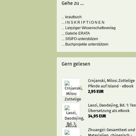
Gehe zu ...
... krautbuch
... I N S K R I P T I O N E N
... Leipziger Wissenschaftsverlag
... Galerie ERATA
... SISIFO unterstützen
... Buchprojekte unterstützen
Gern gelesen
Crnjanski, Milos: Zottelige
Pferde auf Island - eBook
2,95 EUR
Laozi, Daodejing, Bd. 1: Te
Übersetzung als eBook
34,95 EUR
Zhuangzi: Gesamttext und
Materialien, chinesisch -