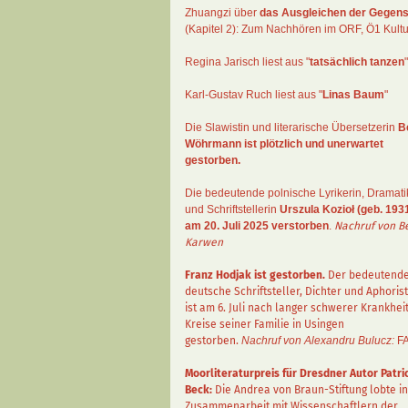
Zhuangzi
über
das Ausgleichen der Gegens
(Kapitel 2):
Zum Nachhören im ORF
, Ö1 Kultu
Regina Jarisch liest aus "
tatsächlich tanzen
"
Karl-Gustav Ruch
liest aus "
Linas Baum
"
Die Slawistin und literarische Übersetzerin
B
Wöhrmann
ist plötzlich und unerwartet
gestorben.
Die bedeutende polnische Lyrikerin, Dramati
und Schriftstellerin
Urszula Kozioł
(geb. 1931
am 20. Juli 2025 verstorben
.
Nachruf von B
Karwen
Franz Hodjak
ist gestorben.
Der bedeutend
deutsche Schriftsteller, Dichter und Aphorist
ist am 6. Juli nach langer schwerer Krankhei
Kreise seiner Familie in Usingen
gestorben.
Nachruf von Alexandru Bulucz:
F
Moorliteraturpreis für Dresdner Autor
Patri
Beck
:
Die Andrea von Braun-Stiftung lobte in
Zusammenarbeit mit Wissenschaftlern der