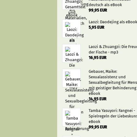
deutsch als eBook
99,95 EUR
Laozi: Daodejing als eBoo
5,95 EUR
Laozi & Zhuangzi: Die Freu
der Fische - mp3
16,95 EUR
Gebauer, Maike:
Sexualassistenz und
Sexualbegleitung für Men
mit geistiger Behinderung
eBook
14,95 EUR
Tamba Yasuyori: Fangnei -
Spielregeln der Liebeskuns
eBook
99,95 EUR