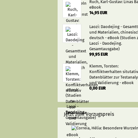
Ruch, Karl-Gustav: Linas B
eBook
14,95 EUR
Laozi: Daodejing - Gesamtt
und Materialien, chinesisc
deutsch - eBook (Studien 
Laozi - Daodejing.
Gesamtausgabe)
99,95 EUR
Klemm, Torsten:
Konfliktverhalten situtativ
Datenblätter zur Testanaly
und Validierung - eBook
0,00 EUR
Jetzt zum Vorzugspreis