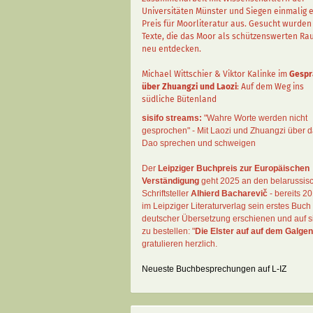
Universitäten Münster und Siegen einmalig 
Preis für Moorliteratur aus. Gesucht wurden
Texte, die das Moor als schützenswerten R
neu entdecken.
Michael Wittschier & Viktor Kalinke im
Gespr
über Zhuangzi und Laozi
: Auf dem Weg ins
südliche Bütenland
sisifo streams:
"Wahre Worte werden nicht
gesprochen" - Mit Laozi und Zhuangzi über 
Dao sprechen und schweigen
Der
Leipziger Buchpreis zur Europäischen
Verständigung
geht 2025 an den belarussis
Schriftsteller
Alhierd Bacharevič
- bereits 20
im Leipziger Literaturverlag sein erstes Buch 
deutscher Übersetzung erschienen und auf si
zu bestellen: "
Die Elster auf auf dem Galgen
gratulieren herzlich.
Neueste Buchbesprechungen auf L-IZ