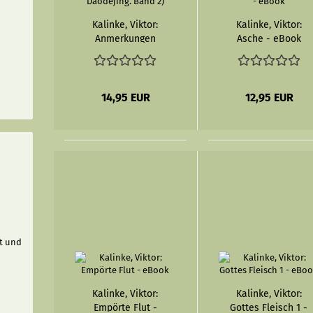
Kalinke, Viktor:
Kalinke, Viktor:
Anmerkungen
Asche - eBook
und Kommentare
zum Laozi -
Daodejing als
eBook (Studien
14,95 EUR
12,95 EUR
zu Laozi -
Daodejing. Band
2)
xt und
Kalinke, Viktor:
Kalinke, Viktor:
Empörte Flut -
Gottes Fleisch 1 -