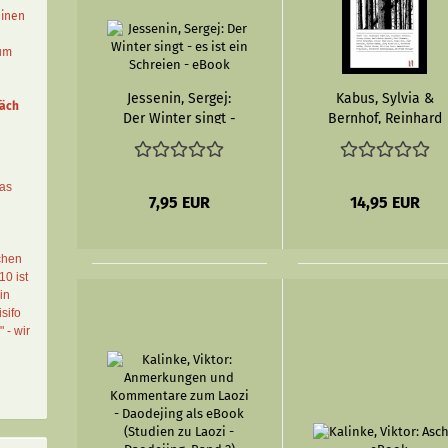
einen
aum
Jessenin, Sergej:
Kabus, Sylvia &
äch
Der Winter singt -
Bernhof, Reinhard
es ist ein
(Hg.):
Schreien - eBook
Umfeldblätter -
eBook
das
7,95 EUR
14,95 EUR
chen
10 ist
in
sifo
" - wir