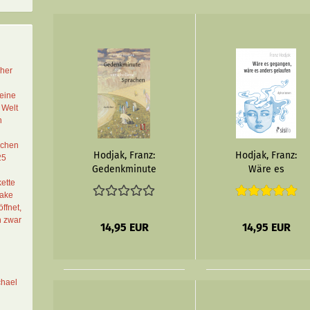
cher
eine
 Welt
n
schen
Hodjak, Franz:
Hodjak, Franz:
25
Gedenkminute
Wäre es
für verschollene
gegangen, wäre
ette
Lake
Sprachen - eBook
es anders
ffnet,
gelaufen - eBook
n zwar
14,95 EUR
14,95 EUR
chael