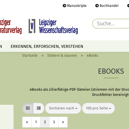
Manuskripte
Buchhandel
E-Ma
N
ERKENNEN, ERFORSCHEN, VERSTEHEN
Pass
»
»
Startseite
Stöbern & staunen
eBooks
AUTOREN
TERMINE
HÖREN & SEHEN
EBOOKS
Konto 
eBooks als zitierfähige PDF-Dateien (stimmen mit der Dru
Druckfehler bereinigt
Passwo
Sortieren nach
pro Seite
Sortieren nach
100 pro Seite
«
1
2
3
»