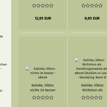
eBook
eBook
k
12,95 EUR
9,95 EUR
de
schen
 -
Kalinke, Viktor:
Kalinke, Viktor:
nichts ist besser
Nichtstun als
t -
- eBook
Handlungsmaxime
als eBook
(Studien zu Laozi -