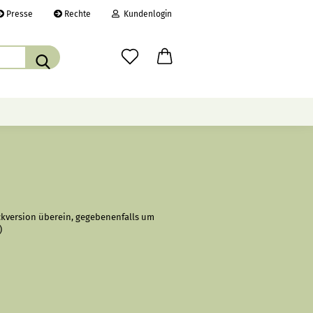
Presse
Rechte
Kundenlogin
Suche...
il
wort
ÜBER UNS
CHRONIK
LINKS
erstellen
ckversion überein, gegebenenfalls um
)
rt vergessen?