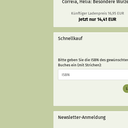
Correia, Hélia: Besondere Wurz
Künftiger Ladenpreis 16,95 EUR
Jetzt nur 14,41 EUR
Schnellkauf
BITTE
Bitte geben Sie die ISBN des gewünschte
GEBEN
Buches ein (mit Strichen):
SIE
DIE
ISBN
DES
GEWÜNSCHTEN
BUCHES
EIN
(MIT
STRICHEN):
Newsletter-Anmeldung