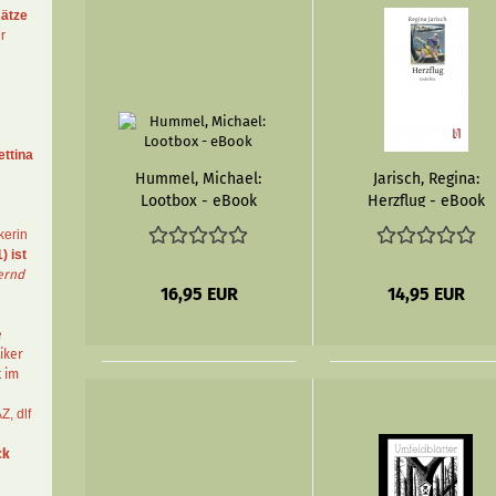
ätze
r
ettina
Hummel, Michael:
Jarisch, Regina:
Lootbox - eBook
Herzflug - eBook
kerin
) ist
ernd
16,95 EUR
14,95 EUR
e
iker
t im
AZ
,
dlf
ck