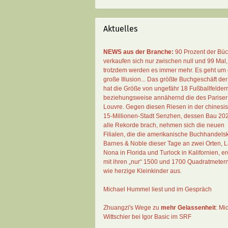
Aktuelles
NEWS aus der Branche:
90 Prozent der Bü
verkaufen sich nur zwischen null und 99 Mal
,
trotzdem werden es immer mehr. Es geht um 
große Illusion... Das größte Buchgeschäft der
hat die Größe von ungefähr 18 Fußballfelder
beziehungsweise annähernd die des Pariser
Louvre. Gegen diesen Riesen in der chinesi
15-Millionen-Stadt Senzhen, dessen Bau 20
alle Rekorde brach, nehmen sich die neuen
Filialen, die die amerikanische Buchhandelsk
Barnes & Noble dieser Tage an zwei Orten, 
Nona in Florida und Turlock in Kalifornien, erö
mit ihren „nur“ 1500 und 1700 Quadratmeter
wie herzige Kleinkinder aus.
Michael Hummel liest und im Gespräch
Zhuangzi's Wege zu
mehr Gelassenheit
:
Mi
Wittschier bei Igor Basic im SRF