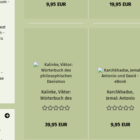
aum -
Daodejing. Band
9,95 EUR
19,95 EUR
3)
ext
h -
zu
 -
se
Kalinke, Viktor:
Karchkhadse,
Wörterbuch des
Jemal: Antonio
philosophischen
und David -
Daoismus
eBook
39,95 EUR
9,95 EUR