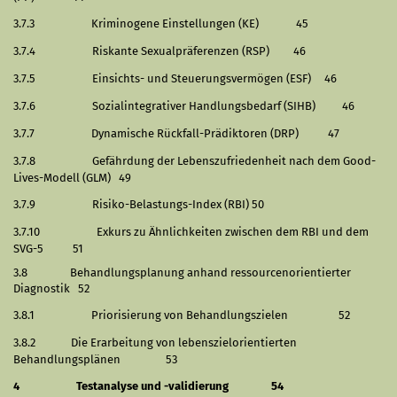
3.7.3
Kriminogene Einstellungen (KE)
45
3.7.4
Riskante Sexualpräferenzen (RSP)
46
3.7.5
Einsichts- und Steuerungsvermögen (ESF)
46
3.7.6
Sozialintegrativer Handlungsbedarf (SIHB)
46
3.7.7
Dynamische Rückfall-Prädiktoren (DRP)
47
3.7.8
Gefährdung der Lebenszufriedenheit nach dem Good-
Lives-Modell (GLM)
49
3.7.9
Risiko-Belastungs-Index (RBI)
50
3.7.10
Exkurs zu Ähnlichkeiten zwischen dem RBI und dem
SVG-5
51
3.8
Behandlungsplanung anhand ressourcenorientierter
Diagnostik
52
3.8.1
Priorisierung von Behandlungszielen
52
3.8.2
Die Erarbeitung von lebenszielorientierten
Behandlungsplänen
53
4
Testanalyse und -validierung
54