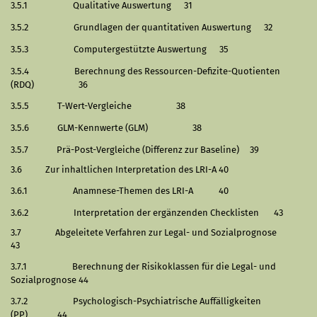
3.5.1
Qualitative Auswertung
31
3.5.2
Grundlagen der quantitativen Auswertung
32
3.5.3
Computergestützte Auswertung
35
3.5.4
Berechnung des Ressourcen-Defizite-Quotienten
(RDQ)
36
3.5.5
T-Wert-Vergleiche
38
3.5.6
GLM-Kennwerte (GLM)
38
3.5.7
Prä-Post-Vergleiche (Differenz zur Baseline)
39
3.6
Zur inhaltlichen Interpretation des LRI-A
40
3.6.1
Anamnese-Themen des LRI-A
40
3.6.2
Interpretation der ergänzenden Checklisten
43
3.7
Abgeleitete Verfahren zur Legal- und Sozialprognose
43
3.7.1
Berechnung der Risikoklassen für die Legal- und
Sozialprognose
44
3.7.2
Psychologisch-Psychiatrische Auffälligkeiten
(PP)
44