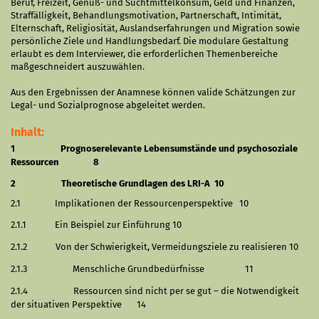
Beruf, Freizeit, Genuß- und Suchtmittelkonsum, Geld und Finanzen,
Straffälligkeit, Behandlungs­motivation, Partnerschaft, Intimität,
Elternschaft, Religiosität, Auslandserfahrungen und Migration sowie
persönliche Ziele und Handlungs­bedarf. Die modulare Gestaltung
erlaubt es dem Interviewer, die erforderlichen Themenbereiche
maßgeschneidert auszuwählen.
Aus den Ergebnissen der Anamnese können valide Schätzungen zur
Legal- und Sozialprognose abgeleitet werden.
Inhalt:
1
Prognoserelevante Lebensumstände und psychosoziale
Ressourcen
8
2
Theoretische Grundlagen des LRI-A
10
2.1
Implikationen der Ressourcenperspektive
10
2.1.1
Ein Beispiel zur Einführung
10
2.1.2
Von der Schwierigkeit, Vermeidungsziele zu realisieren
10
2.1.3
Menschliche Grundbedürfnisse
11
2.1.4
Ressourcen sind nicht per se gut – die Notwendigkeit
der situativen Perspektive
14