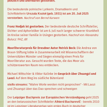
plötzlich und unerwartet gestorben.
Die bedeutende polnische Lyrikerin, Dramatikerin und
Schriftstellerin
Urszula Kozioł
(geb. 1931) ist am 20. Juli 2025
verstorben
.
Nachruf von Bernd Karwen
Franz Hodjak
ist gestorben.
Der bedeutende deutsche Schriftsteller,
Dichter und Aphoristiker ist am 6. Juli nach langer schwerer Krankheit
im Kreise seiner Familie in Usingen gestorben.
Nachruf von Alexandru
Bulucz:
FAZ
,
dlf
Moorliteraturpreis für Dresdner Autor
Patrick Beck
:
Die Andrea von
Braun-Stiftung lobte in Zusammenarbeit mit Wissenschaftlern der
Universitäten Münster und Siegen einmalig einen Preis für
Moorliteratur aus. Gesucht wurden Texte, die das Moor als
schützenswerten Raum neu entdecken.
Michael Wittschier & Viktor Kalinke im
Gespräch über Zhuangzi und
Laozi
: Auf dem Weg ins südliche Bütenland
sisifo streams:
"Wahre Worte werden nicht gesprochen" - Mit Laozi
und Zhuangzi über das Dao sprechen und schweigen
Der
Leipziger Buchpreis zur Europäischen Verständigung
geht 2025
an den belarussischen Schriftsteller
Alhierd Bacharevič
- bereits 2010
ist im Leipziger Literaturverlag sein erstes Buch in deutscher