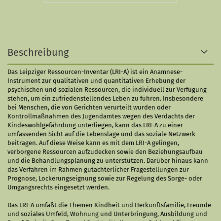
Beschreibung
Das Leipziger Ressourcen-Inventar (LRI-A) ist ein Anamnese-
Instrument zur qualitativen und quantitativen Erhebung der
psychischen und sozialen Ressourcen, die individuell zur Verfügung
stehen, um ein zufriedenstellendes Leben zu führen. Insbesondere
bei Menschen, die von Gerichten verurteilt wurden oder
Kontrollmaßnahmen des Jugendamtes wegen des Verdachts der
Kindeswohl­gefährdung unterliegen, kann das LRI-A zu einer
umfassenden Sicht auf die Lebenslage und das soziale Netzwerk
beitragen. Auf diese Weise kann es mit dem LRI-A gelingen,
verborgene Res­sour­cen aufzudecken sowie den Beziehungs­aufbau
und die Behandlungsplanung zu unterstützen. Darüber hinaus kann
das Verfahren im Rahmen gutach­terlicher Fragestellungen zur
Prognose, Lockerungs­eignung sowie zur Regelung des Sorge- oder
Umgangsrechts eingesetzt werden.
Das LRI-A umfaßt die Themen Kindheit und Herkunftsfamilie, Freunde
und soziales Umfeld, Wohnung und Unterbringung, Ausbildung und