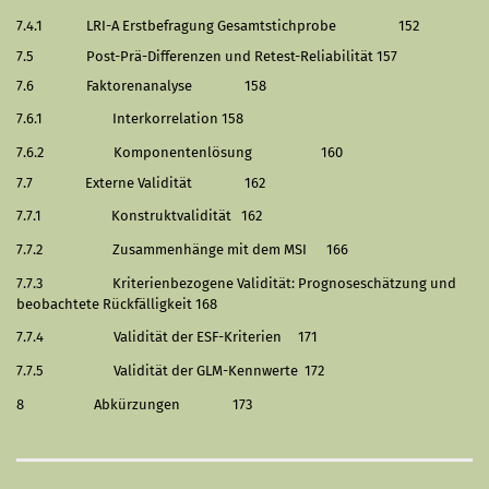
7.4.1
LRI-A Erstbefragung Gesamtstichprobe
152
7.5
Post-Prä-Differenzen und Retest-Reliabilität
157
7.6
Faktorenanalyse
158
7.6.1
Interkorrelation
158
7.6.2
Komponentenlösung
160
7.7
Externe Validität
162
7.7.1
Konstruktvalidität
162
7.7.2
Zusammenhänge mit dem MSI
166
7.7.3
Kriterienbezogene Validität: Prognoseschätzung und
beobachtete Rückfälligkeit
168
7.7.4
Validität der ESF-Kriterien
171
7.7.5
Validität der GLM-Kennwerte
172
8
Abkürzungen
173