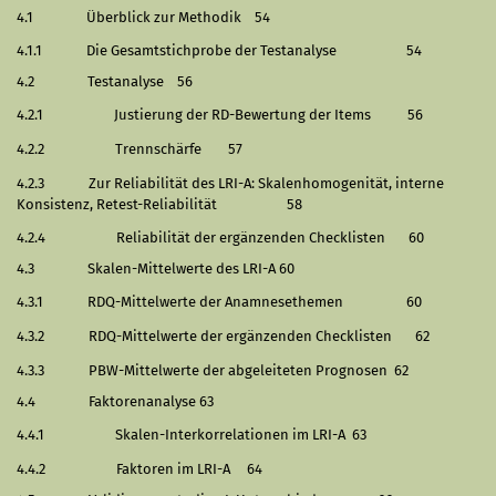
4.1
Überblick zur Methodik
54
4.1.1
Die Gesamtstichprobe der Testanalyse
54
4.2
Testanalyse
56
4.2.1
Justierung der RD-Bewertung der Items
56
4.2.2
Trennschärfe
57
4.2.3
Zur Reliabilität des LRI-A: Skalenhomogenität, interne
Konsistenz, Retest-Reliabilität
58
4.2.4
Reliabilität der ergänzenden Checklisten
60
4.3
Skalen-Mittelwerte des LRI-A
60
4.3.1
RDQ-Mittelwerte der Anamnesethemen
60
4.3.2
RDQ-Mittelwerte der ergänzenden Checklisten
62
4.3.3
PBW-Mittelwerte der abgeleiteten Prognosen
62
4.4
Faktorenanalyse
63
4.4.1
Skalen-Interkorrelationen im LRI-A
63
4.4.2
Faktoren im LRI-A
64