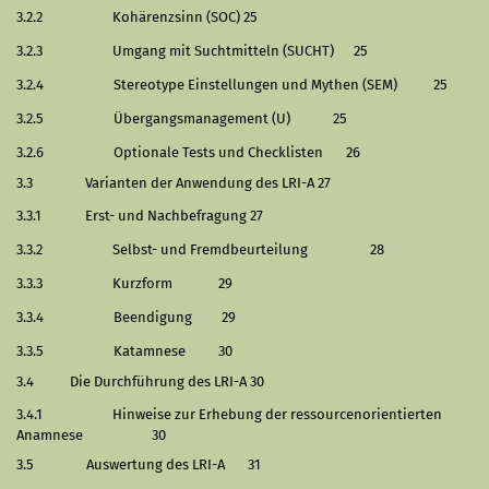
3.2.2
Kohärenzsinn (SOC)
25
3.2.3
Umgang mit Suchtmitteln (SUCHT)
25
3.2.4
Stereotype Einstellungen und Mythen (SEM)
25
3.2.5
Übergangsmanagement (U)
25
3.2.6
Optionale Tests und Checklisten
26
3.3
Varianten der Anwendung des LRI-A
27
3.3.1
Erst- und Nachbefragung
27
3.3.2
Selbst- und Fremdbeurteilung
28
3.3.3
Kurzform
29
3.3.4
Beendigung
29
3.3.5
Katamnese
30
3.4
Die Durchführung des LRI-A
30
3.4.1
Hinweise zur Erhebung der ressourcenorientierten
Anamnese
30
3.5
Auswertung des LRI-A
31