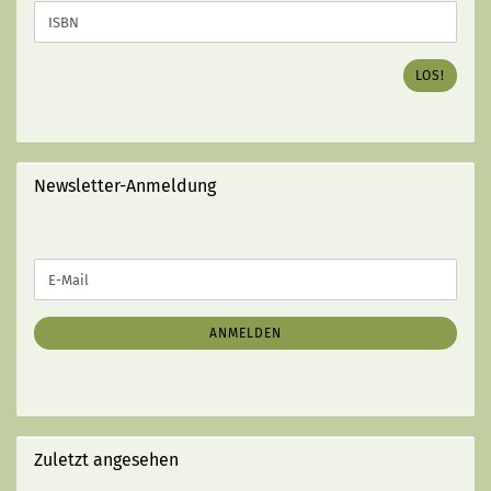
SIE
DIE
ISBN
DES
LOS!
GEWÜNSCHTEN
BUCHES
EIN
(MIT
STRICHEN):
Newsletter-Anmeldung
WEITER
E-
ZUR
Mail
NEWSLETTER-
ANMELDUNG
ANMELDEN
Zuletzt angesehen