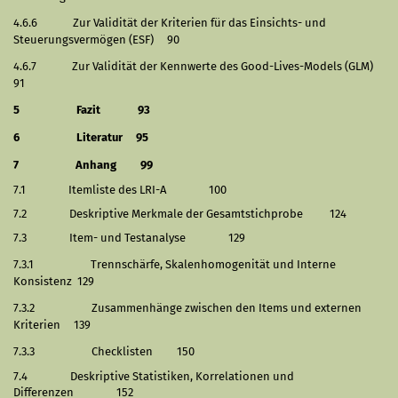
4.6.6
Zur Validität der Kriterien für das Einsichts- und
Steuerungsvermögen (ESF)
90
4.6.7
Zur Validität der Kennwerte des Good-Lives-Models (GLM)
91
5
Fazit
93
6
Literatur
95
7
Anhang
99
7.1
Itemliste des LRI-A
100
7.2
Deskriptive Merkmale der Gesamtstichprobe
124
7.3
Item- und Testanalyse
129
7.3.1
Trennschärfe, Skalenhomogenität und Interne
Konsistenz
129
7.3.2
Zusammenhänge zwischen den Items und externen
Kriterien
139
7.3.3
Checklisten
150
7.4
Deskriptive Statistiken, Korrelationen und
Differenzen
152