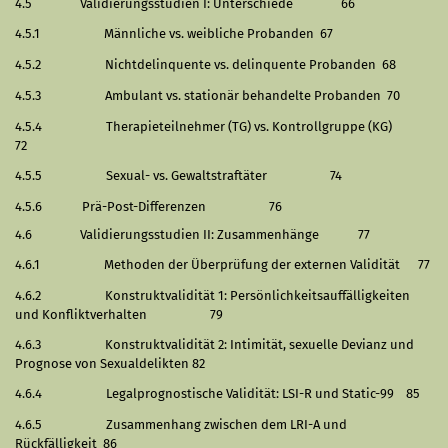
4.5
Validierungsstudien I: Unterschiede
66
4.5.1
Männliche vs. weibliche Probanden
67
4.5.2
Nichtdelinquente vs. delinquente Probanden
68
4.5.3
Ambulant vs. stationär behandelte Probanden
70
4.5.4
Therapieteilnehmer (TG) vs. Kontrollgruppe (KG)
72
4.5.5
Sexual- vs. Gewaltstraftäter
74
4.5.6
Prä-Post-Differenzen
76
4.6
Validierungsstudien II: Zusammenhänge
77
4.6.1
Methoden der Überprüfung der externen Validität
77
4.6.2
Konstruktvalidität 1: Persönlichkeitsauffälligkeiten
und Konfliktverhalten
79
4.6.3
Konstruktvalidität 2: Intimität, sexuelle Devianz und
Prognose von Sexualdelikten
82
4.6.4
Legalprognostische Validität: LSI-R und Static-99
85
4.6.5
Zusammenhang zwischen dem LRI-A und
Rückfälligkeit
86