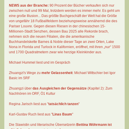
NEWS aus der Branche:
90 Prozent der Bücher verkaufen sich nur
zwischen null und 99 Mal
, trotzdem werden es immer mehr. Es geht um
eine große Illusion... Das größte Buchgeschäft der Welt hat die Größe
von ungefähr 18 Fußballfeldern beziehungsweise annähernd die des
Pariser Louvre. Gegen diesen Riesen in der chinesischen 15-
Millionen-Stadt Senzhen, dessen Bau 2025 alle Rekorde brach,
nehmen sich die neuen Filialen, die die amerikanische
Buchhandelskette Barnes & Noble dieser Tage an zwei Orten, Lake
Nona in Florida und Turlock in Kalifornien, eröffnet, mit ihren „nur“ 1500
und 1700 Quadratmetern zwar wie herzige Kleinkinder aus.
Michael Hummel liest und im Gespräch
Zhuangzi's Wege zu
mehr Gelassenheit
:
Michael Wittschier bei Igor
Basic im SRF
Zhuangzi
über
das Ausgleichen der Gegensätze
(Kapitel 2):
Zum
Nachhören im ORF
, Ö1 Kultur
Regina Jarisch liest aus "
tatsächlich tanzen
"
Karl-Gustav Ruch
liest aus "
Linas Baum
"
Die Slawistin und literarische Übersetzerin
Bettina Wöhrmann
ist