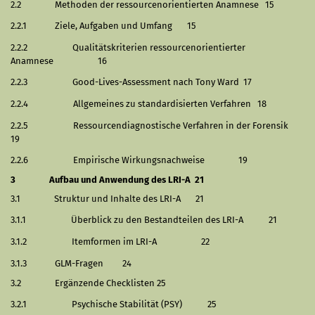
2.2
Methoden der ressourcenorientierten Anamnese
15
2.2.1
Ziele, Aufgaben und Umfang
15
2.2.2
Qualitätskriterien ressourcenorientierter
Anamnese
16
2.2.3
Good-Lives-Assessment nach Tony Ward
17
2.2.4
Allgemeines zu standardisierten Verfahren
18
2.2.5
Ressourcendiagnostische Verfahren in der Forensik
19
2.2.6
Empirische Wirkungsnachweise
19
3
Aufbau und Anwendung des LRI-A
21
3.1
Struktur und Inhalte des LRI-A
21
3.1.1
Überblick zu den Bestandteilen des LRI-A
21
3.1.2
Itemformen im LRI-A
22
3.1.3
GLM-Fragen
24
3.2
Ergänzende Checklisten
25
3.2.1
Psychische Stabilität (PSY)
25