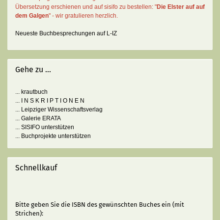
Übersetzung erschienen und auf sisifo zu bestellen: "
Die Elster auf auf
dem Galgen
" - wir gratulieren herzlich.
Neueste Buchbesprechungen auf L-IZ
Gehe zu ...
... krautbuch
... I N S K R I P T I O N E N
... Leipziger Wissenschaftsverlag
... Galerie ERATA
... SISIFO unterstützen
... Buchprojekte unterstützen
Schnellkauf
BITTE
Bitte geben Sie die ISBN des gewünschten Buches ein (mit
GEBEN
Strichen):