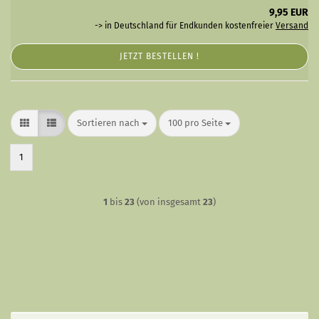
9,95 EUR
-> in Deutschland für Endkunden kostenfreier
Versand
JETZT BESTELLEN !
Sortieren nach
pro Seite
Sortieren nach
100 pro Seite
1
1
bis
23
(von insgesamt
23
)