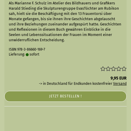
Als Marianne F. Schulz im Atelier des Bildhauers und Grafikers
Harald Stieding die Skulpturengruppe EvasTöchter am Rubikon
sah, hielt sie die Beschäftigung mit den 13 Frauentorsi über
Monate gefangen, bis sie ihnen ihre Geschichten abgelauscht
und ihre Beziehungen zueinander aufgespürt hatte. Geschichten
und Reflexionen in diesem Buch gewähren Einblicke in die
Seelen und Lebenssituationen der Frauen im Moment einer
unwiderruflichen Entscheidung.
ISBN 978-3-86660-169-7
Lieferung:
sofort
9,95 EUR
-> in Deutschland für Endkunden kostenfreier
Versand
JETZT BESTELLEN !