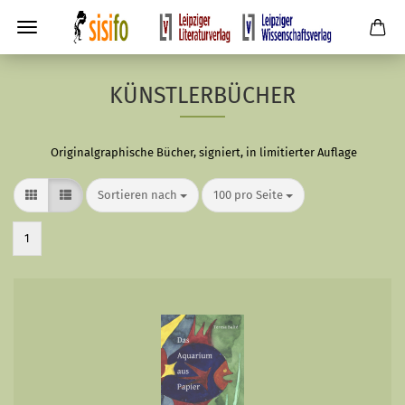
KÜNSTLERBÜCHER
Originalgraphische Bücher, signiert, in limitierter Auflage
Sortieren nach
pro Seite
Sortieren nach
100 pro Seite
1