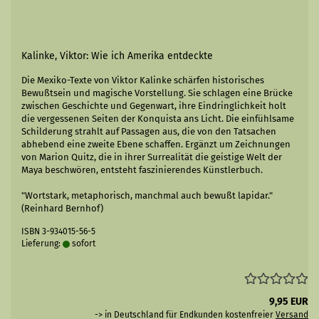
Kalinke, Viktor: Wie ich Amerika entdeckte
Die Mexiko-Texte von Viktor Kalinke schärfen historisches
Bewußtsein und magische Vorstellung. Sie schlagen eine Brücke
zwischen Geschichte und Gegenwart, ihre Eindringlichkeit holt
die vergessenen Seiten der Konquista ans Licht. Die einfühlsame
Schilderung strahlt auf Passagen aus, die von den Tatsachen
abhebend eine zweite Ebene schaffen. Ergänzt um Zeichnungen
von Marion Quitz, die in ihrer Surrealität die geistige Welt der
Maya beschwören, entsteht faszinierendes Künstlerbuch.
"Wortstark, metaphorisch, manchmal auch bewußt lapidar."
(Reinhard Bernhof)
ISBN 3-934015-56-5
Lieferung:
sofort
9,95 EUR
-> in Deutschland für Endkunden kostenfreier
Versand