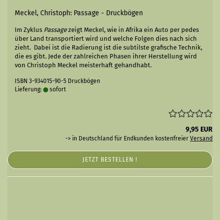
Meckel, Christoph: Passage - Druckbögen
Im Zyklus
Passage
zeigt Meckel, wie in Afrika ein Auto per pedes
über Land transportiert wird und welche Folgen dies nach sich
zieht. Dabei ist die Radierung ist die subtilste grafische Technik,
die es gibt. Jede der zahlreichen Phasen ihrer Herstellung wird
von Christoph Meckel meisterhaft gehandhabt.
ISBN 3-934015-90-5 Druckbögen
Lieferung:
sofort
9,95 EUR
-> in Deutschland für Endkunden kostenfreier
Versand
JETZT BESTELLEN !