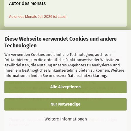
Autor des Monats
Autor des Monats
Juli 2026 ist
Laozi
Aktuelles
Diese Webseite verwendet Cookies und andere
Technologien
NEWS aus der Branche:
90 Prozent der Bücher verkaufen sich nur
Wir verwenden Cookies und ähnliche Technologien, auch von
zwischen null und 99 Mal
, trotzdem werden es immer mehr. Es geht um
Drittanbietern, um die ordentliche Funktionsweise der Website zu
eine große Illusion... Das größte Buchgeschäft der Welt hat die Größe
gewährleisten, die Nutzung unseres Angebotes zu analysieren und
von ungefähr 18 Fußballfeldern beziehungsweise annähernd die des
Ihnen ein bestmögliches Einkaufserlebnis bieten zu können. Weitere
Pariser Louvre. Gegen diesen Riesen in der chinesischen 15-
Informationen finden Sie in unserer
Datenschutzerklärung
.
Millionen-Stadt Senzhen, dessen Bau 2025 alle Rekorde brach,
nehmen sich die neuen Filialen, die die amerikanische
Alle Akzeptieren
Buchhandelskette Barnes & Noble dieser Tage an zwei Orten, Lake
Nona in Florida und Turlock in Kalifornien, eröffnet, mit ihren „nur“ 1500
und 1700 Quadratmetern zwar wie herzige Kleinkinder aus.
Nur Notwendige
Michael Hummel liest und im Gespräch
Weitere Informationen
Zhuangzi's Wege zu
mehr Gelassenheit
:
Michael Wittschier bei Igor
Basic im SRF