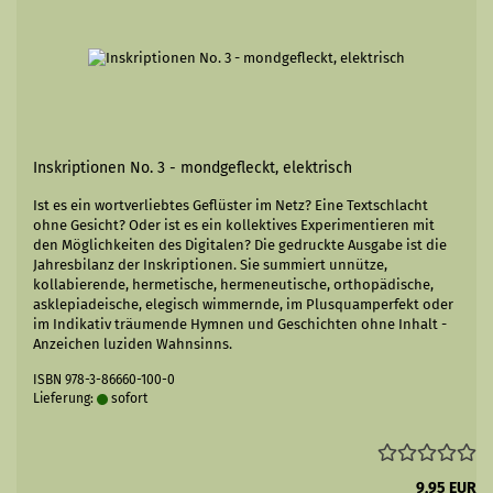
Inskriptionen No. 3 - mondgefleckt, elektrisch
Ist es ein wortverliebtes Geflüster im Netz? Eine Textschlacht
ohne Gesicht? Oder ist es ein kollektives Experimentieren mit
den Möglichkeiten des Digitalen? Die gedruckte Ausgabe ist die
Jahresbilanz der Inskriptionen. Sie summiert unnütze,
kollabierende, hermetische, hermeneutische, orthopädische,
asklepiadeische, elegisch wimmernde, im Plusquamperfekt oder
im Indikativ träumende Hymnen und Geschichten ohne Inhalt -
Anzeichen luziden Wahnsinns.
ISBN 978-3-86660-100-0
Lieferung:
sofort
9,95 EUR