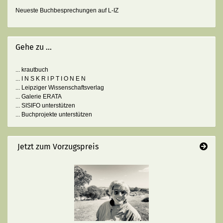
Neueste Buchbesprechungen auf L-IZ
Gehe zu ...
... krautbuch
... I N S K R I P T I O N E N
... Leipziger Wissenschaftsverlag
... Galerie ERATA
... SISIFO unterstützen
... Buchprojekte unterstützen
Jetzt zum Vorzugspreis