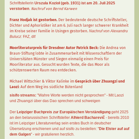
Schriftstellerin
Urszula Kozioł
(geb. 1931) ist am 20. Juli 2025
verstorben
.
Nachruf von Bernd Karwen
Franz Hodjak
ist gestorben.
Der bedeutende deutsche Schriftsteller,
Dichter und Aphoristiker ist am 6. Juli nach langer schwerer Krankheit
im Kreise seiner Familie in Usingen gestorben.
Nachruf von Alexandru
Bulucz:
FAZ
,
dlf
Moorliteraturpreis für Dresdner Autor
Patrick Beck
:
Die Andrea von
Braun-Stiftung lobte in Zusammenarbeit mit Wissenschaftlern der
Universitäten Münster und Siegen einmalig einen Preis für
Moorliteratur aus. Gesucht wurden Texte, die das Moor als
schützenswerten Raum neu entdecken.
Michael Wittschier & Viktor Kalinke im
Gespräch über Zhuangzi und
Laozi
: Auf dem Weg ins südliche Bütenland
sisifo streams:
"Wahre Worte werden nicht gesprochen" - Mit Laozi
und Zhuangzi über das Dao sprechen und schweigen
Der
Leipziger Buchpreis zur Europäischen Verständigung
geht 2025
an den belarussischen Schriftsteller
Alhierd Bacharevič
- bereits 2010
ist im Leipziger Literaturverlag sein erstes Buch in deutscher
Übersetzung erschienen und auf sisifo zu bestellen: "
Die Elster auf auf
dem Galgen
" - wir gratulieren herzlich.