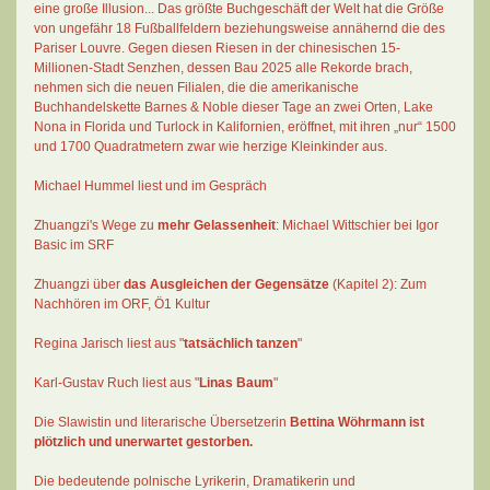
eine große Illusion... Das größte Buchgeschäft der Welt hat die Größe
von ungefähr 18 Fußballfeldern beziehungsweise annähernd die des
Pariser Louvre. Gegen diesen Riesen in der chinesischen 15-
Millionen-Stadt Senzhen, dessen Bau 2025 alle Rekorde brach,
nehmen sich die neuen Filialen, die die amerikanische
Buchhandelskette Barnes & Noble dieser Tage an zwei Orten, Lake
Nona in Florida und Turlock in Kalifornien, eröffnet, mit ihren „nur“ 1500
und 1700 Quadratmetern zwar wie herzige Kleinkinder aus.
Michael Hummel liest und im Gespräch
Zhuangzi's Wege zu
mehr Gelassenheit
:
Michael Wittschier bei Igor
Basic im SRF
Zhuangzi
über
das Ausgleichen der Gegensätze
(Kapitel 2):
Zum
Nachhören im ORF
, Ö1 Kultur
Regina Jarisch liest aus "
tatsächlich tanzen
"
Karl-Gustav Ruch
liest aus "
Linas Baum
"
Die Slawistin und literarische Übersetzerin
Bettina Wöhrmann
ist
plötzlich und unerwartet gestorben.
Die bedeutende polnische Lyrikerin, Dramatikerin und