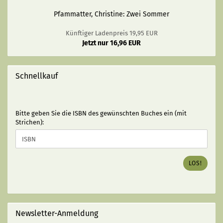
Pfammatter, Christine: Zwei Sommer
Künftiger Ladenpreis 19,95 EUR
Jetzt nur 16,96 EUR
Schnellkauf
BITTE
Bitte geben Sie die ISBN des gewünschten Buches ein (mit
GEBEN
Strichen):
SIE
DIE
ISBN
DES
LOS!
GEWÜNSCHTEN
BUCHES
EIN
(MIT
STRICHEN):
Newsletter-Anmeldung