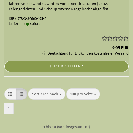
Jahren verschwindet, wird es von einer theatralen Justiz,
Laiengerichten und Schauprozessen regelrecht abgelöst.
ISBN 978-3-86660-195-6
Lieferung:
sofort
9,95 EUR
-> in Deutschland für Endkunden kostenfreier
Versand
JETZT BESTELLEN !
Sortieren nach
pro Seite
Sortieren nach
100 pro Seite
1
1
bis
10
(von insgesamt
10
)