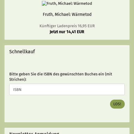
Fruth, Michael: Wärmetod
Künftiger Ladenpreis 16,95 EUR
Jetzt nur 14,41 EUR
Schnellkauf
BITTE
Bitte geben Sie die ISBN des gewünschten Buches ein (mit
GEBEN
Strichen):
SIE
DIE
ISBN
DES
LOS!
GEWÜNSCHTEN
BUCHES
EIN
(MIT
STRICHEN):