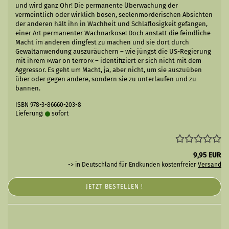
und wird ganz Ohr! Die permanente Überwachung der
vermeintlich oder wirklich bösen, seelenmörderischen Absichten
der anderen hält ihn in Wachheit und Schlaflosigkeit gefangen,
einer Art permanenter Wachnarkose! Doch anstatt die feindliche
Macht im anderen dingfest zu machen und sie dort durch
Gewaltanwendung auszuräuchern – wie jüngst die US-Regierung
mit ihrem »war on terror« – identifiziert er sich nicht mit dem
Aggressor. Es geht um Macht, ja, aber nicht, um sie auszuüben
über oder gegen andere, sondern sie zu unterlaufen und zu
bannen.
ISBN 978-3-86660-203-8
Lieferung:
sofort
9,95 EUR
-> in Deutschland für Endkunden kostenfreier
Versand
JETZT BESTELLEN !