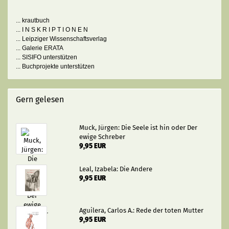
... krautbuch
... I N S K R I P T I O N E N
... Leipziger Wissenschaftsverlag
... Galerie ERATA
... SISIFO unterstützen
... Buchprojekte unterstützen
Gern gelesen
Muck, Jürgen: Die Seele ist hin oder Der
ewige Schreber
9,95 EUR
Leal, Izabela: Die Andere
9,95 EUR
Aguilera, Carlos A.: Rede der toten Mutter
9,95 EUR