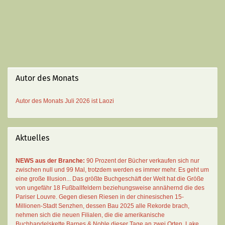
Autor des Monats
Autor des Monats
Juli 2026 ist
Laozi
Aktuelles
NEWS aus der Branche:
90 Prozent der Bücher verkaufen sich nur
zwischen null und 99 Mal
, trotzdem werden es immer mehr. Es geht um
eine große Illusion... Das größte Buchgeschäft der Welt hat die Größe
von ungefähr 18 Fußballfeldern beziehungsweise annähernd die des
Pariser Louvre. Gegen diesen Riesen in der chinesischen 15-
Millionen-Stadt Senzhen, dessen Bau 2025 alle Rekorde brach,
nehmen sich die neuen Filialen, die die amerikanische
Buchhandelskette Barnes & Noble dieser Tage an zwei Orten, Lake