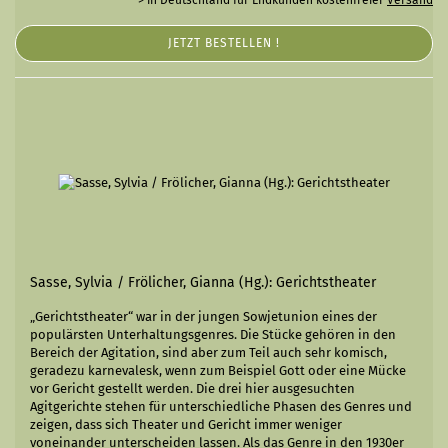
-> in Deutschland für Endkunden kostenfreier
Versand
JETZT BESTELLEN !
Sasse, Sylvia / Frölicher, Gianna (Hg.): Gerichtstheater
„Gerichtstheater“ war in der jungen Sowjetunion eines der
populärsten Unterhaltungsgenres. Die Stücke gehören in den
Bereich der Agitation, sind aber zum Teil auch sehr komisch,
geradezu karnevalesk, wenn zum Beispiel Gott oder eine Mücke
vor Gericht gestellt werden. Die drei hier ausgesuchten
Agitgerichte stehen für unterschiedliche Phasen des Genres und
zeigen, dass sich Theater und Gericht immer weniger
voneinander unterscheiden lassen. Als das Genre in den 1930er