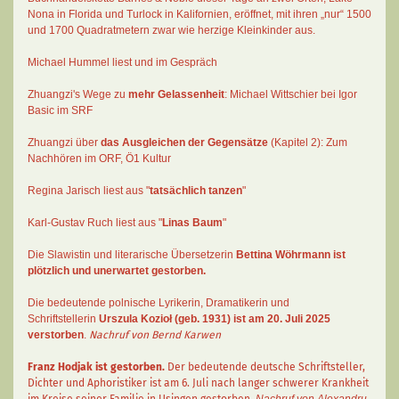
Nona in Florida und Turlock in Kalifornien, eröffnet, mit ihren „nur“ 1500
und 1700 Quadratmetern zwar wie herzige Kleinkinder aus.
Michael Hummel liest und im Gespräch
Zhuangzi's Wege zu
mehr Gelassenheit
:
Michael Wittschier bei Igor
Basic im SRF
Zhuangzi
über
das Ausgleichen der Gegensätze
(Kapitel 2):
Zum
Nachhören im ORF
, Ö1 Kultur
Regina Jarisch liest aus "
tatsächlich tanzen
"
Karl-Gustav Ruch
liest aus "
Linas Baum
"
Die Slawistin und literarische Übersetzerin
Bettina Wöhrmann
ist
plötzlich und unerwartet gestorben.
Die bedeutende polnische Lyrikerin, Dramatikerin und
Schriftstellerin
Urszula Kozioł
(geb. 1931) ist am 20. Juli 2025
verstorben
.
Nachruf von Bernd Karwen
Franz Hodjak
ist gestorben.
Der bedeutende deutsche Schriftsteller,
Dichter und Aphoristiker ist am 6. Juli nach langer schwerer Krankheit