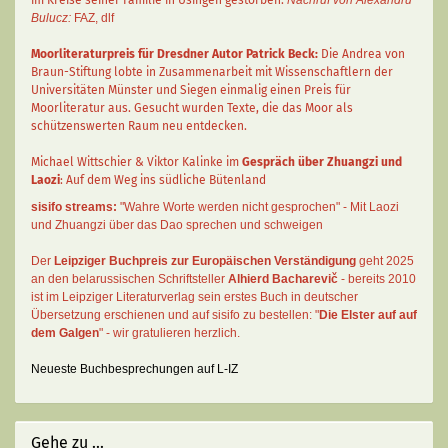
im Kreise seiner Familie in Usingen gestorben.
Nachruf von Alexandru
Bulucz:
FAZ
,
dlf
Moorliteraturpreis für Dresdner Autor
Patrick Beck
:
Die Andrea von
Braun-Stiftung lobte in Zusammenarbeit mit Wissenschaftlern der
Universitäten Münster und Siegen einmalig einen Preis für
Moorliteratur aus. Gesucht wurden Texte, die das Moor als
schützenswerten Raum neu entdecken.
Michael Wittschier & Viktor Kalinke im
Gespräch über Zhuangzi und
Laozi
: Auf dem Weg ins südliche Bütenland
sisifo streams:
"Wahre Worte werden nicht gesprochen" - Mit Laozi
und Zhuangzi über das Dao sprechen und schweigen
Der
Leipziger Buchpreis zur Europäischen Verständigung
geht 2025
an den belarussischen Schriftsteller
Alhierd Bacharevič
- bereits 2010
ist im Leipziger Literaturverlag sein erstes Buch in deutscher
Übersetzung erschienen und auf sisifo zu bestellen: "
Die Elster auf auf
dem Galgen
" - wir gratulieren herzlich.
Neueste Buchbesprechungen auf L-IZ
Gehe zu ...