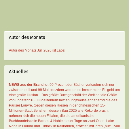
Autor des Monats
Autor des Monats
Juli 2026 ist
Laozi
Aktuelles
NEWS aus der Branche:
90 Prozent der Bücher verkaufen sich nur
zwischen null und 99 Mal
, trotzdem werden es immer mehr. Es geht um
eine große Illusion... Das größte Buchgeschäft der Welt hat die Größe
von ungefähr 18 Fußballfeldern beziehungsweise annähernd die des
Pariser Louvre. Gegen diesen Riesen in der chinesischen 15-
Millionen-Stadt Senzhen, dessen Bau 2025 alle Rekorde brach,
nehmen sich die neuen Filialen, die die amerikanische
Buchhandelskette Barnes & Noble dieser Tage an zwei Orten, Lake
Nona in Florida und Turlock in Kalifornien, eröffnet, mit ihren „nur“ 1500