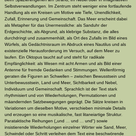
Selbstverwandlungen. Im Zentrum steht weniger eine fortlaufende
Handlung als ein Kreisen um Motive wie Tiefe, Unendlichkeit,
Zufall, Erinnerung und Gemeinschaft. Das Meer erscheint dabei
als Metapher für das Unermessliche: als Sanduhr der
Erdgeschichte, als Abgrund, als klebrige Substanz, die alles
durchdringt und zusammenhält, als Ort des Zufalls im Bild eines
Würfels, als Gedächtnisraum im Abdruck eines Nautilus und als
existenzielle Herausforderung im Versuch, auf dem Meer zu
laufen. Ein Oktopus taucht auf und steht für radikale
Empfänglichkeit: als Wesen mit acht Armen und als Bild einer
Antenne für fremde Gedanken und Stimmungen. Wellenförmig
geraten die Figuren an Schwellen – zwischen Bewusstsein und
Unterbewusstsein, Land und Meer, Sichtbarkeit und Nebel,
Individuum und Gemeinschaft. Sprachlich ist der Text stark
rhythmisiert und von Wiederholungen, Permutationen und
mäandernden Satzbewegungen geprägt. Die Sätze kreisen in
Variationen um dieselben Motive, verschieben minimale Details
und erzeugen so eine musikalische, fast litaneiartige Struktur.
Parataktische Reihungen („und … und … und“) sowie
insistierende Wiederholungen einzelner Wörter wie Sand, Meer,
Schwindel oder Schritt verleihen dem Text eine beschwörende