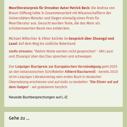
Moorliteraturpreis für Dresdner Autor
Patrick Beck
:
Die Andrea von
Braun-Stiftung lobte in Zusammenarbeit mit Wissenschaftlern der
Universitäten Münster und Siegen einmalig einen Preis für
Moorliteratur aus. Gesucht wurden Texte, die das Moor als
schützenswerten Raum neu entdecken.
Michael Wittschier & Viktor Kalinke im
Gespräch über Zhuangzi und
Laozi
: Auf dem Weg ins südliche Bütenland
sisifo streams:
"Wahre Worte werden nicht gesprochen" - Mit Laozi
und Zhuangzi über das Dao sprechen und schweigen
Der
Leipziger Buchpreis zur Europäischen Verständigung
geht 2025
an den belarussischen Schriftsteller
Alhierd Bacharevič
- bereits 2010
ist im Leipziger Literaturverlag sein erstes Buch in deutscher
Übersetzung erschienen und auf sisifo zu bestellen: "
Die Elster auf auf
dem Galgen
" - wir gratulieren herzlich.
Neueste Buchbesprechungen auf L-IZ
Gehe zu ...