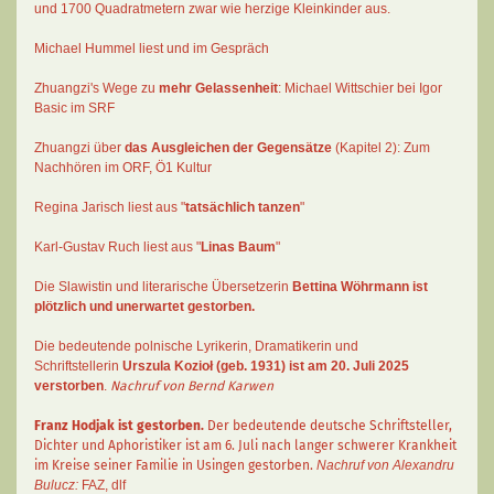
und 1700 Quadratmetern zwar wie herzige Kleinkinder aus.
Michael Hummel liest und im Gespräch
Zhuangzi's Wege zu
mehr Gelassenheit
:
Michael Wittschier bei Igor
Basic im SRF
Zhuangzi
über
das Ausgleichen der Gegensätze
(Kapitel 2):
Zum
Nachhören im ORF
, Ö1 Kultur
Regina Jarisch liest aus "
tatsächlich tanzen
"
Karl-Gustav Ruch
liest aus "
Linas Baum
"
Die Slawistin und literarische Übersetzerin
Bettina Wöhrmann
ist
plötzlich und unerwartet gestorben.
Die bedeutende polnische Lyrikerin, Dramatikerin und
Schriftstellerin
Urszula Kozioł
(geb. 1931) ist am 20. Juli 2025
verstorben
.
Nachruf von Bernd Karwen
Franz Hodjak
ist gestorben.
Der bedeutende deutsche Schriftsteller,
Dichter und Aphoristiker ist am 6. Juli nach langer schwerer Krankheit
im Kreise seiner Familie in Usingen gestorben.
Nachruf von Alexandru
Bulucz:
FAZ
,
dlf