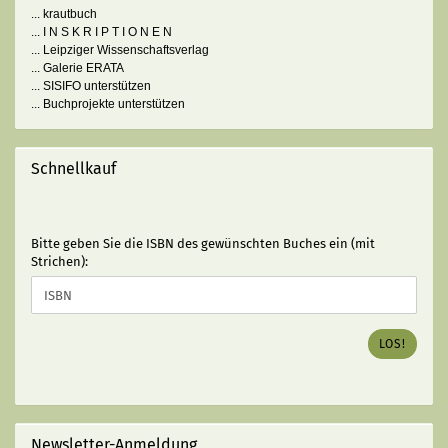
... krautbuch
... I N S K R I P T I O N E N
... Leipziger Wissenschaftsverlag
... Galerie ERATA
... SISIFO unterstützen
... Buchprojekte unterstützen
Schnellkauf
BITTE
Bitte geben Sie die ISBN des gewünschten Buches ein (mit
GEBEN
Strichen):
SIE
DIE
ISBN
DES
LOS!
GEWÜNSCHTEN
BUCHES
EIN
(MIT
STRICHEN):
Newsletter-Anmeldung