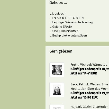
Gehe zu ...
... krautbuch
... I N S K R I P T I O N E N
... Leipziger Wissenschaftsverlag
... Galerie ERATA
... SISIFO unterstützen
... Buchprojekte unterstützen
Gern gelesen
Fruth, Michael: Wärmetod
Künftiger Ladenpreis 16,9
Jetzt nur 14,41 EUR
Beck, Patrick: Wellen. Eine
Meditation über das Meer
Künftiger Ladenpreis 19,9
Jetzt nur 16,96 EUR
Hajdari, Gëzim: Zitternder 