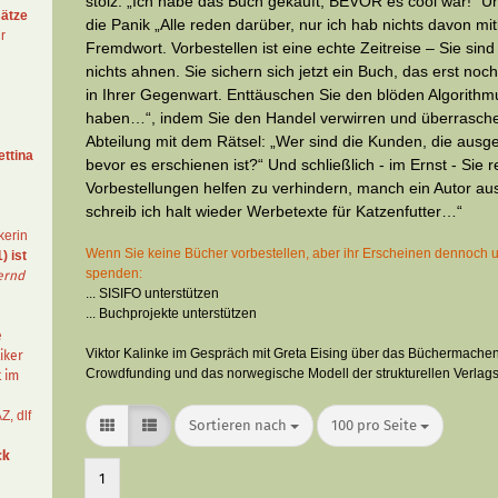
stolz: „Ich habe das Buch gekauft, BEVOR es cool war!“ U
ätze
die Panik „Alle reden darüber, nur ich hab nichts davon mi
r
Fremdwort. Vorbestellen ist eine echte Zeitreise – Sie sind
nichts ahnen. Sie sichern sich jetzt ein Buch, das erst noc
in Ihrer Gegenwart. Enttäuschen Sie den blöden Algorithmu
haben…“, indem Sie den Handel verwirren und überraschen
Abteilung mit dem Rätsel: „Wer sind die Kunden, die ausg
ettina
bevor es erschienen ist?“ Und schließlich - im Ernst - Sie r
Vorbestellungen helfen zu verhindern, manch ein Autor au
schreib ich halt wieder Werbetexte für Katzenfutter…“
kerin
Wenn Sie keine Bücher vorbestellen, aber ihr Erscheinen dennoch u
) ist
spenden:
ernd
... SISIFO unterstützen
... Buchprojekte unterstützen
e
Viktor Kalinke im Gespräch mit Greta Eising über das Büchermachen
iker
Crowdfunding und das norwegische Modell der strukturellen Verlag
t im
AZ
,
dlf
Sortieren nach
pro Seite
Sortieren nach
100 pro Seite
ck
1