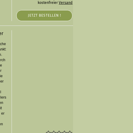
kostenfreier
Versand
JETZT BESTELLEN !
er
iche
nkt:
n.
urch
he
r
ie
ber
l
lers
gen
it
 er
en