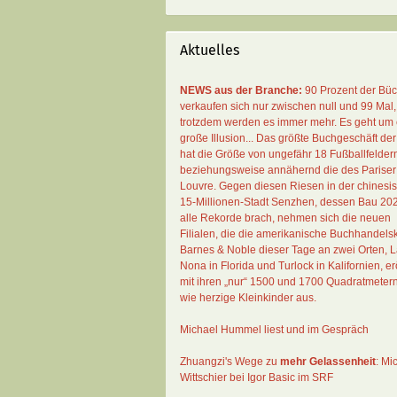
Aktuelles
NEWS aus der Branche:
90 Prozent der Bü
verkaufen sich nur zwischen null und 99 Mal
,
trotzdem werden es immer mehr. Es geht um 
große Illusion... Das größte Buchgeschäft der
hat die Größe von ungefähr 18 Fußballfelder
beziehungsweise annähernd die des Pariser
Louvre. Gegen diesen Riesen in der chinesi
15-Millionen-Stadt Senzhen, dessen Bau 20
alle Rekorde brach, nehmen sich die neuen
Filialen, die die amerikanische Buchhandelsk
Barnes & Noble dieser Tage an zwei Orten, 
Nona in Florida und Turlock in Kalifornien, erö
mit ihren „nur“ 1500 und 1700 Quadratmeter
wie herzige Kleinkinder aus.
Michael Hummel liest und im Gespräch
Zhuangzi's Wege zu
mehr Gelassenheit
:
Mi
Wittschier bei Igor Basic im SRF