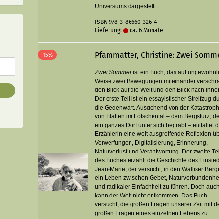
Universums dargestellt.
ISBN 978-3-86660-326-4
Lieferung:
ca. 6 Monate
Pfammatter, Christine: Zwei Somm
-15%
Zwei Sommer
ist ein Buch, das auf ungewöhnl
Weise zwei Bewegungen miteinander verschrä
den Blick auf die Welt und den Blick nach inne
Der erste Teil ist ein essayistischer Streifzug d
die Gegenwart. Ausgehend von der Katastrop
von Blatten im Lötschental – dem Bergsturz, de
ein ganzes Dorf unter sich begräbt – entfaltet d
Erzählerin eine weit ausgreifende Reflexion ü
Verwerfungen, Digitalisierung, Erinnerung,
Naturverlust und Verantwortung.
Der zweite Tei
des Buches erzählt die Geschichte des Einsied
Jean-Marie, der versucht, in den Walliser Ber
ein Leben zwischen Gebet, Naturverbundenhe
und radikaler Einfachheit zu führen. Doch auch
kann der Welt nicht entkommen.
Das Buch
versucht, die großen Fragen unserer Zeit mit d
großen Fragen eines einzelnen Lebens zu