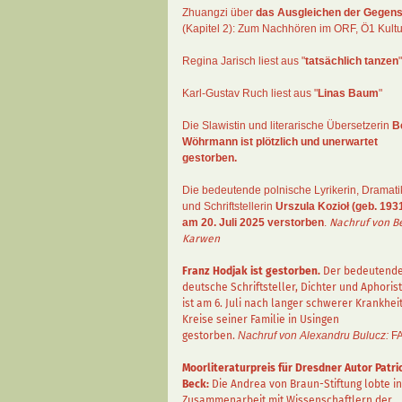
Zhuangzi
über
das Ausgleichen der Gegens
(Kapitel 2):
Zum Nachhören im ORF
, Ö1 Kultu
Regina Jarisch liest aus "
tatsächlich tanzen
"
Karl-Gustav Ruch
liest aus "
Linas Baum
"
Die Slawistin und literarische Übersetzerin
B
Wöhrmann
ist plötzlich und unerwartet
gestorben.
Die bedeutende polnische Lyrikerin, Dramati
und Schriftstellerin
Urszula Kozioł
(geb. 1931
am 20. Juli 2025 verstorben
.
Nachruf von B
Karwen
Franz Hodjak
ist gestorben.
Der bedeutend
deutsche Schriftsteller, Dichter und Aphorist
ist am 6. Juli nach langer schwerer Krankhei
Kreise seiner Familie in Usingen
gestorben.
Nachruf von Alexandru Bulucz:
F
Moorliteraturpreis für Dresdner Autor
Patri
Beck
:
Die Andrea von Braun-Stiftung lobte in
Zusammenarbeit mit Wissenschaftlern der