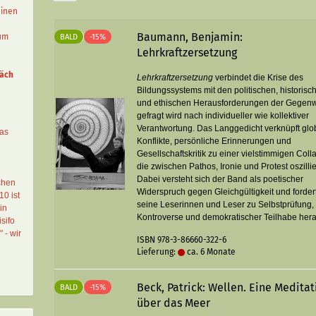
einen
Baumann, Benjamin:
aum
BALD
-15%
Lehrkraftzersetzung
äch
Lehrkraftzersetzung
verbindet die Krise des
Bildungssystems mit den politischen, historisc
und ethischen Herausforderungen der Gegenw
gefragt wird nach individueller wie kollektiver
Verantwortung. Das Langgedicht verknüpft glo
das
Konflikte, persönliche Erinnerungen und
Gesellschaftskritik zu einer vielstimmigen Coll
die zwischen Pathos, Ironie und Protest oszillie
Dabei versteht sich der Band als poetischer
chen
Widerspruch gegen Gleichgültigkeit und forder
10 ist
seine Leserinnen und Leser zu Selbstprüfung,
in
Kontroverse und demokratischer Teilhabe her
sifo
" - wir
ISBN 978-3-86660-322-6
Lieferung:
ca. 6 Monate
Beck, Patrick: Wellen. Eine Meditat
BALD
-15%
über das Meer