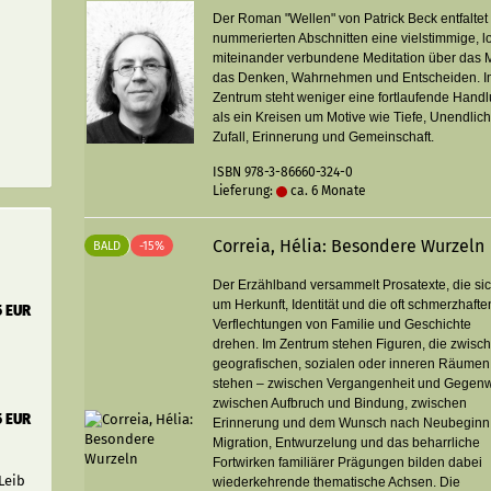
Der Roman "Wellen" von Patrick Beck entfaltet 
nummerierten Abschnitten eine vielstimmige, l
miteinander verbundene Meditation über das 
das Denken, Wahrnehmen und Entscheiden. 
Zentrum steht weniger eine fortlaufende Hand
als ein Kreisen um Motive wie Tiefe, Unendlich
Zufall, Erinnerung und Gemeinschaft.
ISBN 978-3-86660-324-0
Lieferung:
ca. 6 Monate
Correia, Hélia: Besondere Wurzeln
BALD
-15%
Der Erzählband versammelt Prosatexte, die si
um Herkunft, Identität und die oft schmerzhafte
5 EUR
Verflechtungen von Familie und Geschichte
drehen. Im Zentrum stehen Figuren, die zwisc
geografischen, sozialen oder inneren Räumen
stehen – zwischen Vergangenheit und Gegenw
zwischen Aufbruch und Bindung, zwischen
5 EUR
Erinnerung und dem Wunsch nach Neubeginn
Migration, Entwurzelung und das beharrliche
Fortwirken familiärer Prägungen bilden dabei
Leib
wiederkehrende thematische Achsen. Die