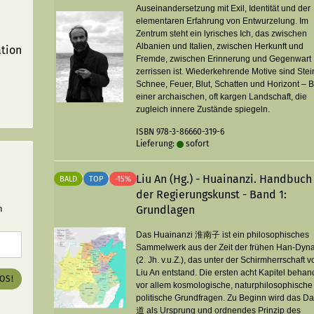
Auseinandersetzung mit Exil, Identität und der
elementaren Erfahrung von Entwurzelung. Im
Zentrum steht ein lyrisches Ich, das zwischen
Albanien und Italien, zwischen Herkunft und
ation
Fremde, zwischen Erinnerung und Gegenwart
zerrissen ist. Wiederkehrende Motive sind Stei
Schnee, Feuer, Blut, Schatten und Horizont – B
einer archaischen, oft kargen Landschaft, die
zugleich innere Zustände spiegeln.
ISBN 978-3-86660-319-6
Lieferung:
sofort
Liu An (Hg.) - Huainanzi. Handbuch
BALD
TOP
-15%
der Regierungskunst - Band 1:
n
Grundlagen
Das Huainanzi 淮南子 ist ein philosophisches
Sammelwerk aus der Zeit der frühen Han-Dyna
(2. Jh. v.u.Z.), das unter der Schirmherrschaft v
Liu An entstand. Die ersten acht Kapitel behan
LOS!
vor allem kosmologische, naturphilosophische
politische Grundfragen. Zu Beginn wird das D
道 als Ursprung und ordnendes Prinzip des