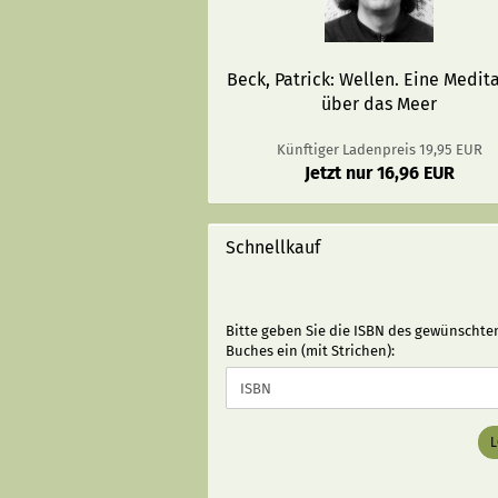
Beck, Patrick: Wellen. Eine Medit
über das Meer
Künftiger Ladenpreis 19,95 EUR
Jetzt nur 16,96 EUR
Schnellkauf
BITTE
Bitte geben Sie die ISBN des gewünschte
GEBEN
Buches ein (mit Strichen):
SIE
DIE
ISBN
DES
GEWÜNSCHTEN
BUCHES
EIN