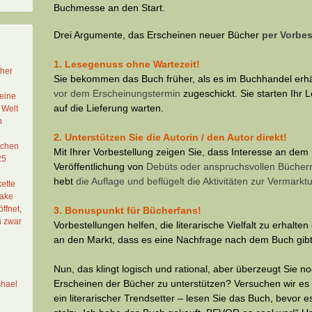
Buchmesse an den Start.
Drei Argumente, das Erscheinen neuer Bücher
per Vorbes
1.
Lesegenuss ohne Wartezeit!
cher
Sie bekommen das Buch früher, als es im Buchhandel erhäl
vor dem Erscheinungstermin
zugeschickt. Sie starten Ih
eine
auf die Lieferung warten.
 Welt
n
2.
Unterstützen Sie die Autorin / den Autor direkt!
schen
Mit Ihrer Vorbestellung zeigen Sie, dass Interesse an dem
25
Veröffentlichung von
Debüts oder anspruchsvollen Bücher
hebt
die Auflage und beflügelt die Aktivitäten zur Vermarkt
ette
Lake
ffnet,
3.
Bonuspunkt für Bücherfans!
n zwar
Vorbestellungen helfen, die literarische Vielfalt zu erhalten
an den Markt, dass es eine Nachfrage nach dem Buch gibt
Nun, das klingt logisch und rational, aber überzeugt Sie no
Erscheinen der Bücher zu unterstützen? Versuchen wir e
chael
ein literarischer Trendsetter – lesen Sie das Buch, bevor 