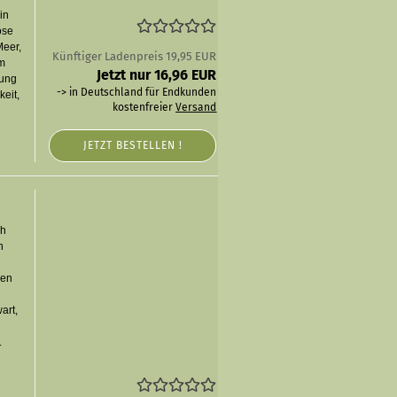
in
ose
Meer,
Künftiger Ladenpreis 19,95 EUR
Im
Jetzt nur 16,96 EUR
lung
-> in Deutschland für Endkunden
keit,
kostenfreier
Versand
JETZT BESTELLEN !
ch
n
hen
art,
.