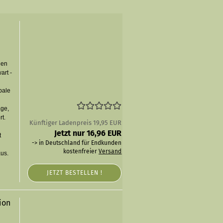
hen
art -
bale
age,
rt.
Künftiger Ladenpreis 19,95 EUR
Jetzt nur 16,96 EUR
t
-> in Deutschland für Endkunden
kostenfreier
Versand
aus.
JETZT BESTELLEN !
ion