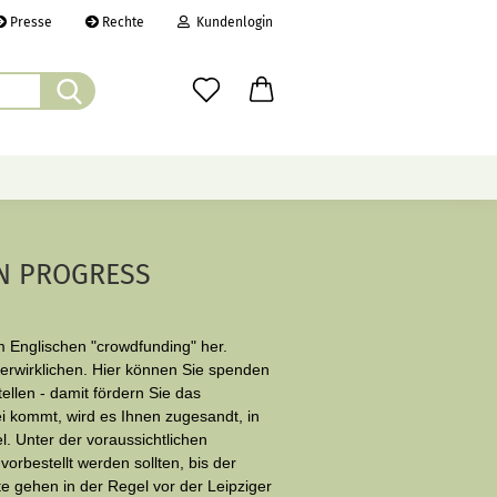
Presse
Rechte
Kundenlogin
Suche...
il
wort
ÜBER UNS
CHRONIK
LINKS
N PROGRESS
erstellen
m Englischen "crowdfunding" her.
rt vergessen?
 verwirklichen. Hier können Sie
spenden
llen - damit fördern Sie das
i kommt, wird es Ihnen zugesandt, in
. Unter der voraussichtlichen
orbestellt werden sollten, bis der
e gehen in der Regel vor der Leipziger