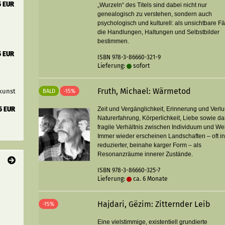
5 EUR
„Wurzeln“ des Titels sind dabei nicht nur
genealogisch zu verstehen, sondern auch
psychologisch und kulturell: als unsichtbare F
die Handlungen, Haltungen und Selbstbilder
bestimmen.
5 EUR
ISBN 978-3-86660-321-9
Lieferung:
sofort
Fruth, Michael: Wärmetod
kunst
BALD
-15%
5 EUR
Zeit und Vergänglichkeit, Erinnerung und Verlu
Naturerfahrung, Körperlichkeit, Liebe sowie da
fragile Verhältnis zwischen Individuum und Wel
Immer wieder erscheinen Landschaften – oft i
reduzierter, beinahe karger Form – als
Resonanzräume innerer Zustände.
ISBN 978-3-86660-325-7
Lieferung:
ca. 6 Monate
Hajdari, Gëzim: Zitternder Leib
-15%
Eine vielstimmige, existentiell grundierte