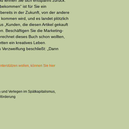
nd lehnen Sie sich entspannt zurück:
tbekommen“ ist für Sie ein
 bereits in der Zukunft, von der andere
h kommen wird, und es landet plötzlich
s „Kunden, die diesen Artikel gekauft
. Beschäftigen Sie die Marketing-
erechnet dieses Buch schon wollten,
etten ein kreatives Leben.
s Verzweiflung beschließt: „Dann
nterstützen wollen, können Sie hier
 und Verlegen im Spätkapitalismus,
sförderung