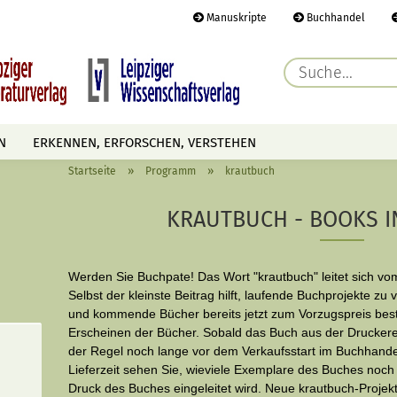
Manuskripte
Buchhandel
E-Ma
N
ERKENNEN, ERFORSCHEN, VERSTEHEN
Pass
»
»
Startseite
Programm
krautbuch
AUTOREN
TERMINE
HÖREN & SEHEN
KRAUTBUCH - BOOKS I
Konto 
Werden Sie Buchpate! Das Wort "krautbuch" leitet sich vo
Passwo
Selbst der kleinste Beitrag hilft, laufende Buchprojekte zu
und kommende Bücher bereits jetzt zum Vorzugspreis beste
Erscheinen der Bücher. Sobald das Buch aus der Druckere
der Regel noch lange vor dem Verkaufsstart im Buchhandel
Lieferzeit sehen Sie, wieviele Exemplare des Buches noch v
Druck des Buches eingeleitet wird. Neue krautbuch-Projekt