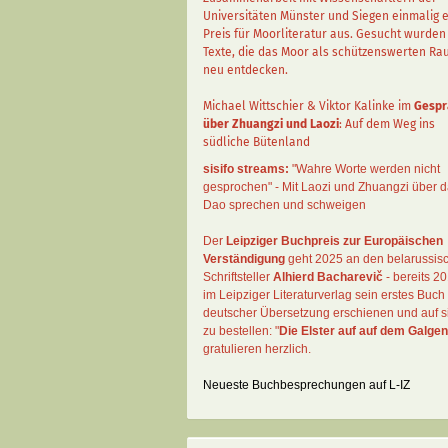
Universitäten Münster und Siegen einmalig 
Preis für Moorliteratur aus. Gesucht wurden
Texte, die das Moor als schützenswerten R
neu entdecken.
Michael Wittschier & Viktor Kalinke im
Gespr
über Zhuangzi und Laozi
: Auf dem Weg ins
südliche Bütenland
sisifo streams:
"Wahre Worte werden nicht
gesprochen" - Mit Laozi und Zhuangzi über 
Dao sprechen und schweigen
Der
Leipziger Buchpreis zur Europäischen
Verständigung
geht 2025 an den belarussis
Schriftsteller
Alhierd Bacharevič
- bereits 20
im Leipziger Literaturverlag sein erstes Buch 
deutscher Übersetzung erschienen und auf si
zu bestellen: "
Die Elster auf auf dem Galgen
gratulieren herzlich.
Neueste Buchbesprechungen auf L-IZ