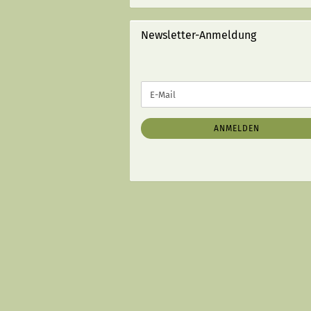
(MIT
STRICHEN):
Newsletter-Anmeldung
WEITER
E-
ZUR
Mail
NEWSLETTER-
ANMELDUNG
ANMELDEN