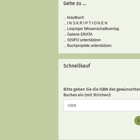
Gehe zu ...
... krautbuch
... I N S K R I P T I O N E N
... Leipziger Wissenschaftsverlag
... Galerie ERATA
... SISIFO unterstützen
... Buchprojekte unterstützen
Schnellkauf
BITTE
Bitte geben Sie die ISBN des gewünschte
GEBEN
Buches ein (mit Strichen):
SIE
DIE
ISBN
DES
GEWÜNSCHTEN
BUCHES
EIN
(MIT