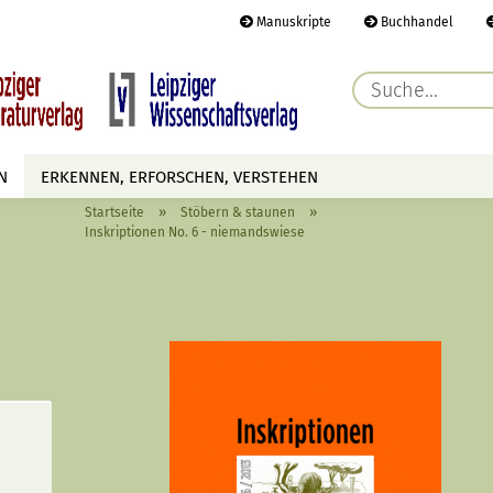
Manuskripte
Buchhandel
E-Ma
N
ERKENNEN, ERFORSCHEN, VERSTEHEN
Pass
»
»
Startseite
Stöbern & staunen
AUTOREN
TERMINE
HÖREN & SEHEN
Inskriptionen No. 6 - niemandswiese
Konto 
Passwo