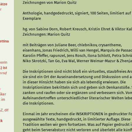
Zeichnungen von Marion Quitz
ätze
r
Anthologie, handgededruckt, signiert, 100 Seiten, limitiert auf
Exemplare
hg. von Sabine Dorn, Robert Kreusch, Kristin Ehret & Viktor Ka
Zeichnungen: Marion Quitz
ettina
mit Beiträgen von Juliane Beer, chlebnikov, crysantheme,
eisenhans, Jonas Friedrich, Willi van Hengel, Marquis de Passa
Karolin Pfeffer, rapunzel, Jens Rosch, Ilona Schlott, Petra Schr
Niko Skrotzki, Tan Go, Eva Wal, Werner Weimar-Mazur & Zhenj
kerin
) ist
Die Inskriptionen sind nicht bloß ein virtuelles, staubfreies Arc
ernd
sie sind ein Ort der Auseinandersetzung und Diskussion und 
in dieser Hinsicht haben sie sich als lebendig erwiesen. Die
Inskriptionisten bekritteln sich und geben sich Denkanstöße. 
e
zanken und raufen oder sie ergänzen und verbessern sich. Vo
iker
Aufeinandertreffen unterschiedlicher literarischer Welten leb
t im
die Inskriptionen.
AZ
,
dlf
Einmal im Jahr erscheinen die INSKRIPTIONEN in gedruckter F
ausgewählte Texte, handgedruckt, in limitierter Auflage. Diese
ck
Tradition wollen wir gern fortsetzen. Was auf Papier gedruckt i
geht beim Serverabsturz nicht verloren und überlebt alle künf