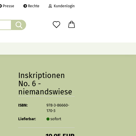
Presse
Rechte
Kundenlogin
Suche...
il
wort
ÜBER UNS
CHRONIK
LINKS
Inskriptionen
No. 6 -
niemandswiese
erstellen
rt vergessen?
ISBN:
978-3-86660-
170-3
Lieferbar:
sofort