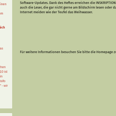
Software-Updates. Dank des Heftes erreichen die INSKRIPTIO
einen
auch die Leser, die gar nicht gerne am Bildschirm lesen oder d
Internet meiden wie der Teufel das Weihwasser.
aum
äch
das
Für weitere Informationen besuchen Sie bitte die
Homepage
z
chen
10 ist
in
sifo
" - wir