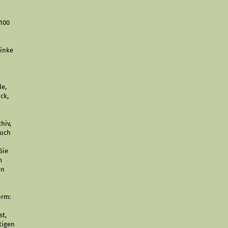
 100
linke
de,
öck,
a
hiv,
auch
Sie
m
en
orm:
st,
tigen