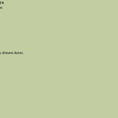
NEN
as
u diesem Autor.