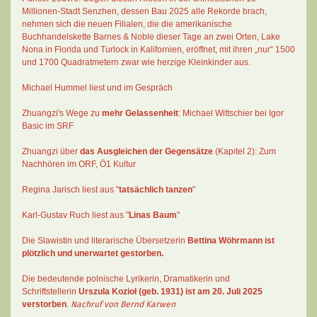
Millionen-Stadt Senzhen, dessen Bau 2025 alle Rekorde brach,
nehmen sich die neuen Filialen, die die amerikanische
Buchhandelskette Barnes & Noble dieser Tage an zwei Orten, Lake
Nona in Florida und Turlock in Kalifornien, eröffnet, mit ihren „nur“ 1500
und 1700 Quadratmetern zwar wie herzige Kleinkinder aus.
Michael Hummel liest und im Gespräch
Zhuangzi's Wege zu
mehr Gelassenheit
:
Michael Wittschier bei Igor
Basic im SRF
Zhuangzi
über
das Ausgleichen der Gegensätze
(Kapitel 2):
Zum
Nachhören im ORF
, Ö1 Kultur
Regina Jarisch liest aus "
tatsächlich tanzen
"
Karl-Gustav Ruch
liest aus "
Linas Baum
"
Die Slawistin und literarische Übersetzerin
Bettina Wöhrmann
ist
plötzlich und unerwartet gestorben.
Die bedeutende polnische Lyrikerin, Dramatikerin und
Schriftstellerin
Urszula Kozioł
(geb. 1931) ist am 20. Juli 2025
verstorben
.
Nachruf von Bernd Karwen