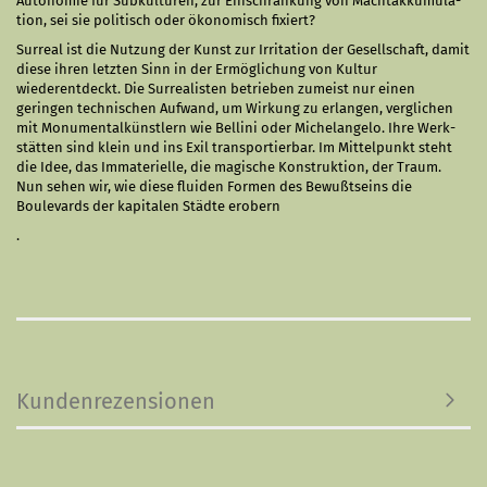
Autonomie für Subkul­turen, zur Ein­schränkung von Machtakkumula­­
tion, sei sie politisch oder ökonomisch fixiert?
Sur­real ist die Nutzung der Kunst zur Irritation der Ge­sellschaft, damit
diese ihren letzten Sinn in der Ermöglichung von Kul­tur
wiederentdeckt. Die Surrealisten betrieben zu­meist nur einen
geringen technischen Aufwand, um Wir­kung zu erlangen, verglichen
mit Mo­nu­men­tal­künst­lern wie Bellini oder Michelangelo. Ihre Werk­
stätten sind klein und ins Exil transportierbar. Im Mit­telpunkt steht
die Idee, das Immaterielle, die ma­gische Konstruktion, der Traum.
Nun sehen wir, wie diese fluiden Formen des Bewußtseins die
Boulevards der ka­pi­talen Städte erobern
.
Kundenrezensionen