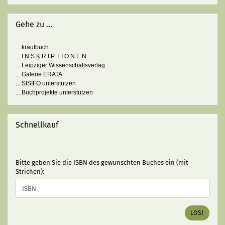
Gehe zu ...
... krautbuch
... I N S K R I P T I O N E N
... Leipziger Wissenschaftsverlag
... Galerie ERATA
... SISIFO unterstützen
... Buchprojekte unterstützen
Schnellkauf
BITTE
Bitte geben Sie die ISBN des gewünschten Buches ein (mit
GEBEN
Strichen):
SIE
DIE
ISBN
DES
LOS!
GEWÜNSCHTEN