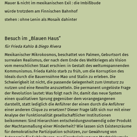
Mauer & nicht im mexikanischen Exil : die Imbißbude
würde trotzdem am Finnischen Bahnhof
stehen : ohne Lenin als Mosaik dahinter
Besuch im „Blauen Haus“
für Frieda Kahlo & Diego Rivera
Mexikanischer Mikrokosmos, beschattet von Palmen, Ge­burtsort des
surrealen Realismus, der nach dem Ende des Weltkrieges als Vision
vom mensch­li­chen Staat er­schie­n: in Gestalt des welt­um­span­nen­den
Kom­munismus. Frieda Kahlo starb zu früh, um die Kor­ruption des
Ideals durch die Bauernsöhne Mao und Stalin zu er­le­ben. Die
Schwierigkeit ist nicht, die pas­sende Ge­legenheit zum Umsturz zu
nut­zen und eine Re­volte anzuzetteln. Die permanent ungelöste Frage
der Revolution lautet: Was folgt nach ihr, damit das neue System
einen qualitativen Sprung gegen­über dem vorangegangenen
darstellt, statt lediglich die Anführer der einen durch die Anfüh­rer
einer anderen Cli­que zu ersetzen? Dieser Frage läßt sich nur mit einer
Ana­lyse der Funktionalität ge­­sellschaftlicher In­stitu­tio­nen
beikommen: Sind Hie­­rar­chien entscheidungs­not­wen­dig oder Produkt
der Machtanmaßung einer Min­der­heit? Wie lassen sich Existenzräume
für demo­kra­tische Partizipation schüt­zen, zur Ge­wäh­rung von