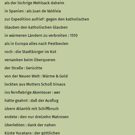
als der löchrige Mehlsack daheim
in Spanien : als Juan de Valdivia
zur Expedition aufrief : gegen den katholischen
Glauben den katholischen Glauben
in wärmeren Ländern zu verbreiten : 1510
als in Europa alles nach Pestbeulen
roch : die Stadtbürger im Kot
versanken beim Überqueren
der Straße : Gerüchte
von der Neuen Welt : Wärme & Gold
lockten aus Mutters Schoß hinaus
ins fernfiebrige Abenteuer : wer
hätte geahnt : daß der Ausflug
übern Atlantik mit Schiffbruch
endete : den nur dreizehn Matrosen
überlebten : dank der nahen
Küste Yucatans : der göttlichen