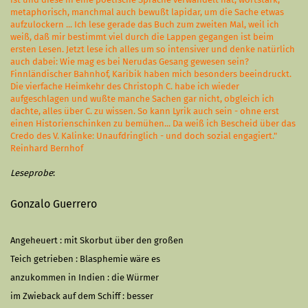
metaphorisch, manchmal auch bewußt lapidar, um die Sache etwas
aufzulockern ... Ich lese gerade das Buch zum zweiten Mal, weil ich
weiß, daß mir bestimmt viel durch die Lappen gegangen ist beim
ersten Lesen. Jetzt lese ich alles um so intensiver und denke natürlich
auch dabei: Wie mag es bei Nerudas Gesang gewesen sein?
Finnländischer Bahnhof, Karibik haben mich besonders beeindruckt.
Die vierfache Heimkehr des Christoph C. habe ich wieder
aufgeschlagen und wußte manche Sachen gar nicht, obgleich ich
dachte, alles über C. zu wissen. So kann Lyrik auch sein - ohne erst
einen Historienschinken zu bemühen... Da weiß ich Bescheid über das
Credo des V. Kalinke: Unaufdringlich - und doch sozial engagiert."
Reinhard Bernhof
Leseprobe
:
Gonzalo Guerrero
Angeheuert : mit Skorbut über den großen
Teich getrieben : Blasphemie wäre es
anzukommen in Indien : die Würmer
im Zwieback auf dem Schiff : besser