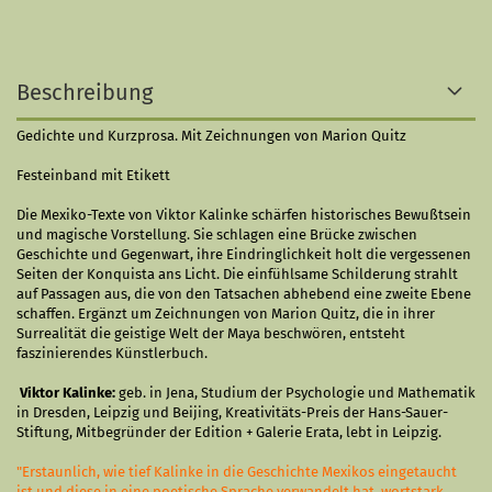
Beschreibung
Gedichte und Kurzprosa. Mit Zeichnungen von Marion Quitz
Festeinband mit Etikett
Die Mexiko-Texte von Viktor Kalinke schärfen historisches Bewußtsein
und magische Vorstellung. Sie schlagen eine Brücke zwischen
Geschichte und Gegenwart, ihre Eindringlichkeit holt die vergessenen
Seiten der Konquista ans Licht. Die einfühlsame Schilderung strahlt
auf Passagen aus, die von den Tatsachen abhebend eine zweite Ebene
schaffen. Ergänzt um Zeichnungen von Marion Quitz, die in ihrer
Surrealität die geistige Welt der Maya beschwören, entsteht
faszinierendes Künstlerbuch.
Viktor Kalinke:
geb. in Jena, Studium der Psychologie und Mathematik
in Dresden, Leipzig und Beijing, Kreativitäts-Preis der Hans-Sauer-
Stiftung, Mitbegründer der Edition + Galerie Erata, lebt in Leipzig.
"Erstaunlich, wie tief Kalinke in die Geschichte Mexikos eingetaucht
ist und diese in eine poetische Sprache verwandelt hat, wortstark,