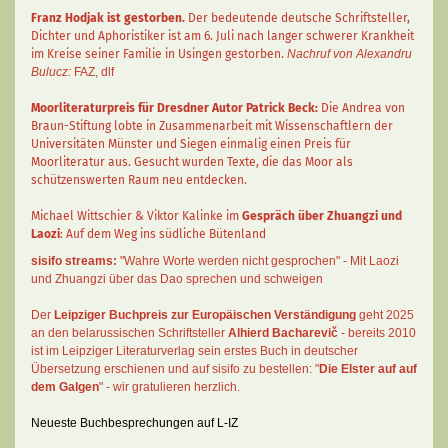
Franz Hodjak
ist gestorben.
Der bedeutende deutsche Schriftsteller,
Dichter und Aphoristiker ist am 6. Juli nach langer schwerer Krankheit
im Kreise seiner Familie in Usingen gestorben.
Nachruf von Alexandru
Bulucz:
FAZ
,
dlf
Moorliteraturpreis für Dresdner Autor
Patrick Beck
:
Die Andrea von
Braun-Stiftung lobte in Zusammenarbeit mit Wissenschaftlern der
Universitäten Münster und Siegen einmalig einen Preis für
Moorliteratur aus. Gesucht wurden Texte, die das Moor als
schützenswerten Raum neu entdecken.
Michael Wittschier & Viktor Kalinke im
Gespräch über Zhuangzi und
Laozi
: Auf dem Weg ins südliche Bütenland
sisifo streams:
"Wahre Worte werden nicht gesprochen" - Mit Laozi
und Zhuangzi über das Dao sprechen und schweigen
Der
Leipziger Buchpreis zur Europäischen Verständigung
geht 2025
an den belarussischen Schriftsteller
Alhierd Bacharevič
- bereits 2010
ist im Leipziger Literaturverlag sein erstes Buch in deutscher
Übersetzung erschienen und auf sisifo zu bestellen: "
Die Elster auf auf
dem Galgen
" - wir gratulieren herzlich.
Neueste Buchbesprechungen auf L-IZ