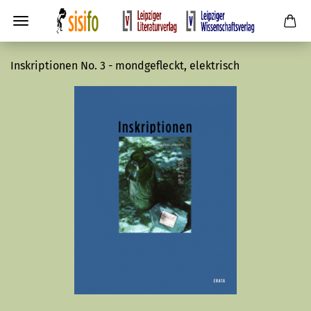
Inskriptionen No. 3 - mondgefleckt, elektrisch