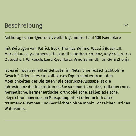
Beschreibung
Anthologie, handgedruckt, vielfarbig, limitiert auf 100 Exemplare
mit Beiträgen von Patrick Beck, Thomas Böhme, Wassili Busskläff,
Maria Clara, crysantheme, Flo, karolin, Herbert Kollenz, Roy Kral, Nurio
Quevadis, J. W. Rosch, Lena Ryschkova, Arno Schmidt, Tan Go & Zhenja
Ist es ein wortverliebtes Geflüster im Netz? Eine Textschlacht ohne
Gesicht? Oder ist es ein kollektives Experimentieren mit den
Möglichkeiten des Digitalen? Die gedruckte Ausgabe ist die
Jahresbilanz der Inskriptionen. Sie summiert unnütze, kollabierende,
hermetische, hermeneutische, orthopädische, asklepiadeische,
elegisch wimmernde, im Plusquamperfekt oder im Indikativ
träumende Hymnen und Geschichten ohne Inhalt - Anzeichen luziden
Wahnsinns.