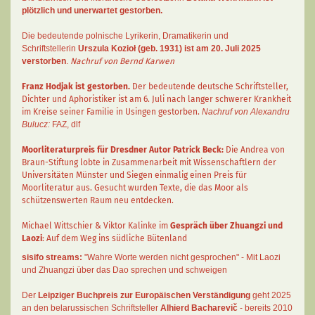
plötzlich und unerwartet gestorben.
Die bedeutende polnische Lyrikerin, Dramatikerin und
Schriftstellerin
Urszula Kozioł
(geb. 1931) ist am 20. Juli 2025
verstorben
.
Nachruf von Bernd Karwen
Franz Hodjak
ist gestorben.
Der bedeutende deutsche Schriftsteller,
Dichter und Aphoristiker ist am 6. Juli nach langer schwerer Krankheit
im Kreise seiner Familie in Usingen gestorben.
Nachruf von Alexandru
Bulucz:
FAZ
,
dlf
Moorliteraturpreis für Dresdner Autor
Patrick Beck
:
Die Andrea von
Braun-Stiftung lobte in Zusammenarbeit mit Wissenschaftlern der
Universitäten Münster und Siegen einmalig einen Preis für
Moorliteratur aus. Gesucht wurden Texte, die das Moor als
schützenswerten Raum neu entdecken.
Michael Wittschier & Viktor Kalinke im
Gespräch über Zhuangzi und
Laozi
: Auf dem Weg ins südliche Bütenland
sisifo streams:
"Wahre Worte werden nicht gesprochen" - Mit Laozi
und Zhuangzi über das Dao sprechen und schweigen
Der
Leipziger Buchpreis zur Europäischen Verständigung
geht 2025
an den belarussischen Schriftsteller
Alhierd Bacharevič
- bereits 2010