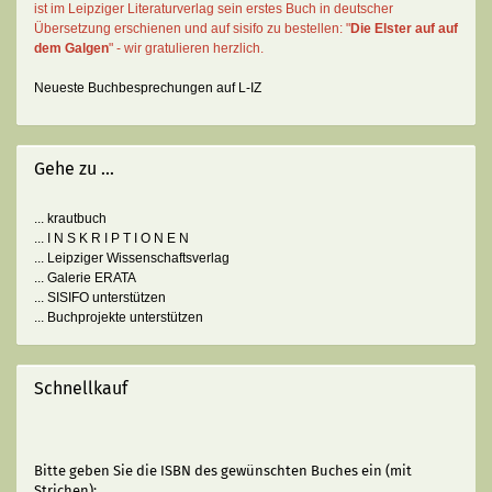
ist im Leipziger Literaturverlag sein erstes Buch in deutscher
Übersetzung erschienen und auf sisifo zu bestellen: "
Die Elster auf auf
dem Galgen
" - wir gratulieren herzlich.
Neueste Buchbesprechungen auf L-IZ
Gehe zu ...
... krautbuch
... I N S K R I P T I O N E N
... Leipziger Wissenschaftsverlag
... Galerie ERATA
... SISIFO unterstützen
... Buchprojekte unterstützen
Schnellkauf
BITTE
Bitte geben Sie die ISBN des gewünschten Buches ein (mit
GEBEN
Strichen):