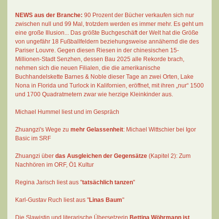
NEWS aus der Branche:
90 Prozent der Bücher verkaufen sich nur
zwischen null und 99 Mal
, trotzdem werden es immer mehr. Es geht um
eine große Illusion... Das größte Buchgeschäft der Welt hat die Größe
von ungefähr 18 Fußballfeldern beziehungsweise annähernd die des
Pariser Louvre. Gegen diesen Riesen in der chinesischen 15-
Millionen-Stadt Senzhen, dessen Bau 2025 alle Rekorde brach,
nehmen sich die neuen Filialen, die die amerikanische
Buchhandelskette Barnes & Noble dieser Tage an zwei Orten, Lake
Nona in Florida und Turlock in Kalifornien, eröffnet, mit ihren „nur“ 1500
und 1700 Quadratmetern zwar wie herzige Kleinkinder aus.
Michael Hummel liest und im Gespräch
Zhuangzi's Wege zu
mehr Gelassenheit
:
Michael Wittschier bei Igor
Basic im SRF
Zhuangzi
über
das Ausgleichen der Gegensätze
(Kapitel 2):
Zum
Nachhören im ORF
, Ö1 Kultur
Regina Jarisch liest aus "
tatsächlich tanzen
"
Karl-Gustav Ruch
liest aus "
Linas Baum
"
Die Slawistin und literarische Übersetzerin
Bettina Wöhrmann
ist