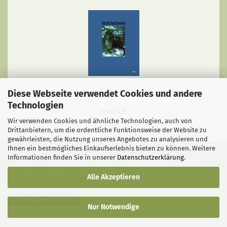
Diese Webseite verwendet Cookies und andere
Inskriptionen No. 3 - mondgefleckt, elektrisch
Technologien
9,95 EUR
Wir verwenden Cookies und ähnliche Technologien, auch von
Drittanbietern, um die ordentliche Funktionsweise der Website zu
gewährleisten, die Nutzung unseres Angebotes zu analysieren und
Ihnen ein bestmögliches Einkaufserlebnis bieten zu können. Weitere
Informationen finden Sie in unserer
Datenschutzerklärung
.
Liefer- und Versandkosten
|
Privatsphäre und Datenschutz
|
AGB
|
Impressum
|
Kontakt
|
Widerrufsrecht
|
Cookie
Alle Akzeptieren
Einstellungen
Vertrag widerrufen
Nur Notwendige
Webshop
by Gambio.de © 2026