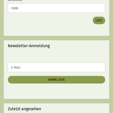
SIE
DIE
ISBN
DES
LOS!
GEWÜNSCHTEN
BUCHES
EIN
(MIT
STRICHEN):
Newsletter-Anmeldung
WEITER
E-
ZUR
Mail
NEWSLETTER-
ANMELDUNG
ANMELDEN
Zuletzt angesehen