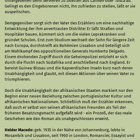
Untergebenen beim Servieren zu Duetten aus
Carmen
oder
Tosca
ab.
Gelingt es den Eingeborenen nicht, ihn zufrieden zu stellen, läßt er sie
auspeitschen.
Demgegenüber sorgt sich der Vater des Erzählers um eine nachhaltige
Ent­wicklung der ihm anvertrauten Distrikte: Er läßt Straßen und
Hospitäler bauen, kümmert sich um die vielen Leprakranken und
gründet Schulen. Erst zum Studium wechselt der Sohn für längere Zeit
nach Europa, durch­streift als Bohèmien Lissabon und beteiligt sich
am Wahlkampf des oppositionellen Generals Humberto Delgado.
Einem drohenden Zugriff durch die Geheimpolizei entzieht er sich
durch die Flucht nach Südafrika und anschließend nach England. Er
bereist Guinea-Bissau und die Kapverdischen Inseln kurz nach deren
Unabhängigkeit und glaubt, mit diesen Aktionen über seinen Vater zu
triumphieren.
Doch die Unabhängigkeit der afrikanischen Staaten markiert nur den
Beginn einer neuen Beziehung zwischen portugiesischer Kultur und
afrikanischen Nationalismen. Schließlich muß der Erzähler erkennen,
daß auch er selbst von seinen afrikanischen Freunden als Teil der
früheren Besatzungsmacht aufgefaßt wird - ein Prozeß, der das reale
Geschehen wie den Roman als unabgeschlossen erweist.
Helder Macedo:
geb. 1935 in der Nähe von Johannesburg, lebte in
Mosambik und Lissabon, seit 1960 in London, Romancier, Essayist und