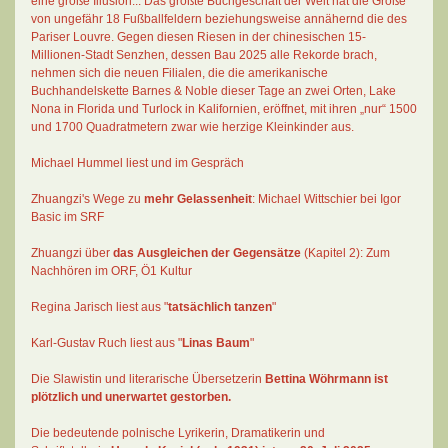
eine große Illusion... Das größte Buchgeschäft der Welt hat die Größe
von ungefähr 18 Fußballfeldern beziehungsweise annähernd die des
Pariser Louvre. Gegen diesen Riesen in der chinesischen 15-
Millionen-Stadt Senzhen, dessen Bau 2025 alle Rekorde brach,
nehmen sich die neuen Filialen, die die amerikanische
Buchhandelskette Barnes & Noble dieser Tage an zwei Orten, Lake
Nona in Florida und Turlock in Kalifornien, eröffnet, mit ihren „nur“ 1500
und 1700 Quadratmetern zwar wie herzige Kleinkinder aus.
Michael Hummel liest und im Gespräch
Zhuangzi's Wege zu
mehr Gelassenheit
:
Michael Wittschier bei Igor
Basic im SRF
Zhuangzi
über
das Ausgleichen der Gegensätze
(Kapitel 2):
Zum
Nachhören im ORF
, Ö1 Kultur
Regina Jarisch liest aus "
tatsächlich tanzen
"
Karl-Gustav Ruch
liest aus "
Linas Baum
"
Die Slawistin und literarische Übersetzerin
Bettina Wöhrmann
ist
plötzlich und unerwartet gestorben.
Die bedeutende polnische Lyrikerin, Dramatikerin und