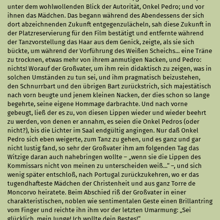
unter dem wohlwollenden Blick der Autorität, Onkel Pedro; und vor
ihnen das Mädchen. Das begann während des Abendessens der sich
dort abzeichnenden Zukunft entgegenzulächeln, sah diese Zukunft in
der Platzreservierung für den Film bestätigt und entfernte während
der Tanzvorstellung das Haar aus dem Genick, zeigte, als sie sich
bückte, um während der Vorführung des Weißen Scheichs... eine Träne
zu trocknen, etwas mehr von ihrem anmutigen Nacken, und Pedro:
nichts! Worauf der Großvater, um ihm rein didaktisch zu zeigen, was in
solchen Umständen zu tun sei, und ihm pragmatisch beizustehen,
den Schnurrbart und den übrigen Bart zurückstrich, sich majestätisch
nach vorn beugte und jenem kleinen Nacken, der dies schon so lange
begehrte, seine eigene Hommage darbrachte. Und nach vorne
gebeugt, ließ der es zu, von diesen Lippen wieder und wieder beehrt
zu werden, von denen er annahm, es seien die Onkel Pedros (oder
nicht?), bis die Lichter im Saal endgültig angingen. Nur daß Onkel
Pedro sich eben weigerte, zum Tanz zu gehen, und es ganz und gar
nicht lustig fand, so sehr der Großvater ihm am folgenden Tag das
Witzige daran auch nahebringen wollte – „wenn sie die Lippen des
Kommissars nicht von meinen zu unterscheiden weiß...“ –, und sich
wenig später entschloß, nach Portugal zurückzukehren, wo er das
tugendhafteste Mädchen der Christenheit und aus ganz Torre de
Moncorvo heiratete. Beim Abschied riß der Großvater in einer
charakteristischen, noblen wie sentimentalen Geste einen Brillantring
vom Finger und reichte ihn ihm vor der letzten Umarmung: „Sei
glücklich, mein Junge! Ich wollte dein Bestes!“