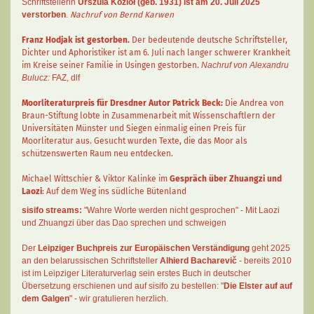
Schriftstellerin
Urszula Kozioł
(geb. 1931) ist am 20. Juli 2025
verstorben
.
Nachruf von Bernd Karwen
Franz Hodjak
ist gestorben.
Der bedeutende deutsche Schriftsteller,
Dichter und Aphoristiker ist am 6. Juli nach langer schwerer Krankheit
im Kreise seiner Familie in Usingen gestorben.
Nachruf von Alexandru
Bulucz:
FAZ
,
dlf
Moorliteraturpreis für Dresdner Autor
Patrick Beck
:
Die Andrea von
Braun-Stiftung lobte in Zusammenarbeit mit Wissenschaftlern der
Universitäten Münster und Siegen einmalig einen Preis für
Moorliteratur aus. Gesucht wurden Texte, die das Moor als
schützenswerten Raum neu entdecken.
Michael Wittschier & Viktor Kalinke im
Gespräch über Zhuangzi und
Laozi
: Auf dem Weg ins südliche Bütenland
sisifo streams:
"Wahre Worte werden nicht gesprochen" - Mit Laozi
und Zhuangzi über das Dao sprechen und schweigen
Der
Leipziger Buchpreis zur Europäischen Verständigung
geht 2025
an den belarussischen Schriftsteller
Alhierd Bacharevič
- bereits 2010
ist im Leipziger Literaturverlag sein erstes Buch in deutscher
Übersetzung erschienen und auf sisifo zu bestellen: "
Die Elster auf auf
dem Galgen
" - wir gratulieren herzlich.