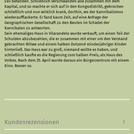
Exil befanden. Schließlich verschwanden alle zusammen mit dem
Kapital, und so machte er sich auf in den Kongodistrikt, gebrochen
schließlich und nun wirklich krank, dorthin, wo der Kannibalismus
wiederaufflackerte. Er fand kaum Zeit, auf eine Anfrage der
Geographischen Gesellschaft zu den Beulen im Schädel der
Kannibalen zu antworten.
Sein ehemaliges Haus in Vilarandelo wurde verkauft, um einen Teil der
Schulden abzubezahlen, die er zusammen mit einer um den Verstand
gebrachten Witwe und einem halben Dutzend minderjähriger Kinder
hinterließ. Das Haus war zu groß, niemand wollte es haben, und
schließlich kaufte es die Regierung zum halben Preis, als Haus des
Volkes. Nach dem 25. April wurde daraus ein Bürgerzentrum mit einem
Kino. Besser so.
Kundenrezensionen