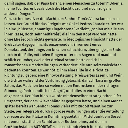
damit sagen, daß der Papa befahl, einen Menschen zu töten?“ „Aber ja,
meine Tochter, er besaß doch die Macht dazu und noch zu ganz
anderen Dingen!“
Ganz sicher besaß er die Macht, um Senhor Tomás Vieira kommen zu
lassen. Der Grund für das Ereignis war Onkel Pedros Charakter. Der war
in eine „hübsche, anmutige Eingeborene“ verliebt, „schlau wie alle aus
ihrer Rasse, doch sehr hellfarbig“, die ihm den Kopf verdreht hatte,
ohne Ehe jedoch nichts gewährte. In ideologischer Hinsicht hatte der
Großvater dagegen nichts einzuwenden, Ehrenwort eines
Demokraten!, der Junge, ein bißchen schüchtern, aber ginge am Ende
noch in die Falle, mit tiefen Ringen unter den Augen und maulend
schlich er umher, zwei oder dreimal schon hatte er sich in
romantischen Umschreibungen verheddert, die nur Heiratsabsichten
bedeuten konnten. Es war nötig, ihm eine Hilfe in die richtige
Richtung zu geben: eine Kinovorstellung! Preiswertes Essen und Wein,
die Lichter während der Vorführung gelöscht, danach Tanz im großen
Salon, das Mädchen bei so vielen neuen Eindrücken in der richtigen
Stimmung, Pedro endlich im Angriff, und alles in einer Nacht
abgemacht. Der Plan hierzu wurde mit demselben strategischen Eifer
umgesetzt, der dem Sklavenhändler gegolten hatte, und einen Monat
später bereits war Senhor Tomás Vieira mit Rudolf Valentino zur
Stelle, per Telegraph durch rigorose Ausführungen über die Aufteilung
der reservierten Plätze in Kenntnis gesetzt: im Mittelpunkt ein Sessel
mit einem stattlichen Schild an der Rückenlehne, auf dem in
Großbuchstaben AUTORITÄT zu lesen stand; gleich links daneben,