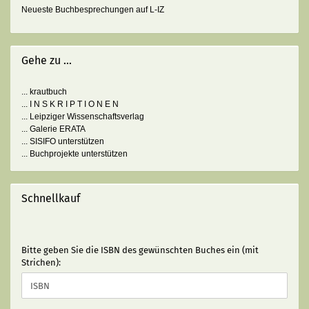
Neueste Buchbesprechungen auf L-IZ
Gehe zu ...
... krautbuch
... I N S K R I P T I O N E N
... Leipziger Wissenschaftsverlag
... Galerie ERATA
... SISIFO unterstützen
... Buchprojekte unterstützen
Schnellkauf
BITTE
Bitte geben Sie die ISBN des gewünschten Buches ein (mit
GEBEN
Strichen):
SIE
DIE
ISBN