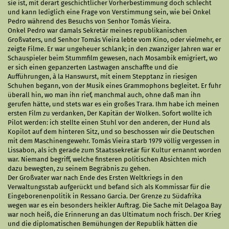
sie ist, mit derart geschichtlicher Vorherbestimmung doch schlecht
und kann lediglich eine Frage von Verstimmung sein, wie bei Onkel
Pedro während des Besuchs von Senhor Tomás Vieira.
Onkel Pedro war damals Sekretär meines republikanischen
Großvaters, und Senhor Tomás Vieira lebte vom Kino, oder vielmehr, er
zeigte Filme. Er war ungeheuer schlank; in den zwanziger Jahren war er
Schauspieler beim Stummfilm gewesen, nach Mosambik emigriert, wo
er sich einen gepanzerten Lastwagen anschaffte und die
Aufführungen, à la Hanswurst, mit einem Stepptanz in riesigen
Schuhen begann, von der Musik eines Grammophons begleitet. Er fuhr
überall hin, wo man ihn rief, manchmal auch, ohne daß man ihn
gerufen hätte, und stets war es ein großes Trara. Ihm habe ich meinen
ersten Film zu verdanken, Der Kapitän der Wolken. Sofort wollte ich
Pilot werden: ich stellte einen Stuhl vor den anderen, der Hund als
Kopilot auf dem hinteren Sitz, und so beschossen wir die Deutschen
mit dem Maschinengewehr. Tomás Vieira starb 1979 völlig vergessen in
Lissabon, als ich gerade zum Staatssekretär für Kultur ernannt worden
war. Niemand begriff, welche finsteren politischen Absichten mich
dazu bewegten, zu seinem Begräbnis zu gehen.
Der Großvater war nach Ende des Ersten Weltkriegs in den
Verwaltungsstab aufgerückt und befand sich als Kommissar für die
Eingeborenenpolitik in Ressano Garcia. Der Grenze zu Südafrika
wegen war es ein besonders heikler Auftrag. Die Sache mit Delagoa Bay
war noch heiß, die Erinnerung an das Ultimatum noch frisch. Der Krieg
und die diplomatischen Bemühungen der Republik hätten die