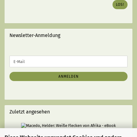
DES
LOS!
GEWÜNSCHTEN
BUCHES
EIN
(MIT
STRICHEN):
Newsletter-Anmeldung
WEITER
E-
ZUR
Mail
NEWSLETTER-
ANMELDUNG
ANMELDEN
Zuletzt angesehen
Macedo, Helder: Weiße Flecken von Afrika - eBook