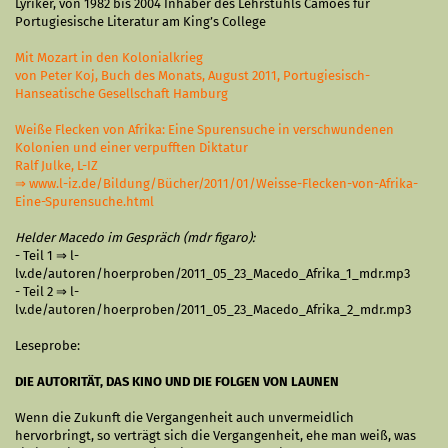
Lyriker, von 1982 bis 2004 Inhaber des Lehrstuhls Camões für
Portugiesische Literatur am King’s College
Mit Mozart in den Kolonialkrieg
von Peter Koj, Buch des Monats, August 2011, Portugiesisch-
Hanseatische Gesellschaft Hamburg
Weiße Flecken von Afrika: Eine Spurensuche in verschwundenen
Kolonien und einer verpufften Diktatur
Ralf Julke, L-IZ
⇒
www.l-iz.de/Bildung/Bücher/2011/01/Weisse-Flecken-von-Afrika-
Eine-Spurensuche.html
Helder Macedo im Gespräch (mdr figaro):
- Teil 1 ⇒
l-
lv.de/autoren/hoerproben/2011_05_23_Macedo_Afrika_1_mdr.mp3
- Teil 2 ⇒
l-
lv.de/autoren/hoerproben/2011_05_23_Macedo_Afrika_2_mdr.mp3
Leseprobe:
DIE AUTORITÄT, DAS KINO UND DIE FOLGEN VON LAUNEN
Wenn die Zukunft die Vergangenheit auch unvermeidlich
hervorbringt, so verträgt sich die Vergangenheit, ehe man weiß, was