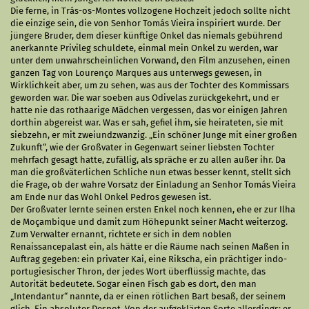
Die ferne, in Trás-os-Montes vollzogene Hochzeit jedoch sollte nicht
die einzige sein, die von Senhor Tomás Vieira inspiriert wurde. Der
jüngere Bruder, dem dieser künftige Onkel das niemals gebührend
anerkannte Privileg schuldete, einmal mein Onkel zu werden, war
unter dem unwahrscheinlichen Vorwand, den Film anzusehen, einen
ganzen Tag von Lourenço Marques aus unterwegs gewesen, in
Wirklichkeit aber, um zu sehen, was aus der Tochter des Kommissars
geworden war. Die war soeben aus Odivelas zurückgekehrt, und er
hatte nie das rothaarige Mädchen vergessen, das vor einigen Jahren
dorthin abgereist war. Was er sah, gefiel ihm, sie heirateten, sie mit
siebzehn, er mit zweiundzwanzig. „Ein schöner Junge mit einer großen
Zukunft“, wie der Großvater in Gegenwart seiner liebsten Tochter
mehrfach gesagt hatte, zufällig, als spräche er zu allen außer ihr. Da
man die großväterlichen Schliche nun etwas besser kennt, stellt sich
die Frage, ob der wahre Vorsatz der Einladung an Senhor Tomás Vieira
am Ende nur das Wohl Onkel Pedros gewesen ist.
Der Großvater lernte seinen ersten Enkel noch kennen, ehe er zur Ilha
de Moçambique und damit zum Höhepunkt seiner Macht weiterzog.
Zum Verwalter ernannt, richtete er sich in dem noblen
Renaissancepalast ein, als hätte er die Räume nach seinen Maßen in
Auftrag gegeben: ein privater Kai, eine Rikscha, ein prächtiger indo-
portugiesischer Thron, der jedes Wort überflüssig machte, das
Autorität bedeutete. Sogar einen Fisch gab es dort, den man
„Intendantur“ nannte, da er einen rötlichen Bart besaß, der seinem
glich. Ein absoluter Despot. Von der aufgeklärten Sorte allerdings: er