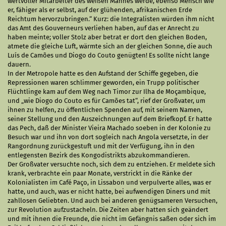
wertvoller Mitarbeiter des weißen Mannes werde, ebenso Mensch wie
er, fähiger als er selbst, auf der glühenden, afrikanischen Erde
Reichtum hervorzubringen.“ Kurz: die Integralisten würden ihm nicht
das Amt des Gouverneurs verliehen haben, auf das er Anrecht zu
haben meinte; voller Stolz aber betrat er dort den gleichen Boden,
atmete die gleiche Luft, wärmte sich an der gleichen Sonne, die auch
Luís de Camões und Diogo do Couto genügten! Es sollte nicht lange
dauern.
In der Metropole hatte es den Aufstand der Schiffe gegeben, die
Repressionen waren schlimmer geworden, ein Trupp politischer
Flüchtlinge kam auf dem Weg nach Timor zur Ilha de Moçambique,
und „wie Diogo do Couto es für Camões tat“, rief der Großvater, um
ihnen zu helfen, zu öffentlichen Spenden auf, mit seinem Namen,
seiner Stellung und den Auszeichnungen auf dem Briefkopf. Er hatte
das Pech, daß der Minister Vieira Machado soeben in der Kolonie zu
Besuch war und ihn von dort sogleich nach Angola versetzte, in der
Rangordnung zurückgestuft und mit der Verfügung, ihn in den
entlegensten Bezirk des Kongodistrikts abzukommandieren.
Der Großvater versuchte noch, sich dem zu entziehen. Er meldete sich
krank, verbrachte ein paar Monate, verstrickt in die Ränke der
Kolonialisten im Café Paço, in Lissabon und verpulverte alles, was er
hatte, und auch, was er nicht hatte, bei aufwendigen Diners und mit
zahllosen Geliebten. Und auch bei anderen genügsameren Versuchen,
zur Revolution aufzustacheln. Die Zeiten aber hatten sich geändert
und mit ihnen die Freunde, die nicht im Gefängnis saßen oder sich im