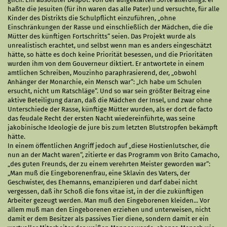
haßte die Jesuiten (für ihn waren das alle Pater) und versuchte, für alle
Kinder des Distrikts die Schulpflicht einzuführen, „ohne
Einschränkungen der Rasse und einschließlich der Mädchen, die die
Mütter des künftigen Fortschritts“ seien. Das Projekt wurde als
unrealistisch erachtet, und selbst wenn man es anders eingeschätzt
hätte, so hätte es doch keine Priorität besessen, und die Prioritäten
wurden ihm von dem Gouverneur diktiert. Er antwortete in einem
amtlichen Schreiben, Mouzinho paraphrasierend, der, „obwohl
Anhänger der Monarchie, ein Mensch war“: „Ich habe um Schulen
ersucht, nicht um Ratschläge“. Und so war sein größter Beitrag eine
aktive Beteiligung daran, daß die Mädchen der Insel, und zwar ohne
Unterschiede der Rasse, künftige Mütter wurden, als er dort de facto
das feudale Recht der ersten Nacht wiedereinführte, was seine
jakobinische Ideologie de jure bis zum letzten Blutstropfen bekämpft
hätte.
In einem öffentlichen Angriff jedoch auf „diese Hostienlutscher, die
nun an der Macht waren“, zitierte er das Programm von Brito Camacho,
„des guten Freunds, der zu einem verehrten Meister geworden war“:
„Man muß die Eingeborenenfrau, eine Sklavin des Vaters, der
Geschwister, des Ehemanns, emanzipieren und darf dabei nicht
vergessen, daß ihr Schoß die fons vitae ist, in der die zukünftigen
Arbeiter gezeugt werden. Man muß den Eingeborenen kleiden... Vor
allem muß man den Eingeborenen erziehen und unterweisen, nicht
damit er dem Besitzer als passives Tier diene, sondern damit er ein