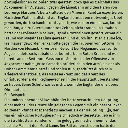
portugiesischen Kolonien zwar gerettet, doch gab es gleichfalls das
Abkommen, im Austausch gegen die Eisenbahn und den Hafen von
Lourenço Marques Arbeitskräfte zu den Minen in Rand zu exportieren.
Nach dem Waffenstillstand war England erneut ein notwendiges Übel
geworden, doch schamlos und zynisch, wie es nun einmal war, konnte
man ihm, wie zu Guerra Junqeiros Zeiten, nicht trauen. In Lissabon
hatte der Großvater in seiner Jugend Prozessionen gestört, er war ein
Freund von Magalhães Lima gewesen, und durch ihn ist er, glaube ich,
Freimaurer geworden; er kämpfte gegen die Truppen von Lettows im
Norden von Mosambik, verlor im Gefecht bei Negamano das rechte
Auge, meldete sich, sobald er es konnte, beim Roten Kreuz und war
bereits an der Seite von Massano de Amorim in der Offensive von
Angoche; er nahm „Brito Camacho brüderlich in den Arm“, als der als
Hoher Kommissar eintraf, und schien nun, geschützt durch sein
Kriegsverdienstkreuz, das Malteserkreuz und das Kreuz des
Christusordens, den Regimewechsel in der Hauptstadt überstanden
zu haben. Seine Schuld war es nicht, wenn die Engländer uns übers
Ohr hauten.
Ein Beispiel:
Ein umherziehender Sklavenhändler hatte versucht, den Häuptling
einer mehr zu der Grenze hin gelegenen Gegend mit ein paar Stücken
goldenen Pfunds abspenstig zu machen. Da der Häuptling – „ja, der
war ein wirklicher Portugiese!“ – sich jedoch widersetzte, ließ er ihm
die Strohhütte anzünden, um ihn gefügig zu machen, wenn er das
nächste Mal mit dem Geld käme. Der Fall war ernst, denn hätte der