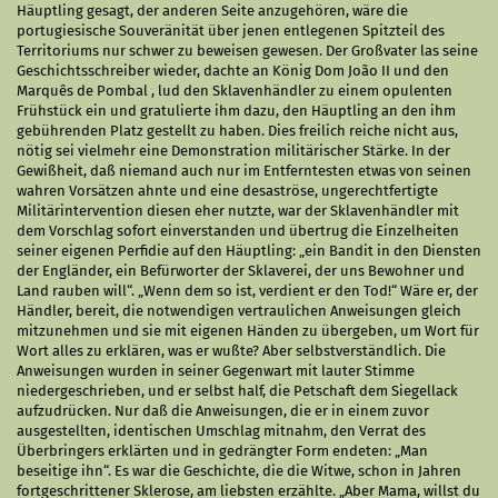
Häuptling gesagt, der anderen Seite anzugehören, wäre die
portugiesische Souveränität über jenen entlegenen Spitzteil des
Territoriums nur schwer zu beweisen gewesen. Der Großvater las seine
Geschichtsschreiber wieder, dachte an König Dom João II und den
Marquês de Pombal , lud den Sklavenhändler zu einem opulenten
Frühstück ein und gratulierte ihm dazu, den Häuptling an den ihm
gebührenden Platz gestellt zu haben. Dies freilich reiche nicht aus,
nötig sei vielmehr eine Demonstration militärischer Stärke. In der
Gewißheit, daß niemand auch nur im Entferntesten etwas von seinen
wahren Vorsätzen ahnte und eine desaströse, ungerechtfertigte
Militärintervention diesen eher nutzte, war der Sklavenhändler mit
dem Vorschlag sofort einverstanden und übertrug die Einzelheiten
seiner eigenen Perfidie auf den Häuptling: „ein Bandit in den Diensten
der Engländer, ein Befürworter der Sklaverei, der uns Bewohner und
Land rauben will“. „Wenn dem so ist, verdient er den Tod!“ Wäre er, der
Händler, bereit, die notwendigen vertraulichen Anweisungen gleich
mitzunehmen und sie mit eigenen Händen zu übergeben, um Wort für
Wort alles zu erklären, was er wußte? Aber selbstverständlich. Die
Anweisungen wurden in seiner Gegenwart mit lauter Stimme
niedergeschrieben, und er selbst half, die Petschaft dem Siegellack
aufzudrücken. Nur daß die Anweisungen, die er in einem zuvor
ausgestellten, identischen Umschlag mitnahm, den Verrat des
Überbringers erklärten und in gedrängter Form endeten: „Man
beseitige ihn“. Es war die Geschichte, die die Witwe, schon in Jahren
fortgeschrittener Sklerose, am liebsten erzählte. „Aber Mama, willst du