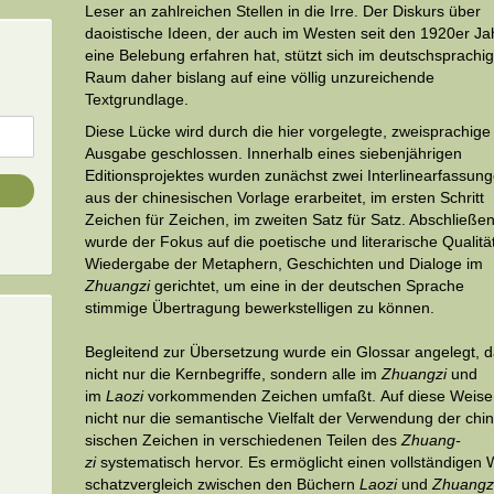
Leser an zahl­reichen Stellen in die Irre. Der Diskurs über
daoistische Ideen, der auch im Westen seit den 1920er Ja
eine Belebung erfahren hat, stützt sich im deutschsprachi
Raum daher bislang auf eine völlig unzureichende
Textgrundlage.
Diese Lücke wird durch die hier vorgelegte, zweisprachige
Ausgabe geschlos­sen. Inner­halb eines siebenjährigen
Editionsprojektes wurden zunächst zwei Interlinearfassun
aus der chi­­ne­si­schen Vorlage erarbeitet, im ersten Schritt
Zeichen für Zeichen, im zweiten Satz für Satz. Abschließe
wurde der Fokus auf die poetische und literarische Qualitä
Wiedergabe der Metaphern, Ge­schichten und Dialoge im
Zhuangzi
gerichtet, um eine in der deutschen Sprache
stimmige Übertragung bewerkstelligen zu können.
Begleitend zur Übersetzung wurde ein Glossar angelegt, 
nicht nur die Kernbegriffe, sondern alle im
Zhuangzi
und
im
Laozi
vorkommenden Zeichen umfaßt. Auf diese Weise t
nicht nur die seman­tische Vielfalt der Verwendung der chi­
sischen Zeichen in ver­schiedenen Teilen des
Zhuang­­
zi
systematisch hervor. Es ermöglicht einen vollständigen 
schatzvergleich zwischen den Büchern
Laozi
und
Zhuangz