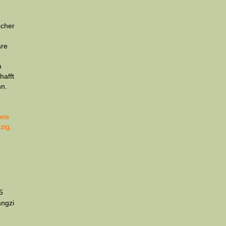
scher
are
n
m
hafft
nn.
eis
zig,
5
angzi