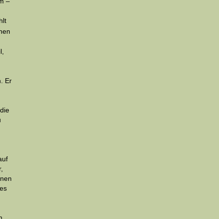
em –
lt
chen
l,
. Er
 die
u
auf
,
nnen
hes
n