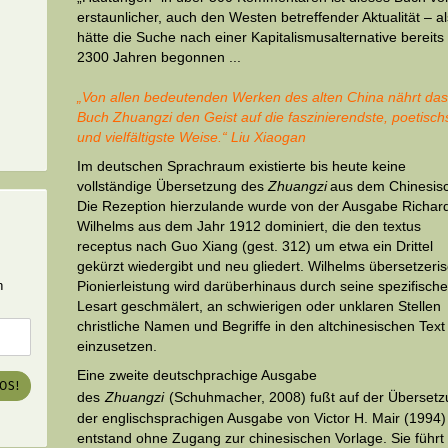
erstaunlicher, auch den Westen betreffender Aktualität – a
hätte die Suche nach einer Kapitalismusalternative bereits
2300 Jahren begonnen ...
„Von allen bedeutenden Werken des alten China nährt da
Buch Zhuangzi den Geist auf die faszinierendste, poetisch
und vielfältigste Weise.“ Liu Xiaogan
Im deutschen Sprachraum existierte bis heute keine
vollständige Übersetzung des
Zhuangzi
aus dem Chinesis
Die Rezeption hierzulande wurde von der Ausgabe Richar
Wilhelms aus dem Jahr 1912 dominiert, die den textus
receptus nach Guo Xiang (gest. 312) um etwa ein Drittel
gekürzt wiedergibt und neu gliedert. Wil­helms übersetzeri
n
Pionierleistung wird darüberhinaus durch seine spezifisch
Lesart ge­schmälert, an schwierigen oder unklaren Stellen
christliche Namen und Begriffe in den alt­chinesischen Text
einzusetzen.
Eine zweite deutschprachige Ausgabe
LOS!
des
Zhuangzi
(Schuhmacher, 2008) fußt auf der Überset
der englischsprachigen Ausgabe von Victor H. Mair (1994)
entstand ohne Zugang zur chinesischen Vorlage. Sie führt