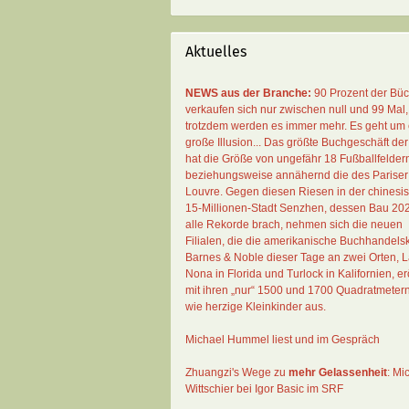
Aktuelles
NEWS aus der Branche:
90 Prozent der Bü
verkaufen sich nur zwischen null und 99 Mal
,
trotzdem werden es immer mehr. Es geht um 
große Illusion... Das größte Buchgeschäft der
hat die Größe von ungefähr 18 Fußballfelder
beziehungsweise annähernd die des Pariser
Louvre. Gegen diesen Riesen in der chinesi
15-Millionen-Stadt Senzhen, dessen Bau 20
alle Rekorde brach, nehmen sich die neuen
Filialen, die die amerikanische Buchhandelsk
Barnes & Noble dieser Tage an zwei Orten, 
Nona in Florida und Turlock in Kalifornien, erö
mit ihren „nur“ 1500 und 1700 Quadratmeter
wie herzige Kleinkinder aus.
Michael Hummel liest und im Gespräch
Zhuangzi's Wege zu
mehr Gelassenheit
:
Mi
Wittschier bei Igor Basic im SRF