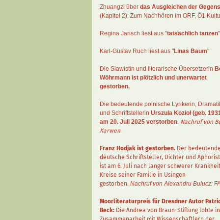
Zhuangzi
über
das Ausgleichen der Gegens
(Kapitel 2):
Zum Nachhören im ORF
, Ö1 Kultu
Regina Jarisch liest aus "
tatsächlich tanzen
"
Karl-Gustav Ruch
liest aus "
Linas Baum
"
Die Slawistin und literarische Übersetzerin
B
Wöhrmann
ist plötzlich und unerwartet
gestorben.
Die bedeutende polnische Lyrikerin, Dramati
und Schriftstellerin
Urszula Kozioł
(geb. 1931
am 20. Juli 2025 verstorben
.
Nachruf von B
Karwen
Franz Hodjak
ist gestorben.
Der bedeutend
deutsche Schriftsteller, Dichter und Aphorist
ist am 6. Juli nach langer schwerer Krankhei
Kreise seiner Familie in Usingen
gestorben.
Nachruf von Alexandru Bulucz:
F
Moorliteraturpreis für Dresdner Autor
Patri
Beck
:
Die Andrea von Braun-Stiftung lobte in
Zusammenarbeit mit Wissenschaftlern der