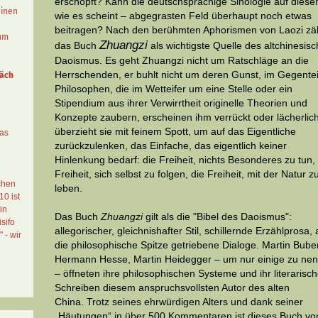
erschöpft? Kann die deutschsprachige Sinologie auf dies
einen
wie es scheint – abgegrasten Feld überhaupt noch etwas
beitragen? Nach den berühmten Aphorismen von Laozi zäh
aum
Zhuangzi
das Buch
als wichtigste Quelle des altchinesis
Daoismus. Es geht Zhuangzi nicht um Ratschläge an die
Herrschenden, er buhlt nicht um deren Gunst, im Gegentei
äch
Philosophen, die im Wetteifer um eine Stelle oder ein
Stipendium aus ihrer Verwirrtheit originelle Theorien und
Konzepte zaubern, erscheinen ihm verrückt oder lächerlich
überzieht sie mit feinem Spott, um auf das Eigentliche
das
zurückzulenken, das Einfache, das eigentlich keiner
Hinlenkung bedarf: die Freiheit, nichts Besonderes zu tun,
Freiheit, sich selbst zu folgen, die Freiheit, mit der Natur z
chen
leben.
10 ist
in
Das Buch
Zhuangzi
gilt als die "Bibel des Daoismus":
sifo
allegorischer, gleichnishafter Stil, schillernde Erzählprosa, 
" - wir
die philosophische Spitze getriebene Dialoge. Martin Buber
Hermann Hesse, Martin Heidegger – um nur einige zu ne
– öffneten ihre philosophischen Systeme und ihr literarisc
Schreiben diesem anspruchsvollsten Autor des alten
China. Trotz seines ehrwürdigen Alters und dank seiner
„Häutungen“ in über 500 Kommentaren ist dieses Buch vo