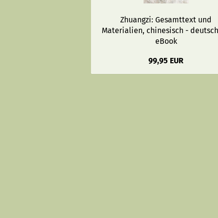
Zhuangzi: Gesamttext und
Materialien, chinesisch - deutsch
eBook
99,95 EUR