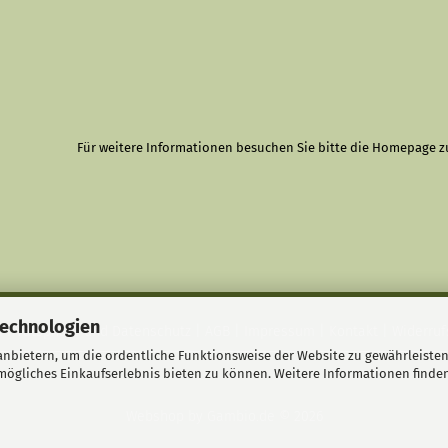
Für weitere Informationen besuchen Sie bitte die
Homepage
z
Technologien
Privatsphäre und Datenschutz
|
AGB
|
Impressum
|
Kontakt
|
Widerruf
nbietern, um die ordentliche Funktionsweise der Website zu gewährleisten
ögliches Einkaufserlebnis bieten zu können. Weitere Informationen finden
Webshop
by Gambio.de © 2026