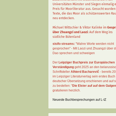
Universitäten Münster und Siegen einmalig 
Preis für Moorliteratur aus. Gesucht wurden
Texte, die das Moor als schützenswerten R
neu entdecken.
Michael Wittschier & Viktor Kalinke im
Gespr
über Zhuangzi und Laozi
: Auf dem Weg ins
südliche Bütenland
sisifo streams:
"Wahre Worte werden nicht
gesprochen" - Mit Laozi und Zhuangzi über 
Dao sprechen und schweigen
Der
Leipziger Buchpreis zur Europäischen
Verständigung
geht 2025 an den belarussis
Schriftsteller
Alhierd Bacharevič
- bereits 20
im Leipziger Literaturverlag sein erstes Buch 
deutscher Übersetzung erschienen und auf si
zu bestellen: "
Die Elster auf auf dem Galgen
gratulieren herzlich.
Neueste Buchbesprechungen auf L-IZ