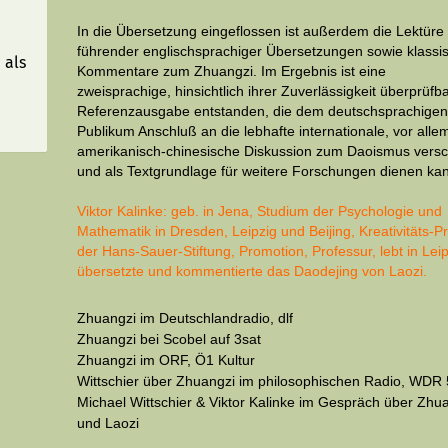
In die Übersetzung eingeflossen ist außerdem die Lektüre
führender eng­lisch­sprachiger Übersetzungen sowie klassi
 als
Kommentare zum Zhuangzi. Im Ergebnis ist eine
zweisprachige, hin­sichtlich ihrer Zuverlässigkeit überprüfb
Referenz­ausgabe ent­­stan­den, die dem deutsch­sprachige
Publikum Anschluß an die lebhafte internationale, vor alle
ameri­kanisch-chinesische Diskussion zum Daoismus versc
und als Textgrundlage für weitere Forschungen dienen ka
Viktor Kalinke
: geb. in Jena, Studium der Psychologie und
Mathematik in Dresden, Leipzig und Beijing, Kreativitäts-Pr
der Hans-Sauer-Stiftung, Promotion, Professur, lebt in Leip
übersetzte und kommentierte das
Daodejing von Laozi.
Zhuangzi im Deutschlandradio
, dlf
Zhuangzi bei Scobel auf 3sat
Zhuangzi im ORF
, Ö1 Kultur
Wittschier über Zhuangzi im philosophischen Radio
, WDR 
Michael Wittschier & Viktor Kalinke im Gespräch über Zhu
und Laozi