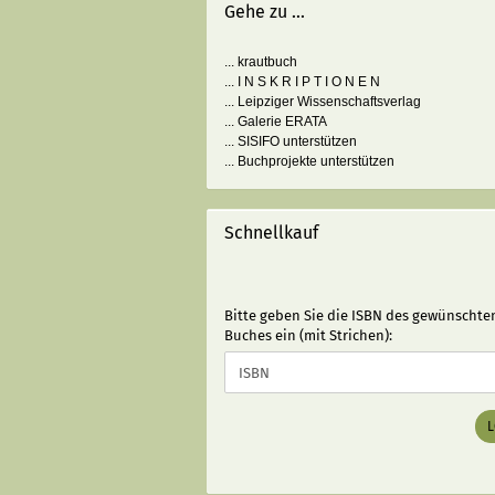
Gehe zu ...
... krautbuch
... I N S K R I P T I O N E N
... Leipziger Wissenschaftsverlag
... Galerie ERATA
... SISIFO unterstützen
... Buchprojekte unterstützen
Schnellkauf
BITTE
Bitte geben Sie die ISBN des gewünschte
GEBEN
Buches ein (mit Strichen):
SIE
DIE
ISBN
DES
GEWÜNSCHTEN
BUCHES
EIN
(MIT