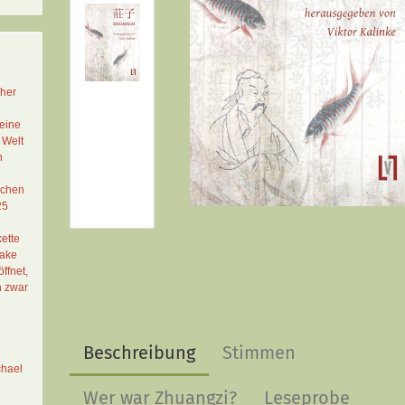
cher
eine
 Welt
n
schen
25
ette
Lake
ffnet,
n zwar
Beschreibung
Stimmen
chael
Wer war Zhuangzi?
Leseprobe