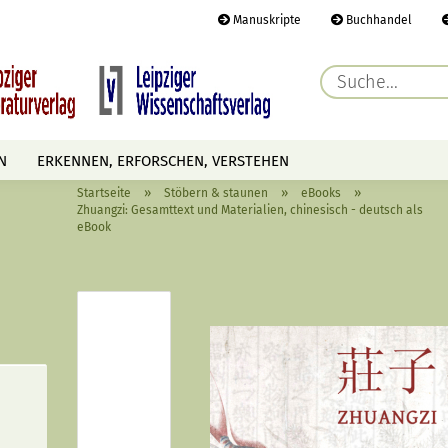
Manuskripte
Buchhandel
E-Ma
N
ERKENNEN, ERFORSCHEN, VERSTEHEN
Pass
»
»
»
Startseite
Stöbern & staunen
eBooks
AUTOREN
TERMINE
HÖREN & SEHEN
Zhuangzi: Gesamttext und Materialien, chinesisch - deutsch als
eBook
Konto 
Passwo