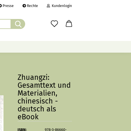
Presse
Rechte
Kundenlogin
Suche...
il
wort
ÜBER UNS
CHRONIK
LINKS
Zhuangzi:
Gesamttext und
erstellen
Materialien,
rt vergessen?
chinesisch -
deutsch als
eBook
ISBN:
978-3-86660-