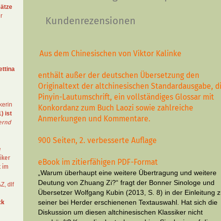
ätze
r
Kundenrezensionen
Aus dem Chinesischen von Viktor Kalinke
ettina
enthält außer der deutschen Übersetzung den
Originaltext der altchinesischen Standardausgabe, d
Pinyin-Lautumschrift, ein vollständiges Glossar mit
kerin
Konkordanz zum Buch Laozi sowie zahlreiche
) ist
Anmerkungen und Kommentare.
ernd
900 Seiten, 2. verbesserte Auflage
e
iker
eBook im zitierfähigen PDF-Format
t im
„Warum überhaupt eine weitere Übertragung und weitere
Deutung von Zhuang Zi?“ fragt der Bonner Sinologe und
AZ
,
dlf
Übersetzer Wolfgang Kubin (2013, S. 8) in der Einleitung 
seiner bei Herder erschienenen Textauswahl. Hat sich die
ck
Diskussion um diesen altchinesischen Klassiker nicht