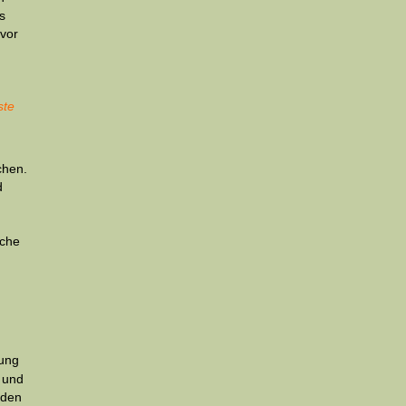
ls
 vor
s
ste
chen.
d
sche
e
zung
 und
 den