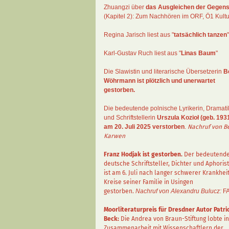
Zhuangzi
über
das Ausgleichen der Gegens
(Kapitel 2):
Zum Nachhören im ORF
, Ö1 Kultu
Regina Jarisch liest aus "
tatsächlich tanzen
"
Karl-Gustav Ruch
liest aus "
Linas Baum
"
Die Slawistin und literarische Übersetzerin
B
Wöhrmann
ist plötzlich und unerwartet
gestorben.
Die bedeutende polnische Lyrikerin, Dramati
und Schriftstellerin
Urszula Kozioł
(geb. 1931
am 20. Juli 2025 verstorben
.
Nachruf von B
Karwen
Franz Hodjak
ist gestorben.
Der bedeutend
deutsche Schriftsteller, Dichter und Aphorist
ist am 6. Juli nach langer schwerer Krankhei
Kreise seiner Familie in Usingen
gestorben.
Nachruf von Alexandru Bulucz:
F
Moorliteraturpreis für Dresdner Autor
Patri
Beck
:
Die Andrea von Braun-Stiftung lobte in
Zusammenarbeit mit Wissenschaftlern der