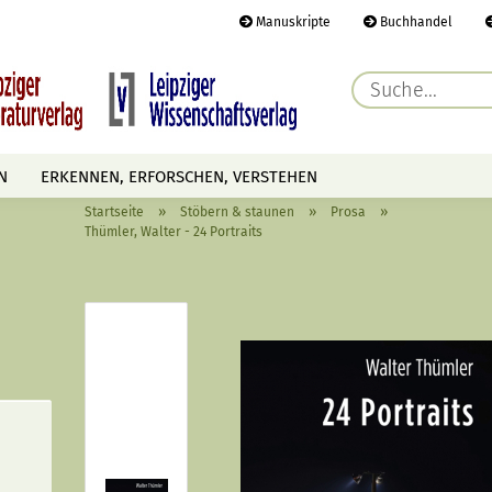
Manuskripte
Buchhandel
E-Ma
N
ERKENNEN, ERFORSCHEN, VERSTEHEN
Pass
»
»
»
Startseite
Stöbern & staunen
Prosa
AUTOREN
TERMINE
HÖREN & SEHEN
Thümler, Walter - 24 Portraits
Konto 
Passwo