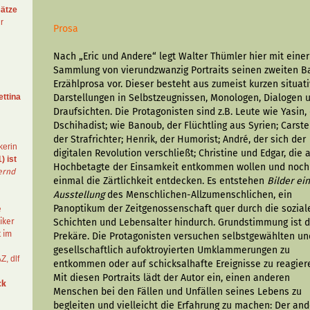
ätze
r
Prosa
Nach „Eric und Andere“ legt Walter Thümler hier mit einer
Sammlung von vierundzwanzig Por­traits seinen zweiten 
Erzählprosa vor. Dieser besteht aus zumeist kurzen situat
ettina
Darstellun­gen in Selbstzeugnissen, Monologen, Dialogen 
Draufsichten. Die Protagonisten sind z.B. Leute wie Yasin,
Dschihadist; wie Banoub, der Flüchtling aus Syrien; Carste
der Strafrichter; Hen­rik, der Humorist; André, der sich der
kerin
digitalen Revolution verschließt; Christine und Edgar, die a
) ist
Hochbetagte der Einsamkeit entkommen wollen und noch
ernd
einmal die Zärtlichkeit entdecken. Es entstehen
Bilder ei
Ausstellung
des Menschlichen-Allzumenschlichen, ein
Panoptikum der Zeit­genossenschaft quer durch die sozial
e
iker
Schichten und Lebensalter hindurch. Grundstimmung ist 
t im
Prekäre. Die Protagonisten versuchen selbstgewählten un
gesellschaftlich aufoktroyierten Um­klammerungen zu
AZ
,
dlf
entkommen oder auf schicksalhafte Ereignisse zu reagier
Mit diesen Portraits lädt der Autor ein, einen anderen
ck
Menschen bei den Fällen und Unfällen seines Lebens zu
begleiten und vielleicht die Erfahrung zu machen: Der and