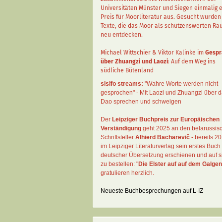
Universitäten Münster und Siegen einmalig 
Preis für Moorliteratur aus. Gesucht wurden
Texte, die das Moor als schützenswerten R
neu entdecken.
Michael Wittschier & Viktor Kalinke im
Gespr
über Zhuangzi und Laozi
: Auf dem Weg ins
südliche Bütenland
sisifo streams:
"Wahre Worte werden nicht
gesprochen" - Mit Laozi und Zhuangzi über 
Dao sprechen und schweigen
Der
Leipziger Buchpreis zur Europäischen
Verständigung
geht 2025 an den belarussis
Schriftsteller
Alhierd Bacharevič
- bereits 20
im Leipziger Literaturverlag sein erstes Buch 
deutscher Übersetzung erschienen und auf si
zu bestellen: "
Die Elster auf auf dem Galgen
gratulieren herzlich.
Neueste Buchbesprechungen auf L-IZ