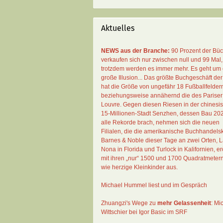
Aktuelles
NEWS aus der Branche:
90 Prozent der Bü
verkaufen sich nur zwischen null und 99 Mal
,
trotzdem werden es immer mehr. Es geht um 
große Illusion... Das größte Buchgeschäft der
hat die Größe von ungefähr 18 Fußballfelder
beziehungsweise annähernd die des Pariser
Louvre. Gegen diesen Riesen in der chinesi
15-Millionen-Stadt Senzhen, dessen Bau 20
alle Rekorde brach, nehmen sich die neuen
Filialen, die die amerikanische Buchhandelsk
Barnes & Noble dieser Tage an zwei Orten, 
Nona in Florida und Turlock in Kalifornien, erö
mit ihren „nur“ 1500 und 1700 Quadratmeter
wie herzige Kleinkinder aus.
Michael Hummel liest und im Gespräch
Zhuangzi's Wege zu
mehr Gelassenheit
:
Mi
Wittschier bei Igor Basic im SRF