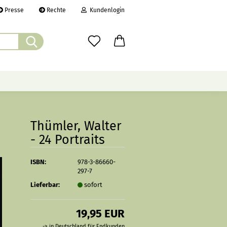
Presse
Rechte
Kundenlogin
Suche...
il
wort
ÜBER UNS
CHRONIK
LINKS
Thümler, Walter
- 24 Portraits
erstellen
ISBN:
978-3-86660-
rt vergessen?
297-7
Lieferbar:
sofort
19,95 EUR
-> in Deutschland für Endkunden