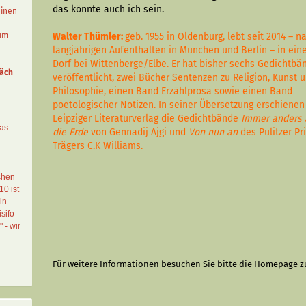
das könnte auch ich sein.
einen
aum
Walter Thümler:
geb. 1955 in Oldenburg, lebt seit 2014 – n
langjährigen Aufenthalten in München und Berlin – in ei
Dorf bei Wittenberge/Elbe. Er hat bisher sechs Gedichtbä
äch
veröffentlicht, zwei Bücher Sentenzen zu Religion, Kunst 
Philosophie, einen Band Erzählprosa sowie einen Band
poetologischer Notizen. In seiner Übersetzung erschienen
Leipziger Literaturverlag die Gedichtbände
Immer anders 
das
die Erde
von Gennadij Ajgi und
Von nun an
des Pulitzer Pr
Trägers C.K Williams.
chen
10 ist
in
sifo
" - wir
Für weitere Informationen besuchen Sie bitte die
Homepage
z