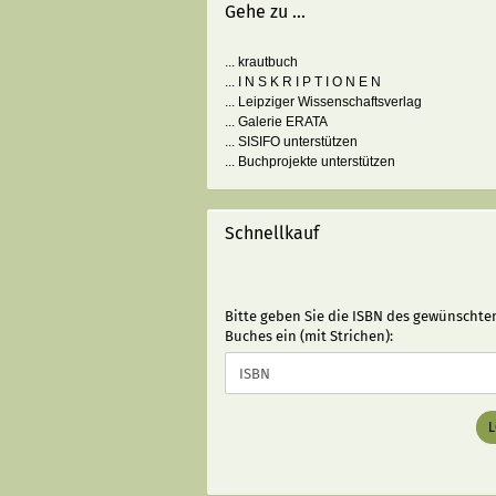
Gehe zu ...
... krautbuch
... I N S K R I P T I O N E N
... Leipziger Wissenschaftsverlag
... Galerie ERATA
... SISIFO unterstützen
... Buchprojekte unterstützen
Schnellkauf
BITTE
Bitte geben Sie die ISBN des gewünschte
GEBEN
Buches ein (mit Strichen):
SIE
DIE
ISBN
DES
GEWÜNSCHTEN
BUCHES
EIN
(MIT