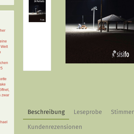
cher
eine
 Welt
n
schen
25
ette
Lake
ffnet,
n zwar
Beschreibung
Leseprobe
Stimme
chael
Kundenrezensionen