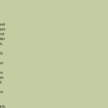
Band
iven
und
 der
n,
ls
ner
en
das
d
en.
ere,