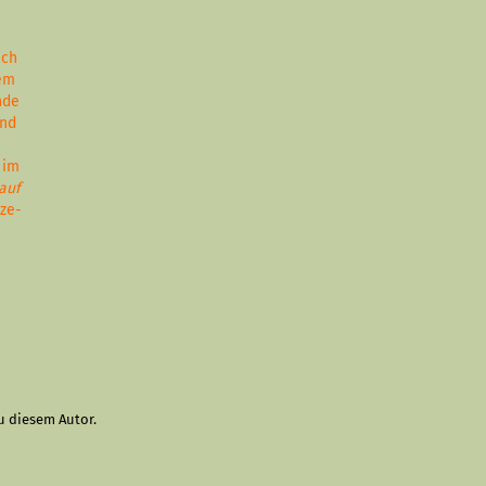
ach
nem
nde
und
 im
auf
ize-
u diesem Autor.