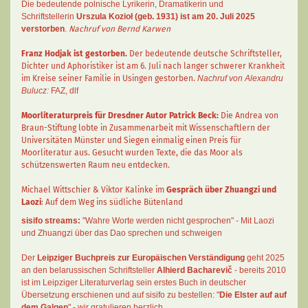
Die bedeutende polnische Lyrikerin, Dramatikerin und
Schriftstellerin
Urszula Kozioł
(geb. 1931) ist am 20. Juli 2025
verstorben
.
Nachruf von Bernd Karwen
Franz Hodjak
ist gestorben.
Der bedeutende deutsche Schriftsteller,
Dichter und Aphoristiker ist am 6. Juli nach langer schwerer Krankheit
im Kreise seiner Familie in Usingen gestorben.
Nachruf von Alexandru
Bulucz:
FAZ
,
dlf
Moorliteraturpreis für Dresdner Autor
Patrick Beck
:
Die Andrea von
Braun-Stiftung lobte in Zusammenarbeit mit Wissenschaftlern der
Universitäten Münster und Siegen einmalig einen Preis für
Moorliteratur aus. Gesucht wurden Texte, die das Moor als
schützenswerten Raum neu entdecken.
Michael Wittschier & Viktor Kalinke im
Gespräch über Zhuangzi und
Laozi
: Auf dem Weg ins südliche Bütenland
sisifo streams:
"Wahre Worte werden nicht gesprochen" - Mit Laozi
und Zhuangzi über das Dao sprechen und schweigen
Der
Leipziger Buchpreis zur Europäischen Verständigung
geht 2025
an den belarussischen Schriftsteller
Alhierd Bacharevič
- bereits 2010
ist im Leipziger Literaturverlag sein erstes Buch in deutscher
Übersetzung erschienen und auf sisifo zu bestellen: "
Die Elster auf auf
dem Galgen
" - wir gratulieren herzlich.