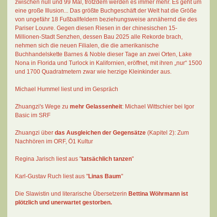
zwischen null und 99 Mal
, trotzdem werden es immer mehr. Es geht um
eine große Illusion... Das größte Buchgeschäft der Welt hat die Größe
von ungefähr 18 Fußballfeldern beziehungsweise annähernd die des
Pariser Louvre. Gegen diesen Riesen in der chinesischen 15-
Millionen-Stadt Senzhen, dessen Bau 2025 alle Rekorde brach,
nehmen sich die neuen Filialen, die die amerikanische
Buchhandelskette Barnes & Noble dieser Tage an zwei Orten, Lake
Nona in Florida und Turlock in Kalifornien, eröffnet, mit ihren „nur“ 1500
und 1700 Quadratmetern zwar wie herzige Kleinkinder aus.
Michael Hummel liest und im Gespräch
Zhuangzi's Wege zu
mehr Gelassenheit
:
Michael Wittschier bei Igor
Basic im SRF
Zhuangzi
über
das Ausgleichen der Gegensätze
(Kapitel 2):
Zum
Nachhören im ORF
, Ö1 Kultur
Regina Jarisch liest aus "
tatsächlich tanzen
"
Karl-Gustav Ruch
liest aus "
Linas Baum
"
Die Slawistin und literarische Übersetzerin
Bettina Wöhrmann
ist
plötzlich und unerwartet gestorben.