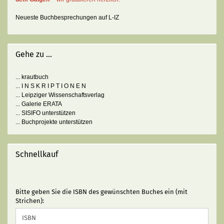
Neueste Buchbesprechungen auf L-IZ
Gehe zu ...
... krautbuch
... I N S K R I P T I O N E N
... Leipziger Wissenschaftsverlag
... Galerie ERATA
... SISIFO unterstützen
... Buchprojekte unterstützen
Schnellkauf
BITTE
Bitte geben Sie die ISBN des gewünschten Buches ein (mit
GEBEN
Strichen):
SIE
DIE