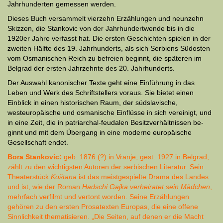
Jahrhunderten gemessen werden.
Dieses Buch versammelt vierzehn Erzählungen und neunzehn
Skizzen, die Stan­­­kovic von der Jahrhundertwende bis in die
1920er Jahre verfasst hat. Die ersten Geschichten spielen in der
zweiten Hälfte des 19. Jahrhunderts, als sich Serbiens Südosten
vom Osmanischen Reich zu befreien beginnt, die späteren im
Belgrad der ersten Jahrzehnte des 20. Jahrhunderts.
Der Auswahl kanonischer Texte geht eine Einführung in das
Leben und Werk des Schriftstellers voraus. Sie bietet einen
Einblick in einen historischen Raum, der südslavische,
westeuropäische und osmanische Einflüsse in sich ver­einigt, und
in eine Zeit, die in patriarchal-feudalen Besitzverhältnissen be­
ginnt und mit dem Übergang in eine moderne europäische
Gesellschaft endet.
Bora Stankovic:
geb. 1876 (?) in Vranje, gest. 1927 in Belgrad,
zählt zu den wich­tigsten Autoren der serbischen Literatur. Sein
Theaterstück
Koštana
ist das meist­gespielte Drama des Landes
und ist, wie der Roman
Hadschi Gajka verheiratet sein Mädchen
,
mehrfach verfilmt und vertont worden. Seine Erzählungen
gehören zu den ersten Prosatexten Europas, die eine offene
Sinnlichkeit thematisieren. „Die Seiten, auf denen er die Macht