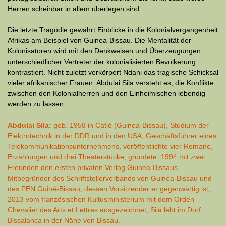
Herren scheinbar in allem überlegen sind...
Die letzte Tragödie gewährt Einblicke in die Kolonialvergangenheit
Afrikas am Beispiel von Guinea-Bissau. Die Mentalität der
Kolonisatoren wird mit den Denk­weisen und Überzeugungen
unterschiedlicher Vertreter der kolonialisierten Bevölkerung
kontrastiert. Nicht zuletzt verkörpert Ndani das tragische Schicksal
vieler afrikanischer Frauen. Abdulai Sila versteht es, die Konflikte
zwischen den Kolonialherren und den Ein­heimischen lebendig
werden zu lassen.
Abdulai Sila:
geb. 1958 in Catió (Guinea-Bissau), Studium der
Elektrotechnik in der DDR und in den USA, Geschäftsführer eines
Telekommunikations­unter­neh­mens, veröffentlichte vier Romane,
Erzählungen und drei Theaterstücke, gründete 1994 mit zwei
Freunden den ersten privaten Verlag Guinea-Bissaus,
Mitbegründer des Schriftstellerverbands von Guinea-Bissau und
des PEN Guiné-Bissau, dessen Vor­sitzender er gegenwärtig ist,
2013 vom französischen Kultus­ministerium mit dem Orden
Chevalier des Arts et Lettres ausgezeichnet; Sila lebt im Dorf
Bissalanca in der Nähe von Bissau.