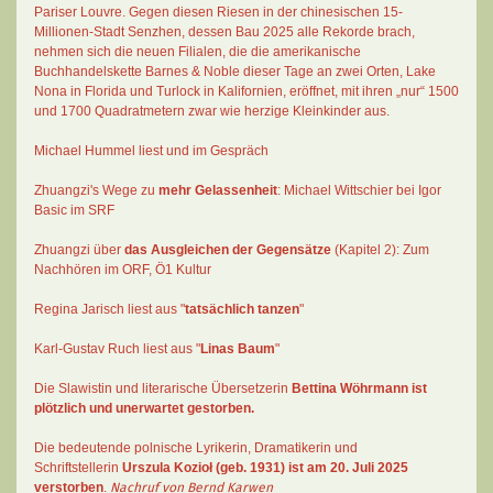
Pariser Louvre. Gegen diesen Riesen in der chinesischen 15-
Millionen-Stadt Senzhen, dessen Bau 2025 alle Rekorde brach,
nehmen sich die neuen Filialen, die die amerikanische
Buchhandelskette Barnes & Noble dieser Tage an zwei Orten, Lake
Nona in Florida und Turlock in Kalifornien, eröffnet, mit ihren „nur“ 1500
und 1700 Quadratmetern zwar wie herzige Kleinkinder aus.
Michael Hummel liest und im Gespräch
Zhuangzi's Wege zu
mehr Gelassenheit
:
Michael Wittschier bei Igor
Basic im SRF
Zhuangzi
über
das Ausgleichen der Gegensätze
(Kapitel 2):
Zum
Nachhören im ORF
, Ö1 Kultur
Regina Jarisch liest aus "
tatsächlich tanzen
"
Karl-Gustav Ruch
liest aus "
Linas Baum
"
Die Slawistin und literarische Übersetzerin
Bettina Wöhrmann
ist
plötzlich und unerwartet gestorben.
Die bedeutende polnische Lyrikerin, Dramatikerin und
Schriftstellerin
Urszula Kozioł
(geb. 1931) ist am 20. Juli 2025
verstorben
.
Nachruf von Bernd Karwen