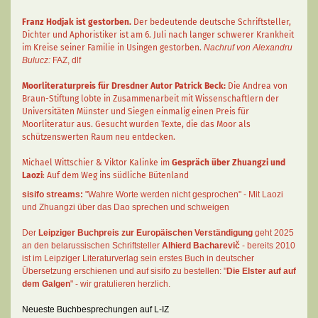
Franz Hodjak
ist gestorben.
Der bedeutende deutsche Schriftsteller,
Dichter und Aphoristiker ist am 6. Juli nach langer schwerer Krankheit
im Kreise seiner Familie in Usingen gestorben.
Nachruf von Alexandru
Bulucz:
FAZ
,
dlf
Moorliteraturpreis für Dresdner Autor
Patrick Beck
:
Die Andrea von
Braun-Stiftung lobte in Zusammenarbeit mit Wissenschaftlern der
Universitäten Münster und Siegen einmalig einen Preis für
Moorliteratur aus. Gesucht wurden Texte, die das Moor als
schützenswerten Raum neu entdecken.
Michael Wittschier & Viktor Kalinke im
Gespräch über Zhuangzi und
Laozi
: Auf dem Weg ins südliche Bütenland
sisifo streams:
"Wahre Worte werden nicht gesprochen" - Mit Laozi
und Zhuangzi über das Dao sprechen und schweigen
Der
Leipziger Buchpreis zur Europäischen Verständigung
geht 2025
an den belarussischen Schriftsteller
Alhierd Bacharevič
- bereits 2010
ist im Leipziger Literaturverlag sein erstes Buch in deutscher
Übersetzung erschienen und auf sisifo zu bestellen: "
Die Elster auf auf
dem Galgen
" - wir gratulieren herzlich.
Neueste Buchbesprechungen auf L-IZ