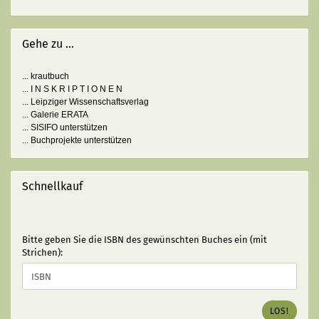
Gehe zu ...
... krautbuch
... I N S K R I P T I O N E N
... Leipziger Wissenschaftsverlag
... Galerie ERATA
... SISIFO unterstützen
... Buchprojekte unterstützen
Schnellkauf
BITTE
Bitte geben Sie die ISBN des gewünschten Buches ein (mit
GEBEN
Strichen):
SIE
DIE
ISBN
DES
LOS!
GEWÜNSCHTEN