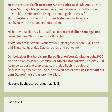
Moorliteraturpreis für Dresdner Autor
Patrick Beck
:
Die Andrea von
Braun-Stiftung lobte in Zusammenarbeit mit Wissenschaftlern der
Universitäten Münster und Siegen einmalig einen Preis für
Moorliteratur aus. Gesucht wurden Texte, die das Moor als
schützenswerten Raum neu entdecken.
Michael Wittschier & Viktor Kalinke im
Gespräch über Zhuangzi und
Laozi
: Auf dem Weg ins südliche Bütenland
sisifo streams:
"Wahre Worte werden nicht gesprochen" - Mit Laozi
und Zhuangzi über das Dao sprechen und schweigen
Der
Leipziger Buchpreis zur Europäischen Verständigung
geht 2025
an den belarussischen Schriftsteller
Alhierd Bacharevič
- bereits 2010
ist im Leipziger Literaturverlag sein erstes Buch in deutscher
Übersetzung erschienen und auf sisifo zu bestellen: "
Die Elster auf auf
dem Galgen
" - wir gratulieren herzlich.
Neueste Buchbesprechungen auf L-IZ
Gehe zu ...