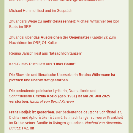
und 1700 Quadratmetern zwar wie herzige Kleinkinder aus.
Michael Hummel liest und im Gespräch
Zhuangzi's Wege zu
mehr Gelassenheit
:
Michael Wittschier bei Igor
Basic im SRF
Zhuangzi
über
das Ausgleichen der Gegensätze
(Kapitel 2):
Zum
Nachhören im ORF
, Ö1 Kultur
Regina Jarisch liest aus "
tatsächlich tanzen
"
Karl-Gustav Ruch
liest aus "
Linas Baum
"
Die Slawistin und literarische Übersetzerin
Bettina Wöhrmann
ist
plötzlich und unerwartet gestorben.
Die bedeutende polnische Lyrikerin, Dramatikerin und
Schriftstellerin
Urszula Kozioł
(geb. 1931) ist am 20. Juli 2025
verstorben
.
Nachruf von Bernd Karwen
Franz Hodjak
ist gestorben.
Der bedeutende deutsche Schriftsteller,
Dichter und Aphoristiker ist am 6. Juli nach langer schwerer Krankheit
im Kreise seiner Familie in Usingen gestorben.
Nachruf von Alexandru
Bulucz:
FAZ
,
dlf