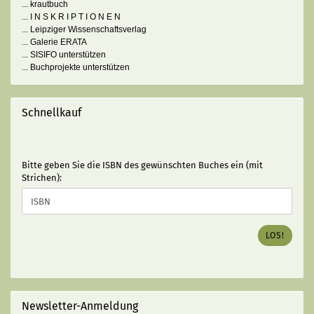
... krautbuch
... I N S K R I P T I O N E N
... Leipziger Wissenschaftsverlag
... Galerie ERATA
... SISIFO unterstützen
... Buchprojekte unterstützen
Schnellkauf
BITTE
Bitte geben Sie die ISBN des gewünschten Buches ein (mit
GEBEN
Strichen):
SIE
DIE
ISBN
DES
LOS!
GEWÜNSCHTEN
BUCHES
EIN
(MIT
STRICHEN):
Newsletter-Anmeldung