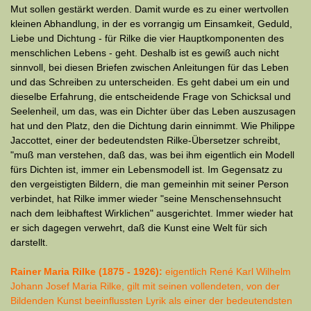
Mut sollen gestärkt werden. Damit wurde es zu einer wertvollen
kleinen Abhandlung, in der es vorrangig um Einsamkeit, Geduld,
Liebe und Dichtung - für Rilke die vier Hauptkomponenten des
menschlichen Lebens - geht. Deshalb ist es gewiß auch nicht
sinnvoll, bei diesen Briefen zwischen Anleitungen für das Leben
und das Schreiben zu unterscheiden. Es geht dabei um ein und
dieselbe Erfahrung, die entscheidende Frage von Schicksal und
Seelenheil, um das, was ein Dichter über das Leben auszusagen
hat und den Platz, den die Dichtung darin einnimmt. Wie Philippe
Jaccottet, einer der bedeutendsten Rilke-Übersetzer schreibt,
"muß man verstehen, daß das, was bei ihm eigentlich ein Modell
fürs Dichten ist, immer ein Lebensmodell ist. Im Gegensatz zu
den vergeistigten Bildern, die man gemeinhin mit seiner Person
verbindet, hat Rilke immer wieder "seine Menschensehnsucht
nach dem leibhaftest Wirklichen" ausgerichtet. Immer wieder hat
er sich dagegen verwehrt, daß die Kunst eine Welt für sich
darstellt.
Rainer Maria Rilke (1875 - 1926):
eigentlich René Karl Wilhelm
Johann Josef Maria Rilke, gilt mit seinen vollendeten, von der
Bildenden Kunst beeinflussten Lyrik als einer der bedeutendsten