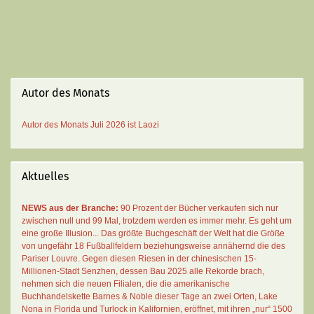
Autor des Monats
Autor des Monats
Juli 2026 ist
Laozi
Aktuelles
NEWS aus der Branche:
90 Prozent der Bücher verkaufen sich nur
zwischen null und 99 Mal
, trotzdem werden es immer mehr. Es geht um
eine große Illusion... Das größte Buchgeschäft der Welt hat die Größe
von ungefähr 18 Fußballfeldern beziehungsweise annähernd die des
Pariser Louvre. Gegen diesen Riesen in der chinesischen 15-
Millionen-Stadt Senzhen, dessen Bau 2025 alle Rekorde brach,
nehmen sich die neuen Filialen, die die amerikanische
Buchhandelskette Barnes & Noble dieser Tage an zwei Orten, Lake
Nona in Florida und Turlock in Kalifornien, eröffnet, mit ihren „nur“ 1500