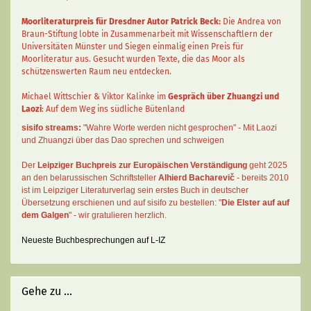
Moorliteraturpreis für Dresdner Autor
Patrick Beck
:
Die Andrea von
Braun-Stiftung lobte in Zusammenarbeit mit Wissenschaftlern der
Universitäten Münster und Siegen einmalig einen Preis für
Moorliteratur aus. Gesucht wurden Texte, die das Moor als
schützenswerten Raum neu entdecken.
Michael Wittschier & Viktor Kalinke im
Gespräch über Zhuangzi und
Laozi
: Auf dem Weg ins südliche Bütenland
sisifo streams:
"Wahre Worte werden nicht gesprochen" - Mit Laozi
und Zhuangzi über das Dao sprechen und schweigen
Der
Leipziger Buchpreis zur Europäischen Verständigung
geht 2025
an den belarussischen Schriftsteller
Alhierd Bacharevič
- bereits 2010
ist im Leipziger Literaturverlag sein erstes Buch in deutscher
Übersetzung erschienen und auf sisifo zu bestellen: "
Die Elster auf auf
dem Galgen
" - wir gratulieren herzlich.
Neueste Buchbesprechungen auf L-IZ
Gehe zu ...