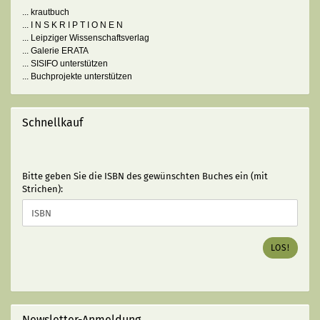
... krautbuch
... I N S K R I P T I O N E N
... Leipziger Wissenschaftsverlag
... Galerie ERATA
... SISIFO unterstützen
... Buchprojekte unterstützen
Schnellkauf
BITTE
Bitte geben Sie die ISBN des gewünschten Buches ein (mit
GEBEN
Strichen):
SIE
DIE
ISBN
DES
LOS!
GEWÜNSCHTEN
BUCHES
EIN
(MIT
STRICHEN):
Newsletter-Anmeldung