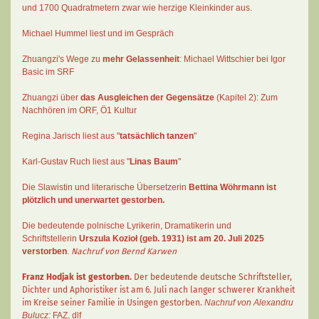
und 1700 Quadratmetern zwar wie herzige Kleinkinder aus.
Michael Hummel liest und im Gespräch
Zhuangzi's Wege zu
mehr Gelassenheit
:
Michael Wittschier bei Igor
Basic im SRF
Zhuangzi
über
das Ausgleichen der Gegensätze
(Kapitel 2):
Zum
Nachhören im ORF
, Ö1 Kultur
Regina Jarisch liest aus "
tatsächlich tanzen
"
Karl-Gustav Ruch
liest aus "
Linas Baum
"
Die Slawistin und literarische Übersetzerin
Bettina Wöhrmann
ist
plötzlich und unerwartet gestorben.
Die bedeutende polnische Lyrikerin, Dramatikerin und
Schriftstellerin
Urszula Kozioł
(geb. 1931) ist am 20. Juli 2025
verstorben
.
Nachruf von Bernd Karwen
Franz Hodjak
ist gestorben.
Der bedeutende deutsche Schriftsteller,
Dichter und Aphoristiker ist am 6. Juli nach langer schwerer Krankheit
im Kreise seiner Familie in Usingen gestorben.
Nachruf von Alexandru
Bulucz:
FAZ
,
dlf