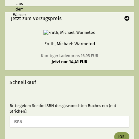
Jetzt zum Vorzugspreis
Fruth, Michael: Wärmetod
Künftiger Ladenpreis 16,95 EUR
Jetzt nur 14,41 EUR
Schnellkauf
BITTE
Bitte geben Sie die ISBN des gewünschten Buches ein (mit
GEBEN
Strichen):
SIE
DIE
ISBN
DES
LOS!
GEWÜNSCHTEN