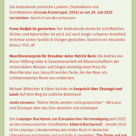
Die bedeutende polnische Lyrikerin, Dramatikerin und
Schriftstellerin
Urszula Kozioł
(geb. 1931) ist am 20. Juli 2025
verstorben
.
Nachruf von Bernd Karwen
Franz Hodjak
ist gestorben.
Der bedeutende deutsche Schriftsteller,
Dichter und Aphoristiker ist am 6. Juli nach langer schwerer Krankheit
im Kreise seiner Familie in Usingen gestorben.
Nachruf von Alexandru
Bulucz:
FAZ
,
dlf
Moorliteraturpreis für Dresdner Autor
Patrick Beck
:
Die Andrea von
Braun-Stiftung lobte in Zusammenarbeit mit Wissenschaftlern der
Universitäten Münster und Siegen einmalig einen Preis für
Moorliteratur aus. Gesucht wurden Texte, die das Moor als
schützenswerten Raum neu entdecken.
Michael Wittschier & Viktor Kalinke im
Gespräch über Zhuangzi und
Laozi
: Auf dem Weg ins südliche Bütenland
sisifo streams:
"Wahre Worte werden nicht gesprochen" - Mit Laozi
und Zhuangzi über das Dao sprechen und schweigen
Der
Leipziger Buchpreis zur Europäischen Verständigung
geht 2025
an den belarussischen Schriftsteller
Alhierd Bacharevič
- bereits 2010
ist im Leipziger Literaturverlag sein erstes Buch in deutscher
Übersetzung erschienen und auf sisifo zu bestellen: "
Die Elster auf auf