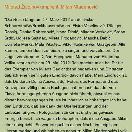
Milorad Živojnov empfiehlt Milan Mladenović:
"Die Reise fängt am 17. März 2012 an der Ecke
Schnorrstraße/Brockhausstraße an. Elvira Veselinović, Rüdiger
Rossig, Danko Rabrenović, Ivana Dimić, Mladen Vesković, Srđan
Srdić, Uglješa Šajtinac, Mileta Prodanović, Mascha Dabić,
Cornelia Marks, Mala Vikaite... Viktor Kalinke war Gastgeber. Alle
kamen, um ein Buch zu feiern, zu singen und vorzulesen. Der
längst verstorbene Dušan Ercegovac, Manager von Ekatarina
Velika schrieb mir am 29. Mai 2012: 'Ich möchte mich bei Dir für
das Exemplar von Milans Gedichtband bedanken und Dir sagen,
daß ich einen sehr guten Eindruck davon habe. Mein Eindruck ist,
daß Du durch Deine Auswahl der Fotos, das Format und das
Konzept ein völlig neues Buch geschaffen hast, das der von
Flavio herausgegebenen Ausgabe nicht ähnelt, obwohl es aus
dieser hervorgegangen ist, sie ist inhaltlich reichhaltiger: Ich habe
den Eindruck, daß sie dank der Übersetzungen und der
Einbeziehung von Fotografien stärker ist und eine gewisse
Energie besitzt. Ich wage zu behaupten, daß diese Ausgabe Milan
eher entspricht.' So war es auch in dieser Nacht im Leipziger
Literaturverlag und wir haben es gespürt: Milan Mladenovićs Lyrik