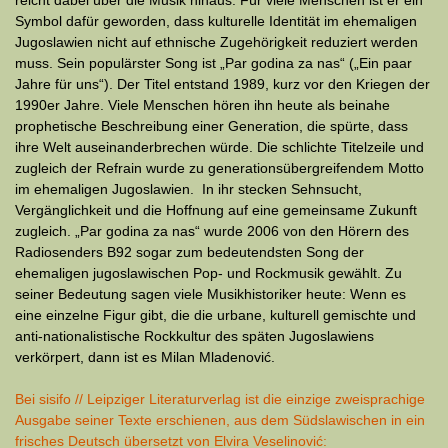
reicht dabei über die Musik hinaus: Für viele Menschen ist er ein
Symbol dafür geworden, dass kulturelle Identität im ehemaligen
Jugoslawien nicht auf ethnische Zugehörigkeit reduziert werden
muss. Sein populärster Song ist „Par godina za nas“ („Ein paar
Jahre für uns“). Der Titel entstand 1989, kurz vor den Kriegen der
1990er Jahre. Viele Menschen hören ihn heute als beinahe
prophetische Beschreibung einer Generation, die spürte, dass
ihre Welt auseinanderbrechen würde. Die schlichte Titelzeile und
zugleich der Refrain wurde zu generationsübergreifendem Motto
im ehemaligen Jugoslawien. In ihr stecken Sehnsucht,
Vergänglichkeit und die Hoffnung auf eine gemeinsame Zukunft
zugleich. „Par godina za nas“ wurde 2006 von den Hörern des
Radiosenders B92 sogar zum bedeutendsten Song der
ehemaligen jugoslawischen Pop- und Rockmusik gewählt. Zu
seiner Bedeutung sagen viele Musikhistoriker heute: Wenn es
eine einzelne Figur gibt, die die urbane, kulturell gemischte und
anti-nationalistische Rockkultur des späten Jugoslawiens
verkörpert, dann ist es Milan Mladenović.
Bei sisifo // Leipziger Literaturverlag ist die einzige zweisprachige
Ausgabe seiner Texte erschienen, aus dem Südslawischen in ein
frisches Deutsch übersetzt von Elvira Veselinović: