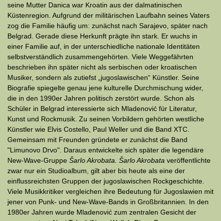
seine Mutter Danica war Kroatin aus der dalmatinischen
Küstenregion. Aufgrund der militärischen Laufbahn seines Vaters
zog die Familie häufig um: zunächst nach Sarajevo, später nach
Belgrad. Gerade diese Herkunft prägte ihn stark. Er wuchs in
einer Familie auf, in der unterschiedliche nationale Identitäten
selbstverständlich zusammengehörten. Viele Weggefährten
beschrieben ihn später nicht als serbischen oder kroatischen
Musiker, sondern als zutiefst „jugoslawischen“ Künstler. Seine
Biografie spiegelte genau jene kulturelle Durchmischung wider,
die in den 1990er Jahren politisch zerstört wurde. Schon als
Schüler in Belgrad interessierte sich Mladenović für Literatur,
Kunst und Rockmusik. Zu seinen Vorbildern gehörten westliche
Künstler wie Elvis Costello, Paul Weller und die Band XTC.
Gemeinsam mit Freunden gründete er zunächst die Band
"Limunovo Drvo". Daraus entwickelte sich später die legendäre
New-Wave-Gruppe
Šarlo Akrobata. Šarlo Akrobata
veröffentlichte
zwar nur ein Studioalbum, gilt aber bis heute als eine der
einflussreichsten Gruppen der jugoslawischen Rockgeschichte.
Viele Musikkritiker vergleichen ihre Bedeutung für Jugoslawien mit
jener von Punk- und New-Wave-Bands in Großbritannien. In den
1980er Jahren wurde Mladenović zum zentralen Gesicht der