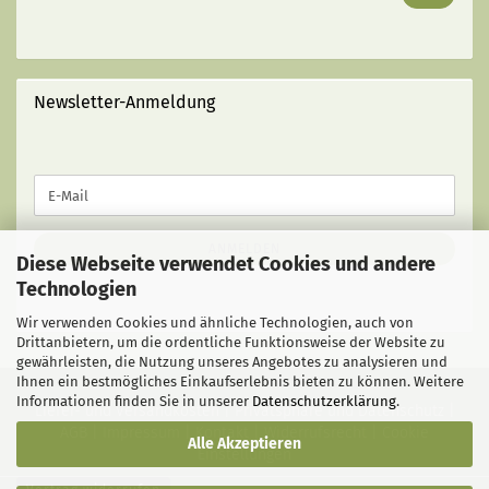
BUCHES
EIN
(MIT
STRICHEN):
Newsletter-Anmeldung
WEITER
E-
ZUR
Mail
NEWSLETTER-
ANMELDUNG
ANMELDEN
Diese Webseite verwendet Cookies und andere
Technologien
Wir verwenden Cookies und ähnliche Technologien, auch von
Drittanbietern, um die ordentliche Funktionsweise der Website zu
gewährleisten, die Nutzung unseres Angebotes zu analysieren und
Ihnen ein bestmögliches Einkaufserlebnis bieten zu können. Weitere
Informationen finden Sie in unserer
Datenschutzerklärung
.
Liefer- und Versandkosten
|
Privatsphäre und Datenschutz
|
AGB
|
Impressum
|
Kontakt
|
Widerrufsrecht
|
Cookie
Alle Akzeptieren
Einstellungen