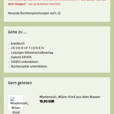
dem Galgen
" - wir gratulieren herzlich.
Neueste Buchbesprechungen auf L-IZ
Gehe zu ...
... krautbuch
... I N S K R I P T I O N E N
... Leipziger Wissenschaftsverlag
... Galerie ERATA
... SISIFO unterstützen
... Buchprojekte unterstützen
Gern gelesen
Mladenovic, Milan: Kind aus dem Wasser
19,95 EUR