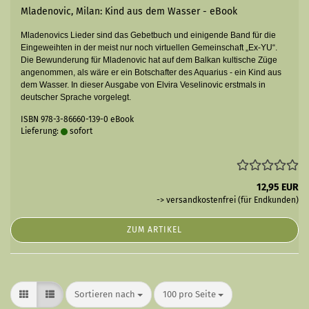
Mladenovic, Milan: Kind aus dem Wasser - eBook
Mladenovics Lieder sind das Gebetbuch und einigende Band für die
Eingeweihten in der meist nur noch virtuellen Gemeinschaft „Ex-YU“.
Die Bewunderung für Mladenovic hat auf dem Balkan kultische Züge
angenommen, als wäre er ein Botschafter des Aquarius - ein Kind aus
dem Wasser. In dieser Ausgabe von Elvira Veselinovic erstmals in
deutscher Sprache vorgelegt.
ISBN 978-3-86660-139-0 eBook
Lieferung:
sofort
12,95 EUR
-> versandkostenfrei (für Endkunden)
ZUM ARTIKEL
Sortieren nach
pro Seite
Sortieren nach
100 pro Seite