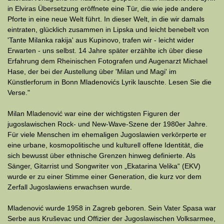
in Elviras Übersetzung eröffnete eine Tür, die wie jede andere
Pforte in eine neue Welt führt. In dieser Welt, in die wir damals
eintraten, glücklich zusammen in Lipska und leicht benebelt von
'Tante Milanka rakija' aus Kupinovo, trafen wir - leicht wider
Erwarten - uns selbst. 14 Jahre später erzählte ich über diese
Erfahrung dem Rheinischen Fotografen und Augenarzt Michael
Hase, der bei der Austellung über 'Milan und Magi' im
Künstlerforum in Bonn Mladenovićs Lyrik lauschte. Lesen Sie die
Verse."
Milan Mladenović war eine der wichtigsten Figuren der
jugoslawischen Rock- und New-Wave-Szene der 1980er Jahre.
Für viele Menschen im ehemaligen Jugoslawien verkörperte er
eine urbane, kosmopolitische und kulturell offene Identität, die
sich bewusst über ethnische Grenzen hinweg definierte. Als
Sänger, Gitarrist und Songwriter von „Ekatarina Velika“ (EKV)
wurde er zu einer Stimme einer Generation, die kurz vor dem
Zerfall Jugoslawiens erwachsen wurde.
Mladenović wurde 1958 in Zagreb geboren. Sein Vater Spasa war
Serbe aus Kruševac und Offizier der Jugoslawischen Volksarmee,