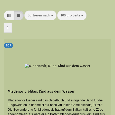
Sortieren nach
pro Seite
Sortieren nach
100 pro Seite
1
TOP
Mladenovic, Milan: Kind aus dem Wasser
Mladenovics Lieder sind das Gebetbuch und einigende Band für die
Eingeweihten in der meist nur noch virtuellen Gemeinschaft „Ex-YU“.
Die Bewunderung für Mladenovic hat auf dem Balkan kultische Züge
angenommen, als wäre er ein Botschafter des Aquarius - ein Kind aus