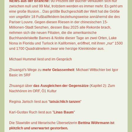
NEWS aus der Branche:
90 Prozent der Bücher verkaufen sich nur
zwischen null und 99 Mal
, trotzdem werden es immer mehr. Es geht um
eine große Illusion... Das größte Buchgeschäft der Welt hat die Größe
von ungefähr 18 Fußballfeldern beziehungsweise annähernd die des
Pariser Louvre. Gegen diesen Riesen in der chinesischen 15-
Millionen-Stadt Senzhen, dessen Bau 2025 alle Rekorde brach,
nehmen sich die neuen Filialen, die die amerikanische
Buchhandelskette Barnes & Noble dieser Tage an zwei Orten, Lake
Nona in Florida und Turlock in Kalifornien, eröffnet, mit ihren „nur“ 1500
und 1700 Quadratmetern zwar wie herzige Kleinkinder aus.
Michael Hummel liest und im Gespräch
Zhuangzi's Wege zu
mehr Gelassenheit
:
Michael Wittschier bei Igor
Basic im SRF
Zhuangzi
über
das Ausgleichen der Gegensätze
(Kapitel 2):
Zum
Nachhören im ORF
, Ö1 Kultur
Regina Jarisch liest aus "
tatsächlich tanzen
"
Karl-Gustav Ruch
liest aus "
Linas Baum
"
Die Slawistin und literarische Übersetzerin
Bettina Wöhrmann
ist
plötzlich und unerwartet gestorben.