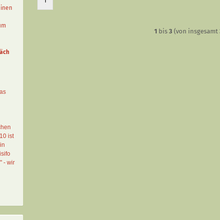
1
einen
aum
1
bis
3
(von insgesamt
äch
das
chen
10 ist
in
sifo
" - wir