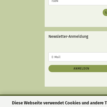
DIE
ISBN
DES
GEWÜNSCHTEN
BUCHES
EIN
(MIT
STRICHEN):
Newsletter-Anmeldung
WEITER
E-
ZUR
Mail
NEWSLETTER-
ANMELDUNG
ANMELDEN
Diese Webseite verwendet Cookies und andere 
Liefer- und Versandkosten
|