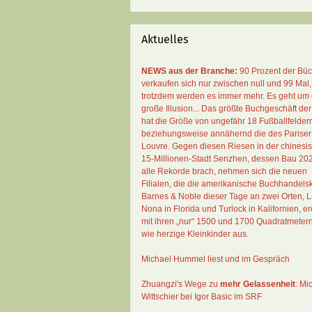
Aktuelles
NEWS aus der Branche:
90 Prozent der Bü
verkaufen sich nur zwischen null und 99 Mal
,
trotzdem werden es immer mehr. Es geht um 
große Illusion... Das größte Buchgeschäft der
hat die Größe von ungefähr 18 Fußballfelder
beziehungsweise annähernd die des Pariser
Louvre. Gegen diesen Riesen in der chinesi
15-Millionen-Stadt Senzhen, dessen Bau 20
alle Rekorde brach, nehmen sich die neuen
Filialen, die die amerikanische Buchhandelsk
Barnes & Noble dieser Tage an zwei Orten, 
Nona in Florida und Turlock in Kalifornien, erö
mit ihren „nur“ 1500 und 1700 Quadratmeter
wie herzige Kleinkinder aus.
Michael Hummel liest und im Gespräch
Zhuangzi's Wege zu
mehr Gelassenheit
:
Mi
Wittschier bei Igor Basic im SRF