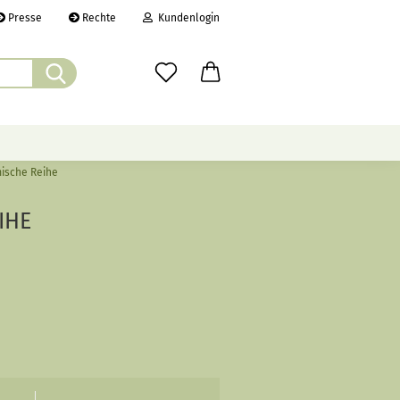
Presse
Rechte
Kundenlogin
Suche...
il
wort
ische Reihe
ÜBER UNS
CHRONIK
LINKS
IHE
erstellen
rt vergessen?