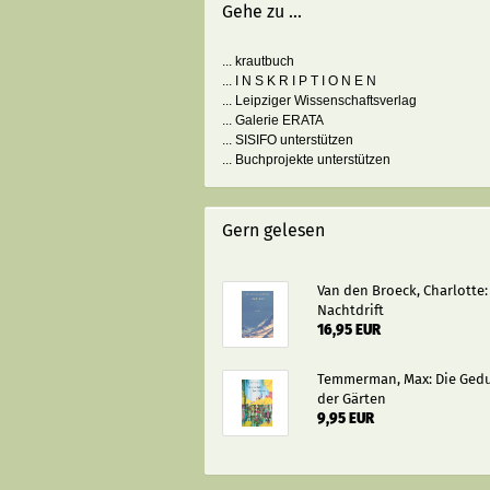
Gehe zu ...
... krautbuch
... I N S K R I P T I O N E N
... Leipziger Wissenschaftsverlag
... Galerie ERATA
... SISIFO unterstützen
... Buchprojekte unterstützen
Gern gelesen
Van den Broeck, Charlotte:
Nachtdrift
16,95 EUR
Temmerman, Max: Die Ged
der Gärten
9,95 EUR