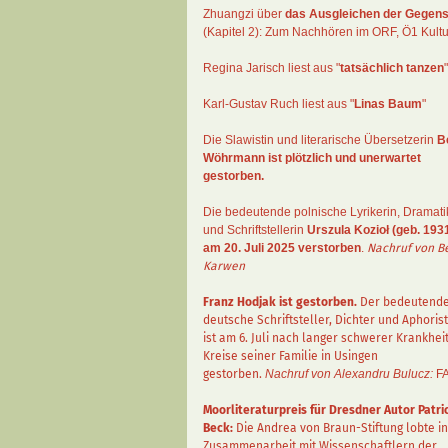
Zhuangzi
über
das Ausgleichen der Gegens
(Kapitel 2):
Zum Nachhören im ORF
, Ö1 Kultu
Regina Jarisch liest aus "
tatsächlich tanzen
"
Karl-Gustav Ruch
liest aus "
Linas Baum
"
Die Slawistin und literarische Übersetzerin
B
Wöhrmann
ist plötzlich und unerwartet
gestorben.
Die bedeutende polnische Lyrikerin, Dramati
und Schriftstellerin
Urszula Kozioł
(geb. 1931
am 20. Juli 2025 verstorben
.
Nachruf von B
Karwen
Franz Hodjak
ist gestorben.
Der bedeutend
deutsche Schriftsteller, Dichter und Aphorist
ist am 6. Juli nach langer schwerer Krankhei
Kreise seiner Familie in Usingen
gestorben.
Nachruf von Alexandru Bulucz:
F
Moorliteraturpreis für Dresdner Autor
Patri
Beck
:
Die Andrea von Braun-Stiftung lobte in
Zusammenarbeit mit Wissenschaftlern der