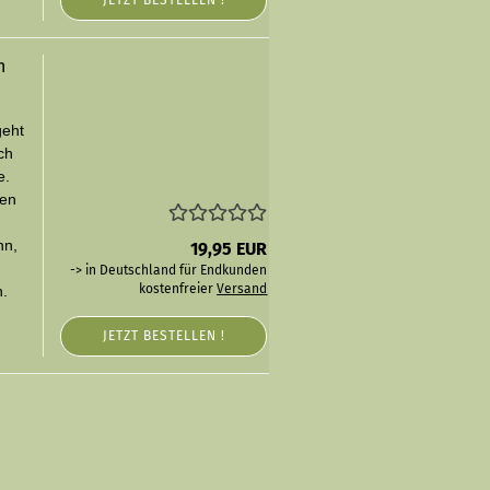
JETZT BESTELLEN !
n
geht
ch
e.
den
nn,
19,95 EUR
h
-> in Deutschland für Endkunden
kostenfreier
Versand
n.
JETZT BESTELLEN !