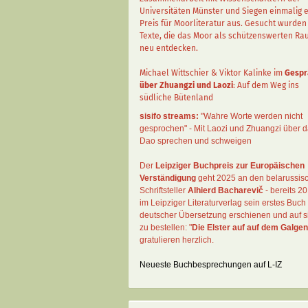
Universitäten Münster und Siegen einmalig 
Preis für Moorliteratur aus. Gesucht wurden
Texte, die das Moor als schützenswerten R
neu entdecken.
Michael Wittschier & Viktor Kalinke im
Gespr
über Zhuangzi und Laozi
: Auf dem Weg ins
südliche Bütenland
sisifo streams:
"Wahre Worte werden nicht
gesprochen" - Mit Laozi und Zhuangzi über 
Dao sprechen und schweigen
Der
Leipziger Buchpreis zur Europäischen
Verständigung
geht 2025 an den belarussis
Schriftsteller
Alhierd Bacharevič
- bereits 20
im Leipziger Literaturverlag sein erstes Buch 
deutscher Übersetzung erschienen und auf si
zu bestellen: "
Die Elster auf auf dem Galgen
gratulieren herzlich.
Neueste Buchbesprechungen auf L-IZ