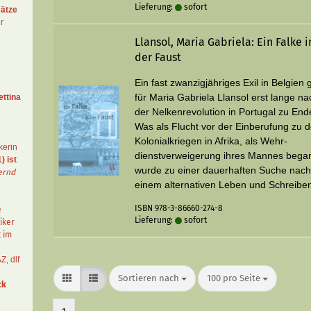
Lieferung:
sofort
ätze
r
Llansol, Maria Gabriela: Ein Falke i
der Faust
Ein fast zwanzigjähriges Exil in Belgien 
für Maria Gabriela Llansol erst lange na
ettina
der Nelkenrevolution in Portugal zu End
Was als Flucht vor der Ein­berufung zu 
Kolonialkriegen in Afrika, als Wehr­
kerin
dienstverweigerung ihres Mannes bega
) ist
wurde zu einer dauerhaften Suche nac
ernd
einem alternativen Leben und Schreibe
ISBN 978-3-86660-274-8
e
Lieferung:
sofort
iker
t im
AZ
,
dlf
Sortieren nach
pro Seite
Sortieren nach
100 pro Seite
ck