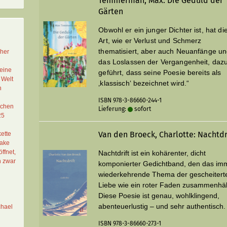
Temmerman, Max: Die Geduld der
Gärten
Obwohl er ein junger Dichter ist, hat di
Art, wie er Verlust und Schmerz
thematisiert, aber auch Neuanfänge u
cher
das Loslassen der Vergangenheit, daz
eine
geführt, dass seine Poesie bereits als
 Welt
‚klassisch‘ bezeichnet wird.“
n
ISBN 978-3-86660-244-1
schen
Lieferung:
sofort
25
Van den Broeck, Charlotte: Nachtdr
ette
Lake
ffnet,
Nachtdrift ist ein kohärenter, dicht
n zwar
komponierter Gedichtband, den das im
wiederkehrende Thema der gescheitert
Liebe wie ein roter Faden zusammenhält
Diese Poesie ist genau, wohlklingend,
abenteuerlustig – und sehr authentisch.
chael
ISBN 978-3-86660-273-1