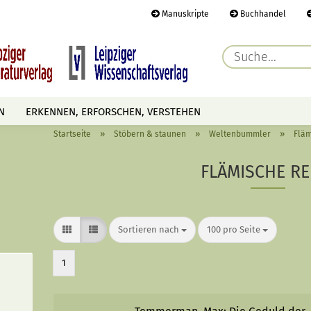
Manuskripte
Buchhandel
E-Ma
N
ERKENNEN, ERFORSCHEN, VERSTEHEN
Pass
»
»
»
Startseite
Stöbern & staunen
Weltenbummler
Fläm
AUTOREN
TERMINE
HÖREN & SEHEN
FLÄMISCHE RE
Konto 
Passwo
Sortieren nach
pro Seite
Sortieren nach
100 pro Seite
1