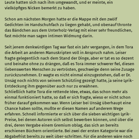
Leute hatten sich nach ihm umgewandt, und er meinte, ein
vielköpfiges Nicken bemerkt zu haben.
Schon am nächsten Morgen hatte er die Mappe mit den zwölf
Gedichten im Handschuhfach zu liegen gehabt, und obenauf thronte
das Bändchen aus dem Unterholz-Verlag mit einer sehr freundlichen,
fast möchte man sagen intimen Widmung darin.
Seit jenem denkwürdigen Tag war fast ein Jahr vergangen, in dem Tora
die Arbeit an anderen Manuskripten voll in Anspruch nahm. Leiser
fragte gelegentlich nach dem Stand der Dinge, aber er tat es so dezent
und beinahe ohne zu drängen, daß es Tora immer schwerer fiel, diesen
liebenswerten Menschen zu vertrösten, geschweige denn seine Zusage
zurückzunehmen. Er wagte es nicht einmal einzugestehen, daß er Dr.
Unsäg noch nichts von seinem Schützling gezeigt hatte, ja seine Lyrik-
Entdeckung ihm gegenüber auch nur zu erwähnen.
Schließlich hatte Tora die rettende Idee, etwas, das schon mehr als
einmal funktioniert hatte, so daß er sich fragte, wieso er nicht schon
früher darauf gekommen war. Wenn Leiser bei Unsäg überhaupt eine
Chance haben sollte, mußte er diesen Namen auf anderem Wege
erfahren. Schnell informierte er sich über die sieben wichtigen Lyrik-
Preise, bei denen Autoren sich selbst bewerben können, und über die
drei, deren Vergabe einem Gremium oblag, das sich an bereits
erschienen Büchern orientierte. Bei zwei der ersten Kategorie war die
Abgabefrist bereits zu weit über-schritten. Für die anderen wäre noch