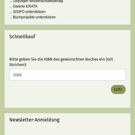
... Leipziger Wissenschaftsverlag
... Galerie ERATA
... SISIFO unterstützen
... Buchprojekte unterstützen
Schnellkauf
BITTE
Bitte geben Sie die ISBN des gewünschten Buches ein (mit
GEBEN
Strichen):
SIE
DIE
ISBN
DES
LOS!
GEWÜNSCHTEN
BUCHES
EIN
(MIT
STRICHEN):
Newsletter-Anmeldung