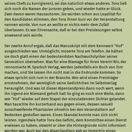
seines Chefs zu korrigieren), sei das natürlich etwas anderes. Tora ließ
sich noch die Namen der Juroren geben, und wieder hatte er Glück.
Zwei davon waren Hausautoren. Sie würden schon aus Loyalität für
den Kandidaten stimmen, den Tora ihnen kurz vor der Veranstaltung
nennen würde. Von nun an wollte er nichts mehr dem Zufall
überlassen. Es war Ehrensache, daß er bei den Preislesungen selbst
anwesend sein würde.
Der zweite Anruf ergab, daß das Manuskript mit dem Kennwort “Huf”
ausgeschieden war. Unmöglich!, moserte Tora am Telefon. Da hätten
sie doch glatt einen der bedeutendsten Nachwuchslyriker seiner
Generation übersehen. Was für eine Blamage für Ihren Verein! Wir, der
rennomierte M. Sparkuh Verlag, werden jedenfalls ein Buch von ihm
machen, und Sie lassen ihn nicht mal in die Endrunde kommen. So
etwas spricht sich rum in der Branche. Wer wird einen Preisträger
ernstnehmen, der womöglich seine Gedichtchen im Selbstverlag
herausgibt. Und was ist dieser Alpenlandpreis dann noch wert, wenn
ihn irgend ein Niemand geholt hat! So ging es noch eine Weile, dann
war “Huf” wieder auf dem Stapel der einzuladenden Dichter gelandet.
Man tauschte ihn kurzerhand aus gegen einen, dessen sexuell
ausschweifende Phantasien ohnehin bei den Veranstaltern auf
Bedenken gestoßen waren. Einen Skandal konnte man sich nicht
leisten. Irgendwie hatte Tora das Gefühl, dem Kommittee einen Dienst
erwiesen zu haben, obwohl er über die Hintergründe nicht informiert
worden war. Auch bei den Alpenländlern gab es immerhin einen