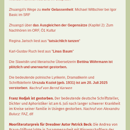
Zhuangzi's Wege zu
mehr Gelassenheit
:
Michael Wittschier bei Igor
Basic im SRF
Zhuangzi
über
das Ausgleichen der Gegensätze
(Kapitel 2):
Zum
Nachhören im ORF
, Ö1 Kultur
Regina Jarisch liest aus "
tatsächlich tanzen
"
Karl-Gustav Ruch
liest aus "
Linas Baum
"
Die Slawistin und literarische Übersetzerin
Bettina Wöhrmann
ist
plötzlich und unerwartet gestorben.
Die bedeutende polnische Lyrikerin, Dramatikerin und
Schriftstellerin
Urszula Kozioł
(geb. 1931) ist am 20. Juli 2025
verstorben
.
Nachruf von Bernd Karwen
Franz Hodjak
ist gestorben.
Der bedeutende deutsche Schriftsteller,
Dichter und Aphoristiker ist am 6. Juli nach langer schwerer Krankheit
im Kreise seiner Familie in Usingen gestorben.
Nachruf von Alexandru
Bulucz:
FAZ
,
dlf
Moorliteraturpreis für Dresdner Autor
Patrick Beck
:
Die Andrea von
Braun-Stiftung lobte in Zusammenarbeit mit Wissenschaftlern der