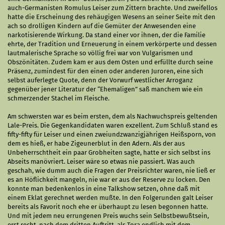
auch-Germanisten Romulus Leiser zum Zittern brachte. Und zweifellos
hatte die Erscheinung des rehäugigen Wesens an seiner Seite mit den
ach so drolligen Kindern auf die Gemüter der Anwesenden eine
narkotisierende Wirkung. Da stand einer vor ihnen, der die Familie
ehrte, der Tradition und Erneuerung in einem verkörperte und dessen
lautmalerische Sprache so völlig frei war von Vulgarismen und
Obszönitäten. Zudem kam er aus dem Osten und erfüllte durch seine
Präsenz, zumindest für den einen oder anderen Juroren, eine sich
selbst auferlegte Quote, denn der Vorwurf westlicher Arroganz
gegenüber jener Literatur der “Ehemaligen” saß manchem wie ein
schmerzender Stachel im Fleische.
Am schwersten war es beim ersten, dem als Nachwuchspreis geltenden
Lale-Preis. Die Gegenkandidaten waren exzellent. Zum Schluß stand es
fifty-fifty für Leiser und einen zweiundzwanzigjährigen Heißsporn, von
dem es hieß, er habe Zigeunerblut in den Adern. Als der aus
Unbeherrschtheit ein paar Grobheiten sagte, hatte er sich selbst ins
Abseits manövriert. Leiser wäre so etwas nie passiert. Was auch
geschah, wie dumm auch die Fragen der Preisrichter waren, nie ließ er
es an Höflichkeit mangeln, nie war er aus der Reserve zu locken. Den
konnte man bedenkenlos in eine Talkshow setzen, ohne daß mit
einem Eklat gerechnet werden mußte. In den Folgerunden galt Leiser
bereits als Favorit noch ehe er überhaupt zu lesen begonnen hatte.
Und mit jedem neu errungenen Preis wuchs sein Selbstbewußtsein,
erst recht, nach dem dritten Auftritt, als Tora endlich mit dem