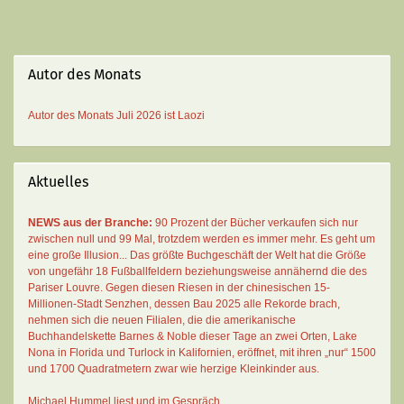
Autor des Monats
Autor des Monats
Juli 2026 ist
Laozi
Aktuelles
NEWS aus der Branche:
90 Prozent der Bücher verkaufen sich nur
zwischen null und 99 Mal
, trotzdem werden es immer mehr. Es geht um
eine große Illusion... Das größte Buchgeschäft der Welt hat die Größe
von ungefähr 18 Fußballfeldern beziehungsweise annähernd die des
Pariser Louvre. Gegen diesen Riesen in der chinesischen 15-
Millionen-Stadt Senzhen, dessen Bau 2025 alle Rekorde brach,
nehmen sich die neuen Filialen, die die amerikanische
Buchhandelskette Barnes & Noble dieser Tage an zwei Orten, Lake
Nona in Florida und Turlock in Kalifornien, eröffnet, mit ihren „nur“ 1500
und 1700 Quadratmetern zwar wie herzige Kleinkinder aus.
Michael Hummel liest und im Gespräch