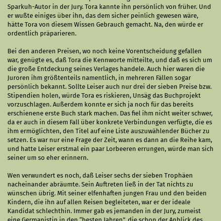
Sparkuh-Autor in der Jury. Tora kannte ihn persönlich von früher. Und
er wußte einiges über ihn, das dem sicher peinlich gewesen wäre,
hätte Tora von diesem Wissen Gebrauch gemacht. Na, den würde er
ordentlich präparieren.
Bei den anderen Preisen, wo noch keine Vorentscheidung gefallen
war, genügte es, daß Tora die Kennworte mitteilte, und daß es sich um
die große Entdeckung seines Verlages handele. Auch hier waren die
Juroren ihm größtenteils namentlich, in mehreren Fällen sogar
persönlich bekannt. Sollte Leiser auch nur drei der sieben Preise bzw.
Stipendien holen, würde Tora es riskieren, Unsäg das Buchprojekt
vorzuschlagen. Außerdem konnte er sich ja noch für das bereits
erschienene erste Buch stark machen. Das fiel ihm nicht weiter schwer,
da er auch in diesem Fall über konkrete Verbindungen verfügte, die es
ihm ermöglichten, den Titel auf eine Liste auszuwählender Bücher zu
setzen. Es war nur eine Frage der Zeit, wann es dann an die Reihe kam,
und hatte Leiser erstmal ein paar Lorbeeren errungen, würde man sich
seiner um so eher erinnern.
Wen verwundert es noch, daß Leiser sechs der sieben Trophäen
nacheinander abräumte. Sein Auftreten ließ in der Tat nichts zu
wünschen übrig. Mit seiner elfenhaften jungen Frau und den beiden
Kindern, die ihn auf allen Reisen begleiteten, war er der ideale
Kandidat schlechthin. Immer gab es jemanden in der Jury, zumeist
eine Germanistin in den “besten Jahren”, die schon der Anblick des