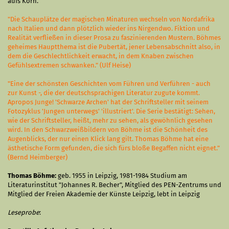
aufs Korn.
"Die Schauplätze der magischen Minaturen wechseln von Nordafrika
nach Italien und dann plötzlich wieder ins Nirgendwo. Fiktion und
Realität verfließen in dieser Prosa zu faszinierenden Mustern. Böhmes
geheimes Hauptthema ist die Pubertät, jener Lebensabschnitt also, in
dem die Geschlechtlichkeit erwacht, in dem Knaben zwischen
Gefühlsextremen schwanken." (Ulf Heise)
"Eine der schönsten Geschichten vom Führen und Verführen - auch
zur Kunst -, die der deutschsprachigen Literatur zugute kommt.
Apropos Junge! 'Schwarze Archen' hat der Schriftsteller mit seinem
Fotozyklus 'Jungen unterwegs' 'illustriert'. Die Serie bestätigt: Sehen,
wie der Schriftsteller, heißt, mehr zu sehen, als gewöhnlich gesehen
wird. In den Schwarzweißbildern von Böhme ist die Schönheit des
Augenblicks, der nur einen Klick lang gilt. Thomas Böhme hat eine
ästhetische Form gefunden, die sich fürs bloße Begaffen nicht eignet."
(Bernd Heimberger)
Thomas Böhme:
geb. 1955 in Leipzig, 1981-1984 Studium am
Literaturinstitut "Johannes R. Becher", Mitglied des PEN-Zentrums und
Mitglied der Freien Akademie der Künste Leipzig, lebt in Leipzig
Leseprobe
: