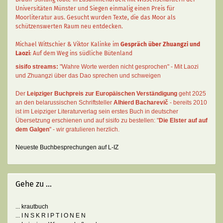
Universitäten Münster und Siegen einmalig einen Preis für
Moorliteratur aus. Gesucht wurden Texte, die das Moor als
schützenswerten Raum neu entdecken.
Michael Wittschier & Viktor Kalinke im
Gespräch über Zhuangzi und
Laozi
: Auf dem Weg ins südliche Bütenland
sisifo streams:
"Wahre Worte werden nicht gesprochen" - Mit Laozi
und Zhuangzi über das Dao sprechen und schweigen
Der
Leipziger Buchpreis zur Europäischen Verständigung
geht 2025
an den belarussischen Schriftsteller
Alhierd Bacharevič
- bereits 2010
ist im Leipziger Literaturverlag sein erstes Buch in deutscher
Übersetzung erschienen und auf sisifo zu bestellen: "
Die Elster auf auf
dem Galgen
" - wir gratulieren herzlich.
Neueste Buchbesprechungen auf L-IZ
Gehe zu ...
... krautbuch
... I N S K R I P T I O N E N