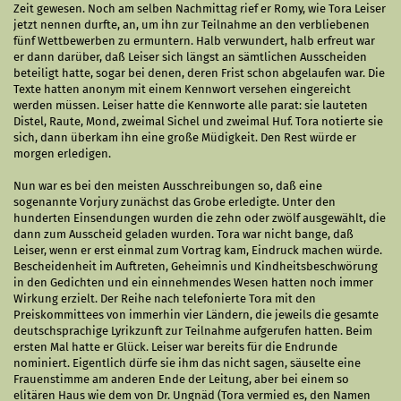
Zeit gewesen. Noch am selben Nachmittag rief er Romy, wie Tora Leiser
jetzt nennen durfte, an, um ihn zur Teilnahme an den verbliebenen
fünf Wettbewerben zu ermuntern. Halb verwundert, halb erfreut war
er dann darüber, daß Leiser sich längst an sämtlichen Ausscheiden
beteiligt hatte, sogar bei denen, deren Frist schon abgelaufen war. Die
Texte hatten anonym mit einem Kennwort versehen eingereicht
werden müssen. Leiser hatte die Kennworte alle parat: sie lauteten
Distel, Raute, Mond, zweimal Sichel und zweimal Huf. Tora notierte sie
sich, dann überkam ihn eine große Müdigkeit. Den Rest würde er
morgen erledigen.
Nun war es bei den meisten Ausschreibungen so, daß eine
sogenannte Vorjury zunächst das Grobe erledigte. Unter den
hunderten Einsendungen wurden die zehn oder zwölf ausgewählt, die
dann zum Ausscheid geladen wurden. Tora war nicht bange, daß
Leiser, wenn er erst einmal zum Vortrag kam, Eindruck machen würde.
Bescheidenheit im Auftreten, Geheimnis und Kindheitsbeschwörung
in den Gedichten und ein einnehmendes Wesen hatten noch immer
Wirkung erzielt. Der Reihe nach telefonierte Tora mit den
Preiskommittees von immerhin vier Ländern, die jeweils die gesamte
deutschsprachige Lyrikzunft zur Teilnahme aufgerufen hatten. Beim
ersten Mal hatte er Glück. Leiser war bereits für die Endrunde
nominiert. Eigentlich dürfe sie ihm das nicht sagen, säuselte eine
Frauenstimme am anderen Ende der Leitung, aber bei einem so
elitären Haus wie dem von Dr. Ungnäd (Tora vermied es, den Namen