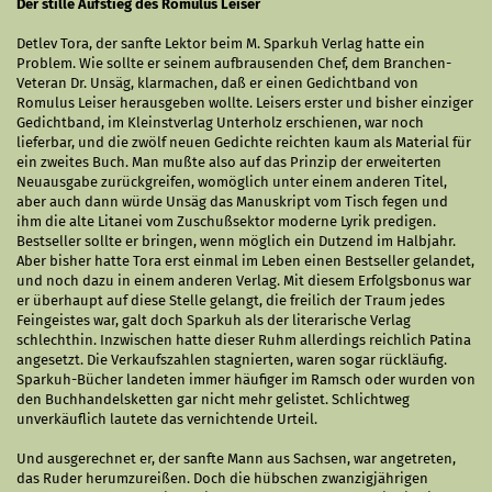
Der stille Aufstieg des Romulus Leiser
Detlev Tora, der sanfte Lektor beim M. Sparkuh Verlag hatte ein
Problem. Wie sollte er seinem aufbrausenden Chef, dem Branchen-
Veteran Dr. Unsäg, klarmachen, daß er einen Gedichtband von
Romulus Leiser herausgeben wollte. Leisers erster und bisher einziger
Gedichtband, im Kleinstverlag Unterholz erschienen, war noch
lieferbar, und die zwölf neuen Gedichte reichten kaum als Material für
ein zweites Buch. Man mußte also auf das Prinzip der erweiterten
Neuausgabe zurückgreifen, womöglich unter einem anderen Titel,
aber auch dann würde Unsäg das Manuskript vom Tisch fegen und
ihm die alte Litanei vom Zuschußsektor moderne Lyrik predigen.
Bestseller sollte er bringen, wenn möglich ein Dutzend im Halbjahr.
Aber bisher hatte Tora erst einmal im Leben einen Bestseller gelandet,
und noch dazu in einem anderen Verlag. Mit diesem Erfolgsbonus war
er überhaupt auf diese Stelle gelangt, die freilich der Traum jedes
Feingeistes war, galt doch Sparkuh als der literarische Verlag
schlechthin. Inzwischen hatte dieser Ruhm allerdings reichlich Patina
angesetzt. Die Verkaufszahlen stagnierten, waren sogar rückläufig.
Sparkuh-Bücher landeten immer häufiger im Ramsch oder wurden von
den Buchhandelsketten gar nicht mehr gelistet. Schlichtweg
unverkäuflich lautete das vernichtende Urteil.
Und ausgerechnet er, der sanfte Mann aus Sachsen, war angetreten,
das Ruder herumzureißen. Doch die hübschen zwanzigjährigen