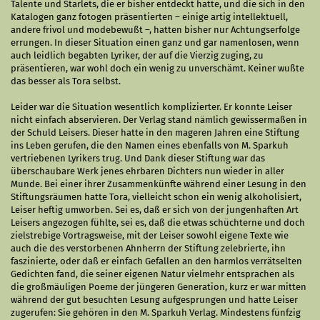
Talente und Starlets, die er bisher entdeckt hatte, und die sich in den
Katalogen ganz fotogen präsentierten – einige artig intellektuell,
andere frivol und modebewußt –, hatten bisher nur Achtungserfolge
errungen. In dieser Situation einen ganz und gar namenlosen, wenn
auch leidlich begabten Lyriker, der auf die Vierzig zuging, zu
präsentieren, war wohl doch ein wenig zu unverschämt. Keiner wußte
das besser als Tora selbst.
Leider war die Situation wesentlich komplizierter. Er konnte Leiser
nicht einfach abservieren. Der Verlag stand nämlich gewissermaßen in
der Schuld Leisers. Dieser hatte in den mageren Jahren eine Stiftung
ins Leben gerufen, die den Namen eines ebenfalls von M. Sparkuh
vertriebenen Lyrikers trug. Und Dank dieser Stiftung war das
überschaubare Werk jenes ehrbaren Dichters nun wieder in aller
Munde. Bei einer ihrer Zusammenkünfte während einer Lesung in den
Stiftungsräumen hatte Tora, vielleicht schon ein wenig alkoholisiert,
Leiser heftig umworben. Sei es, daß er sich von der jungenhaften Art
Leisers angezogen fühlte, sei es, daß die etwas schüchterne und doch
zielstrebige Vortragsweise, mit der Leiser sowohl eigene Texte wie
auch die des verstorbenen Ahnherrn der Stiftung zelebrierte, ihn
faszinierte, oder daß er einfach Gefallen an den harmlos verrätselten
Gedichten fand, die seiner eigenen Natur vielmehr entsprachen als
die großmäuligen Poeme der jüngeren Generation, kurz er war mitten
während der gut besuchten Lesung aufgesprungen und hatte Leiser
zugerufen: Sie gehören in den M. Sparkuh Verlag. Mindestens fünfzig