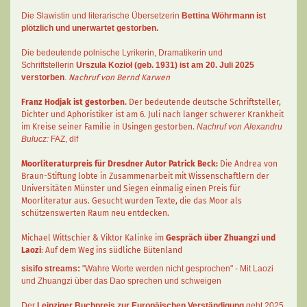
Die Slawistin und literarische Übersetzerin
Bettina Wöhrmann
ist
plötzlich und unerwartet gestorben.
Die bedeutende polnische Lyrikerin, Dramatikerin und
Schriftstellerin
Urszula Kozioł
(geb. 1931) ist am 20. Juli 2025
verstorben
.
Nachruf von Bernd Karwen
Franz Hodjak
ist gestorben.
Der bedeutende deutsche Schriftsteller,
Dichter und Aphoristiker ist am 6. Juli nach langer schwerer Krankheit
im Kreise seiner Familie in Usingen gestorben.
Nachruf von Alexandru
Bulucz:
FAZ
,
dlf
Moorliteraturpreis für Dresdner Autor
Patrick Beck
:
Die Andrea von
Braun-Stiftung lobte in Zusammenarbeit mit Wissenschaftlern der
Universitäten Münster und Siegen einmalig einen Preis für
Moorliteratur aus. Gesucht wurden Texte, die das Moor als
schützenswerten Raum neu entdecken.
Michael Wittschier & Viktor Kalinke im
Gespräch über Zhuangzi und
Laozi
: Auf dem Weg ins südliche Bütenland
sisifo streams:
"Wahre Worte werden nicht gesprochen" - Mit Laozi
und Zhuangzi über das Dao sprechen und schweigen
Der
Leipziger Buchpreis zur Europäischen Verständigung
geht 2025