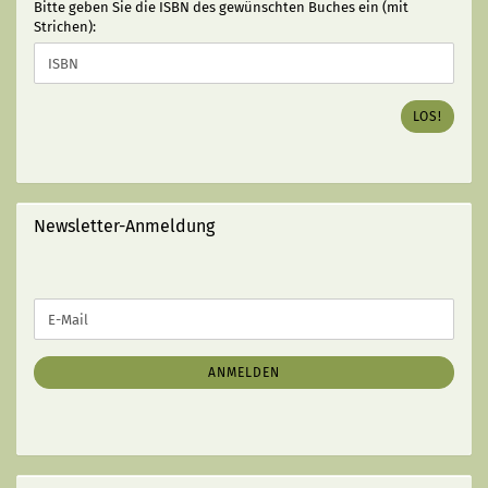
BITTE
Bitte geben Sie die ISBN des gewünschten Buches ein (mit
GEBEN
Strichen):
SIE
DIE
ISBN
DES
LOS!
GEWÜNSCHTEN
BUCHES
EIN
(MIT
STRICHEN):
Newsletter-Anmeldung
WEITER
E-
ZUR
Mail
NEWSLETTER-
ANMELDUNG
ANMELDEN