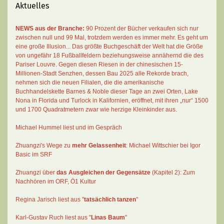
Aktuelles
NEWS aus der Branche:
90 Prozent der Bücher verkaufen sich nur
zwischen null und 99 Mal
, trotzdem werden es immer mehr. Es geht um
eine große Illusion... Das größte Buchgeschäft der Welt hat die Größe
von ungefähr 18 Fußballfeldern beziehungsweise annähernd die des
Pariser Louvre. Gegen diesen Riesen in der chinesischen 15-
Millionen-Stadt Senzhen, dessen Bau 2025 alle Rekorde brach,
nehmen sich die neuen Filialen, die die amerikanische
Buchhandelskette Barnes & Noble dieser Tage an zwei Orten, Lake
Nona in Florida und Turlock in Kalifornien, eröffnet, mit ihren „nur“ 1500
und 1700 Quadratmetern zwar wie herzige Kleinkinder aus.
Michael Hummel liest und im Gespräch
Zhuangzi's Wege zu
mehr Gelassenheit
:
Michael Wittschier bei Igor
Basic im SRF
Zhuangzi
über
das Ausgleichen der Gegensätze
(Kapitel 2):
Zum
Nachhören im ORF
, Ö1 Kultur
Regina Jarisch liest aus "
tatsächlich tanzen
"
Karl-Gustav Ruch
liest aus "
Linas Baum
"