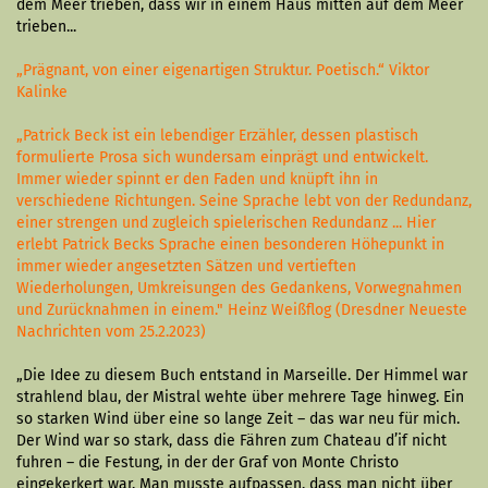
dem Meer trieben, dass wir in einem Haus mitten auf dem Meer
trieben...
„Prägnant, von einer eigenartigen Struktur. Poetisch.“ Viktor
Kalinke
„Patrick Beck ist ein lebendiger Erzähler, dessen plastisch
formulierte Prosa sich wundersam einprägt und entwickelt.
Immer wieder spinnt er den Faden und knüpft ihn in
verschiedene Richtungen. Seine Sprache lebt von der Redundanz,
einer strengen und zugleich spielerischen Redundanz ... Hier
erlebt Patrick Becks Sprache einen besonderen Höhepunkt in
immer wieder angesetzten Sätzen und vertieften
Wiederholungen, Umkreisungen des Gedankens, Vorwegnahmen
und Zurücknahmen in einem." Heinz Weißflog (Dresdner Neueste
Nachrichten vom 25.2.2023)
„Die Idee zu diesem Buch entstand in Marseille. Der Himmel war
strahlend blau, der Mistral wehte über mehrere Tage hinweg. Ein
so starken Wind über eine so lange Zeit – das war neu für mich.
Der Wind war so stark, dass die Fähren zum Chateau d’if nicht
fuhren – die Festung, in der der Graf von Monte Christo
eingekerkert war. Man musste aufpassen, dass man nicht über