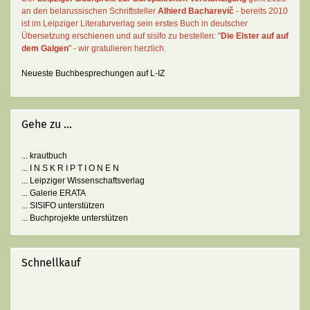
an den belarussischen Schriftsteller
Alhierd Bacharevič
- bereits 2010
ist im Leipziger Literaturverlag sein erstes Buch in deutscher
Übersetzung erschienen und auf sisifo zu bestellen: "
Die Elster auf auf
dem Galgen
" - wir gratulieren herzlich.
Neueste Buchbesprechungen auf L-IZ
Gehe zu ...
... krautbuch
... I N S K R I P T I O N E N
... Leipziger Wissenschaftsverlag
... Galerie ERATA
... SISIFO unterstützen
... Buchprojekte unterstützen
Schnellkauf