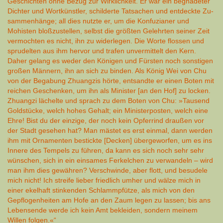
Geschichten ohne Bezug zur Wirk­lich­keit. Er war ein begnadeter
Dichter und Wortkünstler, schilderte Tatsachen und entdeckte Zu­
sam­men­hänge; all dies nutzte er, um die Konfuzianer und
Mohisten bloß­zustellen, selbst die größten Gelehrten seiner Zeit
vermochten es nicht, ihn zu widerlegen. Die Worte flossen und
sprudelten aus ihm hervor und trafen unvermittelt den Kern.
Daher gelang es weder den Königen und Fürsten noch sonstigen
großen Männern, ihn an sich zu binden. Als König Wei von Chu
von der Begabung Zhuangzis hörte, entsandte er einen Boten mit
reichen Ge­schen­ken, um ihn als Minister [an den Hof] zu locken.
Zhuangzi lächelte und sprach zu dem Boten von Chu: »Tausend
Goldstücke, welch hohes Gehalt; ein Ministerposten, welch eine
Ehre! Bist du der einzige, der noch kein Opferrind draußen vor
der Stadt gesehen hat? Man mästet es erst einmal, dann werden
ihm mit Ornamenten bestickte [Decken] über­geworfen, um es ins
Innere des Tempels zu führen, da kann es sich noch sehr sehr
wünschen, sich in ein einsames Ferkelchen zu verwandeln – wird
man ihm dies gewähren? Verschwinde, aber flott, und besudele
mich nicht! Ich streife lieber friedlich umher und wälze mich in
einer ekelhaft stinkenden Schlammpfütze, als mich von den
Gepflogenheiten am Hofe an den Zaum legen zu lassen; bis ans
Lebensende werde ich kein Amt bekleiden, sondern meinem
Willen folgen.«“