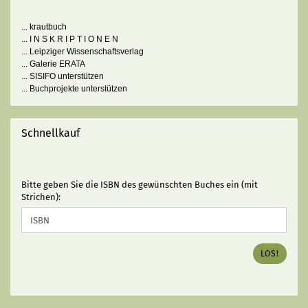
... krautbuch
... I N S K R I P T I O N E N
... Leipziger Wissenschaftsverlag
... Galerie ERATA
... SISIFO unterstützen
... Buchprojekte unterstützen
Schnellkauf
BITTE
Bitte geben Sie die ISBN des gewünschten Buches ein (mit
GEBEN
Strichen):
SIE
DIE
ISBN
DES
LOS!
GEWÜNSCHTEN
BUCHES
EIN
(MIT
STRICHEN):