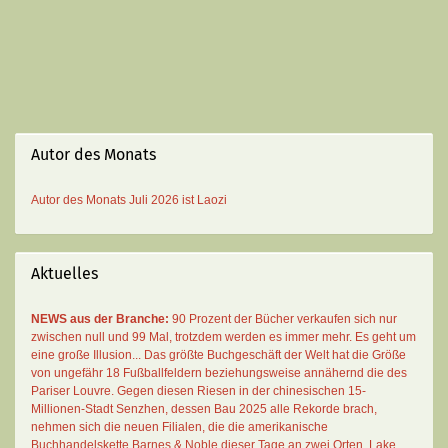
Autor des Monats
Autor des Monats
Juli 2026 ist
Laozi
Aktuelles
NEWS aus der Branche:
90 Prozent der Bücher verkaufen sich nur
zwischen null und 99 Mal
, trotzdem werden es immer mehr. Es geht um
eine große Illusion... Das größte Buchgeschäft der Welt hat die Größe
von ungefähr 18 Fußballfeldern beziehungsweise annähernd die des
Pariser Louvre. Gegen diesen Riesen in der chinesischen 15-
Millionen-Stadt Senzhen, dessen Bau 2025 alle Rekorde brach,
nehmen sich die neuen Filialen, die die amerikanische
Buchhandelskette Barnes & Noble dieser Tage an zwei Orten, Lake