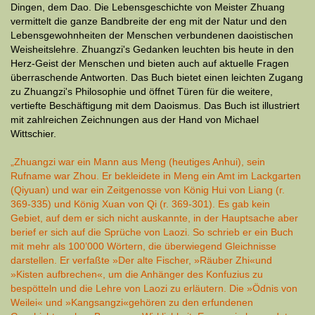
Dingen, dem Dao. Die Lebensgeschichte von Meister Zhuang
vermittelt die ganze Bandbreite der eng mit der Natur und den
Lebensgewohnheiten der Menschen verbundenen daoistischen
Weisheitslehre. Zhuangzi's Gedanken leuchten bis heute in den
Herz-Geist der Menschen und bieten auch auf aktuelle Fragen
überraschende Antworten. Das Buch bietet einen leichten Zugang
zu Zhuangzi's Philosophie und öffnet Türen für die weitere,
vertiefte Beschäftigung mit dem Daoismus. Das Buch ist illustriert
mit zahlreichen Zeichnungen aus der Hand von Michael
Wittschier.
„Zhuangzi war ein Mann aus Meng (heutiges Anhui), sein
Rufname war Zhou. Er bekleidete in Meng ein Amt im Lackgarten
(Qiyuan) und war ein Zeitgenosse von König Hui von Liang (r.
369-335) und König Xuan von Qi (r. 369-301). Es gab kein
Gebiet, auf dem er sich nicht auskannte, in der Hauptsache aber
berief er sich auf die Sprüche von Laozi. So schrieb er ein Buch
mit mehr als 100’000 Wörtern, die überwiegend Gleichnisse
darstellen. Er verfaßte »Der alte Fischer, »Räuber Zhi«und
»Kisten auf­brechen«, um die Anhänger des Kon­fuzius zu
bespötteln und die Lehre von Laozi zu erläutern. Die »Ödnis von
Weilei« und »Kangsangzi«gehören zu den erfundenen