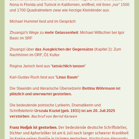
Nona in Florida und Turlock in Kalifornien, eröffnet, mit ihren „nur“ 1500
und 1700 Quadratmetern zwar wie herzige Kleinkinder aus.
Michael Hummel liest und im Gespräch
Zhuangzi's Wege zu
mehr Gelassenheit
:
Michael Wittschier bei Igor
Basic im SRF
Zhuangzi
über
das Ausgleichen der Gegensätze
(Kapitel 2):
Zum
Nachhören im ORF
, Ö1 Kultur
Regina Jarisch liest aus "
tatsächlich tanzen
"
Karl-Gustav Ruch
liest aus "
Linas Baum
"
Die Slawistin und literarische Übersetzerin
Bettina Wöhrmann
ist
plötzlich und unerwartet gestorben.
Die bedeutende polnische Lyrikerin, Dramatikerin und
Schriftstellerin
Urszula Kozioł
(geb. 1931) ist am 20. Juli 2025
verstorben
.
Nachruf von Bernd Karwen
Franz Hodjak
ist gestorben.
Der bedeutende deutsche Schriftsteller,
Dichter und Aphoristiker ist am 6. Juli nach langer schwerer Krankheit
im Kreise seiner Familie in Usingen gestorben.
Nachruf von Alexandru