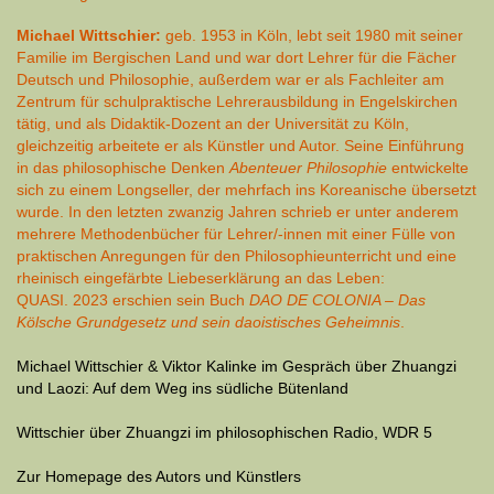
Michael Wittschier:
geb. 1953 in Köln, lebt seit 1980 mit seiner
Familie im Bergischen Land und war dort Lehrer für die Fächer
Deutsch und Philosophie, außerdem war er als Fachleiter am
Zentrum für schulpraktische Lehrerausbildung in Engelskirchen
tätig, und als Didaktik-Dozent an der Universität zu Köln,
gleichzeitig arbeitete er als Künstler und Autor. Seine Einführung
in das philosophische Denken
Abenteuer Philosophie
entwickelte
sich zu einem Longseller, der mehrfach ins Koreanische übersetzt
wurde. In den letzten zwanzig Jahren schrieb er unter anderem
mehrere Methodenbücher für Lehrer/-innen mit einer Fülle von
praktischen Anregungen für den Philosophieunterricht und eine
rheinisch eingefärbte Liebeserklärung an das Leben:
QUASI. 2023 erschien sein Buch
DAO DE COLONIA – Das
Kölsche Grundgesetz und sein daoistisches Geheimnis
.
Michael Wittschier & Viktor Kalinke im Gespräch über Zhuangzi
und Laozi: Auf dem Weg ins südliche Bütenland
Wittschier über Zhuangzi im philosophischen Radio
, WDR 5
Zur Homepage des Autors und Künstlers