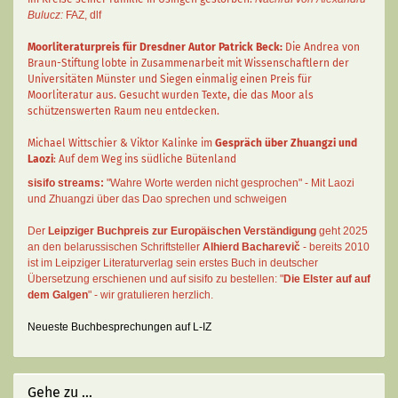
Bulucz:
FAZ
,
dlf
Moorliteraturpreis für Dresdner Autor
Patrick Beck
:
Die Andrea von
Braun-Stiftung lobte in Zusammenarbeit mit Wissenschaftlern der
Universitäten Münster und Siegen einmalig einen Preis für
Moorliteratur aus. Gesucht wurden Texte, die das Moor als
schützenswerten Raum neu entdecken.
Michael Wittschier & Viktor Kalinke im
Gespräch über Zhuangzi und
Laozi
: Auf dem Weg ins südliche Bütenland
sisifo streams:
"Wahre Worte werden nicht gesprochen" - Mit Laozi
und Zhuangzi über das Dao sprechen und schweigen
Der
Leipziger Buchpreis zur Europäischen Verständigung
geht 2025
an den belarussischen Schriftsteller
Alhierd Bacharevič
- bereits 2010
ist im Leipziger Literaturverlag sein erstes Buch in deutscher
Übersetzung erschienen und auf sisifo zu bestellen: "
Die Elster auf auf
dem Galgen
" - wir gratulieren herzlich.
Neueste Buchbesprechungen auf L-IZ
Gehe zu ...