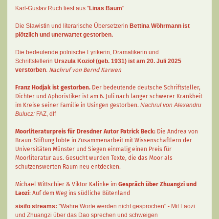
Karl-Gustav Ruch
liest aus "
Linas Baum
"
Die Slawistin und literarische Übersetzerin
Bettina Wöhrmann
ist
plötzlich und unerwartet gestorben.
Die bedeutende polnische Lyrikerin, Dramatikerin und
Schriftstellerin
Urszula Kozioł
(geb. 1931) ist am 20. Juli 2025
verstorben
.
Nachruf von Bernd Karwen
Franz Hodjak
ist gestorben.
Der bedeutende deutsche Schriftsteller,
Dichter und Aphoristiker ist am 6. Juli nach langer schwerer Krankheit
im Kreise seiner Familie in Usingen gestorben.
Nachruf von Alexandru
Bulucz:
FAZ
,
dlf
Moorliteraturpreis für Dresdner Autor
Patrick Beck
:
Die Andrea von
Braun-Stiftung lobte in Zusammenarbeit mit Wissenschaftlern der
Universitäten Münster und Siegen einmalig einen Preis für
Moorliteratur aus. Gesucht wurden Texte, die das Moor als
schützenswerten Raum neu entdecken.
Michael Wittschier & Viktor Kalinke im
Gespräch über Zhuangzi und
Laozi
: Auf dem Weg ins südliche Bütenland
sisifo streams:
"Wahre Worte werden nicht gesprochen" - Mit Laozi
und Zhuangzi über das Dao sprechen und schweigen