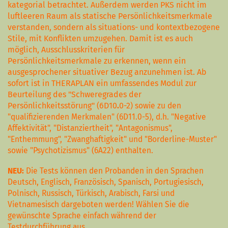
kategorial betrachtet. Außerdem werden PKS nicht im
luftleeren Raum als statische Persönlichkeitsmerkmale
verstanden, sondern als situations- und kontextbezogene
Stile, mit Konflikten umzugehen. Damit ist es auch
möglich, Ausschlusskriterien für
Persönlichkeitsmerkmale zu erkennen, wenn ein
ausgesprochener situativer Bezug anzunehmen ist.
Ab
sofort ist in THERAPLAN ein umfassendes Modul zur
Beurteilung des "Schweregrades der
Persönlichkeitsstörung" (6D10
.
0-2
) sowie zu den
"qualifizierenden Merkmalen" (6D11.0-5), d.h. "Negative
Affektivität", "Distanziertheit", "Antagonismus",
"Enthemmung", "Zwanghaftigkeit" und "Borderline-Muster"
sowie "Psychotizismus" (6A22) enthalten.
NEU:
Die Tests können den Probanden in den Sprachen
Deutsch, Englisch, Französisch, Spanisch, Portugiesisch,
Polnisch, Russisch, Türkisch, Arabisch, Farsi und
Vietnamesisch dargeboten werden! Wählen Sie die
gewünschte Sprache einfach während der
Testdurchführung aus.