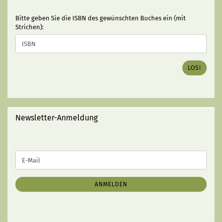
BITTE
Bitte geben Sie die ISBN des gewünschten Buches ein (mit
GEBEN
Strichen):
SIE
DIE
ISBN
DES
LOS!
GEWÜNSCHTEN
BUCHES
EIN
(MIT
STRICHEN):
Newsletter-Anmeldung
WEITER
E-
ZUR
Mail
NEWSLETTER-
ANMELDUNG
ANMELDEN