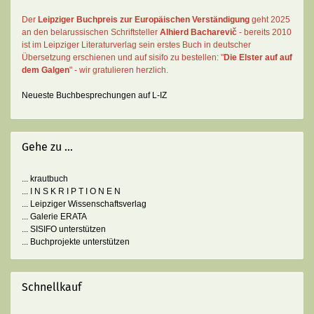
Der
Leipziger Buchpreis zur Europäischen Verständigung
geht 2025
an den belarussischen Schriftsteller
Alhierd Bacharevič
- bereits 2010
ist im Leipziger Literaturverlag sein erstes Buch in deutscher
Übersetzung erschienen und auf sisifo zu bestellen: "
Die Elster auf auf
dem Galgen
" - wir gratulieren herzlich.
Neueste Buchbesprechungen auf L-IZ
Gehe zu ...
... krautbuch
... I N S K R I P T I O N E N
... Leipziger Wissenschaftsverlag
... Galerie ERATA
... SISIFO unterstützen
... Buchprojekte unterstützen
Schnellkauf