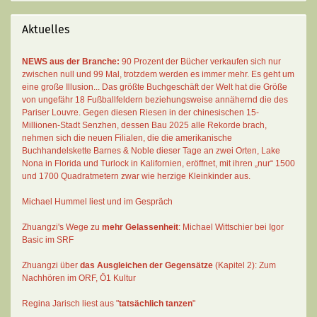
Aktuelles
NEWS aus der Branche:
90 Prozent der Bücher verkaufen sich nur
zwischen null und 99 Mal
, trotzdem werden es immer mehr. Es geht um
eine große Illusion... Das größte Buchgeschäft der Welt hat die Größe
von ungefähr 18 Fußballfeldern beziehungsweise annähernd die des
Pariser Louvre. Gegen diesen Riesen in der chinesischen 15-
Millionen-Stadt Senzhen, dessen Bau 2025 alle Rekorde brach,
nehmen sich die neuen Filialen, die die amerikanische
Buchhandelskette Barnes & Noble dieser Tage an zwei Orten, Lake
Nona in Florida und Turlock in Kalifornien, eröffnet, mit ihren „nur“ 1500
und 1700 Quadratmetern zwar wie herzige Kleinkinder aus.
Michael Hummel liest und im Gespräch
Zhuangzi's Wege zu
mehr Gelassenheit
:
Michael Wittschier bei Igor
Basic im SRF
Zhuangzi
über
das Ausgleichen der Gegensätze
(Kapitel 2):
Zum
Nachhören im ORF
, Ö1 Kultur
Regina Jarisch liest aus "
tatsächlich tanzen
"