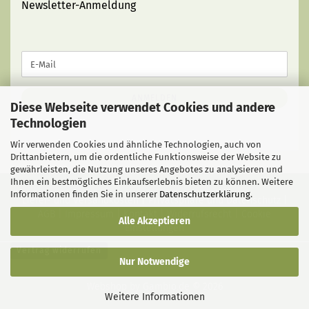
Newsletter-Anmeldung
WEITER
E-
ZUR
Mail
NEWSLETTER-
ANMELDUNG
ANMELDEN
Diese Webseite verwendet Cookies und andere
Technologien
Wir verwenden Cookies und ähnliche Technologien, auch von
Drittanbietern, um die ordentliche Funktionsweise der Website zu
gewährleisten, die Nutzung unseres Angebotes zu analysieren und
Ihnen ein bestmögliches Einkaufserlebnis bieten zu können. Weitere
Informationen finden Sie in unserer
Datenschutzerklärung
.
Liefer- und Versandkosten
|
Privatsphäre und Datenschutz
|
AGB
|
Impressum
|
Kontakt
|
Widerrufsrecht
|
Cookie
Alle Akzeptieren
Einstellungen
Vertrag widerrufen
Nur Notwendige
Webshop
by Gambio.de © 2026
Weitere Informationen