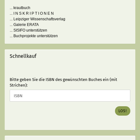
... krautbuch
... I N S K R I P T I O N E N
... Leipziger Wissenschaftsverlag
... Galerie ERATA
... SISIFO unterstützen
... Buchprojekte unterstützen
Schnellkauf
BITTE
Bitte geben Sie die ISBN des gewünschten Buches ein (mit
GEBEN
Strichen):
SIE
DIE
ISBN
DES
LOS!
GEWÜNSCHTEN
BUCHES
EIN
(MIT
STRICHEN):