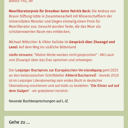
Bulucz:
FAZ
,
dlf
Moorliteraturpreis für Dresdner Autor
Patrick Beck
:
Die Andrea von
Braun-Stiftung lobte in Zusammenarbeit mit Wissenschaftlern der
Universitäten Münster und Siegen einmalig einen Preis für
Moorliteratur aus. Gesucht wurden Texte, die das Moor als
schützenswerten Raum neu entdecken.
Michael Wittschier & Viktor Kalinke im
Gespräch über Zhuangzi und
Laozi
: Auf dem Weg ins südliche Bütenland
sisifo streams:
"Wahre Worte werden nicht gesprochen" - Mit Laozi
und Zhuangzi über das Dao sprechen und schweigen
Der
Leipziger Buchpreis zur Europäischen Verständigung
geht 2025
an den belarussischen Schriftsteller
Alhierd Bacharevič
- bereits 2010
ist im Leipziger Literaturverlag sein erstes Buch in deutscher
Übersetzung erschienen und auf sisifo zu bestellen: "
Die Elster auf auf
dem Galgen
" - wir gratulieren herzlich.
Neueste Buchbesprechungen auf L-IZ
Gehe zu ...