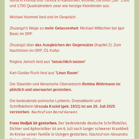
Nona in Florida und Turlock in Kalifornien, eröffnet, mit ihren „nur“ 1500
und 1700 Quadratmetern zwar wie herzige Kleinkinder aus.
Michael Hummel liest und im Gespräch
Zhuangzi's Wege zu
mehr Gelassenheit
:
Michael Wittschier bei Igor
Basic im SRF
Zhuangzi
über
das Ausgleichen der Gegensätze
(Kapitel 2):
Zum
Nachhören im ORF
, Ö1 Kultur
Regina Jarisch liest aus "
tatsächlich tanzen
"
Karl-Gustav Ruch
liest aus "
Linas Baum
"
Die Slawistin und literarische Übersetzerin
Bettina Wöhrmann
ist
plötzlich und unerwartet gestorben.
Die bedeutende polnische Lyrikerin, Dramatikerin und
Schriftstellerin
Urszula Kozioł
(geb. 1931) ist am 20. Juli 2025
verstorben
.
Nachruf von Bernd Karwen
Franz Hodjak
ist gestorben.
Der bedeutende deutsche Schriftsteller,
Dichter und Aphoristiker ist am 6. Juli nach langer schwerer Krankheit
im Kreise seiner Familie in Usingen gestorben.
Nachruf von Alexandru