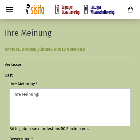
Ihre Meinung
ARTIKEL: GROSSE, JÜRGEN: AUS LANGEWEILE
Verfasser:
Gast
Ihre Meinung:
Bitte geben sie mindestens 50 Zeichen ein.
Bewertung: