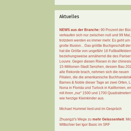
Aktuelles
NEWS aus der Branche:
90 Prozent der Bü
verkaufen sich nur zwischen null und 99 Mal
,
trotzdem werden es immer mehr. Es geht um 
große Illusion... Das größte Buchgeschäft der
hat die Größe von ungefähr 18 Fußballfelder
beziehungsweise annähernd die des Pariser
Louvre. Gegen diesen Riesen in der chinesi
15-Millionen-Stadt Senzhen, dessen Bau 20
alle Rekorde brach, nehmen sich die neuen
Filialen, die die amerikanische Buchhandelsk
Barnes & Noble dieser Tage an zwei Orten, 
Nona in Florida und Turlock in Kalifornien, erö
mit ihren „nur“ 1500 und 1700 Quadratmeter
wie herzige Kleinkinder aus.
Michael Hummel liest und im Gespräch
Zhuangzi's Wege zu
mehr Gelassenheit
:
Mi
Wittschier bei Igor Basic im SRF