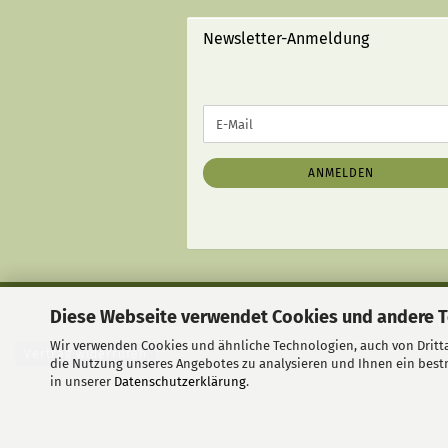
STRICHEN):
Newsletter-Anmeldung
WEITER
E-
ZUR
Mail
NEWSLETTER-
ANMELDUNG
ANMELDEN
Diese Webseite verwendet Cookies und andere 
Liefer- und Versandkosten
|
Wir verwenden Cookies und ähnliche Technologien, auch von Dritta
Vertrag widerrufen
die Nutzung unseres Angebotes zu analysieren und Ihnen ein bestm
in unserer
Datenschutzerklärung
.