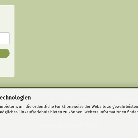
Technologien
Privatsphäre und Datenschutz
|
AGB
|
Impressum
|
Kontakt
|
Widerruf
nbietern, um die ordentliche Funktionsweise der Website zu gewährleisten
ögliches Einkaufserlebnis bieten zu können. Weitere Informationen finden
Webshop
by Gambio.de © 2026