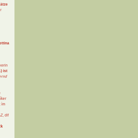
ätze
r
ettina
kerin
) ist
ernd
e
iker
t im
AZ
,
dlf
ck