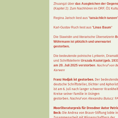
Zhuangzi
über
das Ausgleichen der Gegens
(Kapitel 2):
Zum Nachhören im ORF
, Ö1 Kultu
Regina Jarisch liest aus "
tatsächlich tanzen
"
Karl-Gustav Ruch
liest aus "
Linas Baum
"
Die Slawistin und literarische Übersetzerin
B
Wöhrmann
ist plötzlich und unerwartet
gestorben.
Die bedeutende polnische Lyrikerin, Dramati
und Schriftstellerin
Urszula Kozioł
(geb. 1931
am 20. Juli 2025 verstorben
.
Nachruf von B
Karwen
Franz Hodjak
ist gestorben.
Der bedeutend
deutsche Schriftsteller, Dichter und Aphorist
ist am 6. Juli nach langer schwerer Krankhei
Kreise seiner Familie in Usingen
gestorben.
Nachruf von Alexandru Bulucz:
F
Moorliteraturpreis für Dresdner Autor
Patri
Beck
:
Die Andrea von Braun-Stiftung lobte in
Zusammenarbeit mit Wissenschaftlern der