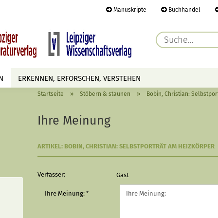
Manuskripte
Buchhandel
E-Ma
N
ERKENNEN, ERFORSCHEN, VERSTEHEN
Pass
»
»
Startseite
Stöbern & staunen
Bobin, Christian: Selbstpo
AUTOREN
TERMINE
HÖREN & SEHEN
Ihre Meinung
ARTIKEL: BOBIN, CHRISTIAN: SELBSTPORTRÄT AM HEIZKÖRPER
Konto 
Passwo
Verfasser:
Gast
Ihre Meinung: