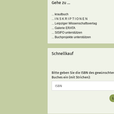
Gehe zu ...
... krautbuch
... I N S K R I P T I O N E N
... Leipziger Wissenschaftsverlag
... Galerie ERATA
... SISIFO unterstützen
... Buchprojekte unterstützen
Schnellkauf
BITTE
Bitte geben Sie die ISBN des gewünschte
GEBEN
Buches ein (mit Strichen):
SIE
DIE
ISBN
DES
GEWÜNSCHTEN
BUCHES
EIN
(MIT