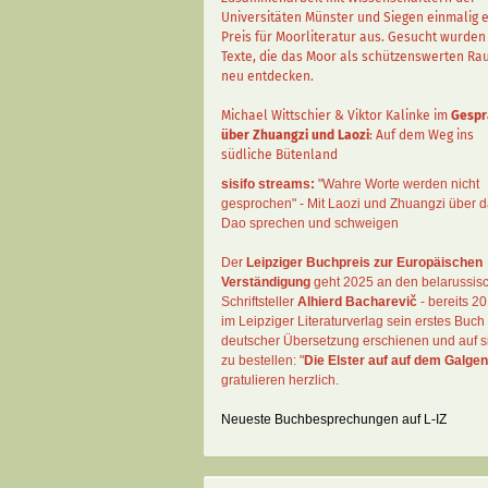
Universitäten Münster und Siegen einmalig 
Preis für Moorliteratur aus. Gesucht wurden
Texte, die das Moor als schützenswerten R
neu entdecken.
Michael Wittschier & Viktor Kalinke im
Gespr
über Zhuangzi und Laozi
: Auf dem Weg ins
südliche Bütenland
sisifo streams:
"Wahre Worte werden nicht
gesprochen" - Mit Laozi und Zhuangzi über 
Dao sprechen und schweigen
Der
Leipziger Buchpreis zur Europäischen
Verständigung
geht 2025 an den belarussis
Schriftsteller
Alhierd Bacharevič
- bereits 20
im Leipziger Literaturverlag sein erstes Buch 
deutscher Übersetzung erschienen und auf si
zu bestellen: "
Die Elster auf auf dem Galgen
gratulieren herzlich.
Neueste Buchbesprechungen auf L-IZ