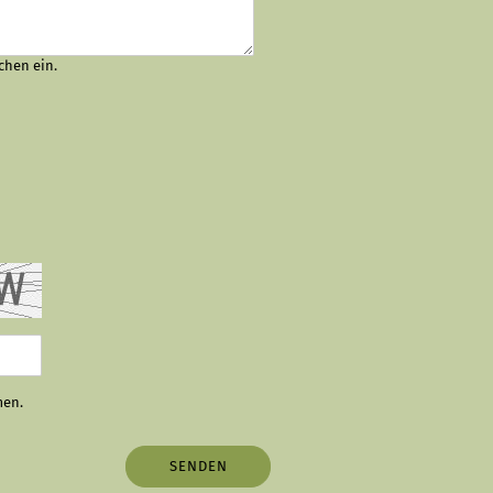
chen ein.
men.
SENDEN