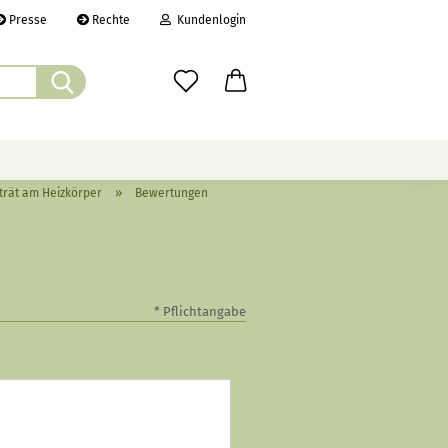
Presse
Rechte
Kundenlogin
Suche...
il
wort
»
rträt am Heizkörper
Bewertungen
ÜBER UNS
CHRONIK
LINKS
erstellen
* Pflichtangabe
rt vergessen?