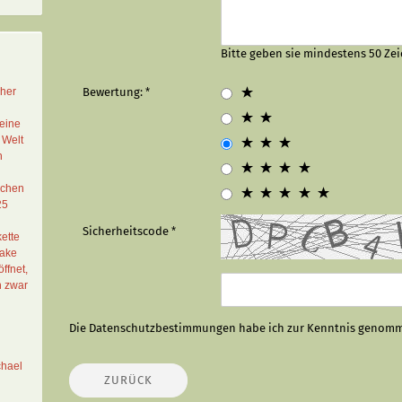
Bitte geben sie mindestens 50 Zei
cher
Bewertung:
eine
 Welt
n
schen
25
Sicherheitscode
ette
Lake
ffnet,
n zwar
Die
Datenschutzbestimmungen
habe ich zur Kenntnis genom
chael
ZURÜCK