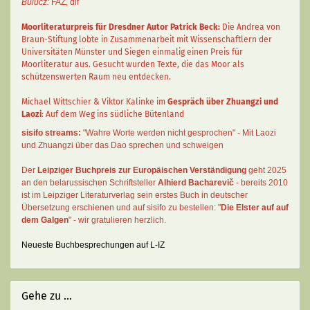
Bulucz:
FAZ
,
dlf
Moorliteraturpreis für Dresdner Autor
Patrick Beck
:
Die Andrea von
Braun-Stiftung lobte in Zusammenarbeit mit Wissenschaftlern der
Universitäten Münster und Siegen einmalig einen Preis für
Moorliteratur aus. Gesucht wurden Texte, die das Moor als
schützenswerten Raum neu entdecken.
Michael Wittschier & Viktor Kalinke im
Gespräch über Zhuangzi und
Laozi
: Auf dem Weg ins südliche Bütenland
sisifo streams:
"Wahre Worte werden nicht gesprochen" - Mit Laozi
und Zhuangzi über das Dao sprechen und schweigen
Der
Leipziger Buchpreis zur Europäischen Verständigung
geht 2025
an den belarussischen Schriftsteller
Alhierd Bacharevič
- bereits 2010
ist im Leipziger Literaturverlag sein erstes Buch in deutscher
Übersetzung erschienen und auf sisifo zu bestellen: "
Die Elster auf auf
dem Galgen
" - wir gratulieren herzlich.
Neueste Buchbesprechungen auf L-IZ
Gehe zu ...