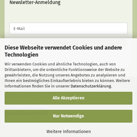
Newsletter-Anmeldung
WEITER
E-
ZUR
Mail
NEWSLETTER-
ANMELDUNG
ANMELDEN
Diese Webseite verwendet Cookies und andere
Technologien
Wir verwenden Cookies und ähnliche Technologien, auch von
Drittanbietern, um die ordentliche Funktionsweise der Website zu
gewährleisten, die Nutzung unseres Angebotes zu analysieren und
Ihnen ein bestmögliches Einkaufserlebnis bieten zu können. Weitere
Informationen finden Sie in unserer
Datenschutzerklärung
.
Liefer- und Versandkosten
|
Privatsphäre und Datenschutz
|
AGB
|
Impressum
|
Kontakt
|
Widerrufsrecht
|
Cookie
Alle Akzeptieren
Einstellungen
Vertrag widerrufen
Nur Notwendige
Webshop
by Gambio.de © 2026
Weitere Informationen