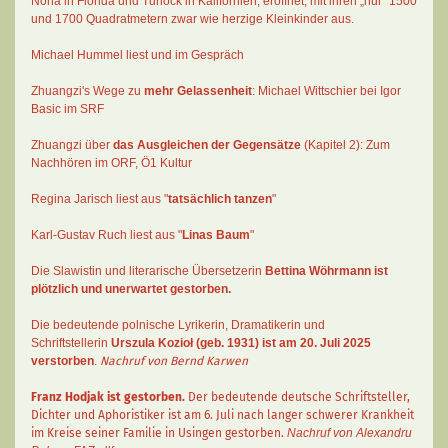
Nona in Florida und Turlock in Kalifornien, eröffnet, mit ihren „nur“ 1500
und 1700 Quadratmetern zwar wie herzige Kleinkinder aus.
Michael Hummel liest und im Gespräch
Zhuangzi's Wege zu
mehr Gelassenheit
:
Michael Wittschier bei Igor
Basic im SRF
Zhuangzi
über
das Ausgleichen der Gegensätze
(Kapitel 2):
Zum
Nachhören im ORF
, Ö1 Kultur
Regina Jarisch liest aus "
tatsächlich tanzen
"
Karl-Gustav Ruch
liest aus "
Linas Baum
"
Die Slawistin und literarische Übersetzerin
Bettina Wöhrmann
ist
plötzlich und unerwartet gestorben.
Die bedeutende polnische Lyrikerin, Dramatikerin und
Schriftstellerin
Urszula Kozioł
(geb. 1931) ist am 20. Juli 2025
verstorben
.
Nachruf von Bernd Karwen
Franz Hodjak
ist gestorben.
Der bedeutende deutsche Schriftsteller,
Dichter und Aphoristiker ist am 6. Juli nach langer schwerer Krankheit
im Kreise seiner Familie in Usingen gestorben.
Nachruf von Alexandru