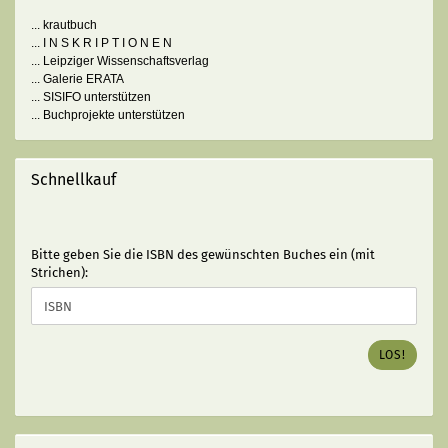
... krautbuch
... I N S K R I P T I O N E N
... Leipziger Wissenschaftsverlag
... Galerie ERATA
... SISIFO unterstützen
... Buchprojekte unterstützen
Schnellkauf
BITTE
Bitte geben Sie die ISBN des gewünschten Buches ein (mit
GEBEN
Strichen):
SIE
DIE
ISBN
DES
LOS!
GEWÜNSCHTEN
BUCHES
EIN
(MIT
STRICHEN):