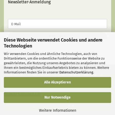
Newsletter-Anmeldung
WEITER
E-
ZUR
Mail
NEWSLETTER-
ANMELDUNG
ANMELDEN
Diese Webseite verwendet Cookies und andere
Technologien
Wir verwenden Cookies und ähnliche Technologien, auch von
Drittanbietern, um die ordentliche Funktionsweise der Website zu
gewährleisten, die Nutzung unseres Angebotes zu analysieren und
Ihnen ein bestmögliches Einkaufserlebnis bieten zu können. Weitere
Informationen finden Sie in unserer
Datenschutzerklärung
.
Liefer- und Versandkosten
|
Privatsphäre und Datenschutz
|
AGB
|
Impressum
|
Kontakt
|
Widerrufsrecht
|
Cookie
Alle Akzeptieren
Einstellungen
Vertrag widerrufen
Nur Notwendige
Webshop
by Gambio.de © 2026
Weitere Informationen