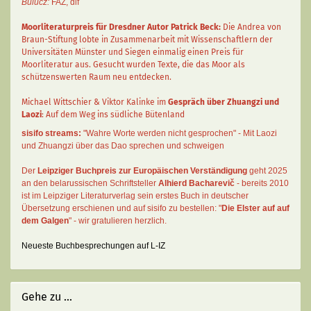
Bulucz:
FAZ
,
dlf
Moorliteraturpreis für Dresdner Autor
Patrick Beck
:
Die Andrea von
Braun-Stiftung lobte in Zusammenarbeit mit Wissenschaftlern der
Universitäten Münster und Siegen einmalig einen Preis für
Moorliteratur aus. Gesucht wurden Texte, die das Moor als
schützenswerten Raum neu entdecken.
Michael Wittschier & Viktor Kalinke im
Gespräch über Zhuangzi und
Laozi
: Auf dem Weg ins südliche Bütenland
sisifo streams:
"Wahre Worte werden nicht gesprochen" - Mit Laozi
und Zhuangzi über das Dao sprechen und schweigen
Der
Leipziger Buchpreis zur Europäischen Verständigung
geht 2025
an den belarussischen Schriftsteller
Alhierd Bacharevič
- bereits 2010
ist im Leipziger Literaturverlag sein erstes Buch in deutscher
Übersetzung erschienen und auf sisifo zu bestellen: "
Die Elster auf auf
dem Galgen
" - wir gratulieren herzlich.
Neueste Buchbesprechungen auf L-IZ
Gehe zu ...