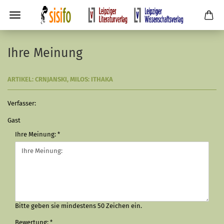
Ihre Meinung
ARTIKEL: CRNJANSKI, MILOS: ITHAKA
Verfasser:
Gast
Ihre Meinung:
Bitte geben sie mindestens 50 Zeichen ein.
Bewertung: