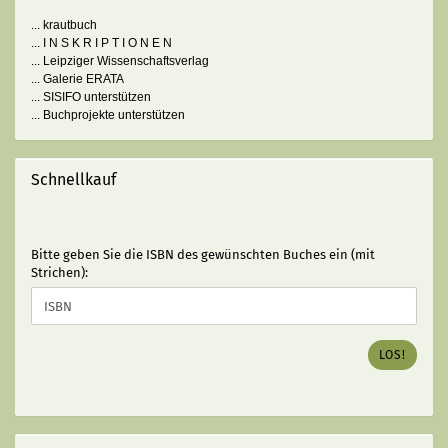
... krautbuch
... I N S K R I P T I O N E N
... Leipziger Wissenschaftsverlag
... Galerie ERATA
... SISIFO unterstützen
... Buchprojekte unterstützen
Schnellkauf
BITTE
Bitte geben Sie die ISBN des gewünschten Buches ein (mit
GEBEN
Strichen):
SIE
DIE
ISBN
DES
LOS!
GEWÜNSCHTEN
BUCHES
EIN
(MIT
STRICHEN):