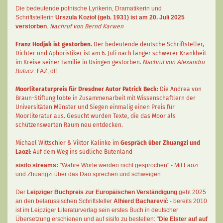
Die bedeutende polnische Lyrikerin, Dramatikerin und
Schriftstellerin
Urszula Kozioł
(geb. 1931) ist am 20. Juli 2025
verstorben
.
Nachruf von Bernd Karwen
Franz Hodjak
ist gestorben.
Der bedeutende deutsche Schriftsteller,
Dichter und Aphoristiker ist am 6. Juli nach langer schwerer Krankheit
im Kreise seiner Familie in Usingen gestorben.
Nachruf von Alexandru
Bulucz:
FAZ
,
dlf
Moorliteraturpreis für Dresdner Autor
Patrick Beck
:
Die Andrea von
Braun-Stiftung lobte in Zusammenarbeit mit Wissenschaftlern der
Universitäten Münster und Siegen einmalig einen Preis für
Moorliteratur aus. Gesucht wurden Texte, die das Moor als
schützenswerten Raum neu entdecken.
Michael Wittschier & Viktor Kalinke im
Gespräch über Zhuangzi und
Laozi
: Auf dem Weg ins südliche Bütenland
sisifo streams:
"Wahre Worte werden nicht gesprochen" - Mit Laozi
und Zhuangzi über das Dao sprechen und schweigen
Der
Leipziger Buchpreis zur Europäischen Verständigung
geht 2025
an den belarussischen Schriftsteller
Alhierd Bacharevič
- bereits 2010
ist im Leipziger Literaturverlag sein erstes Buch in deutscher
Übersetzung erschienen und auf sisifo zu bestellen: "
Die Elster auf auf