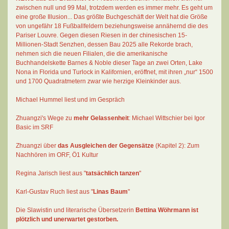
zwischen null und 99 Mal
, trotzdem werden es immer mehr. Es geht um
eine große Illusion... Das größte Buchgeschäft der Welt hat die Größe
von ungefähr 18 Fußballfeldern beziehungsweise annähernd die des
Pariser Louvre. Gegen diesen Riesen in der chinesischen 15-
Millionen-Stadt Senzhen, dessen Bau 2025 alle Rekorde brach,
nehmen sich die neuen Filialen, die die amerikanische
Buchhandelskette Barnes & Noble dieser Tage an zwei Orten, Lake
Nona in Florida und Turlock in Kalifornien, eröffnet, mit ihren „nur“ 1500
und 1700 Quadratmetern zwar wie herzige Kleinkinder aus.
Michael Hummel liest und im Gespräch
Zhuangzi's Wege zu
mehr Gelassenheit
:
Michael Wittschier bei Igor
Basic im SRF
Zhuangzi
über
das Ausgleichen der Gegensätze
(Kapitel 2):
Zum
Nachhören im ORF
, Ö1 Kultur
Regina Jarisch liest aus "
tatsächlich tanzen
"
Karl-Gustav Ruch
liest aus "
Linas Baum
"
Die Slawistin und literarische Übersetzerin
Bettina Wöhrmann
ist
plötzlich und unerwartet gestorben.