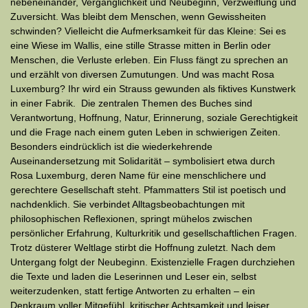
nebeneinander, Vergänglichkeit und Neubeginn, Verzweiflung und
Zuversicht. Was bleibt dem Menschen, wenn Gewissheiten
schwinden? Vielleicht die Aufmerksamkeit für das Kleine: Sei es
eine Wiese im Wallis, eine stille Strasse mitten in Berlin oder
Menschen, die Verluste erleben. Ein Fluss fängt zu sprechen an
und erzählt von diversen Zumutungen. Und was macht Rosa
Luxemburg? Ihr wird ein Strauss gewunden als fiktives Kunstwerk
in einer Fabrik. Die zentralen Themen des Buches sind
Verantwortung, Hoffnung, Natur, Erinnerung, soziale Gerechtigkeit
und die Frage nach einem guten Leben in schwierigen Zeiten.
Besonders eindrücklich ist die wiederkehrende
Auseinandersetzung mit Solidarität – symbolisiert etwa durch
Rosa Luxemburg, deren Name für eine menschlichere und
gerechtere Gesellschaft steht. Pfammatters Stil ist poetisch und
nachdenklich. Sie verbindet Alltagsbeobachtungen mit
philosophischen Reflexionen, springt mühelos zwischen
persönlicher Erfahrung, Kulturkritik und gesellschaftlichen Fragen.
Trotz düsterer Weltlage stirbt die Hoffnung zuletzt. Nach dem
Untergang folgt der Neubeginn. Existenzielle Fragen durchziehen
die Texte und laden die Leserinnen und Leser ein, selbst
weiterzudenken, statt fertige Antworten zu erhalten – ein
Denkraum voller Mitgefühl, kritischer Achtsamkeit und leiser