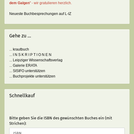
dem Galgen
" - wir gratulieren herzlich.
Neueste Buchbesprechungen auf L-IZ
Gehe zu ...
... krautbuch
... I N S K R I P T I O N E N
... Leipziger Wissenschaftsverlag
... Galerie ERATA
... SISIFO unterstützen
... Buchprojekte unterstützen
Schnellkauf
BITTE
Bitte geben Sie die ISBN des gewünschten Buches ein (mit
GEBEN
Strichen):
SIE
DIE