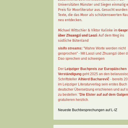
Universitäten Münster und Siegen einmalig 
Preis für Moorliteratur aus. Gesucht wurden
Texte, die das Moor als schützenswerten R
neu entdecken.
Michael Wittschier & Viktor Kalinke im
Gespr
über Zhuangzi und Laozi
: Auf dem Weg ins
südliche Bütenland
sisifo streams:
"Wahre Worte werden nicht
gesprochen" - Mit Laozi und Zhuangzi über 
Dao sprechen und schweigen
Der
Leipziger Buchpreis zur Europäischen
Verständigung
geht 2025 an den belarussis
Schriftsteller
Alhierd Bacharevič
- bereits 20
im Leipziger Literaturverlag sein erstes Buch 
deutscher Übersetzung erschienen und auf si
zu bestellen: "
Die Elster auf auf dem Galgen
gratulieren herzlich.
Neueste Buchbesprechungen auf L-IZ