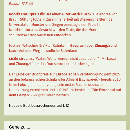
Bulucz:
FAZ
,
dlf
Moorliteraturpreis für Dresdner Autor
Patrick Beck
:
Die Andrea von
Braun-Stiftung lobte in Zusammenarbeit mit Wissenschaftlern der
Universitäten Münster und Siegen einmalig einen Preis für
Moorliteratur aus. Gesucht wurden Texte, die das Moor als
schützenswerten Raum neu entdecken.
Michael Wittschier & Viktor Kalinke im
Gespräch über Zhuangzi und
Laozi
: Auf dem Weg ins südliche Bütenland
sisifo streams:
"Wahre Worte werden nicht gesprochen" - Mit Laozi
und Zhuangzi über das Dao sprechen und schweigen
Der
Leipziger Buchpreis zur Europäischen Verständigung
geht 2025
an den belarussischen Schriftsteller
Alhierd Bacharevič
- bereits 2010
ist im Leipziger Literaturverlag sein erstes Buch in deutscher
Übersetzung erschienen und auf sisifo zu bestellen: "
Die Elster auf auf
dem Galgen
" - wir gratulieren herzlich.
Neueste Buchbesprechungen auf L-IZ
Gehe zu ...