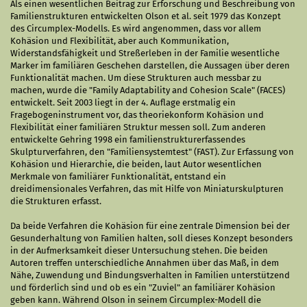
Als einen wesentlichen Beitrag zur Erforschung und Beschreibung von
Familienstrukturen entwickelten Olson et al. seit 1979 das Konzept
des Circumplex-Modells. Es wird angenommen, dass vor allem
Kohäsion und Flexibilität, aber auch Kommunikation,
Widerstandsfähigkeit und Streßerleben in der Familie wesentliche
Marker im familiären Geschehen darstellen, die Aussagen über deren
Funktionalität machen. Um diese Strukturen auch messbar zu
machen, wurde die "Family Adaptability and Cohesion Scale" (FACES)
entwickelt. Seit 2003 liegt in der 4. Auflage erstmalig ein
Fragebogeninstrument vor, das theoriekonform Kohäsion und
Flexibilität einer familiären Struktur messen soll. Zum anderen
entwickelte Gehring 1998 ein familienstrukturerfassendes
Skulpturverfahren, den "Familiensystemtest" (FAST). Zur Erfassung von
Kohäsion und Hierarchie, die beiden, laut Autor wesentlichen
Merkmale von familiärer Funktionalität, entstand ein
dreidimensionales Verfahren, das mit Hilfe von Miniaturskulpturen
die Strukturen erfasst.
Da beide Verfahren die Kohäsion für eine zentrale Dimension bei der
Gesunderhaltung von Familien halten, soll dieses Konzept besonders
in der Aufmerksamkeit dieser Untersuchung stehen. Die beiden
Autoren treffen unterschiedliche Annahmen über das Maß, in dem
Nähe, Zuwendung und Bindungsverhalten in Familien unterstützend
und förderlich sind und ob es ein "Zuviel" an familiärer Kohäsion
geben kann. Während Olson in seinem Circumplex-Modell die