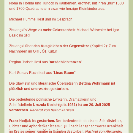
Nona in Florida und Turlock in Kalifornien, eröffnet, mit ihren „nur“ 1500
und 1700 Quadratmetern zwar wie herzige Kleinkinder aus.
Michael Hummel liest und im Gespräch
Zhuangzi's Wege zu
mehr Gelassenheit
:
Michael Wittschier bei Igor
Basic im SRF
Zhuangzi
über
das Ausgleichen der Gegensätze
(Kapitel 2):
Zum
Nachhören im ORF
, Ö1 Kultur
Regina Jarisch liest aus "
tatsächlich tanzen
"
Karl-Gustav Ruch
liest aus "
Linas Baum
"
Die Slawistin und literarische Übersetzerin
Bettina Wöhrmann
ist
plötzlich und unerwartet gestorben.
Die bedeutende polnische Lyrikerin, Dramatikerin und
Schriftstellerin
Urszula Kozioł
(geb. 1931) ist am 20. Juli 2025
verstorben
.
Nachruf von Bernd Karwen
Franz Hodjak
ist gestorben.
Der bedeutende deutsche Schriftsteller,
Dichter und Aphoristiker ist am 6. Juli nach langer schwerer Krankheit
im Kreise seiner Familie in Usingen gestorben.
Nachruf von Alexandru