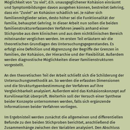
Möglichkeit von "zu viel", d.h. unausgeglichener Kohäsion einräumt
und Symptombildungen davon ausgehen können, bestreitet Gehring,
dass ein "Zuviel" an Kohäsion schädlich sei. Je näher sich
Familienmitglieder seien, desto höher sei die Funktionalität der
Familie, behauptet Gehring. In dieser Arbeit nun sollen die beiden
familienstrukturerfassenden Verfahren jeweils anhand einer
Stichprobe aus dem klinischen und aus dem nichtklinischen Bereich
miteinander verglichen werden. Im ersten Teil erläutern wir die
theoretischen Grundlagen des Untersuchungsgegenstandes. Es
erfolgt eine Definition und Abgrenzung der Begriffe der Grenzen in
Familien, der Kohäsion, der Hierarchie und der Flexibilität. Außerdem
werden diagnostische Möglichkeiten dieser Familienstrukturen
vorgestellt.
An den theoretischen Teil der Arbeit schließt sich die Schilderung der
Untersuchungsmethodik an. So werden die erfassten Dimensionen
und die Strukturtypenbestimmung der Verfahren auf ihre
Vergleichbarkeit analysiert. Außerdem wird das Kohäsionskonzept auf
Kurvilinearität überprüft. Weiterhin soll der Versuch einer Synthese
beider Konzepte unternommen werden, falls sich ergänzende
Informationen beider Verfahren vorliegen.
Im Ergebnisteil werden zunächst die allgemeinen und differentiellen
Befunde zu den beiden Stichproben berichtet, anschließend die
Zusammenhänge zwischen den Variablen analysiert. Den Abschluss