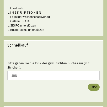
... krautbuch
... I N S K R I P T I O N E N
... Leipziger Wissenschaftsverlag
... Galerie ERATA
... SISIFO unterstützen
... Buchprojekte unterstützen
Schnellkauf
BITTE
Bitte geben Sie die ISBN des gewünschten Buches ein (mit
GEBEN
Strichen):
SIE
DIE
ISBN
DES
LOS!
GEWÜNSCHTEN
BUCHES
EIN
(MIT
STRICHEN):