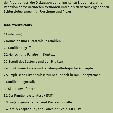
der Arbeit bilden die Diskussion der empirischen Ergebnisse, eine
Reflexion der verwendeten Methoden und die sich daraus ergebenden
Schlussfolgerungen für Forschung und Praxis.
Inhaltsverzeichnis
:
1 Einleitung
2 Kohäsion und Hierarchie in Familien
2.1 Familienbegriff
2.2 Mensch und Familie im Kontext
2.3 Begriff des Systems und der Struktur
2.4 Strukturmerkmale und familienpathologische Konzepte
2.5 Empirische Erkenntnisse zur Gesundheit in Familiensystemen
3 Familiendiagnostik
3.1 Skulpturverfahren
3.2 Der Familiensystemtest – FAST
3.3 Fragebogenverfahren und Prozessmodelle
3.4 Family Adaptability and Cohesion Scale- FACES IV