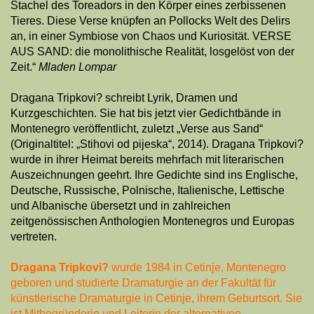
Stachel des Toreadors in den Körper eines zerbissenen
Tieres. Diese Verse knüpfen an Pollocks Welt des Delirs
an, in einer Symbiose von Chaos und Kuriosität. VERSE
AUS SAND: die monolithische Reali­tät, losgelöst von der
Zeit.“
Mladen Lompar
Dragana Tripkovi? schreibt Lyrik, Dramen und
Kurzgeschichten. Sie hat bis jetzt vier Gedichtbände in
Montenegro veröffentlicht, zuletzt „Verse aus Sand“
(Originaltitel: „Stihovi od pijeska“, 2014). Dragana Tripkovi?
wurde in ihrer Heimat bereits mehrfach mit literarischen
Auszeichnungen geehrt. Ihre Gedichte sind ins Englische,
Deutsche, Russische, Polnische, Italienische, Lettische
und Albanische übersetzt und in zahlreichen
zeitgenössischen Anthologien Montenegros und Europas
vertreten.
Dragana Tripkovi?
wurde 1984 in Cetinje, Montenegro
geboren und studierte Dramaturgie an der Fakultät für
künstlerische Dramaturgie in Cetinje, ihrem Geburtsort. Sie
ist Mitbegründerin und Leiterin der alternativen