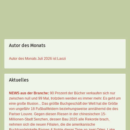
Autor des Monats
Autor des Monats
Juli 2026 ist
Laozi
Aktuelles
NEWS aus der Branche:
90 Prozent der Bücher verkaufen sich nur
zwischen null und 99 Mal
, trotzdem werden es immer mehr. Es geht um
eine große Illusion... Das größte Buchgeschäft der Welt hat die Größe
von ungefähr 18 Fußballfeldern beziehungsweise annähernd die des
Pariser Louvre. Gegen diesen Riesen in der chinesischen 15-
Millionen-Stadt Senzhen, dessen Bau 2025 alle Rekorde brach,
nehmen sich die neuen Filialen, die die amerikanische
Buchhandelskette Barnes & Noble dieser Tage an zwei Orten, Lake