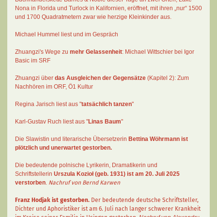
Nona in Florida und Turlock in Kalifornien, eröffnet, mit ihren „nur“ 1500
und 1700 Quadratmetern zwar wie herzige Kleinkinder aus.
Michael Hummel liest und im Gespräch
Zhuangzi's Wege zu
mehr Gelassenheit
:
Michael Wittschier bei Igor
Basic im SRF
Zhuangzi
über
das Ausgleichen der Gegensätze
(Kapitel 2):
Zum
Nachhören im ORF
, Ö1 Kultur
Regina Jarisch liest aus "
tatsächlich tanzen
"
Karl-Gustav Ruch
liest aus "
Linas Baum
"
Die Slawistin und literarische Übersetzerin
Bettina Wöhrmann
ist
plötzlich und unerwartet gestorben.
Die bedeutende polnische Lyrikerin, Dramatikerin und
Schriftstellerin
Urszula Kozioł
(geb. 1931) ist am 20. Juli 2025
verstorben
.
Nachruf von Bernd Karwen
Franz Hodjak
ist gestorben.
Der bedeutende deutsche Schriftsteller,
Dichter und Aphoristiker ist am 6. Juli nach langer schwerer Krankheit