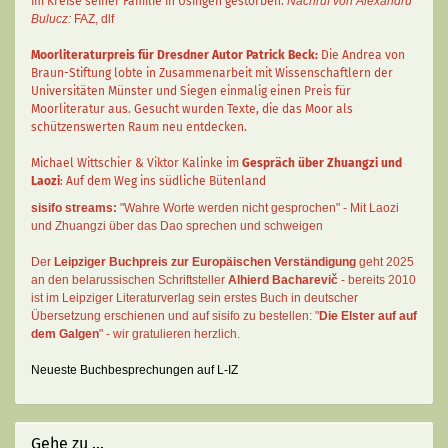
im Kreise seiner Familie in Usingen gestorben.
Nachruf von Alexandru
Bulucz:
FAZ
,
dlf
Moorliteraturpreis für Dresdner Autor
Patrick Beck
:
Die Andrea von
Braun-Stiftung lobte in Zusammenarbeit mit Wissenschaftlern der
Universitäten Münster und Siegen einmalig einen Preis für
Moorliteratur aus. Gesucht wurden Texte, die das Moor als
schützenswerten Raum neu entdecken.
Michael Wittschier & Viktor Kalinke im
Gespräch über Zhuangzi und
Laozi
: Auf dem Weg ins südliche Bütenland
sisifo streams:
"Wahre Worte werden nicht gesprochen" - Mit Laozi
und Zhuangzi über das Dao sprechen und schweigen
Der
Leipziger Buchpreis zur Europäischen Verständigung
geht 2025
an den belarussischen Schriftsteller
Alhierd Bacharevič
- bereits 2010
ist im Leipziger Literaturverlag sein erstes Buch in deutscher
Übersetzung erschienen und auf sisifo zu bestellen: "
Die Elster auf auf
dem Galgen
" - wir gratulieren herzlich.
Neueste Buchbesprechungen auf L-IZ
Gehe zu ...