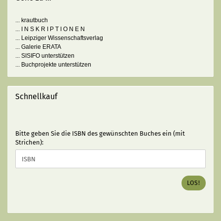
... krautbuch
... I N S K R I P T I O N E N
... Leipziger Wissenschaftsverlag
... Galerie ERATA
... SISIFO unterstützen
... Buchprojekte unterstützen
Schnellkauf
BITTE
Bitte geben Sie die ISBN des gewünschten Buches ein (mit
GEBEN
Strichen):
SIE
DIE
ISBN
DES
LOS!
GEWÜNSCHTEN
BUCHES
EIN
(MIT