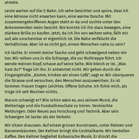
atmete.
Leute warten auf die S-Bahn. Ich sehe Gesichter und spüre, dass ich
eine Adresse nicht erwarten kann, eine warme Dusche. Mit
zusammengekniffenen Augen steht er da und suchte unter den
Ankommenden mein Gesicht. Nie konnte ich ihn dazu bewegen, eine
stärkere Brille zu kaufen. Jetzt, da ich ihn von weitem sehe, fällt mir
auf, wie unscheinbar er eigentlich ist. Die Nähe verfälscht die
Verhältnisse. Aber ist es nicht gut, einem Menschen nahe zu sein?
Ich lächle. Er nimmt meine Tasche und geht schweigend neben mir
her. Wir reihen uns in die Schlange, die zur Rolltreppe führt. Ich
wende meinen Kopf, schaue auf seine Seite. Wie bleich er ist. „Was
hast du?” frage ich ihn. Er antwortet nicht. Wir gehen durch die
Eingangshalle. „Komm, trinken wir einen Café”, sagt er. Wir überqueren
die Strasse und versuchen, den Menschen auszuweichen. Es ist
Sommer. Frauen tragen Leichtes. Offene Schuhe. Ich fühle mich, als
trüge ich seit Wochen nichts.
Warum schweigt er? Wie schön wäre es, aus seinem Mund, die
Wetterlage und die Fussballresultate zu hören. Vermischte
Meldungen. Oder Neues aus Forschung und Technik. Aber sein
Schweigen ist lauter als der Verkehr.
Wir sitzen draussen. Auf einem grünen Kunstrasen, unter Palmen und
Bananenbäumen. Der Kellner bringt die Cocktailkarte. Wir bestellen
Kaffee. Den Kellner begleitet Kubanische Musik. Er drückt die