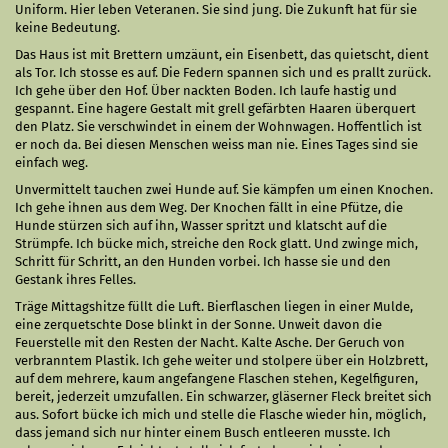
Uniform. Hier leben Veteranen. Sie sind jung. Die Zukunft hat für sie
keine Bedeutung.
Das Haus ist mit Brettern umzäunt, ein Eisenbett, das quietscht, dient
als Tor. Ich stosse es auf. Die Federn spannen sich und es prallt zurück.
Ich gehe über den Hof. Über nackten Boden. Ich laufe hastig und
gespannt. Eine hagere Gestalt mit grell gefärbten Haaren überquert
den Platz. Sie verschwindet in einem der Wohnwagen. Hoffentlich ist
er noch da. Bei diesen Menschen weiss man nie. Eines Tages sind sie
einfach weg.
Unvermittelt tauchen zwei Hunde auf. Sie kämpfen um einen Knochen.
Ich gehe ihnen aus dem Weg. Der Knochen fällt in eine Pfütze, die
Hunde stürzen sich auf ihn, Wasser spritzt und klatscht auf die
Strümpfe. Ich bücke mich, streiche den Rock glatt. Und zwinge mich,
Schritt für Schritt, an den Hunden vorbei. Ich hasse sie und den
Gestank ihres Felles.
Träge Mittagshitze füllt die Luft. Bierflaschen liegen in einer Mulde,
eine zerquetschte Dose blinkt in der Sonne. Unweit davon die
Feuerstelle mit den Resten der Nacht. Kalte Asche. Der Geruch von
verbranntem Plastik. Ich gehe weiter und stolpere über ein Holzbrett,
auf dem mehrere, kaum angefangene Flaschen stehen, Kegelfiguren,
bereit, jederzeit umzufallen. Ein schwarzer, gläserner Fleck breitet sich
aus. Sofort bücke ich mich und stelle die Flasche wieder hin, möglich,
dass jemand sich nur hinter einem Busch entleeren musste. Ich