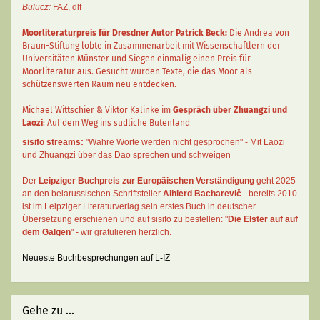
Bulucz:
FAZ
,
dlf
Moorliteraturpreis für Dresdner Autor
Patrick Beck
:
Die Andrea von
Braun-Stiftung lobte in Zusammenarbeit mit Wissenschaftlern der
Universitäten Münster und Siegen einmalig einen Preis für
Moorliteratur aus. Gesucht wurden Texte, die das Moor als
schützenswerten Raum neu entdecken.
Michael Wittschier & Viktor Kalinke im
Gespräch über Zhuangzi und
Laozi
: Auf dem Weg ins südliche Bütenland
sisifo streams:
"Wahre Worte werden nicht gesprochen" - Mit Laozi
und Zhuangzi über das Dao sprechen und schweigen
Der
Leipziger Buchpreis zur Europäischen Verständigung
geht 2025
an den belarussischen Schriftsteller
Alhierd Bacharevič
- bereits 2010
ist im Leipziger Literaturverlag sein erstes Buch in deutscher
Übersetzung erschienen und auf sisifo zu bestellen: "
Die Elster auf auf
dem Galgen
" - wir gratulieren herzlich.
Neueste Buchbesprechungen auf L-IZ
Gehe zu ...