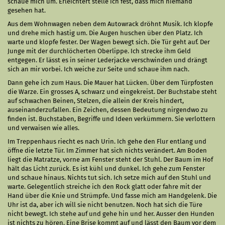
schaue mich um. Erleichtert stelle ich fest, dass mich niemand
gesehen hat.
Aus dem Wohnwagen neben dem Autowrack dröhnt Musik. Ich klopfe
und drehe mich hastig um. Die Augen huschen über den Platz. Ich
warte und klopfe fester. Der Wagen bewegt sich. Die Tür geht auf. Der
Junge mit der durchlöcherten Oberlippe. Ich strecke ihm Geld
entgegen. Er lässt es in seiner Lederjacke verschwinden und drängt
sich an mir vorbei. Ich weiche zur Seite und schaue ihm nach.
Dann gehe ich zum Haus. Die Mauer hat Lücken. Über dem Türpfosten
die Warze. Ein grosses A, schwarz und eingekreist. Der Buchstabe steht
auf schwachen Beinen, Stelzen, die allein der Kreis hindert,
auseinanderzufallen. Ein Zeichen, dessen Bedeutung nirgendwo zu
finden ist. Buchstaben, Begriffe und Ideen verkümmern. Sie verlottern
und verwaisen wie alles.
Im Treppenhaus riecht es nach Urin. Ich gehe den Flur entlang und
öffne die letzte Tür. Im Zimmer hat sich nichts verändert. Am Boden
liegt die Matratze, vorne am Fenster steht der Stuhl. Der Baum im Hof
hält das Licht zurück. Es ist kühl und dunkel. Ich gehe zum Fenster
und schaue hinaus. Nichts tut sich. Ich setze mich auf den Stuhl und
warte. Gelegentlich streiche ich den Rock glatt oder fahre mit der
Hand über die Knie und Strümpfe. Und fasse mich am Handgelenk. Die
Uhr ist da, aber ich will sie nicht benutzen. Noch hat sich die Türe
nicht bewegt. Ich stehe auf und gehe hin und her. Ausser den Hunden
ist nichts zu hören. Eine Brise kommt auf und lässt den Baum vor dem