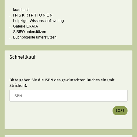
... krautbuch
... I N S K R I P T I O N E N
... Leipziger Wissenschaftsverlag
... Galerie ERATA
... SISIFO unterstützen
... Buchprojekte unterstützen
Schnellkauf
BITTE
Bitte geben Sie die ISBN des gewünschten Buches ein (mit
GEBEN
Strichen):
SIE
DIE
ISBN
DES
LOS!
GEWÜNSCHTEN
BUCHES
EIN
(MIT
STRICHEN):