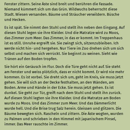
Fenster zittern. Seine Äste sind breit und berühren die Fassade.
Niemand kümmert sich um das Grün. Wildwuchs beherrscht diese
Stadt. Wiesen versanden. Bäume und Sträucher verwildern. Büsche
und Hecken.
Es ist spät. Sie nimmt den Stuhl und stellt ihn neben den Eingang. Auf
diesen Stuhl legen sie ihre Kleider. Und die Matratze wird zu Moos,
das Zimmer zum Meer. Das Zimmer, in das er kommt. Im Treppenhaus
ist es still. Unruhe ergreift sie. Sie zwingt sich, sitzenzubleiben. Ich
werde nicht hin- und hergehen. Nur Tiere im Zoo drehen sich um sich
selbst und machen sich verrückt. Sie beginnt zu weinen. Sieht wie
Tränen auf den Boden tropfen.
Sie hört ein Geräusch im Flur. Doch die Türe geht nicht auf. Sie steht
am Fenster und weiss plötzlich, dass er nicht kommt. Er wird nie mehr
kommen. Es ist vorbei. Sie dreht sich um, geht im Kreis, sie muss jetzt
gehen. Sie will sich an der Decke festhalten, an den Wänden, am
Boden. Arme und Hände in der Ecke. Sie muss jetzt gehen. Es ist
dunkel. Sie geht zur Tür, greift nach dem Stuhl und stellt ihn zurück.
Auf diesen Stuhl legten sie ihre Kleider. Und die Matratze am Boden
wurde zu Moos. Und das Zimmer zum Meer. Und das Dämmerlicht
wurde hell. Und die Brise trug Salz herein. Gleissen und glitzern. Die
Bäume bewegten sich. Rascheln und zittern. Die Äste wogten, wurden
zu Palmen und schrieben in den Himmel mit japanischem Pinsel,
immer. Das Meer rauschte im Zimmer.