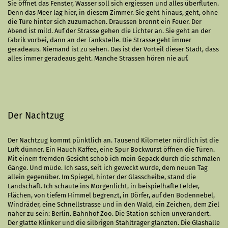
Sie öffnet das Fenster, Wasser soll sich ergiessen und alles überfluten.
Denn das Meer lag hier, in diesem Zimmer. Sie geht hinaus, geht, ohne
die Türe hinter sich zuzumachen. Draussen brennt ein Feuer. Der
Abend ist mild. Auf der Strasse gehen die Lichter an. Sie geht an der
Fabrik vorbei, dann an der Tankstelle. Die Strasse geht immer
geradeaus. Niemand ist zu sehen. Das ist der Vorteil dieser Stadt, dass
alles immer geradeaus geht. Manche Strassen hören nie auf.
Der Nachtzug
Der Nachtzug kommt pünktlich an. Tausend Kilometer nördlich ist die
Luft dünner. Ein Hauch Kaffee, eine Spur Bockwurst öffnen die Türen.
Mit einem fremden Gesicht schob ich mein Gepäck durch die schmalen
Gänge. Und müde. Ich sass, seit ich geweckt wurde, dem neuen Tag
allein gegenüber. Im Spiegel, hinter der Glasscheibe, stand die
Landschaft. Ich schaute ins Morgenlicht, in beispielhafte Felder,
Flächen, von tiefem Himmel begrenzt, in Dörfer, auf den Bodennebel,
Windräder, eine Schnellstrasse und in den Wald, ein Zeichen, dem Ziel
näher zu sein: Berlin. Bahnhof Zoo. Die Station schien unverändert.
Der glatte Klinker und die silbrigen Stahlträger glänzten. Die Glashalle