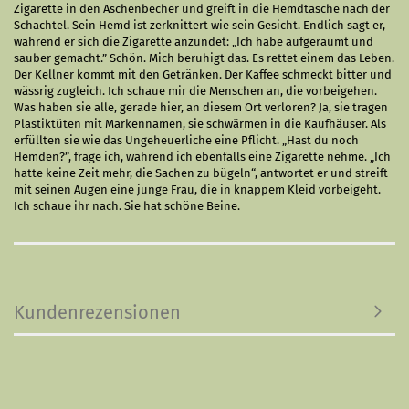
Zigarette in den Aschenbecher und greift in die Hemdtasche nach der
Schachtel. Sein Hemd ist zerknittert wie sein Gesicht. Endlich sagt er,
während er sich die Zigarette anzündet: „Ich habe aufgeräumt und
sauber gemacht.” Schön. Mich beruhigt das. Es rettet einem das Leben.
Der Kellner kommt mit den Getränken. Der Kaffee schmeckt bitter und
wässrig zugleich. Ich schaue mir die Menschen an, die vorbeigehen.
Was haben sie alle, gerade hier, an diesem Ort verloren? Ja, sie tragen
Plastiktüten mit Markennamen, sie schwärmen in die Kaufhäuser. Als
erfüllten sie wie das Ungeheuerliche eine Pflicht. „Hast du noch
Hemden?”, frage ich, während ich ebenfalls eine Zigarette nehme. „Ich
hatte keine Zeit mehr, die Sachen zu bügeln“, antwortet er und streift
mit seinen Augen eine junge Frau, die in knappem Kleid vorbeigeht.
Ich schaue ihr nach. Sie hat schöne Beine
.
Kundenrezensionen