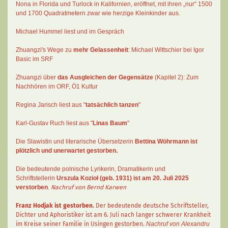
Nona in Florida und Turlock in Kalifornien, eröffnet, mit ihren „nur“ 1500
und 1700 Quadratmetern zwar wie herzige Kleinkinder aus.
Michael Hummel liest und im Gespräch
Zhuangzi's Wege zu
mehr Gelassenheit
:
Michael Wittschier bei Igor
Basic im SRF
Zhuangzi
über
das Ausgleichen der Gegensätze
(Kapitel 2):
Zum
Nachhören im ORF
, Ö1 Kultur
Regina Jarisch liest aus "
tatsächlich tanzen
"
Karl-Gustav Ruch
liest aus "
Linas Baum
"
Die Slawistin und literarische Übersetzerin
Bettina Wöhrmann
ist
plötzlich und unerwartet gestorben.
Die bedeutende polnische Lyrikerin, Dramatikerin und
Schriftstellerin
Urszula Kozioł
(geb. 1931) ist am 20. Juli 2025
verstorben
.
Nachruf von Bernd Karwen
Franz Hodjak
ist gestorben.
Der bedeutende deutsche Schriftsteller,
Dichter und Aphoristiker ist am 6. Juli nach langer schwerer Krankheit
im Kreise seiner Familie in Usingen gestorben.
Nachruf von Alexandru