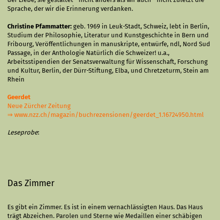
Sprache, der wir die Erinnerung verdanken.
Christine Pfammatter:
geb. 1969 in Leuk-Stadt, Schweiz, lebt in Berlin,
Studium der Philosophie, Literatur und Kunstgeschichte in Bern und
Fribourg, Veröffentlichungen in manuskripte, entwürfe, ndl, Nord Sud
Passage, in der Anthologie Natürlich die Schweizer! u.a.,
Arbeitsstipendien der Senatsverwaltung für Wissenschaft, Forschung
und Kultur, Berlin, der Dürr-Stiftung, Elba, und Chretzeturm, Stein am
Rhein
Geerdet
Neue Zürcher Zeitung
⇒
www.nzz.ch/magazin/buchrezensionen/geerdet_1.16724950.html
Leseprobe
:
Das Zimmer
Es gibt ein Zimmer. Es ist in einem vernachlässigten Haus. Das Haus
trägt Abzeichen. Parolen und Sterne wie Medaillen einer schäbigen