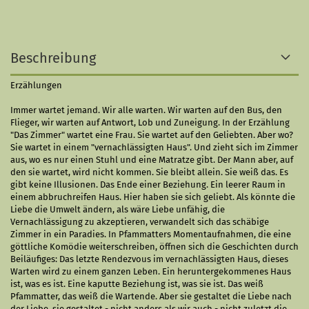
Beschreibung
Erzählungen
Immer wartet jemand. Wir alle warten. Wir warten auf den Bus, den
Flieger, wir warten auf Antwort, Lob und Zuneigung. In der Erzählung
"Das Zimmer" wartet eine Frau. Sie wartet auf den Geliebten. Aber wo?
Sie wartet in einem "vernachlässigten Haus". Und zieht sich im Zimmer
aus, wo es nur einen Stuhl und eine Matratze gibt. Der Mann aber, auf
den sie wartet, wird nicht kommen. Sie bleibt allein. Sie weiß das. Es
gibt keine Illusionen. Das Ende einer Beziehung. Ein leerer Raum in
einem abbruchreifen Haus. Hier haben sie sich geliebt. Als könnte die
Liebe die Umwelt ändern, als wäre Liebe unfähig, die
Vernachlässigung zu akzeptieren, verwandelt sich das schäbige
Zimmer in ein Paradies. In Pfammatters Momentaufnahmen, die eine
göttliche Komödie weiterschreiben, öffnen sich die Geschichten durch
Beiläufiges: Das letzte Rendezvous im vernachlässigten Haus, dieses
Warten wird zu einem ganzen Leben. Ein heruntergekommenes Haus
ist, was es ist. Eine kaputte Beziehung ist, was sie ist. Das weiß
Pfammatter, das weiß die Wartende. Aber sie gestaltet die Liebe nach
der Liebe, sie gestaltet - nicht anders als wir auch - nicht zuletzt die