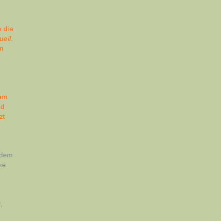
e die
ueil
.
en
 am
nd
zt
 dem
ke
r
,