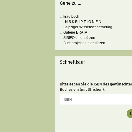
Gehe zu ...
... krautbuch
... I N S K R I P T I O N E N
... Leipziger Wissenschaftsverlag
... Galerie ERATA
... SISIFO unterstützen
... Buchprojekte unterstützen
Schnellkauf
BITTE
Bitte geben Sie die ISBN des gewünschte
GEBEN
Buches ein (mit Strichen):
SIE
DIE
ISBN
DES
GEWÜNSCHTEN
BUCHES
EIN
(MIT