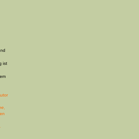
und
 ist
,
nem
Autor
ee
,
hen
.