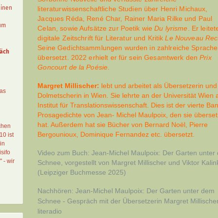
einen
literaturwissenschaftliche Studien über Henri Michaux,
Jacques Réda, René Char, Rainer Maria Rilke und Paul
aum
Celan, sowie Aufsätze zur Poetik wie
Du lyrisme
. Er leitet
digitale Zeitschrift für Literatur und Kritik
Le Nouveau Rec
Seine Gedichtsammlungen wurden in zahlreiche Sprach
äch
übersetzt. 2022 erhielt er für sein Gesamtwerk den
Prix
Goncourt de la Poésie
.
Margret Millischer:
lebt und arbeitet als Übersetzerin und
das
Dolmetscherin in Wien. Sie lehrte an der Universität Wien
Institut für Translationswissenschaft. Dies ist der vierte Ba
Prosagedichte von Jean- Michel Maulpoix, den sie überset
hat. Außerdem hat sie Bücher von Bernard Noël, Pierre
chen
Bergounioux, Dominique Fernandez etc. übersetzt.
10 ist
in
sifo
Video zum Buch:
Jean-Michel Maulpoix: Der Garten unter
" - wir
Schnee, vorgestellt von Margret Millischer und Viktor Kalin
(Leipziger Buchmesse 2025)
Nachhören:
Jean-Michel Maulpoix: Der Garten unter dem
Schnee - Gespräch mit der Übersetzerin Margret Millische
literadio