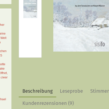
cher
eine
 Welt
n
schen
25
ette
Lake
ffnet,
n zwar
Beschreibung
Leseprobe
Stimme
chael
Kundenrezensionen (9)