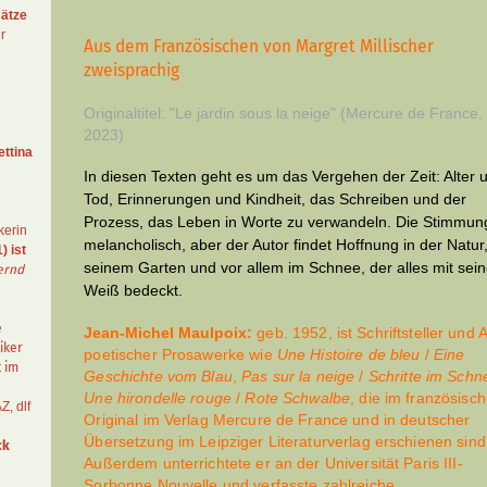
ätze
r
Aus dem Französischen von Margret Millischer
zweisprachig
Originaltitel: "Le jardin sous la neige" (Mercure de France,
2023)
ettina
In diesen Texten geht es um das Vergehen der Zeit: Alter 
Tod, Erinnerungen und Kindheit, das Schreiben und der
Prozess, das Leben in Worte zu verwandeln. Die Stimmung
kerin
melancholisch, aber der Autor findet Hoffnung in der Natur
) ist
seinem Garten und vor allem im Schnee, der alles mit sei
ernd
Weiß bedeckt.
e
Jean-Michel Maulpoix:
geb. 1952, ist Schriftsteller und 
iker
poetischer Prosawerke wie
Une Histoire de bleu
/
Eine
t im
Geschichte vom Blau
,
Pas sur la neige
/
Schritte im Schn
Une hirondelle rouge
/
Rote Schwalbe
, die im französisc
AZ
,
dlf
Original im Verlag Mercure de France und in deutscher
Übersetzung im Leipziger Literaturverlag erschienen sind
ck
Außerdem unterrichtete er an der Universität Paris III-
Sorbonne Nouvelle und verfasste zahlreiche