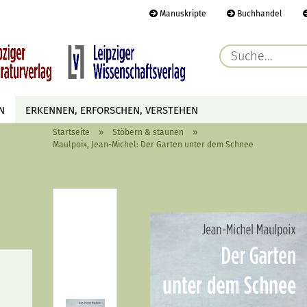
Manuskripte
Buchhandel
E-Ma
N
ERKENNEN, ERFORSCHEN, VERSTEHEN
Pass
»
»
Startseite
Stöbern & staunen
AUTOREN
TERMINE
HÖREN & SEHEN
Maulpoix, Jean-Michel: Der Garten unter dem Schnee
Konto 
Passwo