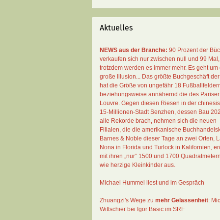
Aktuelles
NEWS aus der Branche:
90 Prozent der Bü
verkaufen sich nur zwischen null und 99 Mal
,
trotzdem werden es immer mehr. Es geht um 
große Illusion... Das größte Buchgeschäft der
hat die Größe von ungefähr 18 Fußballfelder
beziehungsweise annähernd die des Pariser
Louvre. Gegen diesen Riesen in der chinesi
15-Millionen-Stadt Senzhen, dessen Bau 20
alle Rekorde brach, nehmen sich die neuen
Filialen, die die amerikanische Buchhandelsk
Barnes & Noble dieser Tage an zwei Orten, 
Nona in Florida und Turlock in Kalifornien, erö
mit ihren „nur“ 1500 und 1700 Quadratmeter
wie herzige Kleinkinder aus.
Michael Hummel liest und im Gespräch
Zhuangzi's Wege zu
mehr Gelassenheit
:
Mi
Wittschier bei Igor Basic im SRF