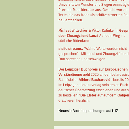
Universitäten Münster und Siegen einmalig 
Preis für Moorliteratur aus. Gesucht wurden
Texte, die das Moor als schützenswerten R
neu entdecken.
Michael Wittschier & Viktor Kalinke im
Gespr
über Zhuangzi und Laozi
: Auf dem Weg ins
südliche Bütenland
sisifo streams:
"Wahre Worte werden nicht
gesprochen" - Mit Laozi und Zhuangzi über 
Dao sprechen und schweigen
Der
Leipziger Buchpreis zur Europäischen
Verständigung
geht 2025 an den belarussis
Schriftsteller
Alhierd Bacharevič
- bereits 20
im Leipziger Literaturverlag sein erstes Buch 
deutscher Übersetzung erschienen und auf si
zu bestellen: "
Die Elster auf auf dem Galgen
gratulieren herzlich.
Neueste Buchbesprechungen auf L-IZ