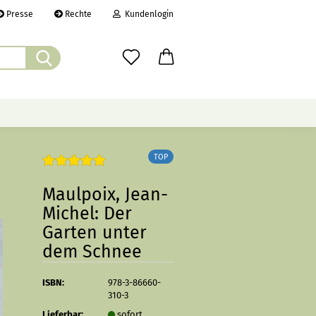
Presse
Rechte
Kundenlogin
Suche...
il
wort
ÜBER UNS
CHRONIK
LINKS
TOP
Maulpoix, Jean-
Michel: Der
erstellen
Garten unter
rt vergessen?
dem Schnee
ISBN:
978-3-86660-
310-3
Lieferbar:
sofort