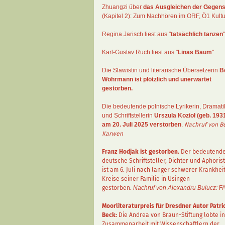
Zhuangzi
über
das Ausgleichen der Gegens
(Kapitel 2):
Zum Nachhören im ORF
, Ö1 Kultu
Regina Jarisch liest aus "
tatsächlich tanzen
"
Karl-Gustav Ruch
liest aus "
Linas Baum
"
Die Slawistin und literarische Übersetzerin
B
Wöhrmann
ist plötzlich und unerwartet
gestorben.
Die bedeutende polnische Lyrikerin, Dramati
und Schriftstellerin
Urszula Kozioł
(geb. 1931
am 20. Juli 2025 verstorben
.
Nachruf von B
Karwen
Franz Hodjak
ist gestorben.
Der bedeutend
deutsche Schriftsteller, Dichter und Aphorist
ist am 6. Juli nach langer schwerer Krankhei
Kreise seiner Familie in Usingen
gestorben.
Nachruf von Alexandru Bulucz:
F
Moorliteraturpreis für Dresdner Autor
Patri
Beck
:
Die Andrea von Braun-Stiftung lobte in
Zusammenarbeit mit Wissenschaftlern der