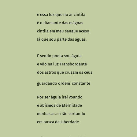
e essa luz que no ar cintila
é o diamante das mágoas
cintila em meu sangue aceso
Já que sou parte das águas.
E sendo poeta sou águia
e vôo na luz Transbordante
dos astros que cruzam os céus
guardando ordem constante
Por ser águia irei voando
e abismos de Eternidade
minhas asas irão cortando
em busca da Liberdade