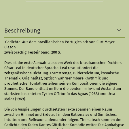
Beschreibung
Gedichte. Aus dem brasilianischen Portugiesisch von Curt Meyer-
Clason
zweisprachig, Festeinband, 200 S.
Dies ist die erste Auswahl aus dem Werk des brasilianischen Dichters
César Leal in deutscher Sprache. Leal revolutioniert die
zeitgenössische Dichtung. Formstrenge, Bilderreichtum, kosmische
Thematik, Originalität, optisch wahrnehmbare Rhythmik und
prophetischer Tonfall verleihen seinen Kompositionen die eigene
Stimme. Der Band enthält im Kern die beiden im In- und Ausland am
stärksten beachteten Zyklen O Triunfo das Águas (1968) und Ursa
Maior (1969).
Die von Anspielungen durchsetzten Texte spannen einen Raum
zwischen Himmel und Erde auf, in dem Rationales und Sinnliches,
Intuition und Reflexion aufeinander folgen. Thematisch spinnen die
Gedichte den Faden Dantes Göttlicher Komödie weiter. Die Apokalypse