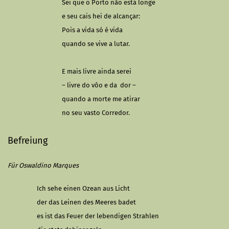
Sei que o Porto não está longe
e seu cais hei de alcançar:
Pois a vida só é vida
quando se vive a lutar.
E mais livre ainda serei
– livre do vôo e da
dor –
quando a morte me atirar
no seu vasto Corredor.
Befreiung
Für Oswaldino Marques
Ich sehe einen Ozean aus Licht
der das Leinen des Meeres badet
es ist das Feuer der lebendigen Strahlen