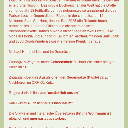
zwischen null und 99 Mal
, trotzdem werden es immer mehr. Es geht um
eine große Illusion... Das größte Buchgeschäft der Welt hat die Größe
von ungefähr 18 Fußballfeldern beziehungsweise annähernd die des
Pariser Louvre. Gegen diesen Riesen in der chinesischen 15-
Millionen-Stadt Senzhen, dessen Bau 2025 alle Rekorde brach,
nehmen sich die neuen Filialen, die die amerikanische
Buchhandelskette Barnes & Noble dieser Tage an zwei Orten, Lake
Nona in Florida und Turlock in Kalifornien, eröffnet, mit ihren „nur“ 1500
und 1700 Quadratmetern zwar wie herzige Kleinkinder aus.
Michael Hummel liest und im Gespräch
Zhuangzi's Wege zu
mehr Gelassenheit
:
Michael Wittschier bei Igor
Basic im SRF
Zhuangzi
über
das Ausgleichen der Gegensätze
(Kapitel 2):
Zum
Nachhören im ORF
, Ö1 Kultur
Regina Jarisch liest aus "
tatsächlich tanzen
"
Karl-Gustav Ruch
liest aus "
Linas Baum
"
Die Slawistin und literarische Übersetzerin
Bettina Wöhrmann
ist
plötzlich und unerwartet gestorben.