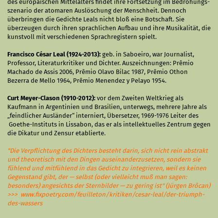
des europäischen Mittelalters findet ihre Fortsetzung im Bedrohungs­
szenario der atomaren Auslöschung der Menschheit. Dennoch
überbringen die Gedichte Leals nicht bloß eine Botschaft. Sie
überzeugen durch ihren sprachlichen Aufbau und ihre Musikalität, die
kunstvoll mit verschiedenen Sprachregistern spielt.
Francisco César Leal (1924-2013):
geb. in Saboeiro, war Journalist,
Professor, Literaturkritiker und Dichter. Auszeichnungen: Prêmio
Machado de Assis 2006, Prêmio Olavo Bilac 1987, Prêmio Othon
Bezerra de Mello 1964, Prêmio Menendez y Pelayo 1954.
Curt Meyer-Clason (1910-2012):
vor dem Zweiten Weltkrieg als
Kaufmann in Argentinien und Brasilien, unterwegs, mehrere Jahre als
„feindlicher Ausländer“ interniert, Übersetzer, 1969-1976 Leiter des
Goethe-Instituts in Lissabon, das er als intellektuelles Zentrum gegen
die Dikatur und Zensur etablierte.
"Die Verpflichtung des Dichters besteht darin, sich nicht rein abstrakt
und theoretisch mit den Dingen auseinanderzusetzen, sondern sie
fühlend und mitfühlend in das Gedicht zu integrieren, weil es keinen
Gegenstand gibt, der — selbst (oder vielleicht muß man sagen:
besonders) angesichts der Sternbilder — zu gering ist" (Jürgen Brôcan)
>>>
www.fixpoetry.com/feuilleton/kritiken/cesar-leal/der-triumph-
des-wassers