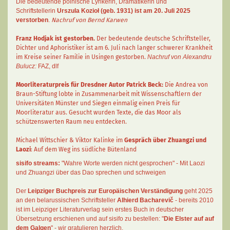
Die bedeutende polnische Lyrikerin, Dramatikerin und
Schriftstellerin
Urszula Kozioł
(geb. 1931) ist am 20. Juli 2025
verstorben
.
Nachruf von Bernd Karwen
Franz Hodjak
ist gestorben.
Der bedeutende deutsche Schriftsteller,
Dichter und Aphoristiker ist am 6. Juli nach langer schwerer Krankheit
im Kreise seiner Familie in Usingen gestorben.
Nachruf von Alexandru
Bulucz:
FAZ
,
dlf
Moorliteraturpreis für Dresdner Autor
Patrick Beck
:
Die Andrea von
Braun-Stiftung lobte in Zusammenarbeit mit Wissenschaftlern der
Universitäten Münster und Siegen einmalig einen Preis für
Moorliteratur aus. Gesucht wurden Texte, die das Moor als
schützenswerten Raum neu entdecken.
Michael Wittschier & Viktor Kalinke im
Gespräch über Zhuangzi und
Laozi
: Auf dem Weg ins südliche Bütenland
sisifo streams:
"Wahre Worte werden nicht gesprochen" - Mit Laozi
und Zhuangzi über das Dao sprechen und schweigen
Der
Leipziger Buchpreis zur Europäischen Verständigung
geht 2025
an den belarussischen Schriftsteller
Alhierd Bacharevič
- bereits 2010
ist im Leipziger Literaturverlag sein erstes Buch in deutscher
Übersetzung erschienen und auf sisifo zu bestellen: "
Die Elster auf auf
dem Galgen
" - wir gratulieren herzlich.