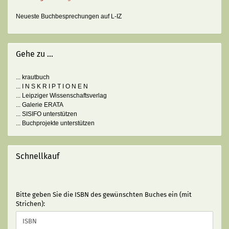
Neueste Buchbesprechungen auf L-IZ
Gehe zu ...
... krautbuch
... I N S K R I P T I O N E N
... Leipziger Wissenschaftsverlag
... Galerie ERATA
... SISIFO unterstützen
... Buchprojekte unterstützen
Schnellkauf
BITTE
Bitte geben Sie die ISBN des gewünschten Buches ein (mit
GEBEN
Strichen):
SIE
DIE