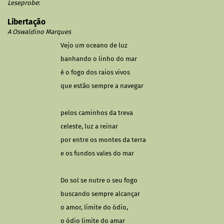
Leseprobe
:
Libertação
A Oswaldino Marques
Vejo um oceano de luz
banhando o linho do mar
é o fogo dos raios vivos
que estão sempre a navegar
pelos c
aminhos da treva
celeste, luz a reinar
por entre os montes da terra
e os fundos vales do mar
Do sol se nutre o seu fogo
buscando sempre alcançar
o amor, limite do ódio,
o ódio limite do amar