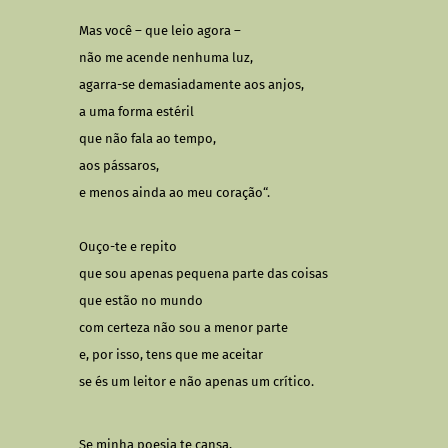
Mas você – que leio agora
–
não me acende nenhuma luz,
agarra-se demasiadamente aos anjos,
a uma forma estéril
que não fala ao tempo,
aos pássaros,
e menos ainda ao meu coração“.
Ouço-te e repito
que sou apenas pequena parte das coisas
que estão no mundo
com certeza não sou a menor parte
e, por isso, tens que me aceitar
se és um leitor e não apenas um crítico.
Se minha poesia te cansa,