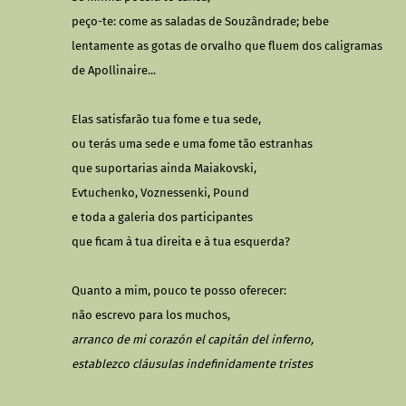
peço-te: come as saladas de Souzândrade; bebe
lentamente as gotas de orvalho que fluem dos caligramas
de Apollinaire...
Elas satisfarão tua fome e tua sede,
ou terás uma sede e uma fome tão estranhas
que suportarias ainda Maiakovski,
Evtuchenko, Voznessenki, Pound
e toda a galeria dos participantes
que ficam à tua direita e à tua esquerda?
Quanto a mim, pouco te posso oferecer:
não escrevo para los muchos,
arranco de mi corazón el capitán del inferno,
establezco cláusulas indefinidamente tristes