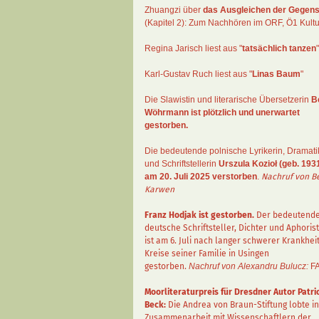
Zhuangzi
über
das Ausgleichen der Gegens
(Kapitel 2):
Zum Nachhören im ORF
, Ö1 Kultu
Regina Jarisch liest aus "
tatsächlich tanzen
"
Karl-Gustav Ruch
liest aus "
Linas Baum
"
Die Slawistin und literarische Übersetzerin
B
Wöhrmann
ist plötzlich und unerwartet
gestorben.
Die bedeutende polnische Lyrikerin, Dramati
und Schriftstellerin
Urszula Kozioł
(geb. 1931
am 20. Juli 2025 verstorben
.
Nachruf von B
Karwen
Franz Hodjak
ist gestorben.
Der bedeutend
deutsche Schriftsteller, Dichter und Aphorist
ist am 6. Juli nach langer schwerer Krankhei
Kreise seiner Familie in Usingen
gestorben.
Nachruf von Alexandru Bulucz:
F
Moorliteraturpreis für Dresdner Autor
Patri
Beck
:
Die Andrea von Braun-Stiftung lobte in
Zusammenarbeit mit Wissenschaftlern der