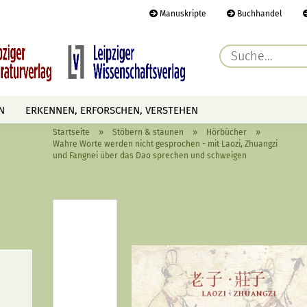
Manuskripte
Buchhandel
E-Ma
N
ERKENNEN, ERFORSCHEN, VERSTEHEN
Pass
»
»
»
Startseite
Stöbern & staunen
Hörbücher
AUTOREN
TERMINE
HÖREN & SEHEN
Wahre Worte werden nicht gesprochen - mit Laozi, Zhuangzi
und Fangnei über das Dao sprechen und schweigen
Konto 
Passwo