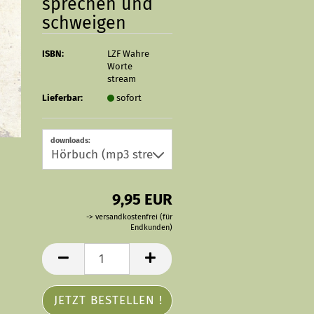
sprechen und
schweigen
ISBN:
LZF Wahre
Worte
stream
Lieferbar:
sofort
downloads:
9,95 EUR
-> versandkostenfrei (für
Endkunden)