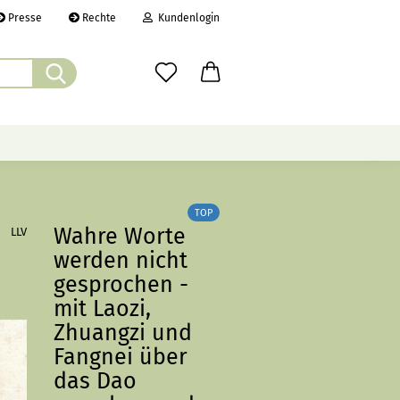
Presse
Rechte
Kundenlogin
Suche...
il
wort
ÜBER UNS
CHRONIK
LINKS
TOP
Wahre Worte
LLV
werden nicht
erstellen
gesprochen -
rt vergessen?
mit Laozi,
Zhuangzi und
Fangnei über
das Dao