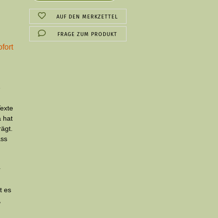
AUF DEN MERKZETTEL
FRAGE ZUM PRODUKT
fort
e
Texte
 hat
rägt.
ass
r
t es
,