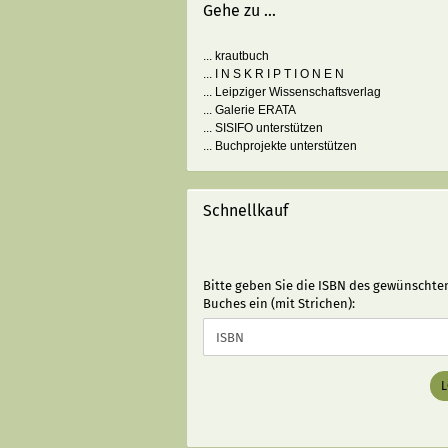
Gehe zu ...
... krautbuch
... I N S K R I P T I O N E N
... Leipziger Wissenschaftsverlag
... Galerie ERATA
... SISIFO unterstützen
... Buchprojekte unterstützen
Schnellkauf
BITTE
Bitte geben Sie die ISBN des gewünschte
GEBEN
Buches ein (mit Strichen):
SIE
DIE
ISBN
DES
GEWÜNSCHTEN
BUCHES
EIN
(MIT