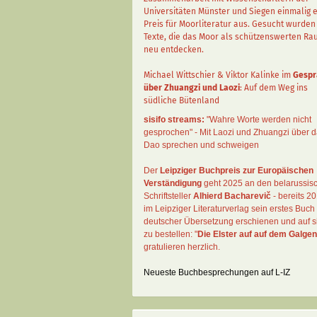
Universitäten Münster und Siegen einmalig 
Preis für Moorliteratur aus. Gesucht wurden
Texte, die das Moor als schützenswerten R
neu entdecken.
Michael Wittschier & Viktor Kalinke im
Gespr
über Zhuangzi und Laozi
: Auf dem Weg ins
südliche Bütenland
sisifo streams:
"Wahre Worte werden nicht
gesprochen" - Mit Laozi und Zhuangzi über 
Dao sprechen und schweigen
Der
Leipziger Buchpreis zur Europäischen
Verständigung
geht 2025 an den belarussis
Schriftsteller
Alhierd Bacharevič
- bereits 20
im Leipziger Literaturverlag sein erstes Buch 
deutscher Übersetzung erschienen und auf si
zu bestellen: "
Die Elster auf auf dem Galgen
gratulieren herzlich.
Neueste Buchbesprechungen auf L-IZ