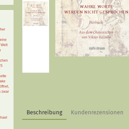
cher
eine
 Welt
n
schen
25
ette
Lake
ffnet,
n zwar
Beschreibung
Kundenrezensionen
chael