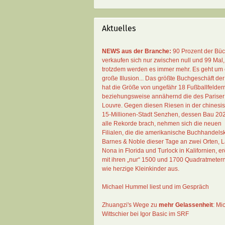
Aktuelles
NEWS aus der Branche:
90 Prozent der Bü
verkaufen sich nur zwischen null und 99 Mal
,
trotzdem werden es immer mehr. Es geht um 
große Illusion... Das größte Buchgeschäft der
hat die Größe von ungefähr 18 Fußballfelder
beziehungsweise annähernd die des Pariser
Louvre. Gegen diesen Riesen in der chinesi
15-Millionen-Stadt Senzhen, dessen Bau 20
alle Rekorde brach, nehmen sich die neuen
Filialen, die die amerikanische Buchhandelsk
Barnes & Noble dieser Tage an zwei Orten, 
Nona in Florida und Turlock in Kalifornien, erö
mit ihren „nur“ 1500 und 1700 Quadratmeter
wie herzige Kleinkinder aus.
Michael Hummel liest und im Gespräch
Zhuangzi's Wege zu
mehr Gelassenheit
:
Mi
Wittschier bei Igor Basic im SRF