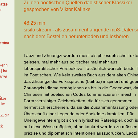
Zu den poetischen Quellen daoistischer Klassiker
ätze
gesprochen von Viktor Kalinke
r
48:25 min
sisifo stream - als zusammenhängende mp3-Datei so
nach dem Bestellen herunterladen und loshören
ettina
Laozi und Zhuangzi werden meist als philosophische Text
gelesen, mal mehr aus politischer mal mehr aus
kerin
lebenspraktischer Perspektive. Tatsächlich wurzeln beide 
) ist
im Poetischen. Wie kein zweites Buch aus dem alten China
ernd
das Zhuangzi die Volkssprache (baihua) inspiriert und gep
Zhuangzis Idiome ermöglichen es bis in die Gegenwart, d
e
Chinesen mit poetischen Codes kommunizieren - meist in
iker
Form viersilbiger Zeichenketten, die für sich genommen
t im
hermetisch erscheinen, da sie die Zusammenfassung ode
Überschrift einer Legende oder Anekdote darstellen. Für
AZ
,
dlf
Uneingeweihte ergibt sich ein lyrisches Rätselspiel, doch is
ck
auf diese Weise möglich, ohne konkret werden zu müssen
präzise und diplomatisch Intentionen auszudrücken. Laozi