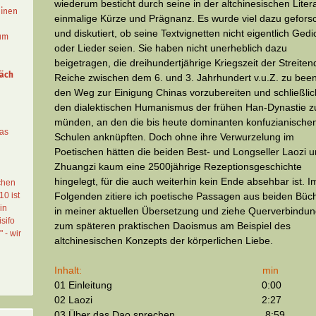
wiederum besticht durch seine in der altchinesischen Liter
einen
einmalige Kürze und Prägnanz. Es wurde viel dazu gefors
und diskutiert, ob seine Textvignetten nicht eigentlich Gedi
aum
oder Lieder seien. Sie haben nicht unerheblich dazu
beigetragen, die dreihundertjährige Kriegszeit der Streite
äch
Reiche zwischen dem 6. und 3. Jahrhundert v.u.Z. zu bee
den Weg zur Einigung Chinas vorzubereiten und schließlic
den dialektischen Humanismus der frühen Han-Dynastie z
münden, an den die bis heute dominanten konfuzianische
das
Schulen anknüpften. Doch ohne ihre Verwurzelung im
Poetischen hätten die beiden Best- und Longseller Laozi 
Zhuangzi kaum eine 2500jährige Rezeptionsgeschichte
hingelegt, für die auch weiterhin kein Ende absehbar ist.
I
chen
10 ist
Folgenden zitiere ich poetische Passagen aus beiden Büc
in
in meiner aktuellen Übersetzung und ziehe Querverbindu
sifo
zum späteren praktischen Daoismus am Beispiel des
" - wir
altchinesischen Konzepts der körperlichen Liebe.
Inhalt: min
01 Einleitung 0:00
02 Laozi 2:27
03 Über das Dao sprechen 8:59