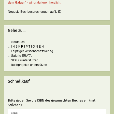
dem Galgen
" - wir gratulieren herzlich.
Neueste Buchbesprechungen auf L-IZ
Gehe zu ...
... krautbuch
... I N S K R I P T I O N E N
... Leipziger Wissenschaftsverlag
... Galerie ERATA
... SISIFO unterstützen
... Buchprojekte unterstützen
Schnellkauf
BITTE
Bitte geben Sie die ISBN des gewünschten Buches ein (mit
GEBEN
Strichen):
SIE
DIE