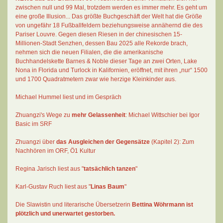
zwischen null und 99 Mal
, trotzdem werden es immer mehr. Es geht um
eine große Illusion... Das größte Buchgeschäft der Welt hat die Größe
von ungefähr 18 Fußballfeldern beziehungsweise annähernd die des
Pariser Louvre. Gegen diesen Riesen in der chinesischen 15-
Millionen-Stadt Senzhen, dessen Bau 2025 alle Rekorde brach,
nehmen sich die neuen Filialen, die die amerikanische
Buchhandelskette Barnes & Noble dieser Tage an zwei Orten, Lake
Nona in Florida und Turlock in Kalifornien, eröffnet, mit ihren „nur“ 1500
und 1700 Quadratmetern zwar wie herzige Kleinkinder aus.
Michael Hummel liest und im Gespräch
Zhuangzi's Wege zu
mehr Gelassenheit
:
Michael Wittschier bei Igor
Basic im SRF
Zhuangzi
über
das Ausgleichen der Gegensätze
(Kapitel 2):
Zum
Nachhören im ORF
, Ö1 Kultur
Regina Jarisch liest aus "
tatsächlich tanzen
"
Karl-Gustav Ruch
liest aus "
Linas Baum
"
Die Slawistin und literarische Übersetzerin
Bettina Wöhrmann
ist
plötzlich und unerwartet gestorben.