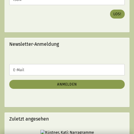
ISBN
DES
LOS!
GEWÜNSCHTEN
BUCHES
EIN
(MIT
STRICHEN):
Newsletter-Anmeldung
WEITER
E-
ZUR
Mail
NEWSLETTER-
ANMELDUNG
ANMELDEN
Zuletzt angesehen