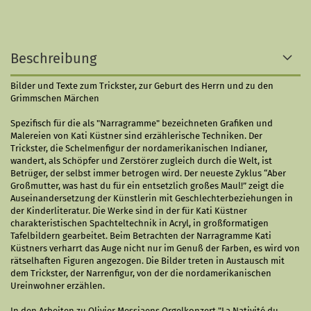
Beschreibung
Bilder und Texte zum Trickster, zur Geburt des Herrn und zu den
Grimmschen Märchen
Spezifisch für die als "Narragramme" bezeichneten Grafiken und
Malereien von Kati Küstner sind erzählerische Techniken. Der
Trickster, die Schelmenfigur der nordamerikanischen Indianer,
wandert, als Schöpfer und Zerstörer zugleich durch die Welt, ist
Betrüger, der selbst immer betrogen wird. Der neueste Zyklus “Aber
Großmutter, was hast du für ein entsetzlich großes Maul!” zeigt die
Auseinandersetzung der Künstlerin mit Geschlechterbeziehungen in
der Kinderliteratur. Die Werke sind in der für Kati Küstner
charakteristischen Spachteltechnik in Acryl, in großformatigen
Tafelbildern gearbeitet. Beim Betrachten der Narragramme Kati
Küstners verharrt das Auge nicht nur im Genuß der Farben, es wird von
rätselhaften Figuren angezogen. Die Bilder treten in Austausch mit
dem Trickster, der Narrenfigur, von der die nordamerikanischen
Ureinwohner erzählen.
In den Arbeiten zu Olivier Messiaens Orgelkonzert "La Nativité du