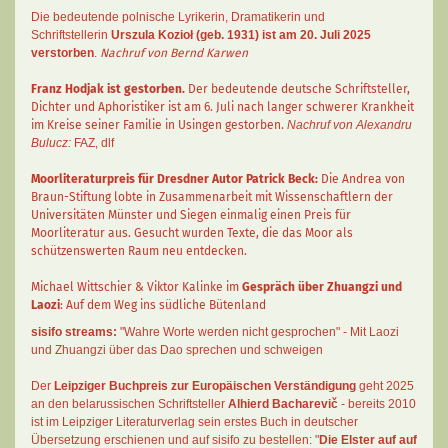
Die bedeutende polnische Lyrikerin, Dramatikerin und
Schriftstellerin
Urszula Kozioł
(geb. 1931) ist am 20. Juli 2025
verstorben
.
Nachruf von Bernd Karwen
Franz Hodjak
ist gestorben.
Der bedeutende deutsche Schriftsteller,
Dichter und Aphoristiker ist am 6. Juli nach langer schwerer Krankheit
im Kreise seiner Familie in Usingen gestorben.
Nachruf von Alexandru
Bulucz:
FAZ
,
dlf
Moorliteraturpreis für Dresdner Autor
Patrick Beck
:
Die Andrea von
Braun-Stiftung lobte in Zusammenarbeit mit Wissenschaftlern der
Universitäten Münster und Siegen einmalig einen Preis für
Moorliteratur aus. Gesucht wurden Texte, die das Moor als
schützenswerten Raum neu entdecken.
Michael Wittschier & Viktor Kalinke im
Gespräch über Zhuangzi und
Laozi
: Auf dem Weg ins südliche Bütenland
sisifo streams:
"Wahre Worte werden nicht gesprochen" - Mit Laozi
und Zhuangzi über das Dao sprechen und schweigen
Der
Leipziger Buchpreis zur Europäischen Verständigung
geht 2025
an den belarussischen Schriftsteller
Alhierd Bacharevič
- bereits 2010
ist im Leipziger Literaturverlag sein erstes Buch in deutscher
Übersetzung erschienen und auf sisifo zu bestellen: "
Die Elster auf auf