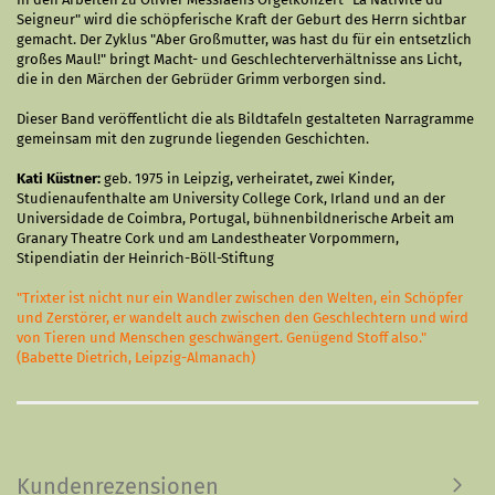
Seigneur" wird die schöpferische Kraft der Geburt des Herrn sichtbar
gemacht. Der Zyklus "Aber Großmutter, was hast du für ein entsetzlich
großes Maul!" bringt Macht- und Geschlechterverhältnisse ans Licht,
die in den Märchen der Gebrüder Grimm verborgen sind.
Dieser Band veröffentlicht die als Bildtafeln gestalteten Narragramme
gemeinsam mit den zugrunde liegenden Geschichten.
Kati Küstner:
geb. 1975 in Leipzig, verheiratet, zwei Kinder,
Studienaufenthalte am University College Cork, Irland und an der
Universidade de Coimbra, Portugal, bühnenbildnerische Arbeit am
Granary Theatre Cork und am Landestheater Vorpommern,
Stipendiatin der Heinrich-Böll-Stiftung
"Trixter ist nicht nur ein Wandler zwischen den Welten, ein Schöpfer
und Zerstörer, er wandelt auch zwischen den Geschlechtern und wird
von Tieren und Menschen geschwängert. Genügend Stoff also."
(Babette Dietrich, Leipzig-Almanach)
Kundenrezensionen