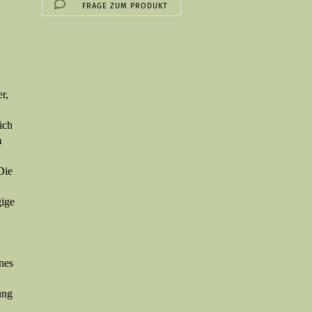
FRAGE ZUM PRODUKT
­
er,
ich
m
Die
gige
ines
ung