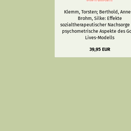
Klemm, Torsten; Berthold, Anne
Brohm, Silke: Effekte
sozialtherapeutischer Nachsorge
psychometrische Aspekte des G
Lives-Modells
39,95 EUR