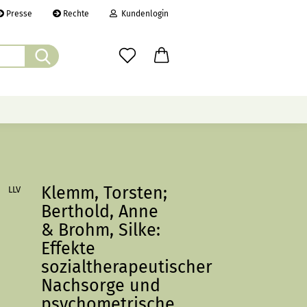
Presse
Rechte
Kundenlogin
Suche...
il
wort
ÜBER UNS
CHRONIK
LINKS
Klemm, Torsten;
LLV
erstellen
Berthold, Anne
rt vergessen?
& Brohm, Silke:
Effekte
sozialtherapeutischer
Nachsorge und
psychometrische