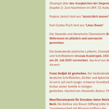
Zhuangzi
über
das Ausgleichen der Gegens
(Kapitel 2):
Zum Nachhören im ORF
, Ö1 Kultu
Regina Jarisch liest aus "
tatsächlich tanzen
"
Karl-Gustav Ruch
liest aus "
Linas Baum
"
Die Slawistin und literarische Übersetzerin
B
Wöhrmann
ist plötzlich und unerwartet
gestorben.
Die bedeutende polnische Lyrikerin, Dramati
und Schriftstellerin
Urszula Kozioł
(geb. 1931
am 20. Juli 2025 verstorben
.
Nachruf von B
Karwen
Franz Hodjak
ist gestorben.
Der bedeutend
deutsche Schriftsteller, Dichter und Aphorist
ist am 6. Juli nach langer schwerer Krankhei
Kreise seiner Familie in Usingen
gestorben.
Nachruf von Alexandru Bulucz:
F
Moorliteraturpreis für Dresdner Autor
Patri
Beck
:
Die Andrea von Braun-Stiftung lobte in
Zusammenarbeit mit Wissenschaftlern der