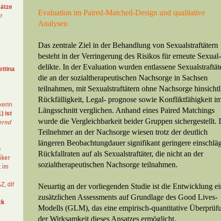
ätze
Evaluation im Paired-Matched-Design und qualitative
r
Analysen
Das zentrale Ziel in der Behandlung von Sexualstraftätern
besteht in der Verringerung des Risikos für erneute Sexual
delikte. In der Evaluation wurden entlassene Sexual­straftät
ettina
die an der sozial­therapeutischen Nachsorge­ in Sachsen
teilnahmen, mit Sexualstraftätern ohne Nachsorge hinsichtl
Rückfällig­keit, Legal­- prognose sowie Konfliktfähigkeit i
kerin
Längsschnitt ver­glichen. Anhand eines Paired Matchings
) ist
wurde die Vergleichbarkeit beider Gruppen sichergestellt. 
ernd
Teilnehmer an der Nachsorge wiesen trotz der deutlich
längeren Beobachtungdauer signifikant gerin­gere einschlä
e
Rückfallraten auf als Sexual­straftäter, die nicht an der
iker
sozialtherapeutischen Nachsorge teilnahmen.
t im
AZ
,
dlf
Neuartig an der vorliegenden Studie ist die Entwicklung e
zusätzlichen Assessments auf Grundlage des Good Lives-
ck
Modells (GLM), das eine empirisch-quantitative Überprüf
der Wirksamkeit dieses Ansatzes ermöglicht.