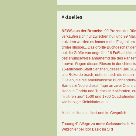
Aktuelles
NEWS aus der Branche:
90 Prozent der Bü
verkaufen sich nur zwischen null und 99 Mal
,
trotzdem werden es immer mehr. Es geht um 
große Illusion... Das größte Buchgeschäft der
hat die Größe von ungefähr 18 Fußballfelder
beziehungsweise annähernd die des Pariser
Louvre. Gegen diesen Riesen in der chinesi
15-Millionen-Stadt Senzhen, dessen Bau 20
alle Rekorde brach, nehmen sich die neuen
Filialen, die die amerikanische Buchhandelsk
Barnes & Noble dieser Tage an zwei Orten, 
Nona in Florida und Turlock in Kalifornien, erö
mit ihren „nur“ 1500 und 1700 Quadratmeter
wie herzige Kleinkinder aus.
Michael Hummel liest und im Gespräch
Zhuangzi's Wege zu
mehr Gelassenheit
:
Mi
Wittschier bei Igor Basic im SRF