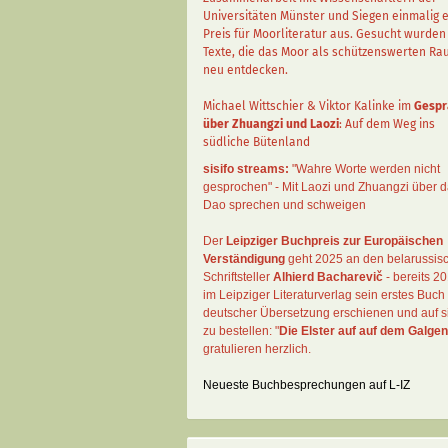
Universitäten Münster und Siegen einmalig 
Preis für Moorliteratur aus. Gesucht wurden
Texte, die das Moor als schützenswerten R
neu entdecken.
Michael Wittschier & Viktor Kalinke im
Gespr
über Zhuangzi und Laozi
: Auf dem Weg ins
südliche Bütenland
sisifo streams:
"Wahre Worte werden nicht
gesprochen" - Mit Laozi und Zhuangzi über 
Dao sprechen und schweigen
Der
Leipziger Buchpreis zur Europäischen
Verständigung
geht 2025 an den belarussis
Schriftsteller
Alhierd Bacharevič
- bereits 20
im Leipziger Literaturverlag sein erstes Buch 
deutscher Übersetzung erschienen und auf si
zu bestellen: "
Die Elster auf auf dem Galgen
gratulieren herzlich.
Neueste Buchbesprechungen auf L-IZ