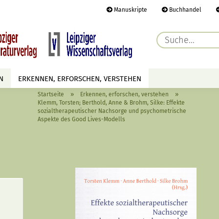
Manuskripte
Buchhandel
E-Ma
N
ERKENNEN, ERFORSCHEN, VERSTEHEN
Pass
»
»
Startseite
Erkennen, erforschen, verstehen
AUTOREN
TERMINE
HÖREN & SEHEN
Klemm, Torsten; Berthold, Anne & Brohm, Silke: Effekte
sozialtherapeutischer Nachsorge und psychometrische
Aspekte des Good Lives-Modells
Konto 
Passwo