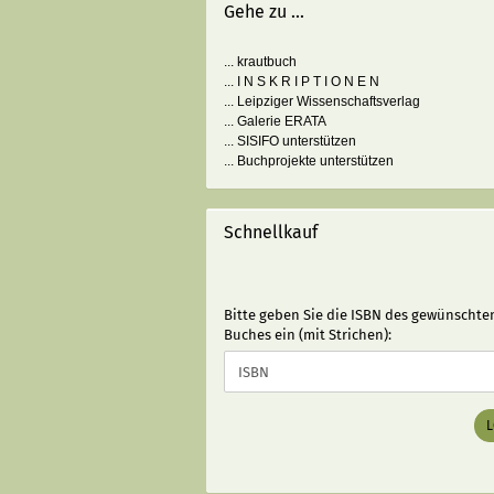
Gehe zu ...
... krautbuch
... I N S K R I P T I O N E N
... Leipziger Wissenschaftsverlag
... Galerie ERATA
... SISIFO unterstützen
... Buchprojekte unterstützen
Schnellkauf
BITTE
Bitte geben Sie die ISBN des gewünschte
GEBEN
Buches ein (mit Strichen):
SIE
DIE
ISBN
DES
GEWÜNSCHTEN
BUCHES
EIN
(MIT