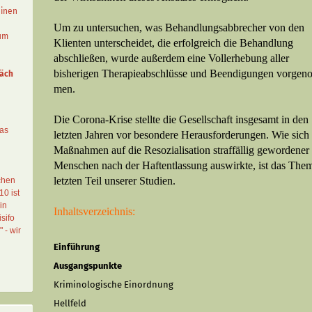
einen
Um zu untersuchen, was Behandlung­sab­brecher von den
aum
Klienten unterscheidet, die erfolgreich die Behandlung
abschließen, wurde außerdem eine Vollerhebung aller
bisherigen Therapieabschlüsse und Beendigungen vorgen
äch
men.
Die Corona-Krise stellte die Gesellschaft insgesamt in den
das
letzten Jahren vor besondere Herausforderungen. Wie sich 
Maßnahmen auf die Resozialisation straffällig ge­wor­dener
Menschen nach der Haftentlassung auswirkte, ist das The
letzten Teil unserer Studien.
chen
10 ist
in
Inhaltsverzeichnis:
sifo
" - wir
Einführung
Ausgangspunkte
Kriminologische Einordnung
Hellfeld