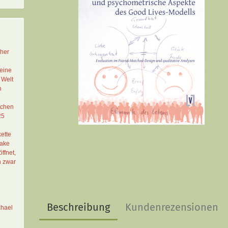
cher
eine
 Welt
n
schen
25
ette
Lake
ffnet,
n zwar
Beschreibung
Kundenrezensionen
chael