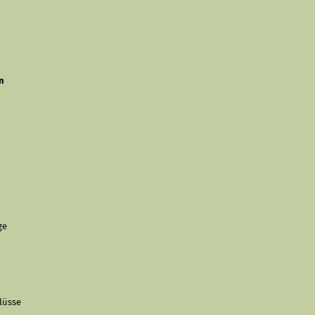
n
ge
lüsse