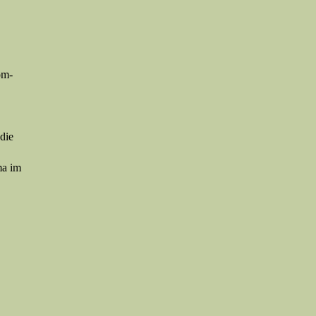
om­
die
ma im