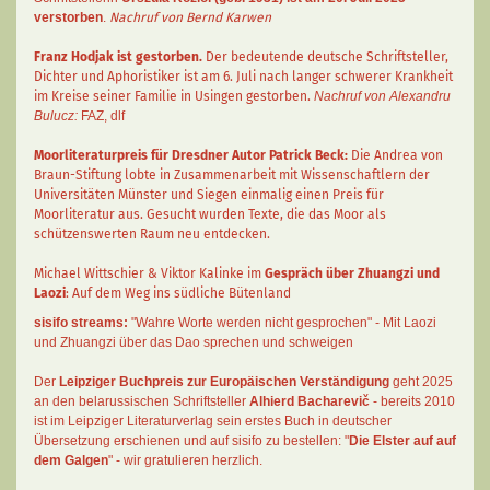
verstorben
.
Nachruf von Bernd Karwen
Franz Hodjak
ist gestorben.
Der bedeutende deutsche Schriftsteller,
Dichter und Aphoristiker ist am 6. Juli nach langer schwerer Krankheit
im Kreise seiner Familie in Usingen gestorben.
Nachruf von Alexandru
Bulucz:
FAZ
,
dlf
Moorliteraturpreis für Dresdner Autor
Patrick Beck
:
Die Andrea von
Braun-Stiftung lobte in Zusammenarbeit mit Wissenschaftlern der
Universitäten Münster und Siegen einmalig einen Preis für
Moorliteratur aus. Gesucht wurden Texte, die das Moor als
schützenswerten Raum neu entdecken.
Michael Wittschier & Viktor Kalinke im
Gespräch über Zhuangzi und
Laozi
: Auf dem Weg ins südliche Bütenland
sisifo streams:
"Wahre Worte werden nicht gesprochen" - Mit Laozi
und Zhuangzi über das Dao sprechen und schweigen
Der
Leipziger Buchpreis zur Europäischen Verständigung
geht 2025
an den belarussischen Schriftsteller
Alhierd Bacharevič
- bereits 2010
ist im Leipziger Literaturverlag sein erstes Buch in deutscher
Übersetzung erschienen und auf sisifo zu bestellen: "
Die Elster auf auf
dem Galgen
" - wir gratulieren herzlich.