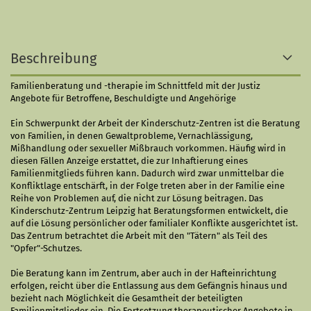
Beschreibung
Familienberatung und -therapie im Schnittfeld mit der Justiz
Angebote für Betroffene, Beschuldigte und Angehörige
Ein Schwerpunkt der Arbeit der Kinderschutz-Zentren ist die Beratung
von Familien, in denen Gewaltprobleme, Vernachlässigung,
Mißhandlung oder sexueller Mißbrauch vorkommen. Häufig wird in
diesen Fällen Anzeige erstattet, die zur Inhaftierung eines
Familienmitglieds führen kann. Dadurch wird zwar unmittelbar die
Konfliktlage entschärft, in der Folge treten aber in der Familie eine
Reihe von Problemen auf, die nicht zur Lösung beitragen. Das
Kinderschutz-Zentrum Leipzig hat Beratungsformen entwickelt, die
auf die Lösung persönlicher oder familialer Konflikte ausgerichtet ist.
Das Zentrum betrachtet die Arbeit mit den "Tätern" als Teil des
"Opfer"-Schutzes.
Die Beratung kann im Zentrum, aber auch in der Hafteinrichtung
erfolgen, reicht über die Entlassung aus dem Gefängnis hinaus und
bezieht nach Möglichkeit die Gesamtheit der beteiligten
Familienmitglieder ein. Die Fortsetzung therapeutischer Angebote in