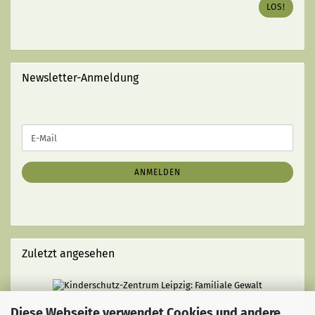
LOS!
GEWÜNSCHTEN
BUCHES
EIN
(MIT
STRICHEN):
Newsletter-Anmeldung
WEITER
E-
ZUR
Mail
NEWSLETTER-
ANMELDUNG
ANMELDEN
Zuletzt angesehen
Diese Webseite verwendet Cookies und andere
Kinderschutz-Zentrum Leipzig: Familiale Gewalt