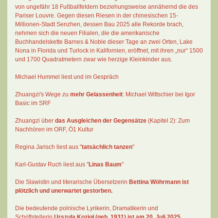
von ungefähr 18 Fußballfeldern beziehungsweise annähernd die des
Pariser Louvre. Gegen diesen Riesen in der chinesischen 15-
Millionen-Stadt Senzhen, dessen Bau 2025 alle Rekorde brach,
nehmen sich die neuen Filialen, die die amerikanische
Buchhandelskette Barnes & Noble dieser Tage an zwei Orten, Lake
Nona in Florida und Turlock in Kalifornien, eröffnet, mit ihren „nur“ 1500
und 1700 Quadratmetern zwar wie herzige Kleinkinder aus.
Michael Hummel liest und im Gespräch
Zhuangzi's Wege zu
mehr Gelassenheit
:
Michael Wittschier bei Igor
Basic im SRF
Zhuangzi
über
das Ausgleichen der Gegensätze
(Kapitel 2):
Zum
Nachhören im ORF
, Ö1 Kultur
Regina Jarisch liest aus "
tatsächlich tanzen
"
Karl-Gustav Ruch
liest aus "
Linas Baum
"
Die Slawistin und literarische Übersetzerin
Bettina Wöhrmann
ist
plötzlich und unerwartet gestorben.
Die bedeutende polnische Lyrikerin, Dramatikerin und
Schriftstellerin
Urszula Kozioł
(geb. 1931) ist am 20. Juli 2025