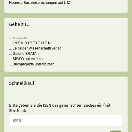
Neueste Buchbesprechungen auf L-IZ
Gehe zu ...
... krautbuch
... I N S K R I P T I O N E N
... Leipziger Wissenschaftsverlag
... Galerie ERATA
... SISIFO unterstützen
... Buchprojekte unterstützen
Schnellkauf
BITTE
Bitte geben Sie die ISBN des gewünschten Buches ein (mit
GEBEN
Strichen):
SIE
DIE
ISBN
DES