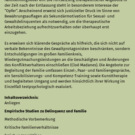
der Zeit nach der Entlassung steht in besonderem Interesse der
“Opfer“. Anscheinend erweist sich justizieller Druck im Sinne von
Bewährungsauflagen als Sekundärmotivation für Sexual- und
Gewaltdelinquenten als notwendig, um die therapeutische
Arbeitsbeziehung aufrechtzuerhalten oder überhaupt erst
einzugehen.
Es erweisen sich klärende Gespräche als hilfreich, die sich nicht auf
verbale Bekenntnisse des Gewaltprotagonisten beschränken, sondern
Entschuldigungen im großen Familienkreis,
Wiedergutmachungsleistungen an die Geschädigten und Änderungen
des Konfliktverhaltens einschließen (Cloé Madanes). Die Angebote zur
Begleitung der Familie umfassen Einzel-, Paar- und Familiengespräche,
ein Sensibilisierungs- und Kompetenz-Training sowie Kunsttherapie
und begleiteten Umgang und werden hinsichtlich ihrer Wirkung im
Einzelfall testpsychologisch evaluiert.
Inhaltsverzeichnis
:
Anliegen
Empirische Studien zu Delinquenz und Familie
Methodische Vorbemerkung
Kritische Familienverhältnisse