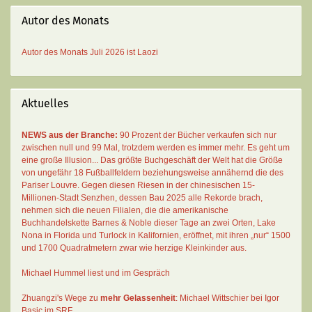
Autor des Monats
Autor des Monats
Juli 2026 ist
Laozi
Aktuelles
NEWS aus der Branche:
90 Prozent der Bücher verkaufen sich nur
zwischen null und 99 Mal
, trotzdem werden es immer mehr. Es geht um
eine große Illusion... Das größte Buchgeschäft der Welt hat die Größe
von ungefähr 18 Fußballfeldern beziehungsweise annähernd die des
Pariser Louvre. Gegen diesen Riesen in der chinesischen 15-
Millionen-Stadt Senzhen, dessen Bau 2025 alle Rekorde brach,
nehmen sich die neuen Filialen, die die amerikanische
Buchhandelskette Barnes & Noble dieser Tage an zwei Orten, Lake
Nona in Florida und Turlock in Kalifornien, eröffnet, mit ihren „nur“ 1500
und 1700 Quadratmetern zwar wie herzige Kleinkinder aus.
Michael Hummel liest und im Gespräch
Zhuangzi's Wege zu
mehr Gelassenheit
:
Michael Wittschier bei Igor
Basic im SRF