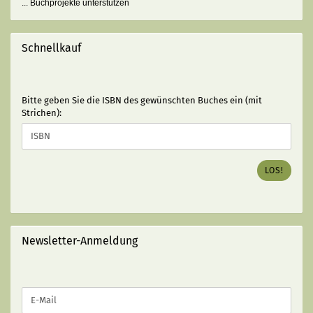
... Buchprojekte unterstützen
Schnellkauf
BITTE
Bitte geben Sie die ISBN des gewünschten Buches ein (mit
GEBEN
Strichen):
SIE
DIE
ISBN
DES
LOS!
GEWÜNSCHTEN
BUCHES
EIN
(MIT
STRICHEN):
Newsletter-Anmeldung
WEITER
E-
ZUR
Mail