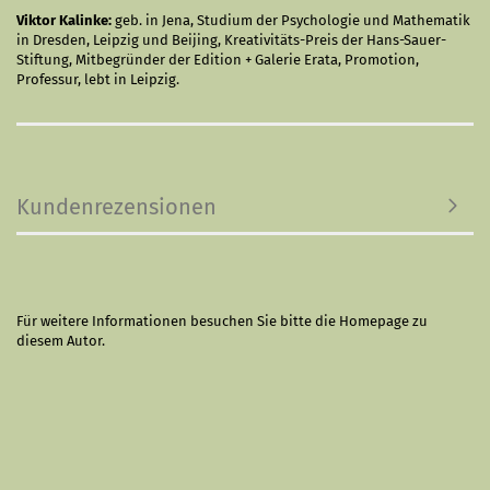
Viktor Kalinke:
geb. in Jena, Studium der Psychologie und Mathematik
in Dresden, Leipzig und Beijing, Kreativitäts-Preis der Hans-Sauer-
Stiftung, Mitbegründer der Edition + Galerie Erata, Promotion,
Professur, lebt in Leipzig.
Kundenrezensionen
Für weitere Informationen besuchen Sie bitte die
Homepage
zu
diesem Autor.