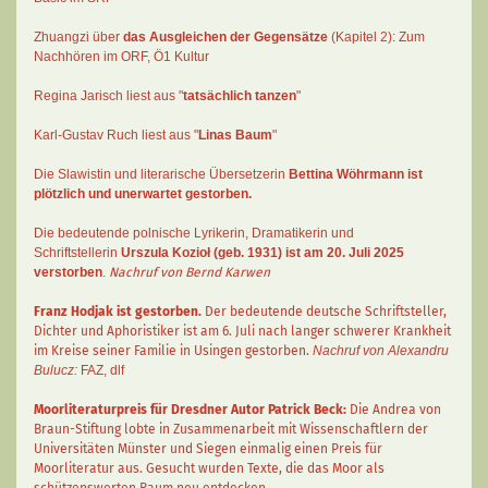
Zhuangzi
über
das Ausgleichen der Gegensätze
(Kapitel 2):
Zum
Nachhören im ORF
, Ö1 Kultur
Regina Jarisch liest aus "
tatsächlich tanzen
"
Karl-Gustav Ruch
liest aus "
Linas Baum
"
Die Slawistin und literarische Übersetzerin
Bettina Wöhrmann
ist
plötzlich und unerwartet gestorben.
Die bedeutende polnische Lyrikerin, Dramatikerin und
Schriftstellerin
Urszula Kozioł
(geb. 1931) ist am 20. Juli 2025
verstorben
.
Nachruf von Bernd Karwen
Franz Hodjak
ist gestorben.
Der bedeutende deutsche Schriftsteller,
Dichter und Aphoristiker ist am 6. Juli nach langer schwerer Krankheit
im Kreise seiner Familie in Usingen gestorben.
Nachruf von Alexandru
Bulucz:
FAZ
,
dlf
Moorliteraturpreis für Dresdner Autor
Patrick Beck
:
Die Andrea von
Braun-Stiftung lobte in Zusammenarbeit mit Wissenschaftlern der
Universitäten Münster und Siegen einmalig einen Preis für
Moorliteratur aus. Gesucht wurden Texte, die das Moor als
schützenswerten Raum neu entdecken.