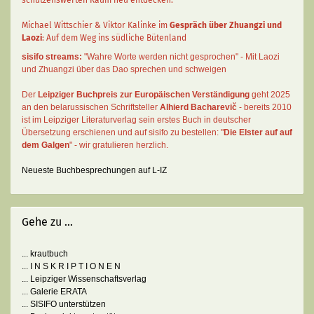
Michael Wittschier & Viktor Kalinke im
Gespräch über Zhuangzi und
Laozi
: Auf dem Weg ins südliche Bütenland
sisifo streams:
"Wahre Worte werden nicht gesprochen" - Mit Laozi
und Zhuangzi über das Dao sprechen und schweigen
Der
Leipziger Buchpreis zur Europäischen Verständigung
geht 2025
an den belarussischen Schriftsteller
Alhierd Bacharevič
- bereits 2010
ist im Leipziger Literaturverlag sein erstes Buch in deutscher
Übersetzung erschienen und auf sisifo zu bestellen: "
Die Elster auf auf
dem Galgen
" - wir gratulieren herzlich.
Neueste Buchbesprechungen auf L-IZ
Gehe zu ...
... krautbuch
... I N S K R I P T I O N E N
... Leipziger Wissenschaftsverlag
... Galerie ERATA
... SISIFO unterstützen