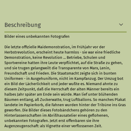
Beschreibung
Bilder eines unbekannten Fotografen
Die letzte offizielle Maidemonstration, im Frühjahr vor der
Herbstrevolution, erscheint heute harmlos - sie war eine friedliche
Demonstration, keine Revolution ... Betriebe, Schulen und
Sportvereine hatten ihre Leute verpflichtet, auf die Straße zu gehen,
und sie trugen gelangweilt die Transparente von Marx, Lenin,
Freundschaft und Frieden. Die Staatsmacht zeigte sich in bunten
Uniformen - in Ausgehuniform, nicht im Kampfanzug. Der Umzug bot
ein Bild der Lächerlichkeit und jeder wußte es. Niemand ahnte zu
diesem Zeitpunkt, daß die Herrschaft der alten Männer bereits ein
halbes Jahr später am Ende sein würde. Man lief unter blühenden
Bäumen entlang, aß Zuckerwatte, trug Luftballons. So manches Plakat
landete im Papierkorb, die Fahnen wurden hinter der Tribüne ins Gras
geworfen. Die Bilder dieses Fotobändchens gehören zu den
Hinterlassenschaften im Abrißhausatelier eines geflohenen,
unbekannten Fotografen. Jetzt erst offenbaren sie ihre
Augenzeugenschaft: als Vignette einer verflossenen Zeit.