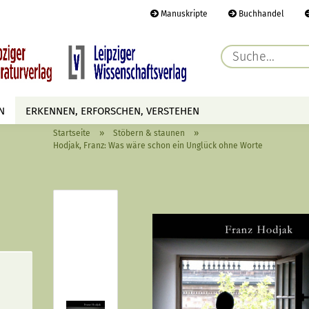
Manuskripte
Buchhandel
E-Ma
N
ERKENNEN, ERFORSCHEN, VERSTEHEN
Pass
»
»
Startseite
Stöbern & staunen
AUTOREN
TERMINE
HÖREN & SEHEN
Hodjak, Franz: Was wäre schon ein Unglück ohne Worte
Konto 
Passwo