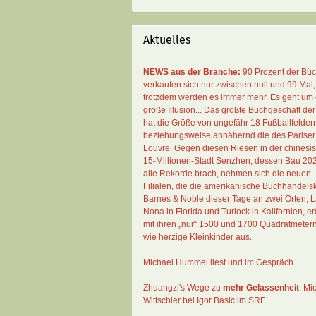
Aktuelles
NEWS aus der Branche:
90 Prozent der Bü
verkaufen sich nur zwischen null und 99 Mal
,
trotzdem werden es immer mehr. Es geht um 
große Illusion... Das größte Buchgeschäft der
hat die Größe von ungefähr 18 Fußballfelder
beziehungsweise annähernd die des Pariser
Louvre. Gegen diesen Riesen in der chinesi
15-Millionen-Stadt Senzhen, dessen Bau 20
alle Rekorde brach, nehmen sich die neuen
Filialen, die die amerikanische Buchhandelsk
Barnes & Noble dieser Tage an zwei Orten, 
Nona in Florida und Turlock in Kalifornien, erö
mit ihren „nur“ 1500 und 1700 Quadratmeter
wie herzige Kleinkinder aus.
Michael Hummel liest und im Gespräch
Zhuangzi's Wege zu
mehr Gelassenheit
:
Mi
Wittschier bei Igor Basic im SRF