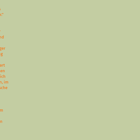
s
."
r
und
ger
ng
art
ten
ich
n, im
ische
em
an