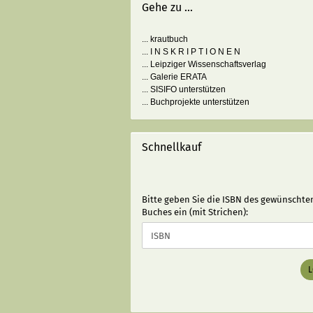
Gehe zu ...
... krautbuch
... I N S K R I P T I O N E N
... Leipziger Wissenschaftsverlag
... Galerie ERATA
... SISIFO unterstützen
... Buchprojekte unterstützen
Schnellkauf
BITTE
Bitte geben Sie die ISBN des gewünschte
GEBEN
Buches ein (mit Strichen):
SIE
DIE
ISBN
DES
GEWÜNSCHTEN
BUCHES
EIN
(MIT