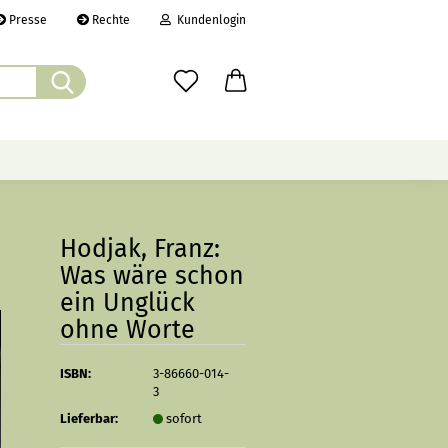
Presse
Rechte
Kundenlogin
Suche...
il
wort
ÜBER UNS
CHRONIK
LINKS
Hodjak, Franz:
Was wäre schon
ein Unglück
erstellen
ohne Worte
rt vergessen?
ISBN:
3-86660-014-
3
Lieferbar:
sofort