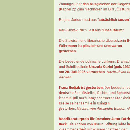
Zhuangzi
über
das Ausgleichen der Gegens
(Kapitel 2):
Zum Nachhören im ORF
, Ö1 Kultu
Regina Jarisch liest aus "
tatsächlich tanzen
"
Karl-Gustav Ruch
liest aus "
Linas Baum
"
Die Slawistin und literarische Übersetzerin
B
Wöhrmann
ist plötzlich und unerwartet
gestorben.
Die bedeutende polnische Lyrikerin, Dramati
und Schriftstellerin
Urszula Kozioł
(geb. 1931
am 20. Juli 2025 verstorben
.
Nachruf von B
Karwen
Franz Hodjak
ist gestorben.
Der bedeutend
deutsche Schriftsteller, Dichter und Aphorist
ist am 6. Juli nach langer schwerer Krankhei
Kreise seiner Familie in Usingen
gestorben.
Nachruf von Alexandru Bulucz:
F
Moorliteraturpreis für Dresdner Autor
Patri
Beck
:
Die Andrea von Braun-Stiftung lobte in
Zusammenarbeit mit Wissenschaftlern der