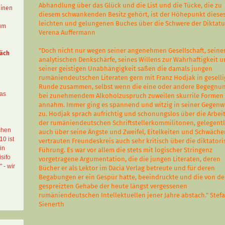
Abhandlung über das Glück und die List und die Tücke, die zu
einen
diesem schwankenden Besitz gehört, ist der Höhepunkt diese
leichten und gelungenen Buches über die Schwere der Diktatur
aum
Verena Auffermann
"Doch nicht nur wegen seiner angenehmen Gesellschaft, seine
äch
analytischen Denkschärfe, seines Willens zur Wahrhaftigkeit 
seiner geistigen Unabhängigkeit saßen die damals jungen
rumäniendeutschen Literaten gern mit Franz Hodjak in geselli
Runde zusammen, selbst wenn die eine oder andere Begegnu
das
bei zunehmendem Alkoholzuspruch zuweilen skurrile Formen
annahm. Immer ging es spannend und witzig in seiner Gegenw
zu. Hodjak sprach aufrichtig und schonungslos über die Arbei
der rumäniendeutschen Schriftstellerkommilitonen, gelegentl
chen
auch über seine Ängste und Zweifel, Eitelkeiten und Schwäche
10 ist
vertrauten Freundeskreis auch sehr kritisch über die diktator
in
Führung. Es war vor allem die stets mit logischer Stringenz
sifo
vorgetragene Argumentation, die die jungen Literaten, deren
" - wir
Bücher er als Lektor im Dacia Verlag betreute und für deren
Begabungen er ein Gespür hatte, beeindruckte und die von d
gespreizten Gehabe der heute längst vergessenen
rumäniendeutschen Intellektuellen jener Jahre abstach." Stef
Sienerth