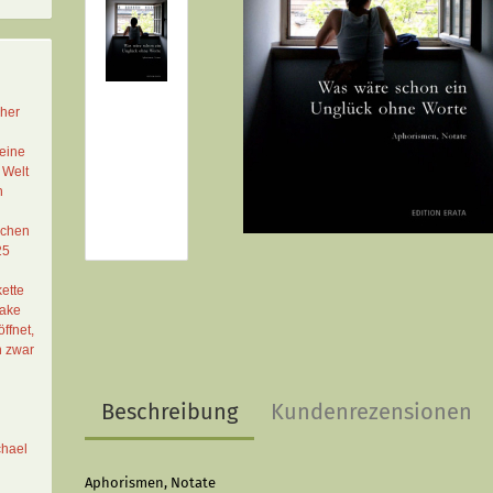
cher
eine
 Welt
n
schen
25
ette
Lake
ffnet,
n zwar
Beschreibung
Kundenrezensionen
chael
Aphorismen, Notate