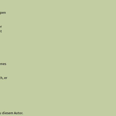
ppen
er
ht
genes
h, er
u diesem Autor.