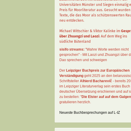
Universitäten Münster und Siegen einmalig 
Preis für Moorliteratur aus. Gesucht wurden
Texte, die das Moor als schützenswerten R
neu entdecken.
Michael Wittschier & Viktor Kalinke im
Gespr
über Zhuangzi und Laozi
: Auf dem Weg ins
südliche Bütenland
sisifo streams:
"Wahre Worte werden nicht
gesprochen" - Mit Laozi und Zhuangzi über 
Dao sprechen und schweigen
Der
Leipziger Buchpreis zur Europäischen
Verständigung
geht 2025 an den belarussis
Schriftsteller
Alhierd Bacharevič
- bereits 20
im Leipziger Literaturverlag sein erstes Buch 
deutscher Übersetzung erschienen und auf si
zu bestellen: "
Die Elster auf auf dem Galgen
gratulieren herzlich.
Neueste Buchbesprechungen auf L-IZ