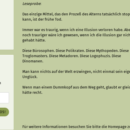
Leseprobe
:
Das einzige Mittel, das den Prozeß des Alterns tatsächlich sto
kann, ist der frühe Tod.
Immer war es traurig, wenn ich eine Illusion verloren habe. Ab
noch trauriger wäre ich gewesen, wenn ich die Illusion gar nic
gehabt hätte.
Diese Bürosophen. Diese Polikraten. Diese Mythopeden. Diese
Troglomasters. Diese Metadoren. Diese Logophuzis. Diese
Dinomanen.
Man kann nichts auf der Welt erzwingen, nicht einmal sein ei
Unglück.
n
Wenn man einem Dummkopf aus dem Weg geht, glaubt er gleic
hätte recht.
LOS!
Für weitere Informationen besuchen Sie bitte die
Homepage
z