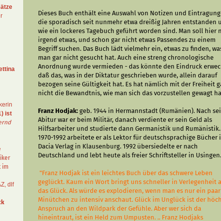
ätze
Dieses Buch enthält eine Auswahl von Notizen und Eintragung
r
die sporadisch seit nunmehr etwa dreißig Jahren entstanden 
wie ein lockeres Tagebuch geführt worden sind. Man soll hier 
irgend etwas, und schon gar nicht etwas Passendes zu einem
Begriff suchen. Das Buch lädt vielmehr ein, etwas zu finden, wa
man gar nicht gesucht hat. Auch eine streng chronologische
Anordnung wurde vermieden - das könnte den Eindruck erwec
ettina
daß das, was in der Diktatur geschrieben wurde, allein darauf
bezogen seine Gültigkeit hat. Es hat nämlich mit der Freiheit g
nicht die Bewandtnis, wie man sich das vorzustellen gewagt ha
kerin
Franz Hodjak:
geb. 1944 in Hermannstadt (Rumänien). Nach s
) ist
Abitur war er beim Militär, danach verdiente er sein Geld als
ernd
Hilfsarbeiter und studierte dann Germanistik und Rumänistik.
1970-1992 arbeitete er als Lektor für deutschsprachige Bücher 
Dacia Verlag in Klausenburg. 1992 übersiedelte er nach
e
Deutschland und lebt heute als freier Schriftsteller in Usingen
iker
t im
"Franz Hodjak ist ein leichtes Buch über das schwere Leben
geglückt. Kaum ein Wort bringt uns schneller in Verlegenheit a
AZ
,
dlf
das Glück. Als würde es explodieren, wenn man es nur ein paar
Minütchen zu intensiv anschaut. Glück im Unglück ist der höc
ck
Anspruch an den Wildpark der Gefühle. Aber wer sich da
hineintraut, ist ein Held zum Umpusten. .. Franz Hodjaks