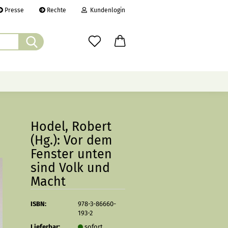
Presse
Rechte
Kundenlogin
Suche...
il
wort
ÜBER UNS
CHRONIK
LINKS
Hodel, Robert
(Hg.): Vor dem
Fenster unten
erstellen
sind Volk und
rt vergessen?
Macht
ISBN:
978-3-86660-
193-2
Lieferbar:
sofort