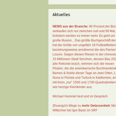
Aktuelles
NEWS aus der Branche:
90 Prozent der Bü
verkaufen sich nur zwischen null und 99 Mal
,
trotzdem werden es immer mehr. Es geht um 
große Illusion... Das größte Buchgeschäft der
hat die Größe von ungefähr 18 Fußballfelder
beziehungsweise annähernd die des Pariser
Louvre. Gegen diesen Riesen in der chinesi
15-Millionen-Stadt Senzhen, dessen Bau 20
alle Rekorde brach, nehmen sich die neuen
Filialen, die die amerikanische Buchhandelsk
Barnes & Noble dieser Tage an zwei Orten, 
Nona in Florida und Turlock in Kalifornien, erö
mit ihren „nur“ 1500 und 1700 Quadratmeter
wie herzige Kleinkinder aus.
Michael Hummel liest und im Gespräch
Zhuangzi's Wege zu
mehr Gelassenheit
:
Mi
Wittschier bei Igor Basic im SRF