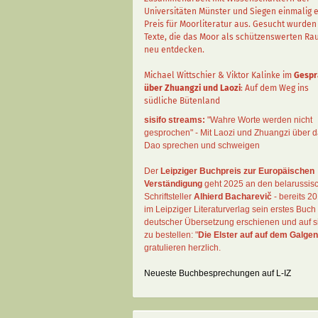
Universitäten Münster und Siegen einmalig 
Preis für Moorliteratur aus. Gesucht wurden
Texte, die das Moor als schützenswerten R
neu entdecken.
Michael Wittschier & Viktor Kalinke im
Gespr
über Zhuangzi und Laozi
: Auf dem Weg ins
südliche Bütenland
sisifo streams:
"Wahre Worte werden nicht
gesprochen" - Mit Laozi und Zhuangzi über 
Dao sprechen und schweigen
Der
Leipziger Buchpreis zur Europäischen
Verständigung
geht 2025 an den belarussis
Schriftsteller
Alhierd Bacharevič
- bereits 20
im Leipziger Literaturverlag sein erstes Buch 
deutscher Übersetzung erschienen und auf si
zu bestellen: "
Die Elster auf auf dem Galgen
gratulieren herzlich.
Neueste Buchbesprechungen auf L-IZ