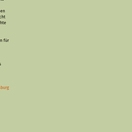
hen
cht
chte
n für
s
sburg