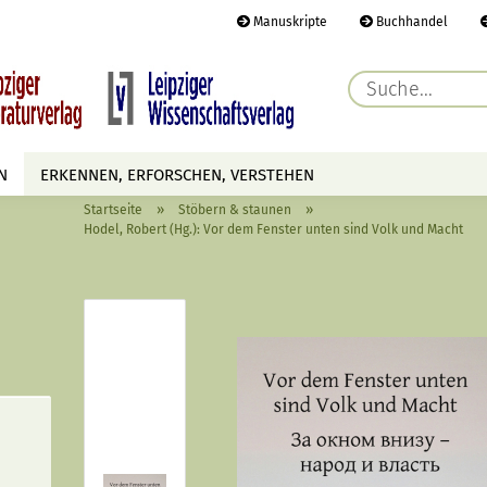
Manuskripte
Buchhandel
E-Ma
N
ERKENNEN, ERFORSCHEN, VERSTEHEN
Pass
»
»
Startseite
Stöbern & staunen
AUTOREN
TERMINE
HÖREN & SEHEN
Hodel, Robert (Hg.): Vor dem Fenster unten sind Volk und Macht
Konto 
Passwo