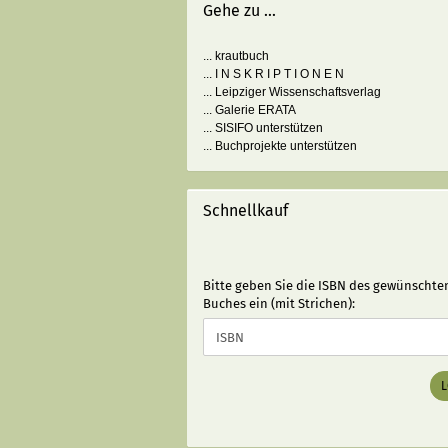
Gehe zu ...
... krautbuch
... I N S K R I P T I O N E N
... Leipziger Wissenschaftsverlag
... Galerie ERATA
... SISIFO unterstützen
... Buchprojekte unterstützen
Schnellkauf
BITTE
Bitte geben Sie die ISBN des gewünschte
GEBEN
Buches ein (mit Strichen):
SIE
DIE
ISBN
DES
GEWÜNSCHTEN
BUCHES
EIN
(MIT