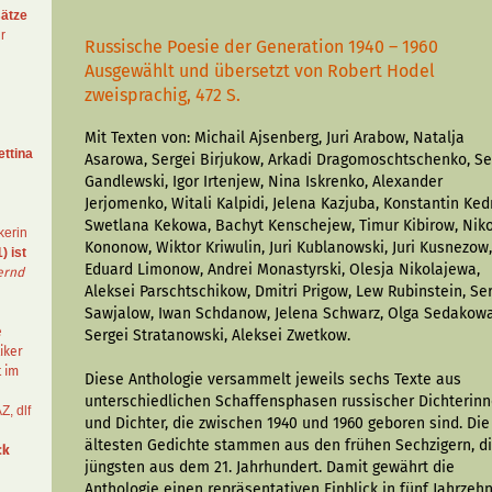
ätze
r
Russische Poesie der Generation 1940 – 1960
Ausgewählt und übersetzt von Robert Hodel
zweisprachig, 472 S.
Mit Texten von: Michail Ajsenberg, Juri Arabow, Natalja
ettina
Asarowa, Sergei Birjukow, Arkadi Dragomoschtschenko, Se
Gandlewski, Igor Irtenjew, Nina Iskrenko, Alexander
Jerjomenko, Witali Kalpidi, Jelena Kazjuba, Konstantin Ked
Swetlana Kekowa, Bachyt Kenschejew, Timur Kibirow, Niko
kerin
Kononow, Wiktor Kriwulin, Juri Kublanowski, Juri Kusnezow
) ist
Eduard Limonow, Andrei Monastyrski, Olesja Nikolajewa,
ernd
Aleksei Parschtschikow, Dmitri Prigow, Lew Rubinstein, Se
Sawjalow, Iwan Schdanow, Jelena Schwarz, Olga Sedakowa
e
Sergei Stratanowski, Aleksei Zwetkow.
iker
t im
Diese Anthologie versammelt jeweils sechs Texte aus
unterschiedlichen Schaffens­phasen russischer Dichterin
AZ
,
dlf
und Dichter, die zwischen 1940 und 1960 geboren sind. Die
ältesten Gedichte stammen aus den frühen Sechzigern, d
ck
jüngsten aus dem 21. Jahrhundert. Damit gewährt die
Anthologie einen repräsentativen Einblick in fünf Jahrzeh