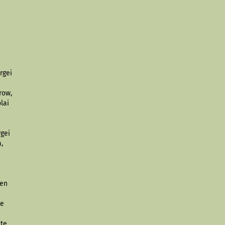
rgei
row,
lai
,
rgei
,
nen
ie
nte