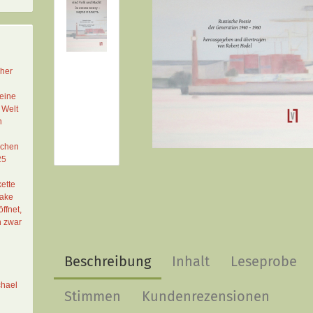
cher
eine
 Welt
n
schen
25
ette
Lake
ffnet,
n zwar
Beschreibung
Inhalt
Leseprobe
chael
Stimmen
Kundenrezensionen