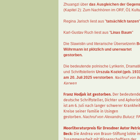
Zhuangzi
über
das Ausgleichen der Gegens
(Kapitel 2):
Zum Nachhören im ORF
, Ö1 Kultu
Regina Jarisch liest aus "
tatsächlich tanzen
"
Karl-Gustav Ruch
liest aus "
Linas Baum
"
Die Slawistin und literarische Übersetzerin
B
Wöhrmann
ist plötzlich und unerwartet
gestorben.
Die bedeutende polnische Lyrikerin, Dramati
und Schriftstellerin
Urszula Kozioł
(geb. 1931
am 20. Juli 2025 verstorben
.
Nachruf von B
Karwen
Franz Hodjak
ist gestorben.
Der bedeutend
deutsche Schriftsteller, Dichter und Aphorist
ist am 6. Juli nach langer schwerer Krankhei
Kreise seiner Familie in Usingen
gestorben.
Nachruf von Alexandru Bulucz:
F
Moorliteraturpreis für Dresdner Autor
Patri
Beck
:
Die Andrea von Braun-Stiftung lobte in
Zusammenarbeit mit Wissenschaftlern der