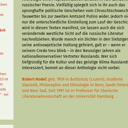
einen
russischer Poesie. Vielfältig spiegelt sich in ihr auch das
sprunghafte politische Geschehen vom Chruschtschowsc
aum
Tauwetter bis zur zweiten Amtszeit Putins wider. Jedoch ni
nur die unterschiedliche Einstellung zum Lauf der Geschi
wird in diesen Texten manifest, sie lassen auch die sich
äch
verändernde westliche Sicht auf die russische Literatur
nachvollziehen. Wurde manch ein Dichter in den Siebziger
seine antisowjetische Haltung gefeiert, galt er – wenn er
seinem Credo treu blieb – in den Neunziger Jahren als
das
nationalkonservativer Vertreter Russlands. Wer sich
tiefgründig für die Kultur und das geistige Klima Russland
interessiert, kommt an dieser Anthologie nicht vorbei.
chen
Robert Hodel:
geb. 1959 in Buttisholz (Luzern), studierte
10 ist
in
Slavistik, Philosophie und Ethnologie in Bern, Sankt Peter
sifo
und Novi Sad. Seit 1997 ist er Professor für Slavische
" - wir
Literaturwissenschaft an der Universität Hamburg.