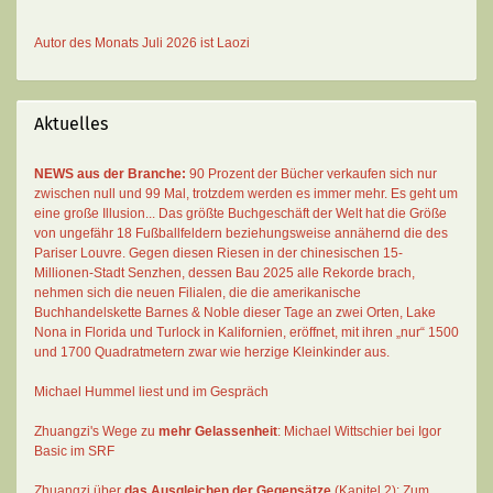
Autor des Monats
Juli 2026 ist
Laozi
Aktuelles
NEWS aus der Branche:
90 Prozent der Bücher verkaufen sich nur
zwischen null und 99 Mal
, trotzdem werden es immer mehr. Es geht um
eine große Illusion... Das größte Buchgeschäft der Welt hat die Größe
von ungefähr 18 Fußballfeldern beziehungsweise annähernd die des
Pariser Louvre. Gegen diesen Riesen in der chinesischen 15-
Millionen-Stadt Senzhen, dessen Bau 2025 alle Rekorde brach,
nehmen sich die neuen Filialen, die die amerikanische
Buchhandelskette Barnes & Noble dieser Tage an zwei Orten, Lake
Nona in Florida und Turlock in Kalifornien, eröffnet, mit ihren „nur“ 1500
und 1700 Quadratmetern zwar wie herzige Kleinkinder aus.
Michael Hummel liest und im Gespräch
Zhuangzi's Wege zu
mehr Gelassenheit
:
Michael Wittschier bei Igor
Basic im SRF
Zhuangzi
über
das Ausgleichen der Gegensätze
(Kapitel 2):
Zum