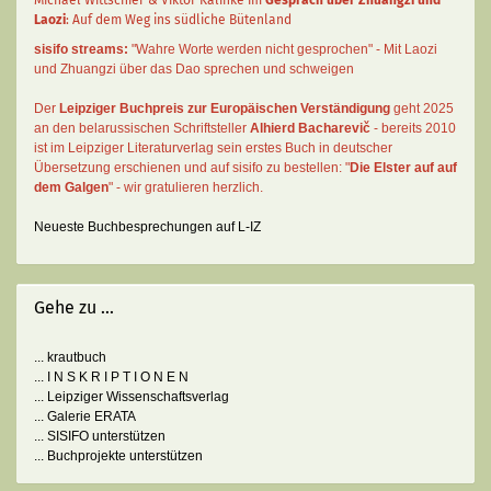
Michael Wittschier & Viktor Kalinke im
Gespräch über Zhuangzi und
Laozi
: Auf dem Weg ins südliche Bütenland
sisifo streams:
"Wahre Worte werden nicht gesprochen" - Mit Laozi
und Zhuangzi über das Dao sprechen und schweigen
Der
Leipziger Buchpreis zur Europäischen Verständigung
geht 2025
an den belarussischen Schriftsteller
Alhierd Bacharevič
- bereits 2010
ist im Leipziger Literaturverlag sein erstes Buch in deutscher
Übersetzung erschienen und auf sisifo zu bestellen: "
Die Elster auf auf
dem Galgen
" - wir gratulieren herzlich.
Neueste Buchbesprechungen auf L-IZ
Gehe zu ...
... krautbuch
... I N S K R I P T I O N E N
... Leipziger Wissenschaftsverlag
... Galerie ERATA
... SISIFO unterstützen
... Buchprojekte unterstützen