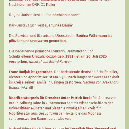
Nachhören im ORF
, Ö1 Kultur
Regina Jarisch liest aus "
tatsächlich tanzen
"
Karl-Gustav Ruch
liest aus "
Linas Baum
"
Die Slawistin und literarische Übersetzerin
Bettina Wöhrmann
ist
plötzlich und unerwartet gestorben.
Die bedeutende polnische Lyrikerin, Dramatikerin und
Schriftstellerin
Urszula Kozioł
(geb. 1931) ist am 20. Juli 2025
verstorben
.
Nachruf von Bernd Karwen
Franz Hodjak
ist gestorben.
Der bedeutende deutsche Schriftsteller,
Dichter und Aphoristiker ist am 6. Juli nach langer schwerer Krankheit
im Kreise seiner Familie in Usingen gestorben.
Nachruf von Alexandru
Bulucz:
FAZ
,
dlf
Moorliteraturpreis für Dresdner Autor
Patrick Beck
:
Die Andrea von
Braun-Stiftung lobte in Zusammenarbeit mit Wissenschaftlern der
Universitäten Münster und Siegen einmalig einen Preis für
Moorliteratur aus. Gesucht wurden Texte, die das Moor als
schützenswerten Raum neu entdecken.