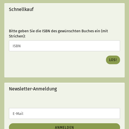
Schnellkauf
BITTE
Bitte geben Sie die ISBN des gewünschten Buches ein (mit
GEBEN
Strichen):
SIE
DIE
ISBN
DES
LOS!
GEWÜNSCHTEN
BUCHES
EIN
(MIT
STRICHEN):
Newsletter-Anmeldung
WEITER
E-
ZUR
Mail
NEWSLETTER-
ANMELDUNG
ANMELDEN