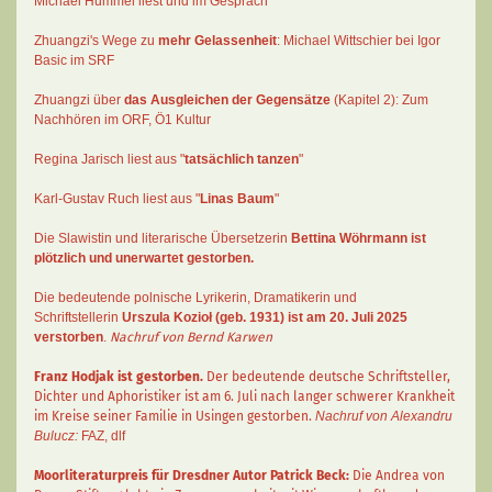
Michael Hummel liest und im Gespräch
Zhuangzi's Wege zu
mehr Gelassenheit
:
Michael Wittschier bei Igor
Basic im SRF
Zhuangzi
über
das Ausgleichen der Gegensätze
(Kapitel 2):
Zum
Nachhören im ORF
, Ö1 Kultur
Regina Jarisch liest aus "
tatsächlich tanzen
"
Karl-Gustav Ruch
liest aus "
Linas Baum
"
Die Slawistin und literarische Übersetzerin
Bettina Wöhrmann
ist
plötzlich und unerwartet gestorben.
Die bedeutende polnische Lyrikerin, Dramatikerin und
Schriftstellerin
Urszula Kozioł
(geb. 1931) ist am 20. Juli 2025
verstorben
.
Nachruf von Bernd Karwen
Franz Hodjak
ist gestorben.
Der bedeutende deutsche Schriftsteller,
Dichter und Aphoristiker ist am 6. Juli nach langer schwerer Krankheit
im Kreise seiner Familie in Usingen gestorben.
Nachruf von Alexandru
Bulucz:
FAZ
,
dlf
Moorliteraturpreis für Dresdner Autor
Patrick Beck
:
Die Andrea von