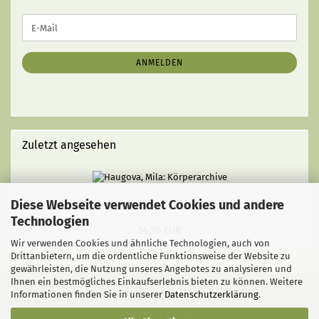
WEITER
E-
ZUR
Mail
NEWSLETTER-
ANMELDUNG
ANMELDEN
Zuletzt angesehen
Diese Webseite verwendet Cookies und andere
Haugova, Mila: Körperarchive
Technologien
14,95 EUR
Wir verwenden Cookies und ähnliche Technologien, auch von
Drittanbietern, um die ordentliche Funktionsweise der Website zu
gewährleisten, die Nutzung unseres Angebotes zu analysieren und
Ihnen ein bestmögliches Einkaufserlebnis bieten zu können. Weitere
Informationen finden Sie in unserer
Datenschutzerklärung
.
Liefer- und Versandkosten
|
Privatsphäre und Datenschutz
|
AGB
|
Impressum
|
Kontakt
|
Widerrufsrecht
|
Cookie