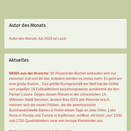
Autor des Monats
Autor des Monats
Juli 2026 ist
Laozi
Aktuelles
NEWS aus der Branche:
90 Prozent der Bücher verkaufen sich nur
zwischen null und 99 Mal
, trotzdem werden es immer mehr. Es geht um
eine große Illusion... Das größte Buchgeschäft der Welt hat die Größe
von ungefähr 18 Fußballfeldern beziehungsweise annähernd die des
Pariser Louvre. Gegen diesen Riesen in der chinesischen 15-
Millionen-Stadt Senzhen, dessen Bau 2025 alle Rekorde brach,
nehmen sich die neuen Filialen, die die amerikanische
Buchhandelskette Barnes & Noble dieser Tage an zwei Orten, Lake
Nona in Florida und Turlock in Kalifornien, eröffnet, mit ihren „nur“ 1500
und 1700 Quadratmetern zwar wie herzige Kleinkinder aus.