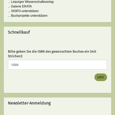
... Leipziger Wissenschaftsverlag
... Galerie ERATA
... SISIFO unterstützen
... Buchprojekte unterstützen
Schnellkauf
BITTE
Bitte geben Sie die ISBN des gewünschten Buches ein (mit
GEBEN
Strichen):
SIE
DIE
ISBN
DES
LOS!
GEWÜNSCHTEN
BUCHES
EIN
(MIT
STRICHEN):
Newsletter-Anmeldung