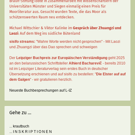
Braun-Stiftung lobte in Zusammenarbeit mit Wissenschaftlern der
Universitäten Münster und Siegen einmalig einen Preis für
Moorliteratur aus. Gesucht wurden Texte, die das Moor als
schützenswerten Raum neu entdecken.
Michael Wittschier & Viktor Kalinke im
Gespräch über Zhuangzi und
Laozi
: Auf dem Weg ins südliche Bütenland
sisifo streams:
"Wahre Worte werden nicht gesprochen" - Mit Laozi
und Zhuangzi über das Dao sprechen und schweigen
Der
Leipziger Buchpreis zur Europäischen Verständigung
geht 2025
an den belarussischen Schriftsteller
Alhierd Bacharevič
- bereits 2010
ist im Leipziger Literaturverlag sein erstes Buch in deutscher
Übersetzung erschienen und auf sisifo zu bestellen: "
Die Elster auf auf
dem Galgen
" - wir gratulieren herzlich.
Neueste Buchbesprechungen auf L-IZ
Gehe zu ...
... krautbuch
... I N S K R I P T I O N E N