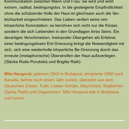
Kommuni­kation zwischen Mann und Frau: sie wird und wirkt
extrem, radikal, bedingungslos. In die gesteigerte Empfindlichkeit
ohne die schützende Hülle der Haut ist gleichsam auch die Ver­
letz­barkeit eingeschrieben. Das Lieben verliert seine rein
körperliche Konnotation; es berühren sich nicht nur die Körper,
sondern die sich Liebenden in den Grundlagen ihres Seins. Ein
derartiges Verschmelzen, Ineinander-Übergehen als Erlebnis
einer be­din­gungs­losen Ent-Grenzung bringt die Notwendigkeit mit
sich, sich eine wiederholte körperliche Be-Grenzung durch das
erneute (metaphorische) Überstreifen der Haut aufzuerlegen.
(Slávka Rude-Porubská und Brigitte Rath)
Mila Haugová:
geboren 1942 in Budapest, emigrierte 1968 nach
Kanada, kehrte nach einem Jahr zurück, übersetzt aus dem
Deutschen (Celan, Trakl, Lasker-Schüler, Mayröcker), Englischen
(Sylvia Plath) und Ungarischen. Mila Haugová lebt in Bratislava
und Levice.