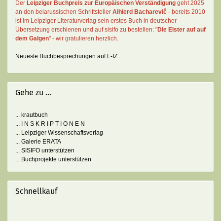
Der
Leipziger Buchpreis zur Europäischen Verständigung
geht 2025
an den belarussischen Schriftsteller
Alhierd Bacharevič
- bereits 2010
ist im Leipziger Literaturverlag sein erstes Buch in deutscher
Übersetzung erschienen und auf sisifo zu bestellen: "
Die Elster auf auf
dem Galgen
" - wir gratulieren herzlich.
Neueste Buchbesprechungen auf L-IZ
Gehe zu ...
... krautbuch
... I N S K R I P T I O N E N
... Leipziger Wissenschaftsverlag
... Galerie ERATA
... SISIFO unterstützen
... Buchprojekte unterstützen
Schnellkauf