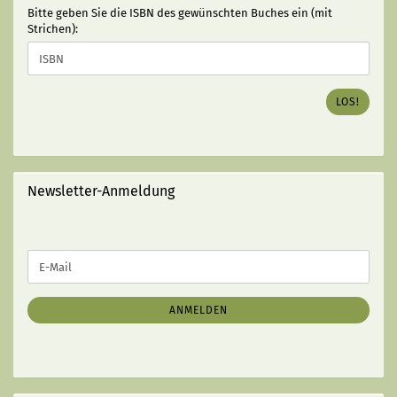
BITTE
Bitte geben Sie die ISBN des gewünschten Buches ein (mit
GEBEN
Strichen):
SIE
DIE
ISBN
DES
LOS!
GEWÜNSCHTEN
BUCHES
EIN
(MIT
STRICHEN):
Newsletter-Anmeldung
WEITER
E-
ZUR
Mail
NEWSLETTER-
ANMELDUNG
ANMELDEN