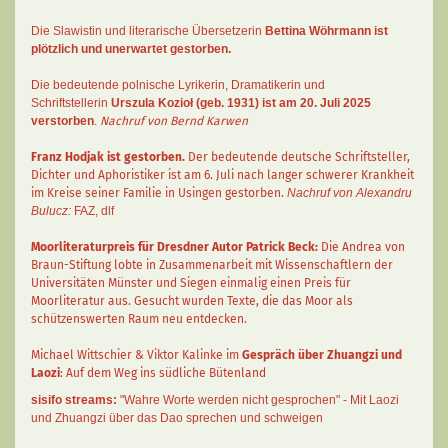
Die Slawistin und literarische Übersetzerin
Bettina Wöhrmann
ist
plötzlich und unerwartet gestorben.
Die bedeutende polnische Lyrikerin, Dramatikerin und
Schriftstellerin
Urszula Kozioł
(geb. 1931) ist am 20. Juli 2025
verstorben
.
Nachruf von Bernd Karwen
Franz Hodjak
ist gestorben.
Der bedeutende deutsche Schriftsteller,
Dichter und Aphoristiker ist am 6. Juli nach langer schwerer Krankheit
im Kreise seiner Familie in Usingen gestorben.
Nachruf von Alexandru
Bulucz:
FAZ
,
dlf
Moorliteraturpreis für Dresdner Autor
Patrick Beck
:
Die Andrea von
Braun-Stiftung lobte in Zusammenarbeit mit Wissenschaftlern der
Universitäten Münster und Siegen einmalig einen Preis für
Moorliteratur aus. Gesucht wurden Texte, die das Moor als
schützenswerten Raum neu entdecken.
Michael Wittschier & Viktor Kalinke im
Gespräch über Zhuangzi und
Laozi
: Auf dem Weg ins südliche Bütenland
sisifo streams:
"Wahre Worte werden nicht gesprochen" - Mit Laozi
und Zhuangzi über das Dao sprechen und schweigen