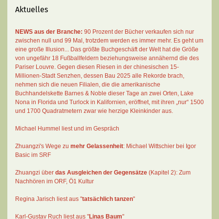
Aktuelles
NEWS aus der Branche:
90 Prozent der Bücher verkaufen sich nur
zwischen null und 99 Mal
, trotzdem werden es immer mehr. Es geht um
eine große Illusion... Das größte Buchgeschäft der Welt hat die Größe
von ungefähr 18 Fußballfeldern beziehungsweise annähernd die des
Pariser Louvre. Gegen diesen Riesen in der chinesischen 15-
Millionen-Stadt Senzhen, dessen Bau 2025 alle Rekorde brach,
nehmen sich die neuen Filialen, die die amerikanische
Buchhandelskette Barnes & Noble dieser Tage an zwei Orten, Lake
Nona in Florida und Turlock in Kalifornien, eröffnet, mit ihren „nur“ 1500
und 1700 Quadratmetern zwar wie herzige Kleinkinder aus.
Michael Hummel liest und im Gespräch
Zhuangzi's Wege zu
mehr Gelassenheit
:
Michael Wittschier bei Igor
Basic im SRF
Zhuangzi
über
das Ausgleichen der Gegensätze
(Kapitel 2):
Zum
Nachhören im ORF
, Ö1 Kultur
Regina Jarisch liest aus "
tatsächlich tanzen
"
Karl-Gustav Ruch
liest aus "
Linas Baum
"