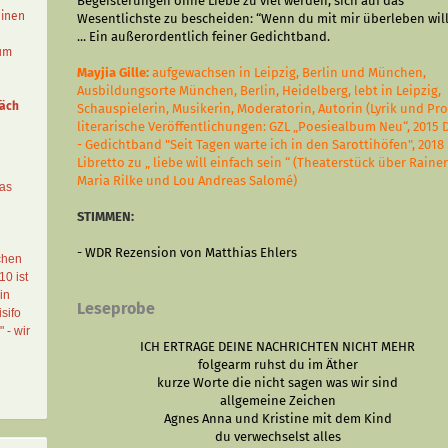
Begeisterungen ohne Liebe zu viel werden, sich auf das
einen
Wesentlichste zu bescheiden: “Wenn du mit mir überleben will
... Ein außerordentlich feiner Gedichtband.
aum
Mayjia Gille:
aufgewachsen in Leipzig, Berlin und München,
Ausbildungsorte München, Berlin, Heidelberg, lebt in Leipzig,
äch
Schauspielerin, Musikerin, Moderatorin, Autorin (Lyrik und Pro
literarische Veröffentlichungen: GZL „Poesiealbum Neu“, 2015 
- Gedichtband "Seit Tagen warte ich in den Sarottihöfen", 2018
Libretto zu „ liebe will einfach sein “ (Theaterstück über Raine
Maria Rilke und Lou Andreas Salomé)
das
STIMMEN:
- WDR Rezension von Matthias Ehlers
chen
10 ist
in
Leseprobe
sifo
" - wir
ICH ERTRAGE DEINE NACHRICHTEN NICHT MEHR
folgearm ruhst du im Äther
kurze Worte die nicht sagen was wir sind
allgemeine Zeichen
Agnes Anna und Kristine mit dem Kind
du verwechselst alles