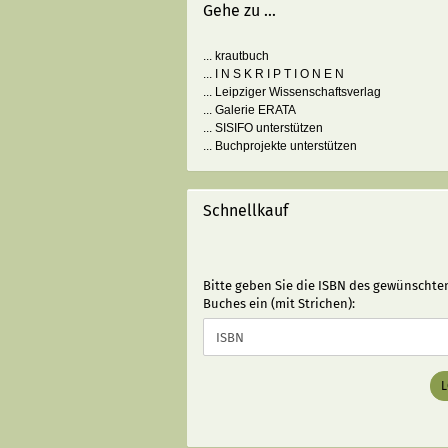
Gehe zu ...
... krautbuch
... I N S K R I P T I O N E N
... Leipziger Wissenschaftsverlag
... Galerie ERATA
... SISIFO unterstützen
... Buchprojekte unterstützen
Schnellkauf
BITTE
Bitte geben Sie die ISBN des gewünschte
GEBEN
Buches ein (mit Strichen):
SIE
DIE
ISBN
DES
GEWÜNSCHTEN
BUCHES
EIN
(MIT