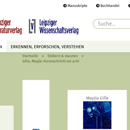
Manuskripte
Buchhandel
E-Ma
N
ERKENNEN, ERFORSCHEN, VERSTEHEN
Pass
»
»
Startseite
Stöbern & staunen
AUTOREN
TERMINE
HÖREN & SEHEN
Gille, Mayjia: Kurznachricht um acht
Konto 
Passwo