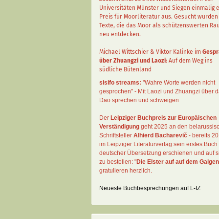
Universitäten Münster und Siegen einmalig 
Preis für Moorliteratur aus. Gesucht wurden
Texte, die das Moor als schützenswerten R
neu entdecken.
Michael Wittschier & Viktor Kalinke im
Gespr
über Zhuangzi und Laozi
: Auf dem Weg ins
südliche Bütenland
sisifo streams:
"Wahre Worte werden nicht
gesprochen" - Mit Laozi und Zhuangzi über 
Dao sprechen und schweigen
Der
Leipziger Buchpreis zur Europäischen
Verständigung
geht 2025 an den belarussis
Schriftsteller
Alhierd Bacharevič
- bereits 20
im Leipziger Literaturverlag sein erstes Buch 
deutscher Übersetzung erschienen und auf si
zu bestellen: "
Die Elster auf auf dem Galgen
gratulieren herzlich.
Neueste Buchbesprechungen auf L-IZ