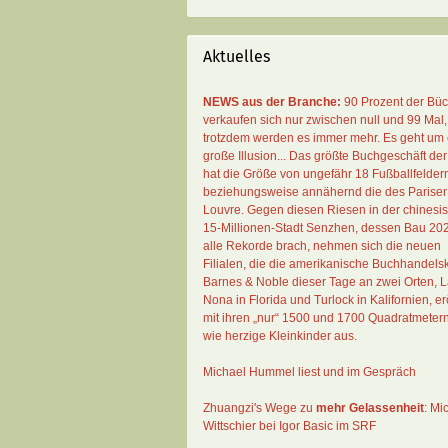
Aktuelles
NEWS aus der Branche:
90 Prozent der Bü
verkaufen sich nur zwischen null und 99 Mal
,
trotzdem werden es immer mehr. Es geht um 
große Illusion... Das größte Buchgeschäft der
hat die Größe von ungefähr 18 Fußballfelder
beziehungsweise annähernd die des Pariser
Louvre. Gegen diesen Riesen in der chinesi
15-Millionen-Stadt Senzhen, dessen Bau 20
alle Rekorde brach, nehmen sich die neuen
Filialen, die die amerikanische Buchhandelsk
Barnes & Noble dieser Tage an zwei Orten, 
Nona in Florida und Turlock in Kalifornien, erö
mit ihren „nur“ 1500 und 1700 Quadratmeter
wie herzige Kleinkinder aus.
Michael Hummel liest und im Gespräch
Zhuangzi's Wege zu
mehr Gelassenheit
:
Mi
Wittschier bei Igor Basic im SRF