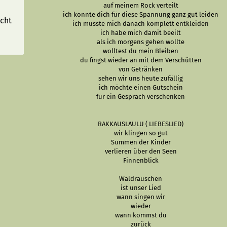
auf meinem Rock verteilt
ich konnte dich für diese Spannung ganz gut leiden
acht
ich musste mich danach komplett entkleiden
ich habe mich damit beeilt
als ich morgens gehen wollte
wolltest du mein Bleiben
du fingst wieder an mit dem Verschütten
von Getränken
sehen wir uns heute zufällig
ich möchte einen Gutschein
für ein Gespräch verschenken
RAKKAUSLAULU ( LIEBESLIED)
wir klingen so gut
Summen der Kinder
verlieren über den Seen
Finnenblick
Waldrauschen
ist unser Lied
wann singen wir
wieder
wann kommst du
zurück