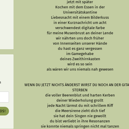
jetzt mit später
Kochen mit dem Essen in der
Universitätskantine
Liebesnacht mit einem Bilderkuss
in einer Kurznachricht um acht
verschwendest digitale Farbe
für meine Musenbrust an deiner Lende
wir nährten uns doch früher
von Innenseiten unserer Hände
du hast es ganz vergessen
im Gamegehabe
deines Zweithirnkasten
wird es so sein
als wären wir uns niemals nah gewesen
n
WENN DU JETZT NICHTS ÄNDERST WIRST DU NOCH AN DER GIT
STERBEN
die voller Beerenblut und harten Kerben
deiner Wiederholung grollt
jede Nacht lärmst du mit schrillem Riff
die Meersirene zieht dich tief
LOS!
sie hat dein Singen nie gewollt
du bist verliebt in ihre Resonanzen
sie konnte niemals springen nicht mal tanzen