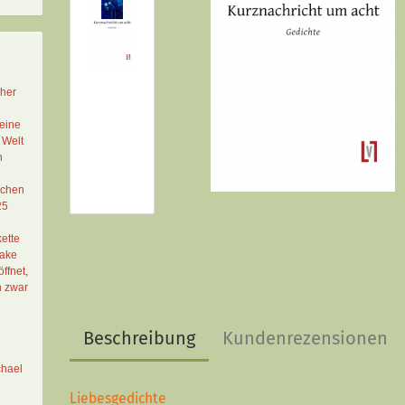
cher
eine
 Welt
n
schen
25
ette
Lake
ffnet,
n zwar
Beschreibung
Kundenrezensionen
chael
Liebesgedichte