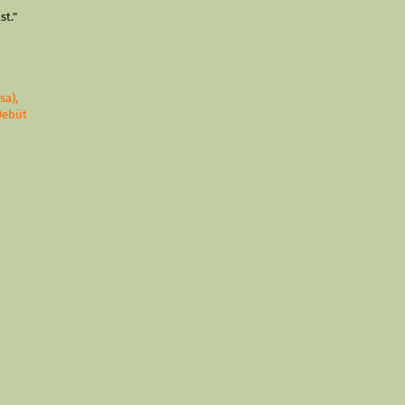
st."
sa),
Debüt
r