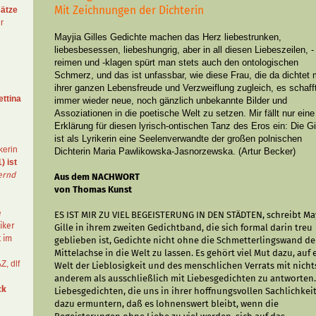
Mit Zeichnungen der Dichterin
ätze
r
Mayjia Gilles Gedichte machen das Herz liebestrunken,
liebesbesessen, liebeshungrig, aber in all diesen Liebeszeilen, -
reimen und -klagen spürt man stets auch den ontologischen
Schmerz, und das ist unfassbar, wie diese Frau, die da dichtet 
ihrer ganzen Lebensfreude und Verzweiflung zugleich, es schaff
ettina
immer wieder neue, noch gänzlich unbekannte Bilder und
Assoziationen in die poetische Welt zu setzen. Mir fällt nur eine
Erklärung für diesen lyrisch-ontischen Tanz des Eros ein: Die Gi
ist als Lyrikerin eine Seelenverwandte der großen polnischen
kerin
Dichterin Maria Pawlikowska-Jasnorzewska. (Artur Becker)
) ist
ernd
Aus dem NACHWORT
von Thomas Kunst
e
ES IST MIR ZU VIEL BEGEISTERUNG IN DEN STÄDTEN, schreibt Ma
iker
Gille in ihrem zweiten Gedichtband, die sich formal darin treu
t im
geblieben ist, Gedichte nicht ohne die Schmetterlingswand de
Mittelachse in die Welt zu lassen. Es gehört viel Mut dazu, auf 
AZ
,
dlf
Welt der Lieblosigkeit und des menschlichen Verrats mit nicht
anderem als ausschließlich mit Liebesgedichten zu antworten.
ck
Liebesgedichten, die uns in ihrer hoffnungsvollen Sachlichkei
dazu ermuntern, daß es lohnenswert bleibt, wenn die