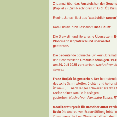
Zhuangzi
über
das Ausgleichen der Gegens
(Kapitel 2):
Zum Nachhören im ORF
, Ö1 Kultu
Regina Jarisch liest aus "
tatsächlich tanzen
"
Karl-Gustav Ruch
liest aus "
Linas Baum
"
Die Slawistin und literarische Übersetzerin
B
Wöhrmann
ist plötzlich und unerwartet
gestorben.
Die bedeutende polnische Lyrikerin, Dramati
und Schriftstellerin
Urszula Kozioł
(geb. 1931
am 20. Juli 2025 verstorben
.
Nachruf von B
Karwen
Franz Hodjak
ist gestorben.
Der bedeutend
deutsche Schriftsteller, Dichter und Aphorist
ist am 6. Juli nach langer schwerer Krankhei
Kreise seiner Familie in Usingen
gestorben.
Nachruf von Alexandru Bulucz:
F
Moorliteraturpreis für Dresdner Autor
Patri
Beck
:
Die Andrea von Braun-Stiftung lobte in
Zusammenarbeit mit Wissenschaftlern der