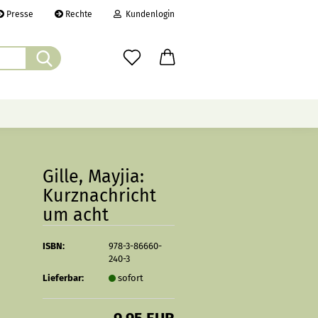
Presse
Rechte
Kundenlogin
Suche...
il
wort
ÜBER UNS
CHRONIK
LINKS
Gille, Mayjia:
Kurznachricht
um acht
erstellen
rt vergessen?
ISBN:
978-3-86660-
240-3
Lieferbar:
sofort