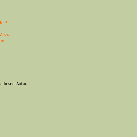
g in
Miloš
on
u diesem Autor.