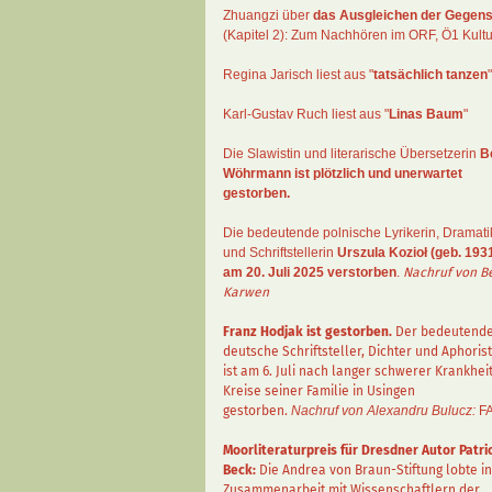
Zhuangzi
über
das Ausgleichen der Gegens
(Kapitel 2):
Zum Nachhören im ORF
, Ö1 Kultu
Regina Jarisch liest aus "
tatsächlich tanzen
"
Karl-Gustav Ruch
liest aus "
Linas Baum
"
Die Slawistin und literarische Übersetzerin
B
Wöhrmann
ist plötzlich und unerwartet
gestorben.
Die bedeutende polnische Lyrikerin, Dramati
und Schriftstellerin
Urszula Kozioł
(geb. 1931
am 20. Juli 2025 verstorben
.
Nachruf von B
Karwen
Franz Hodjak
ist gestorben.
Der bedeutend
deutsche Schriftsteller, Dichter und Aphorist
ist am 6. Juli nach langer schwerer Krankhei
Kreise seiner Familie in Usingen
gestorben.
Nachruf von Alexandru Bulucz:
F
Moorliteraturpreis für Dresdner Autor
Patri
Beck
:
Die Andrea von Braun-Stiftung lobte in
Zusammenarbeit mit Wissenschaftlern der