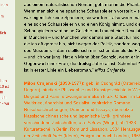
aus einem naturali­stischen Roman, geht man in die Phanta
einen
Wenn man sich eine spanische Schauspielerin vorstellt – s
aum
war eigentlich keine Spanierin, sie war Irin – also wenn m
eine solche Schauspielerin und einen König nimmt, und di
Schauspielerin wird seine Geliebte und macht eine Revolu
äch
in München – und München war damals eine Stadt für mich
die ich oft gereist bin, nicht wegen der Politik, sondern we
des Museums – dann stellte sich mir schon damals die F
– und ich war jung: Hat ein Mann über Sechzig, wenn er in
das
Gegenwart einer Frau, die dreißig Jahre alt ist, Schönheit
ist in erster Linie ein Liebes­roman.“
Miloš Crnjanski
chen
Milos Crnjanski (1893-1977):
geb. in Csongrád (Österrei
10 ist
Ungarn), studierte Philosophie und Kunstgeschichte in Wie
in
Belgrad und Paris, erzwungenermaßen k.u.k. Offizier im E
sifo
Weltkrieg, Anarchist und Sozialist, zahlreiche Romane,
" - wir
Reisebeschreibungen, Dramen und Essays, übersetzte
klassische chinesische und japanische Lyrik, gründete
verschiedene Zeitschriften, u.a.
Puteve
(Wege), ab 1928
Kulturattaché in Berlin, Rom und Lissabon, 1934 Herausg
der Zeitschrift
Ideje
(Ideen), Emigration nach London, 196