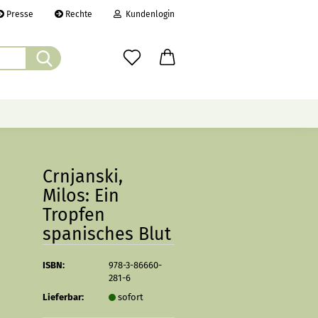
Presse
Rechte
Kundenlogin
Suche...
il
wort
ÜBER UNS
CHRONIK
LINKS
Crnjanski,
Milos: Ein
Tropfen
erstellen
spanisches Blut
rt vergessen?
ISBN:
978-3-86660-
281-6
Lieferbar:
sofort