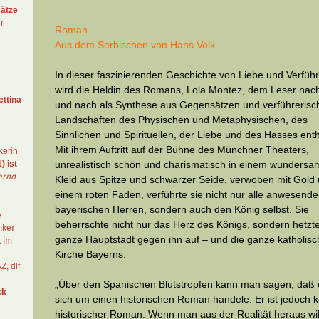
ätze
r
Roman
Aus dem Serbischen von Hans Volk
In dieser faszinierenden Geschichte von Liebe und Verfüh
wird die Heldin des Romans, Lola Montez, dem Leser nac
ettina
und nach als Synthese aus Gegensätzen und verführerisc
Landschaften des Physischen und Metaphysischen, des
Sinnlichen und Spirituellen, der Liebe und des Hasses enthü
Mit ihrem Auftritt auf der Bühne des Münchner Theaters,
kerin
) ist
unrealistisch schön und charismatisch in einem wunders
ernd
Kleid aus Spitze und schwarzer Seide, verwoben mit Gold
einem roten Faden, verführte sie nicht nur alle anwesend
bayerischen Herren, sondern auch den König selbst. Sie
e
beherrschte nicht nur das Herz des Königs, sondern hetzte
iker
ganze Hauptstadt gegen ihn auf – und die ganze katholis
t im
Kirche Bayerns.
AZ
,
dlf
„Über den Spanischen Blutstropfen kann man sagen, daß 
ck
sich um einen historischen Roman handele. Er ist jedoch k
historischer Roman. Wenn man aus der Realität heraus wil