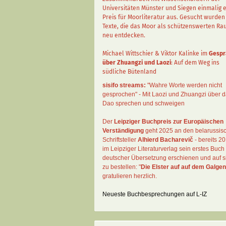
Universitäten Münster und Siegen einmalig 
Preis für Moorliteratur aus. Gesucht wurden
Texte, die das Moor als schützenswerten R
neu entdecken.
Michael Wittschier & Viktor Kalinke im
Gespr
über Zhuangzi und Laozi
: Auf dem Weg ins
südliche Bütenland
sisifo streams:
"Wahre Worte werden nicht
gesprochen" - Mit Laozi und Zhuangzi über 
Dao sprechen und schweigen
Der
Leipziger Buchpreis zur Europäischen
Verständigung
geht 2025 an den belarussis
Schriftsteller
Alhierd Bacharevič
- bereits 20
im Leipziger Literaturverlag sein erstes Buch 
deutscher Übersetzung erschienen und auf si
zu bestellen: "
Die Elster auf auf dem Galgen
gratulieren herzlich.
Neueste Buchbesprechungen auf L-IZ