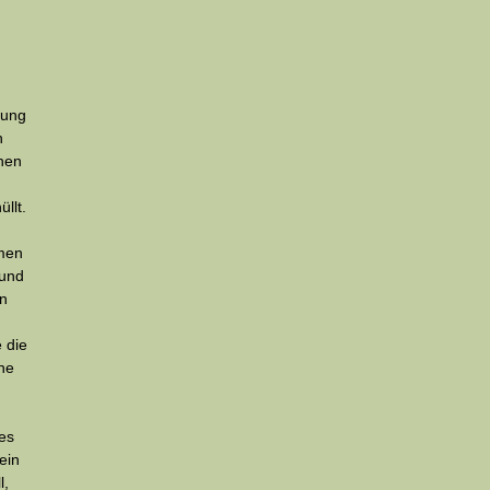
rung
h
hen
llt.
amen
 und
en
 die
che
es
ein
l,