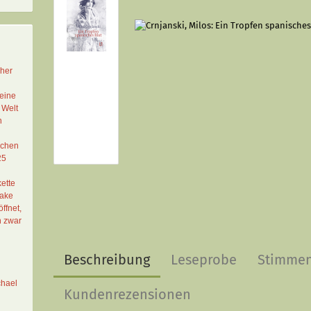
cher
eine
 Welt
n
schen
25
ette
Lake
ffnet,
n zwar
Beschreibung
Leseprobe
Stimme
chael
Kundenrezensionen