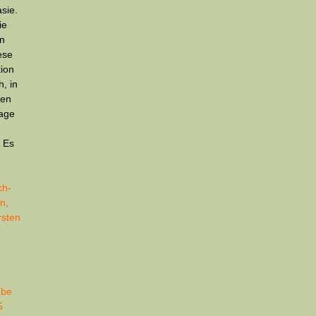
sie.
ie
an
ese
tion
, in
gen
rage
? Es
ch-
n,
rsten
abe
5