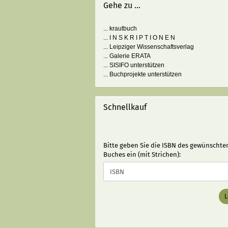
Gehe zu ...
... krautbuch
... I N S K R I P T I O N E N
... Leipziger Wissenschaftsverlag
... Galerie ERATA
... SISIFO unterstützen
... Buchprojekte unterstützen
Schnellkauf
BITTE
Bitte geben Sie die ISBN des gewünschte
GEBEN
Buches ein (mit Strichen):
SIE
DIE
ISBN
DES
GEWÜNSCHTEN
BUCHES
EIN
(MIT