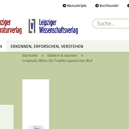
Manuskripte
Buchhandel
E-Ma
N
ERKENNEN, ERFORSCHEN, VERSTEHEN
Pass
»
»
Startseite
Stöbern & staunen
AUTOREN
TERMINE
HÖREN & SEHEN
Crnjanski, Milos: Ein Tropfen spanisches Blut
Konto 
Passwo