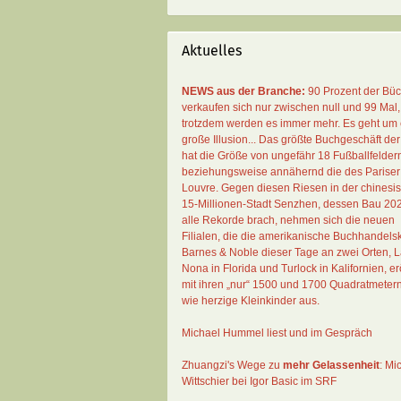
Aktuelles
NEWS aus der Branche:
90 Prozent der Bü
verkaufen sich nur zwischen null und 99 Mal
,
trotzdem werden es immer mehr. Es geht um 
große Illusion... Das größte Buchgeschäft der
hat die Größe von ungefähr 18 Fußballfelder
beziehungsweise annähernd die des Pariser
Louvre. Gegen diesen Riesen in der chinesi
15-Millionen-Stadt Senzhen, dessen Bau 20
alle Rekorde brach, nehmen sich die neuen
Filialen, die die amerikanische Buchhandelsk
Barnes & Noble dieser Tage an zwei Orten, 
Nona in Florida und Turlock in Kalifornien, erö
mit ihren „nur“ 1500 und 1700 Quadratmeter
wie herzige Kleinkinder aus.
Michael Hummel liest und im Gespräch
Zhuangzi's Wege zu
mehr Gelassenheit
:
Mi
Wittschier bei Igor Basic im SRF