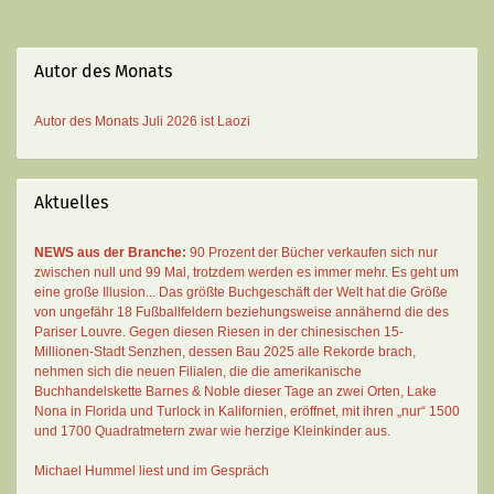
Autor des Monats
Autor des Monats
Juli 2026 ist
Laozi
Aktuelles
NEWS aus der Branche:
90 Prozent der Bücher verkaufen sich nur
zwischen null und 99 Mal
, trotzdem werden es immer mehr. Es geht um
eine große Illusion... Das größte Buchgeschäft der Welt hat die Größe
von ungefähr 18 Fußballfeldern beziehungsweise annähernd die des
Pariser Louvre. Gegen diesen Riesen in der chinesischen 15-
Millionen-Stadt Senzhen, dessen Bau 2025 alle Rekorde brach,
nehmen sich die neuen Filialen, die die amerikanische
Buchhandelskette Barnes & Noble dieser Tage an zwei Orten, Lake
Nona in Florida und Turlock in Kalifornien, eröffnet, mit ihren „nur“ 1500
und 1700 Quadratmetern zwar wie herzige Kleinkinder aus.
Michael Hummel liest und im Gespräch