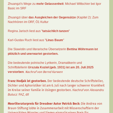
Zhuangzi's Wege zu
mehr Gelassenheit
:
Michael Wittschier bei Igor
Basic im SRF
Zhuangzi
über
das Ausgleichen der Gegensätze
(Kapitel 2):
Zum
Nachhören im ORF
, Ö1 Kultur
Regina Jarisch liest aus "
tatsächlich tanzen
"
Karl-Gustav Ruch
liest aus "
Linas Baum
"
Die Slawistin und literarische Übersetzerin
Bettina Wöhrmann
ist
plötzlich und unerwartet gestorben.
Die bedeutende polnische Lyrikerin, Dramatikerin und
Schriftstellerin
Urszula Kozioł
(geb. 1931) ist am 20. Juli 2025
verstorben
.
Nachruf von Bernd Karwen
Franz Hodjak
ist gestorben.
Der bedeutende deutsche Schriftsteller,
Dichter und Aphoristiker ist am 6. Juli nach langer schwerer Krankheit
im Kreise seiner Familie in Usingen gestorben.
Nachruf von Alexandru
Bulucz:
FAZ
,
dlf
Moorliteraturpreis für Dresdner Autor
Patrick Beck
:
Die Andrea von
Braun-Stiftung lobte in Zusammenarbeit mit Wissenschaftlern der
Universitäten Münster und Siegen einmalig einen Preis für