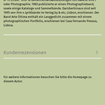
oder Photographie. 1983 publizierte er einen Photographieband,
sowie einige Kataloge und Sammelbände. Darüberhinaus sind seit
1995 von ihm 4 Lyrikbände im Verlag by & etc, Lisbon, erschienen. Der
Band Arte Última enthält ein Langgedicht zusammen mit einem
photographischen Portfolio, erschienen bei Casa Fernando Pessoa,
Lisboa.
Kundenrezensionen
Für weitere Informationen besuchen Sie bitte die
Homepage
zu
diesem Autor.