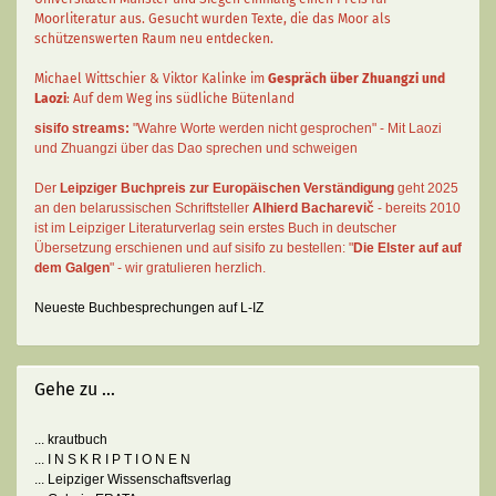
Moorliteratur aus. Gesucht wurden Texte, die das Moor als
schützenswerten Raum neu entdecken.
Michael Wittschier & Viktor Kalinke im
Gespräch über Zhuangzi und
Laozi
: Auf dem Weg ins südliche Bütenland
sisifo streams:
"Wahre Worte werden nicht gesprochen" - Mit Laozi
und Zhuangzi über das Dao sprechen und schweigen
Der
Leipziger Buchpreis zur Europäischen Verständigung
geht 2025
an den belarussischen Schriftsteller
Alhierd Bacharevič
- bereits 2010
ist im Leipziger Literaturverlag sein erstes Buch in deutscher
Übersetzung erschienen und auf sisifo zu bestellen: "
Die Elster auf auf
dem Galgen
" - wir gratulieren herzlich.
Neueste Buchbesprechungen auf L-IZ
Gehe zu ...
... krautbuch
... I N S K R I P T I O N E N
... Leipziger Wissenschaftsverlag