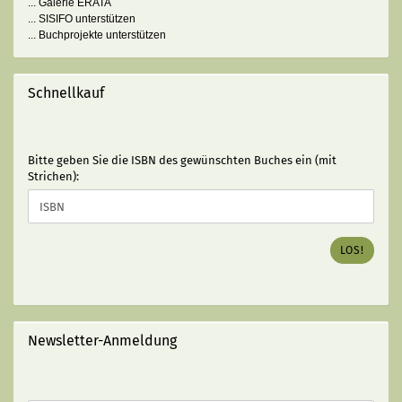
... Galerie ERATA
... SISIFO unterstützen
... Buchprojekte unterstützen
Schnellkauf
BITTE
Bitte geben Sie die ISBN des gewünschten Buches ein (mit
GEBEN
Strichen):
SIE
DIE
ISBN
DES
LOS!
GEWÜNSCHTEN
BUCHES
EIN
(MIT
STRICHEN):
Newsletter-Anmeldung