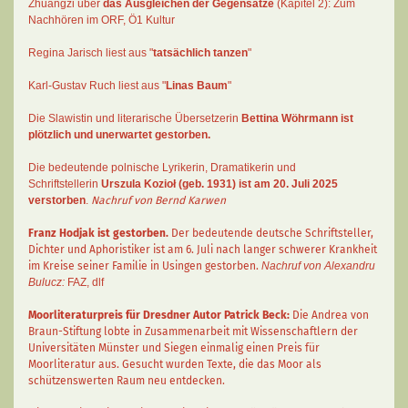
Zhuangzi
über
das Ausgleichen der Gegensätze
(Kapitel 2):
Zum
Nachhören im ORF
, Ö1 Kultur
Regina Jarisch liest aus "
tatsächlich tanzen
"
Karl-Gustav Ruch
liest aus "
Linas Baum
"
Die Slawistin und literarische Übersetzerin
Bettina Wöhrmann
ist
plötzlich und unerwartet gestorben.
Die bedeutende polnische Lyrikerin, Dramatikerin und
Schriftstellerin
Urszula Kozioł
(geb. 1931) ist am 20. Juli 2025
verstorben
.
Nachruf von Bernd Karwen
Franz Hodjak
ist gestorben.
Der bedeutende deutsche Schriftsteller,
Dichter und Aphoristiker ist am 6. Juli nach langer schwerer Krankheit
im Kreise seiner Familie in Usingen gestorben.
Nachruf von Alexandru
Bulucz:
FAZ
,
dlf
Moorliteraturpreis für Dresdner Autor
Patrick Beck
:
Die Andrea von
Braun-Stiftung lobte in Zusammenarbeit mit Wissenschaftlern der
Universitäten Münster und Siegen einmalig einen Preis für
Moorliteratur aus. Gesucht wurden Texte, die das Moor als
schützenswerten Raum neu entdecken.