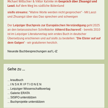
Michael Wittschier & Viktor Kalinke im
Gespräch über Zhuangzi und
Laozi
: Auf dem Weg ins südliche Bütenland
sisifo streams:
"Wahre Worte werden nicht gesprochen" - Mit Laozi
und Zhuangzi über das Dao sprechen und schweigen
Der
Leipziger Buchpreis zur Europäischen Verständigung
geht 2025
an den belarussischen Schriftsteller
Alhierd Bacharevič
- bereits 2010
ist im Leipziger Literaturverlag sein erstes Buch in deutscher
Übersetzung erschienen und auf sisifo zu bestellen: "
Die Elster auf auf
dem Galgen
" - wir gratulieren herzlich.
Neueste Buchbesprechungen auf L-IZ
Gehe zu ...
... krautbuch
... I N S K R I P T I O N E N
... Leipziger Wissenschaftsverlag
... Galerie ERATA
... SISIFO unterstützen
... Buchprojekte unterstützen