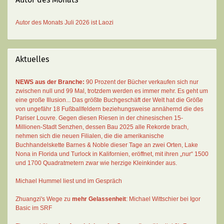
Autor des Monats
Juli 2026 ist
Laozi
Aktuelles
NEWS aus der Branche:
90 Prozent der Bücher verkaufen sich nur
zwischen null und 99 Mal
, trotzdem werden es immer mehr. Es geht um
eine große Illusion... Das größte Buchgeschäft der Welt hat die Größe
von ungefähr 18 Fußballfeldern beziehungsweise annähernd die des
Pariser Louvre. Gegen diesen Riesen in der chinesischen 15-
Millionen-Stadt Senzhen, dessen Bau 2025 alle Rekorde brach,
nehmen sich die neuen Filialen, die die amerikanische
Buchhandelskette Barnes & Noble dieser Tage an zwei Orten, Lake
Nona in Florida und Turlock in Kalifornien, eröffnet, mit ihren „nur“ 1500
und 1700 Quadratmetern zwar wie herzige Kleinkinder aus.
Michael Hummel liest und im Gespräch
Zhuangzi's Wege zu
mehr Gelassenheit
:
Michael Wittschier bei Igor
Basic im SRF