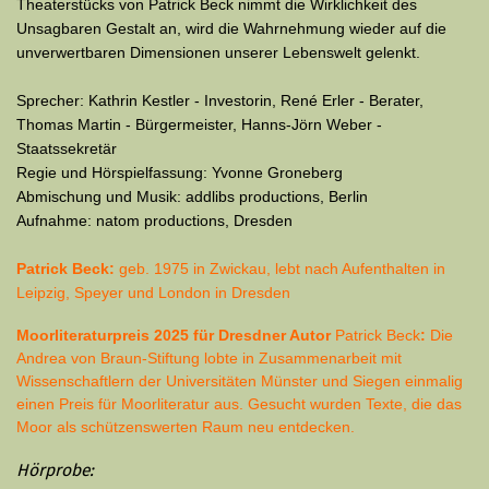
Theaterstücks von Patrick Beck nimmt die Wirklichkeit des
Unsagbaren Gestalt an, wird die Wahrnehmung wieder auf die
unverwertbaren Dimensionen unserer Lebenswelt gelenkt.
Sprecher: Kathrin Kestler - Investorin, René Erler - Berater,
Thomas Martin - Bürgermeister, Hanns-Jörn Weber -
Staatssekretär
Regie und Hörspielfassung: Yvonne Groneberg
Abmischung und Musik: addlibs productions, Berlin
Aufnahme: natom productions, Dresden
Patrick Beck:
geb. 1975 in Zwickau, lebt nach Aufenthalten in
Leipzig, Speyer und London in Dresden
Moorliteraturpreis 2025 für Dresdner Autor
Patrick Beck
:
Die
Andrea von Braun-Stiftung lobte in Zusammenarbeit mit
Wissenschaftlern der Universitäten Münster und Siegen einmalig
einen Preis für Moorliteratur aus. Gesucht wurden Texte, die das
Moor als schützenswerten Raum neu entdecken.
Hörprobe: