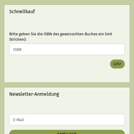
Schnellkauf
BITTE
Bitte geben Sie die ISBN des gewünschten Buches ein (mit
GEBEN
Strichen):
SIE
DIE
ISBN
DES
LOS!
GEWÜNSCHTEN
BUCHES
EIN
(MIT
STRICHEN):
Newsletter-Anmeldung
WEITER
E-
ZUR
Mail
NEWSLETTER-
ANMELDUNG