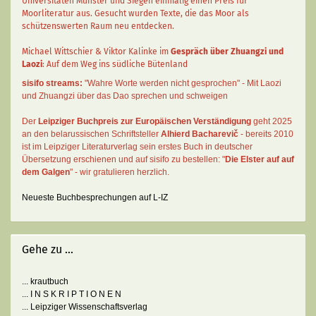
Universitäten Münster und Siegen einmalig einen Preis für
Moorliteratur aus. Gesucht wurden Texte, die das Moor als
schützenswerten Raum neu entdecken.
Michael Wittschier & Viktor Kalinke im
Gespräch über Zhuangzi und
Laozi
: Auf dem Weg ins südliche Bütenland
sisifo streams:
"Wahre Worte werden nicht gesprochen" - Mit Laozi
und Zhuangzi über das Dao sprechen und schweigen
Der
Leipziger Buchpreis zur Europäischen Verständigung
geht 2025
an den belarussischen Schriftsteller
Alhierd Bacharevič
- bereits 2010
ist im Leipziger Literaturverlag sein erstes Buch in deutscher
Übersetzung erschienen und auf sisifo zu bestellen: "
Die Elster auf auf
dem Galgen
" - wir gratulieren herzlich.
Neueste Buchbesprechungen auf L-IZ
Gehe zu ...
... krautbuch
... I N S K R I P T I O N E N
... Leipziger Wissenschaftsverlag