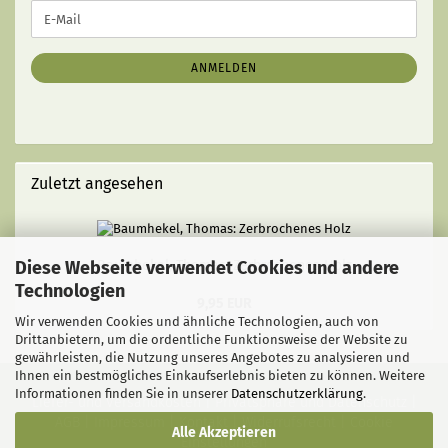
WEITER
E-
ZUR
Mail
NEWSLETTER-
ANMELDUNG
ANMELDEN
Zuletzt angesehen
Diese Webseite verwendet Cookies und andere
Baumhekel, Thomas: Zerbrochenes Holz
Technologien
9,95 EUR
Wir verwenden Cookies und ähnliche Technologien, auch von
Drittanbietern, um die ordentliche Funktionsweise der Website zu
gewährleisten, die Nutzung unseres Angebotes zu analysieren und
Ihnen ein bestmögliches Einkaufserlebnis bieten zu können. Weitere
Informationen finden Sie in unserer
Datenschutzerklärung
.
Liefer- und Versandkosten
|
Privatsphäre und Datenschutz
|
AGB
|
Impressum
|
Kontakt
|
Widerrufsrecht
|
Cookie
Alle Akzeptieren
Einstellungen