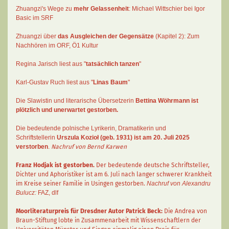
Zhuangzi's Wege zu
mehr Gelassenheit
:
Michael Wittschier bei Igor
Basic im SRF
Zhuangzi
über
das Ausgleichen der Gegensätze
(Kapitel 2):
Zum
Nachhören im ORF
, Ö1 Kultur
Regina Jarisch liest aus "
tatsächlich tanzen
"
Karl-Gustav Ruch
liest aus "
Linas Baum
"
Die Slawistin und literarische Übersetzerin
Bettina Wöhrmann
ist
plötzlich und unerwartet gestorben.
Die bedeutende polnische Lyrikerin, Dramatikerin und
Schriftstellerin
Urszula Kozioł
(geb. 1931) ist am 20. Juli 2025
verstorben
.
Nachruf von Bernd Karwen
Franz Hodjak
ist gestorben.
Der bedeutende deutsche Schriftsteller,
Dichter und Aphoristiker ist am 6. Juli nach langer schwerer Krankheit
im Kreise seiner Familie in Usingen gestorben.
Nachruf von Alexandru
Bulucz:
FAZ
,
dlf
Moorliteraturpreis für Dresdner Autor
Patrick Beck
:
Die Andrea von
Braun-Stiftung lobte in Zusammenarbeit mit Wissenschaftlern der