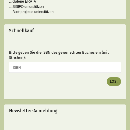
... Galerie ERATA
... SISIFO unterstützen
... Buchprojekte unterstützen
Schnellkauf
BITTE
Bitte geben Sie die ISBN des gewünschten Buches ein (mit
GEBEN
Strichen):
SIE
DIE
ISBN
DES
LOS!
GEWÜNSCHTEN
BUCHES
EIN
(MIT
STRICHEN):
Newsletter-Anmeldung