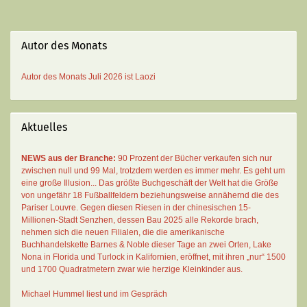
Autor des Monats
Autor des Monats
Juli 2026 ist
Laozi
Aktuelles
NEWS aus der Branche:
90 Prozent der Bücher verkaufen sich nur
zwischen null und 99 Mal
, trotzdem werden es immer mehr. Es geht um
eine große Illusion... Das größte Buchgeschäft der Welt hat die Größe
von ungefähr 18 Fußballfeldern beziehungsweise annähernd die des
Pariser Louvre. Gegen diesen Riesen in der chinesischen 15-
Millionen-Stadt Senzhen, dessen Bau 2025 alle Rekorde brach,
nehmen sich die neuen Filialen, die die amerikanische
Buchhandelskette Barnes & Noble dieser Tage an zwei Orten, Lake
Nona in Florida und Turlock in Kalifornien, eröffnet, mit ihren „nur“ 1500
und 1700 Quadratmetern zwar wie herzige Kleinkinder aus.
Michael Hummel liest und im Gespräch