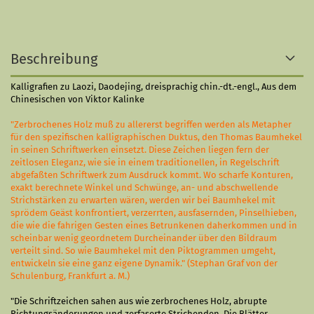
Beschreibung
Kalligrafien zu Laozi, Daodejing, dreisprachig chin.-dt.-engl., Aus dem
Chinesischen von Viktor Kalinke
"Zerbrochenes Holz muß zu allererst begriffen werden als Metapher
für den spezifischen kalligraphischen Duktus, den Thomas Baumhekel
in seinen Schriftwerken einsetzt. Diese Zeichen liegen fern der
zeitlosen Eleganz, wie sie in einem traditionellen, in Regelschrift
abgefaßten Schriftwerk zum Ausdruck kommt. Wo scharfe Konturen,
exakt berechnete Winkel und Schwünge, an- und abschwellende
Strichstärken zu erwarten wären, werden wir bei Baumhekel mit
sprödem Geäst konfrontiert, verzerrten, ausfasernden, Pinselhieben,
die wie die fahrigen Gesten eines Betrunkenen daherkommen und in
scheinbar wenig geordnetem Durcheinander über den Bildraum
verteilt sind. So wie Baumhekel mit den Piktogrammen umgeht,
entwickeln sie eine ganz eigene Dynamik." (Stephan Graf von der
Schulenburg, Frankfurt a. M.)
"Die Schriftzeichen sahen aus wie zerbrochenes Holz, abrupte
Richtungsänderungen und zerfaserte Strichenden. Die Blätter