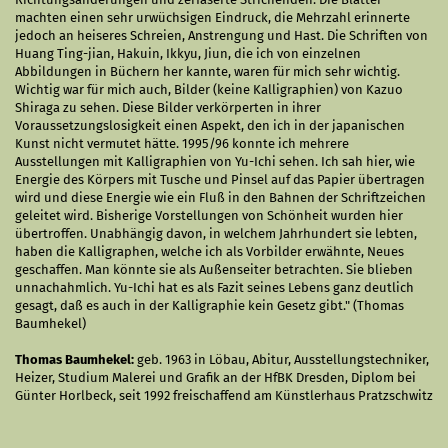
machten einen sehr urwüchsigen Eindruck, die Mehrzahl erinnerte
jedoch an heiseres Schreien, Anstrengung und Hast. Die Schriften von
Huang Ting-jian, Hakuin, Ikkyu, Jiun, die ich von einzelnen
Abbildungen in Büchern her kannte, waren für mich sehr wichtig.
Wichtig war für mich auch, Bilder (keine Kalligraphien) von Kazuo
Shiraga zu sehen. Diese Bilder verkörperten in ihrer
Voraussetzungslosigkeit einen Aspekt, den ich in der japanischen
Kunst nicht vermutet hätte. 1995/96 konnte ich mehrere
Ausstellungen mit Kalligraphien von Yu-Ichi sehen. Ich sah hier, wie
Energie des Körpers mit Tusche und Pinsel auf das Papier übertragen
wird und diese Energie wie ein Fluß in den Bahnen der Schriftzeichen
geleitet wird. Bisherige Vorstellungen von Schönheit wurden hier
übertroffen. Unabhängig davon, in welchem Jahrhundert sie lebten,
haben die Kalligraphen, welche ich als Vorbilder erwähnte, Neues
geschaffen. Man könnte sie als Außenseiter betrachten. Sie blieben
unnachahmlich. Yu-Ichi hat es als Fazit seines Lebens ganz deutlich
gesagt, daß es auch in der Kalligraphie kein Gesetz gibt." (Thomas
Baumhekel)
Thomas Baumhekel:
geb. 1963 in Löbau, Abitur, Ausstellungstechniker,
Heizer, Studium Malerei und Grafik an der HfBK Dresden, Diplom bei
Günter Horlbeck, seit 1992 freischaffend am Künstlerhaus Pratzschwitz