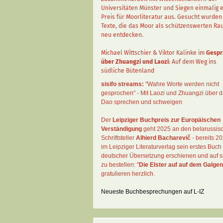
Universitäten Münster und Siegen einmalig 
Preis für Moorliteratur aus. Gesucht wurden
Texte, die das Moor als schützenswerten R
neu entdecken.
Michael Wittschier & Viktor Kalinke im
Gespr
über Zhuangzi und Laozi
: Auf dem Weg ins
südliche Bütenland
sisifo streams:
"Wahre Worte werden nicht
gesprochen" - Mit Laozi und Zhuangzi über 
Dao sprechen und schweigen
Der
Leipziger Buchpreis zur Europäischen
Verständigung
geht 2025 an den belarussis
Schriftsteller
Alhierd Bacharevič
- bereits 20
im Leipziger Literaturverlag sein erstes Buch 
deutscher Übersetzung erschienen und auf si
zu bestellen: "
Die Elster auf auf dem Galgen
gratulieren herzlich.
Neueste Buchbesprechungen auf L-IZ