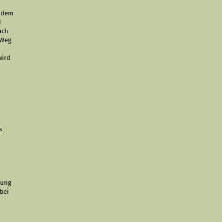
n dem
d
ach
 Weg
wird
s
tung
 bei