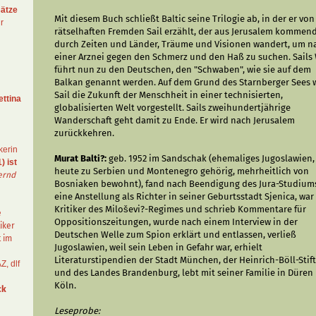
ätze
Mit diesem Buch schließt Baltic seine Trilogie ab, in der er vo
r
rätselhaften Fremden Sail erzählt, der aus Jerusalem kommen
durch Zeiten und Länder, Träume und Visionen wandert, um n
einer Arznei gegen den Schmerz und den Haß zu suchen. Sails
führt nun zu den Deutschen, den "Schwaben", wie sie auf dem
Balkan genannt werden. Auf dem Grund des Starnberger Sees 
Sail die Zukunft der Menschheit in einer technisierten,
ettina
globalisierten Welt vorgestellt. Sails zweihundertjährige
Wanderschaft geht damit zu Ende. Er wird nach Jerusalem
zurückkehren.
kerin
Murat Balti?:
geb. 1952 im Sandschak (ehemaliges Jugoslawien,
) ist
heute zu Serbien und Montenegro gehörig, mehrheitlich von
ernd
Bosniaken bewohnt), fand nach Beendigung des Jura-Studium
eine Anstellung als Richter in seiner Geburtsstadt Sjenica, war
Kritiker des Miloševi?-Regimes und schrieb Kommentare für
e
Oppositionszeitungen, wurde nach einem Interview in der
iker
Deutschen Welle zum Spion erklärt und entlassen, verließ
t im
Jugoslawien, weil sein Leben in Gefahr war, erhielt
Literaturstipendien der Stadt München, der Heinrich-Böll-Stif
AZ
,
dlf
und des Landes Brandenburg, lebt mit seiner Familie in Düren
Köln.
ck
Leseprobe: