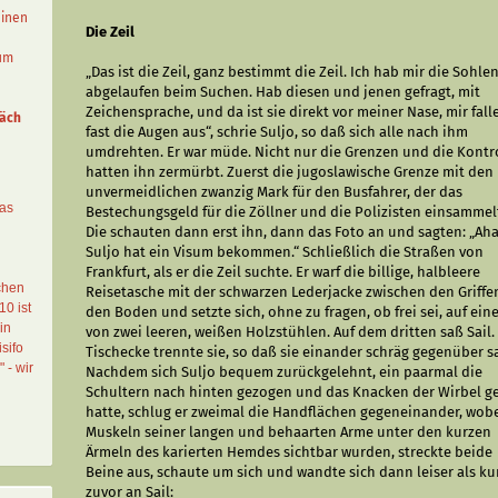
einen
Die Zeil
aum
„Das ist die Zeil, ganz bestimmt die Zeil. Ich hab mir die Sohle
abgelaufen beim Suchen. Hab diesen und jenen gefragt, mit
Zeichensprache, und da ist sie direkt vor meiner Nase, mir fall
äch
fast die Augen aus“, schrie Suljo, so daß sich alle nach ihm
umdrehten. Er war müde. Nicht nur die Grenzen und die Kontr
hatten ihn zermürbt. Zuerst die jugoslawische Grenze mit den
unvermeidlichen zwanzig Mark für den Busfahrer, der das
das
Bestechungsgeld für die Zöllner und die Polizisten einsammel
Die schauten dann erst ihn, dann das Foto an und sagten: „Aha
Suljo hat ein Visum bekommen.“ Schließlich die Straßen von
Frankfurt, als er die Zeil suchte. Er warf die billige, halbleere
chen
Reisetasche mit der schwarzen Lederjacke zwischen den Griffe
10 ist
den Boden und setzte sich, ohne zu fragen, ob frei sei, auf ein
in
von zwei leeren, weißen Holzstühlen. Auf dem dritten saß Sail.
sifo
Tischecke trennte sie, so daß sie einander schräg gegenüber s
" - wir
Nachdem sich Suljo bequem zurückgelehnt, ein paarmal die
Schultern nach hinten gezogen und das Knacken der Wirbel g
hatte, schlug er zweimal die Handflächen gegeneinander, wobe
Muskeln seiner langen und behaarten Arme unter den kurzen
Ärmeln des karierten Hemdes sichtbar wurden, streckte beide
Beine aus, schaute um sich und wandte sich dann leiser als ku
zuvor an Sail: