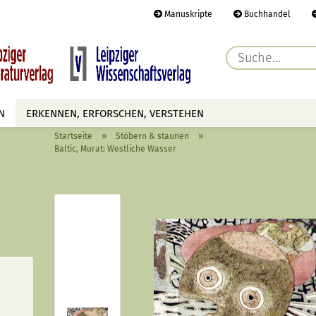
Manuskripte
Buchhandel
E-Ma
N
ERKENNEN, ERFORSCHEN, VERSTEHEN
Pass
»
»
Startseite
Stöbern & staunen
AUTOREN
TERMINE
HÖREN & SEHEN
Baltic, Murat: Westliche Wasser
Konto 
Passwo