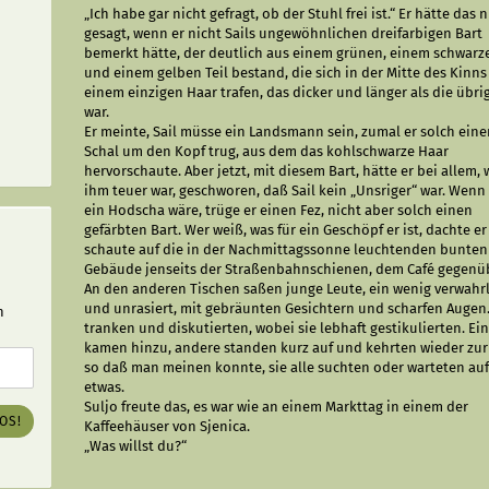
„Ich habe gar nicht gefragt, ob der Stuhl frei ist.“ Er hätte das 
gesagt, wenn er nicht Sails ungewöhnlichen dreifarbigen Bart
bemerkt hätte, der deutlich aus einem grünen, einem schwarz
und einem gelben Teil bestand, die sich in der Mitte des Kinns
einem einzigen Haar trafen, das dicker und länger als die übri
war.
Er meinte, Sail müsse ein Landsmann sein, zumal er solch ein
Schal um den Kopf trug, aus dem das kohlschwarze Haar
hervorschaute. Aber jetzt, mit diesem Bart, hätte er bei allem, 
ihm teuer war, geschworen, daß Sail kein „Unsriger“ war. Wenn
ein Hodscha wäre, trüge er einen Fez, nicht aber solch einen
gefärbten Bart. Wer weiß, was für ein Geschöpf er ist, dachte e
schaute auf die in der Nachmittagssonne leuchtenden bunten
Gebäude jenseits der Straßenbahnschienen, dem Café gegenü
An den anderen Tischen saßen junge Leute, ein wenig verwahr
und unrasiert, mit gebräunten Gesichtern und scharfen Augen.
n
tranken und diskutierten, wobei sie lebhaft gestikulierten. Ei
kamen hinzu, andere standen kurz auf und kehrten wieder zur
so daß man meinen konnte, sie alle suchten oder warteten au
etwas.
Suljo freute das, es war wie an einem Markttag in einem der
LOS!
Kaffeehäuser von Sjenica.
„Was willst du?“