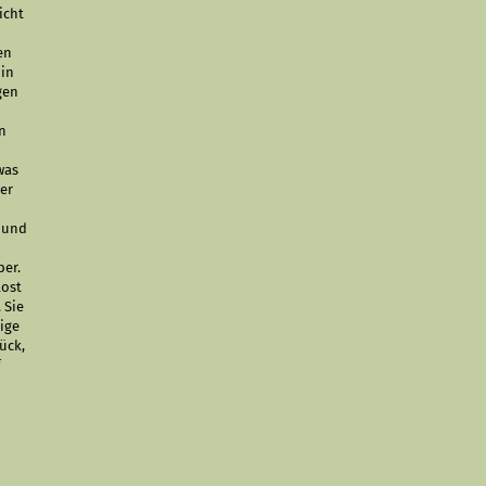
nicht
en
 in
gen
en
was
 er
r und
ber.
lost
 Sie
nige
ück,
f