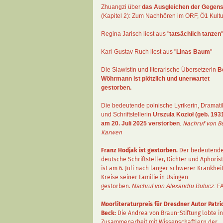
Zhuangzi
über
das Ausgleichen der Gegens
(Kapitel 2):
Zum Nachhören im ORF
, Ö1 Kultu
Regina Jarisch liest aus "
tatsächlich tanzen
"
Karl-Gustav Ruch
liest aus "
Linas Baum
"
Die Slawistin und literarische Übersetzerin
B
Wöhrmann
ist plötzlich und unerwartet
gestorben.
Die bedeutende polnische Lyrikerin, Dramati
und Schriftstellerin
Urszula Kozioł
(geb. 1931
am 20. Juli 2025 verstorben
.
Nachruf von B
Karwen
Franz Hodjak
ist gestorben.
Der bedeutend
deutsche Schriftsteller, Dichter und Aphorist
ist am 6. Juli nach langer schwerer Krankhei
Kreise seiner Familie in Usingen
gestorben.
Nachruf von Alexandru Bulucz:
F
Moorliteraturpreis für Dresdner Autor
Patri
Beck
:
Die Andrea von Braun-Stiftung lobte in
Zusammenarbeit mit Wissenschaftlern der