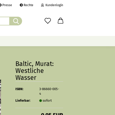
Presse
Rechte
Kundenlogin
Suche...
il
wort
ÜBER UNS
CHRONIK
LINKS
Baltic, Murat:
Westliche
Wasser
erstellen
rt vergessen?
ISBN:
3-86660-005-
4
Lieferbar:
sofort