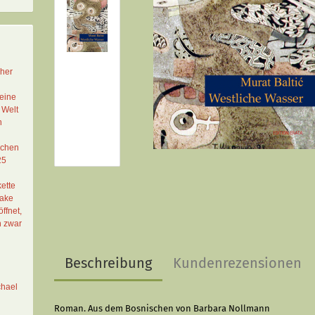
cher
eine
 Welt
n
schen
25
ette
Lake
ffnet,
n zwar
Beschreibung
Kundenrezensionen
chael
Roman. Aus dem Bosnischen von Barbara Nollmann