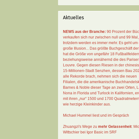
Aktuelles
NEWS aus der Branche:
90 Prozent der Bü
verkaufen sich nur zwischen null und 99 Mal
,
trotzdem werden es immer mehr. Es geht um 
große Illusion... Das größte Buchgeschäft der
hat die Größe von ungefähr 18 Fußballfelder
beziehungsweise annähernd die des Pariser
Louvre. Gegen diesen Riesen in der chinesi
15-Millionen-Stadt Senzhen, dessen Bau 20
alle Rekorde brach, nehmen sich die neuen
Filialen, die die amerikanische Buchhandelsk
Barnes & Noble dieser Tage an zwei Orten, 
Nona in Florida und Turlock in Kalifornien, erö
mit ihren „nur“ 1500 und 1700 Quadratmeter
wie herzige Kleinkinder aus.
Michael Hummel liest und im Gespräch
Zhuangzi's Wege zu
mehr Gelassenheit
:
Mi
Wittschier bei Igor Basic im SRF