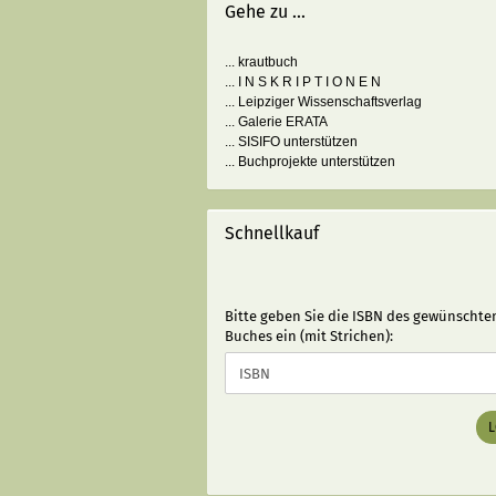
Gehe zu ...
... krautbuch
... I N S K R I P T I O N E N
... Leipziger Wissenschaftsverlag
... Galerie ERATA
... SISIFO unterstützen
... Buchprojekte unterstützen
Schnellkauf
BITTE
Bitte geben Sie die ISBN des gewünschte
GEBEN
Buches ein (mit Strichen):
SIE
DIE
ISBN
DES
GEWÜNSCHTEN
BUCHES
EIN
(MIT